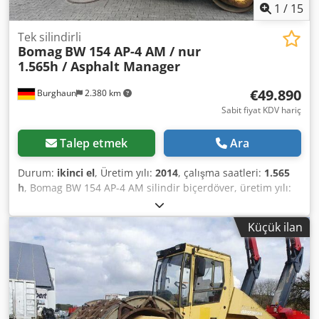
1
/
15
Tek silindirli
Bomag
BW 154 AP-4 AM / nur
1.565h / Asphalt Manager
€49.890
Burghaun
2.380 km
Sabit fiyat KDV hariç
Talep etmek
Ara
Durum:
ikinci el
, Üretim yılı:
2014
, çalışma saatleri:
1.565
h
, Bomag BW 154 AP-4 AM silindir biçerdöver, üretim yılı:
2014, çalışma saati: sadece 1.565 saat, motor: Kubota [55,4
kW/75 PS], Asfalt Yönetici 2, Bomag serpme aparatı, sağ
Küçük ilan
tarafta asfalt kesici, ağırlık: 7.300 kg, pürüzsüz yüzeyli
tambur, iyi durumda, hemen kullanıma hazır. İsteğiniz
üzerine size bir kiralama veya finansman teklifi sunabiliriz.
Bay Mihm (Tel.: ) size bu konuda yardımcı olmaktan
memnuniyet duyar. Daha fazla bilgiyi web sitemizde
bulabilirsiniz. Hatalar ve önceden satış saklıdır! Kiralama