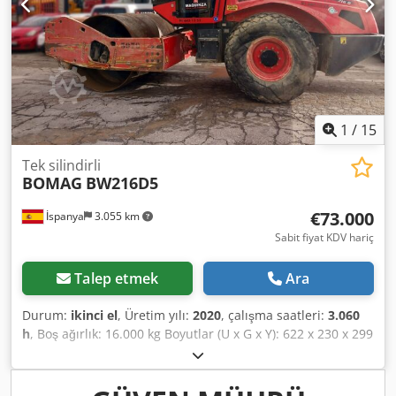
1
/
15
Tek silindirli
BOMAG
BW216D5
€73.000
İspanya
3.055 km
Sabit fiyat KDV hariç
Talep etmek
Ara
Durum:
ikinci el
, Üretim yılı:
2020
, çalışma saatleri:
3.060
h
, Boş ağırlık: 16.000 kg Boyutlar (U x G x Y): 622 x 230 x 299
cm Motor tipi: Deutz DEUTZ TCD4.1 L-4 Cedeygu Rvopfx
Aqverf = İlave seçenekler ve donanımlar = - Koltuk ısıtma