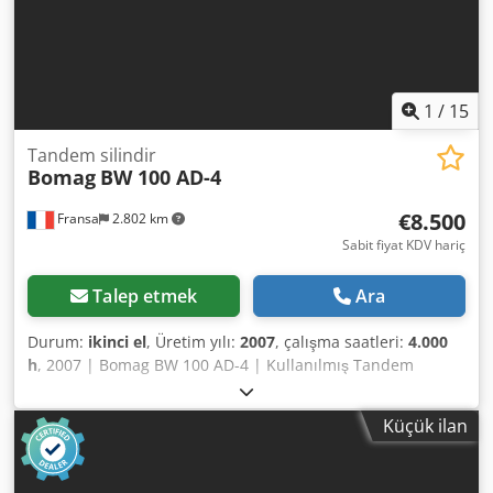
koruması - 12 V priz - ön/arka çalışma aydınlatması - geri
vites uyarı cihazı - kompozit malzemeden yapılmış,
kilitlenebilir motor kaputu - galvanizli sabitleme halkaları -
tek nokta süspansiyonu
1
/
15
Tandem silindir
Bomag
BW 100 AD-4
€8.500
Fransa
2.802 km
Sabit fiyat KDV hariç
Talep etmek
Ara
Durum:
ikinci el
, Üretim yılı:
2007
, çalışma saatleri:
4.000
h
, 2007 | Bomag BW 100 AD-4 | Kullanılmış Tandem
Silindir | 4000 saat 📍 Konum: Fransa 🚛 Teslimat, varış
noktanıza kadar mümkündür – Nakliye maliyetini
Küçük ilan
hesaplamak için gönderim hesaplayıcımızı kullanın!
Crjdpfx Aezim T Hoqvsf 💰 Hemen Al fiyatı: 8.500 EUR veya
Teklif Verin. Teslimatta ödeme uygun bir ücret karşılığında