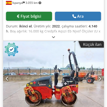
İspanya
3.055 km
Fiyat bilgisi
Ara
Durum:
ikinci el
, Üretim yılı:
2022
, çalışma saatleri:
4.140
h
, Boş ağırlık: 16.000 kg Credpfx Aqszi Eb Njvsf Ölçüler (U x
G x Y): 622 x 230 x 299 cm
Küçük ilan