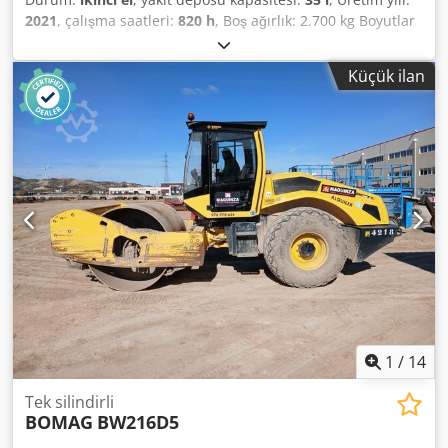
2021
, çalışma saatleri:
820 h
, Boş ağırlık: 2.700 kg Boyutlar
(U x G x Y): 253 x 127 x 257 cm Crsdpfsy Iz A Aox Aqvsf
Küçük ilan
1
/
14
Tek silindirli
BOMAG
BW216D5