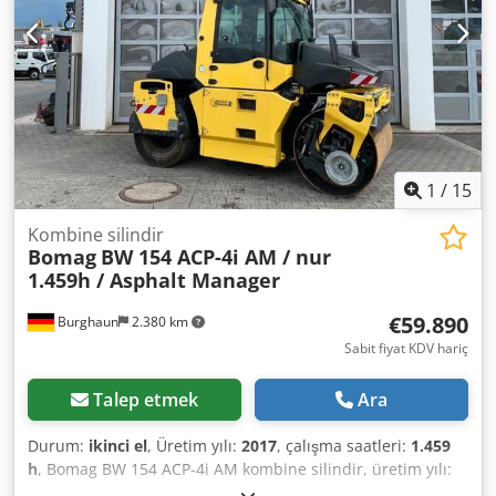
fazla bilgi = Daha fazla bilgi almak için Tobias Ebert ile
iletişime geçin.
1
/
15
Kombine silindir
Bomag
BW 154 ACP-4i AM / nur
1.459h / Asphalt Manager
€59.890
Burghaun
2.380 km
Sabit fiyat KDV hariç
Talep etmek
Ara
Durum:
ikinci el
, Üretim yılı:
2017
, çalışma saatleri:
1.459
h
, Bomag BW 154 ACP-4i AM kombine silindir, üretim yılı:
2017, çalışma saati: sadece 1.459 saat, motor: Kubota [55,4