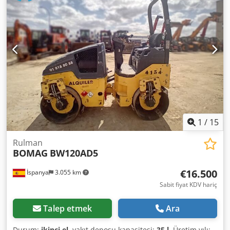
1
/
15
Rulman
BOMAG
BW120AD5
€16.500
İspanya
3.055 km
Sabit fiyat KDV hariç
Talep etmek
Ara
Durum:
ikinci el
, yakıt deposu kapasitesi:
35 l
, Üretim yılı: