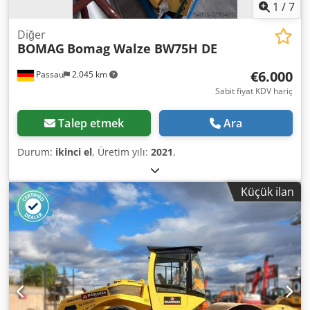
1
/
7
Diğer
BOMAG
Bomag Walze BW75H DE
€6.000
Passau
2.045 km
Sabit fiyat KDV hariç
Talep etmek
Ara
Durum:
ikinci el
, Üretim yılı:
2021
,
Küçük ilan