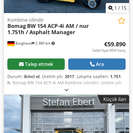
1
/
15
Kombine silindir
Bomag
BW 154 ACP-4i AM / nur
1.751h / Asphalt Manager
€59.890
Burghaun
2.380 km
Sabit fiyat KDV hariç
Talep etmek
Ara
Durum:
ikinci el
, Üretim yılı:
2017
, çalışma saatleri:
1.751
h
, Bomag BW 154 ACP-4i AM kombine silindiri, üretim yılı:
2017, çalışma saati: sadece 1.751 saat, motor: Kubota
[55,4kW/75PS], Asfalt Yönetimi 2, iki taraflı asfalt kesme,
Küçük ilan
ağırlık: 7.400 kg, pürüzsüz yüzeyli tambur, iyi durumda,
hemen kullanıma hazır, Csdpfx Aozq Tzteqverf İsteğiniz
üzerine size bir kiralama veya finansman teklifi sunabiliriz.
Bay Mihm (Tel. size yardımcı olmaktan memnuniyet duyar).
Daha fazla bilgiyi web sitemizde bulabilirsiniz. Hatalar ve
önceden satış saklıdır! Kiralama imkanı mevcuttur. = Daha