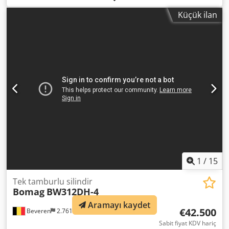
4 * Üretim yılı: 2012 * Okunan çalışma saati: yaklaşık 5.598
Küçük ilan
* Çalışma ağırlığı: 13.100 kg * Klima * Alman makinesi *
119 kW * Deutz dizel motor * Talep üzerine daha fazla
fotoğraf ve video mevcut * Fiyat: 39.900 Euro, net + %19
KDV ---- Daha fazla bilgi için lütfen arayınız: Csdpfx Aqsyt
Uirjverf Daha fazla soru için lütfen arayın: Erik Kortum:
WhatsApp Kai Kortum: WhatsApp Tüm bilgiler taahhüt ve
garanti olmaksızın verilmiştir. Hatalar ve ara satış hakkı
saklıdır.
1
/
15
Tek tamburlu silindir
Bomag
BW312DH-4
Aramayı kaydet
€42.500
Beveren
2.761 km
Sabit fiyat KDV hariç