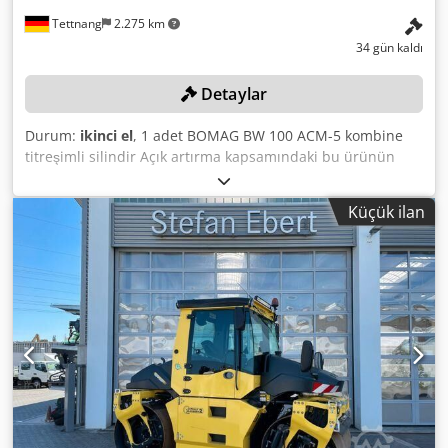
Tettnang
2.275 km
34 gün kaldı
Detaylar
Durum:
ikinci el
, 1 adet BOMAG BW 100 ACM-5 kombine
titreşimli silindir Açık artırma kapsamındaki bu ürünün
tüm teknik verilerine "Belgeler" bölümünden PDF
formatında ulaşabilirsiniz! Renk: Resimlerde görüldüğü
Küçük ilan
gibi Cedjzqaycepfx Aqverf Durum: Kullanılmış