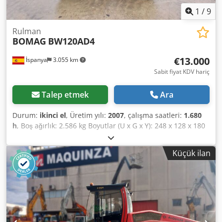
1
/
9
Rulman
BOMAG
BW120AD4
€13.000
İspanya
3.055 km
Sabit fiyat KDV hariç
Talep etmek
Ara
Durum:
ikinci el
, Üretim yılı:
2007
, çalışma saatleri:
1.680
h
, Boş ağırlık: 2.586 kg Boyutlar (U x G x Y): 248 x 128 x 180
cm Crodpfxjzb I Tms Aqvef
Küçük ilan