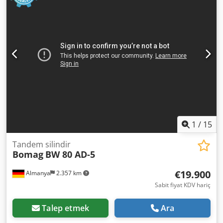
1
/
15
Tandem silindir
Bomag
BW 80 AD-5
€19.900
Almanya
2.357 km
Sabit fiyat KDV hariç
Talep etmek
Ara