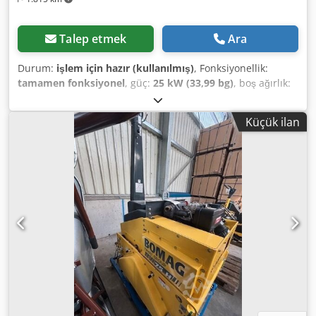
Talep etmek
Ara
Durum:
işlem için hazır (kullanılmış)
, Fonksiyonellik:
tamamen fonksiyonel
, güç:
25 kW (33,99 bg)
, boş ağırlık:
2.800 kg
, Üretim yılı:
2007
, çalışma saatleri:
2.950 h
,
BOMAG BW120AD-4 Cjdozc Iyvepfx Aqvsrf Model yılı: 2007
Küçük ilan
Sayaç: 2.950 saat 25,2 kW Kubota 2.800 kg Satış fiyatı: 9.900
EUR net BOMAG BW100AD-4 Model yılı: 2005 Sayaç: 6.594
saat 25,2 kW Kubota 2.600 kg Satış fiyatı: 8.800 EUR net
Hamm HD 10 Model yılı: 2006 Sayaç: 4.356 saat 20,1 kW
Deutz 2.450 kg Satış fiyatı: 8.800 EUR net Hamm HD 10
Model yılı: 2006 Sayaç: 7.771 saat 20,1 kW Deutz 2.450 kg
Satış fiyatı: 8.800 EUR net Uygun fiyatlı teslimat da
mümkündür!