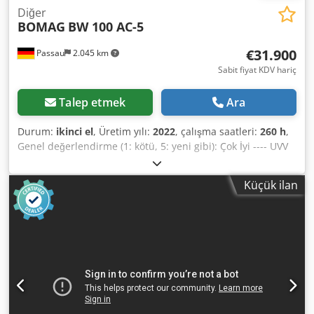
Diğer
BOMAG
BW 100 AC-5
€31.900
Passau
2.045 km
Sabit fiyat KDV hariç
Talep etmek
Ara
Durum:
ikinci el
, Üretim yılı:
2022
, çalışma saatleri:
260 h
,
Genel değerlendirme (1: kötü, 5: yeni gibi): Çok İyi ---- UVV
sertifikalı - hemen kullanıma hazır Csdpfx Aszkzzneqverf
Yaklaşık 260 çalışma saati - çalışma ağırlığı 2.400 kg -
Küçük ilan
çalışma genişliği 1.000 mm - Kubota Dizel motor Stage V /
TIER4f - arka kısımda düz dişli profil bulunan dört lastik
tekerlek - hidrostatik sürüş ve titreşim tahriki - her bir
lastikte yaylı ön gerginlikli ve katlanabilir 2 adet sıyırıcı -
aralıklı çalıştırmalı basınçlı püskürtme - çok fonksiyonlu
sürüş kolu - çalışma saati sayacı dahil çok fonksiyonlu
gösterge - su seviyesi göstergesi - ACİL DURDURMA - Akıllı
Titreşim Kontrolü - entegre saklama bölmesi - ayarlanabilir
sürücü koltuğu - koltuk temas anahtarı - vandalizm