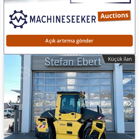
saklıdır! Cedpfx Aszq Tzyeqvjrf = Daha Fazla Bilgi = Daha
fazla bilgi almak için Tobias Ebert ile iletişime geçin.
Açık artırma gönder
Küçük ilan