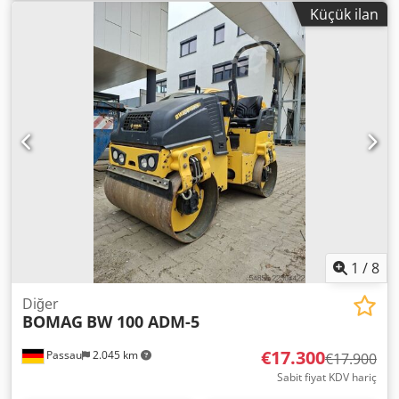
Variokontrol, ağırlık: 24.700 kg, yazıcı, lastikler: %40, Alman
Küçük ilan
makinesi, yaşı gereği uygun durumda, kullanıma hazır.
Crsdpfxozpdhzj Aqvsf Talep üzerine size bir leasing veya
finansman teklifi sunabiliriz. Bay Mihm (Tel.) size
memnuniyetle yardımcı olacaktır. Daha fazla bilgi için web
sitemizi ziyaret edebilirsiniz. Hatalar ve ara satışlar
saklıdır! Kiralama mümkündür. = Daha fazla bilgi = Daha
fazla bilgi için lütfen Tobias Ebert ile iletişime geçiniz.
1
/
8
Diğer
BOMAG
BW 100 ADM-5
€17.300
Passau
2.045 km
€17.900
Sabit fiyat KDV hariç