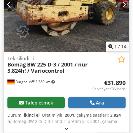
imkanı mevcuttur. Crodpfezpdh Ujx Aqvjf = Daha fazla bilgi
= Daha fazla bilgi için Tobias Ebert ile iletişime geçin.
1
/
14
Tek silindirli
Bomag
BW 225 D-3 / 2001 / nur
3.824h! / Variocontrol
€31.890
Burghaun
2.380 km
Sabit fiyat KDV hariç
Talep etmek
Ara
Durum:
ikinci el
, Üretim yılı:
2001
, çalışma saatleri:
3.824
h
, Bomag BW 225 D-3 silindir, üretim yılı: 2001, çalışma
saati: sadece 3.824 saat, motor: Deutz [145kW/197PS],