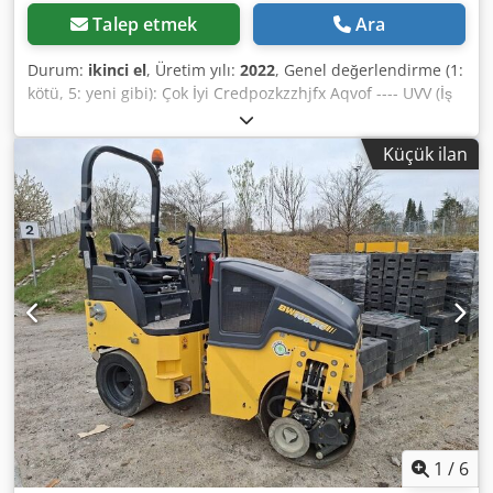
Talep etmek
Ara
Durum:
ikinci el
, Üretim yılı:
2022
, Genel değerlendirme (1:
kötü, 5: yeni gibi): Çok İyi Credpozkzzhjfx Aqvof ---- UVV (İş
Sağlığı ve Güvenliği) yeni!
Küçük ilan
1
/
6