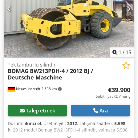
1
/
15
Tek tamburlu silindir
BOMAG
BW213PDH-4 / 2012 BJ /
Deutsche Maschine
€39.900
Neumünster
2.538 km
Sabit fiyat KDV hariç
Talep etmek
Ara
Durum:
ikinci el
, Üretim yılı:
2012
, çalışma saatleri:
5.598
h
, 2012 model Bomag BW213PDH-4 silindir, yalnızca 5.598
çalışma saatiyle! ---- * Üretici: Bomag * Model: BW213PDH-