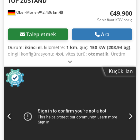
TOP ZUSTAND
€49.900
Ober-Mörlen
2.436 km
Sabit fiyat KDV hariç
Talep etmek
Ara
Durum:
ikinci el
, kilometre:
1 km
, güç:
150 kW (203,94 bg)
,
dingil konfigürasyonu:
4x4
, vites türü:
otomatik
, Üretim
yılı:
2013
, Boş ağırlık: 19.200 kg Yük kapasitesi: 1.730 kg
Azami toplam ağırlık: 20.930 kg Daha fazla bilgi için Emal
Küçük ilan
Jaweed ile iletişime geçin. Silindirli sıkıştırıcı, Bomag BW
219 DH-4, Üretim yılı: 2013, Çalışma saati: 6523 saat,
Uzunluk: 6000 mm, Genişlik: 2300 mm, Yükseklik: 3020
mm, Boş ağırlık: 19.200 kg, Azami ağırlık: 20.930 kg, Motor
tipi: Deutz TCD 2012 L06, Motor gücü: 150 kW / 204 HP,
Nominal devir: 2200 d/dak, Lastik ölçüsü: 800/60 R24 10.9,
Maks. hız: 13 km/s, EasyDrive (hidrostatik tahrikli sürüş
sistemi) (SN), Hidrostatik mafsallı direksiyon, Ayarlanabilir
vibrasyon gücü, Acil durdurma anahtarı, Çalışma
aydınlatması, Yol aydınlatması, Dörtlü flaşör, ROPS/FOBS
emniyet kabini, Bluetooth/USB radyo, Hoparlör sistemi,