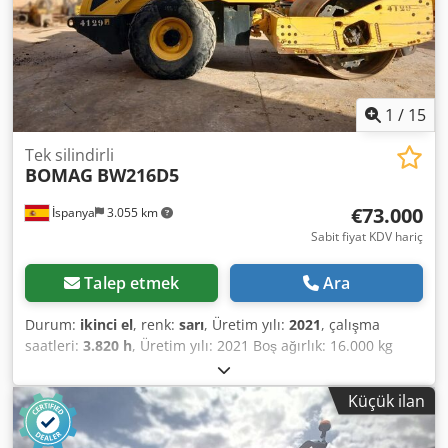
1
/
15
Tek silindirli
BOMAG
BW216D5
€73.000
İspanya
3.055 km
Sabit fiyat KDV hariç
Talep etmek
Ara
Durum:
ikinci el
, renk:
sarı
, Üretim yılı:
2021
, çalışma
saatleri:
3.820 h
, Üretim yılı: 2021 Boş ağırlık: 16.000 kg
Boyutlar (U x G x Y): 622 x 230 x 299 cm Motor tipi: Deutz
DEUTZ TCD4.1 L-4 Credox Sqhiopfx Aqvef
Küçük ilan