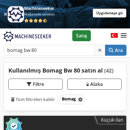
Machineseeker
Uygulamaya git
Mağazada ücretsiz
Satış
Ara
Kullanılmış Bomag Bw 80 satın al
(42)
Filtre
Alaka
Bomag
Tüm filtreleri kaldır
Küçük ilan