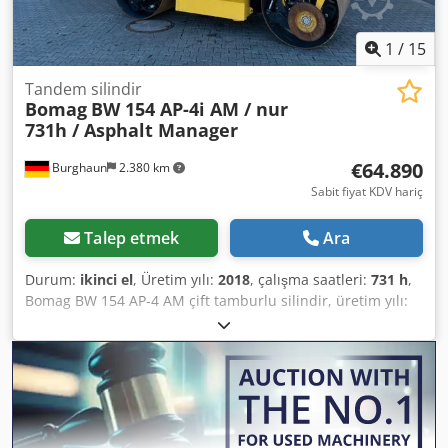
1
/
15
Tandem silindir
Bomag
BW 154 AP-4i AM / nur
731h / Asphalt Manager
€64.890
Burghaun
2.380 km
Sabit fiyat KDV hariç
Talep etmek
Ara
Durum:
ikinci el
, Üretim yılı:
2018
, çalışma saatleri:
731 h
,
Bomag BW 154 AP-4 AM çift tamburlu silindir, üretim yılı:
2018, çalışma saati: sadece 731 saat, motor: Kubota [55,4
kW/75 HP], Asfalt Yönetim Sistemi 2, ağırlık: 7.300 kg,
pürüzsüz yüzeyli tambur, iyi durumda, hemen kullanıma
hazır. İsteğiniz üzerine size bir kiralama veya finansman
teklifi sunabiliriz. Bay Mihm (Tel. numarası) size yardımcı
olmaktan memnuniyet duyar. Daha fazla bilgiyi web
sitemizde bulabilirsiniz. Hatalar ve önceden satış koşulları