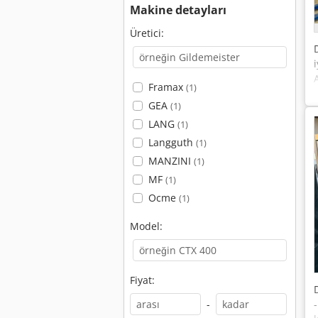
Makine detayları
Üretici:
Framax
(1)
GEA
(1)
LANG
(1)
Langguth
(1)
MANZINI
(1)
MF
(1)
Ocme
(1)
Model:
Fiyat:
-