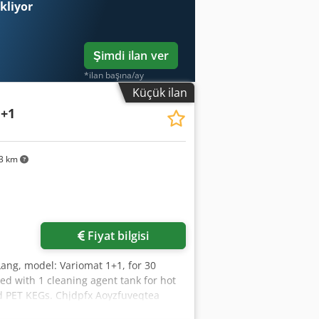
ekliyor
Şimdi ilan ver
*ilan başına/ay
Küçük ilan
1+1
3 km
Daha fazla fotoğraf
isteyin
Fiyat bilgisi
Lang, model: Variomat 1+1, for 30
ped with 1 cleaning agent tank for hot
and PET KEGs. Chjdpfx Aoyzfuveqtea