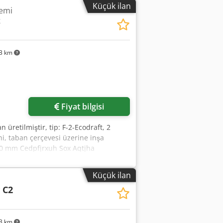
Küçük ilan
emi
t
3 km
in
Fiyat bilgisi
üretilmiştir, tip: F-2-Ecodraft, 2
i, taban çerçevesi üzerine inşa
000 mm Cedpfjrxuh Sox Aqtjha
Küçük ilan
 C2
3 km