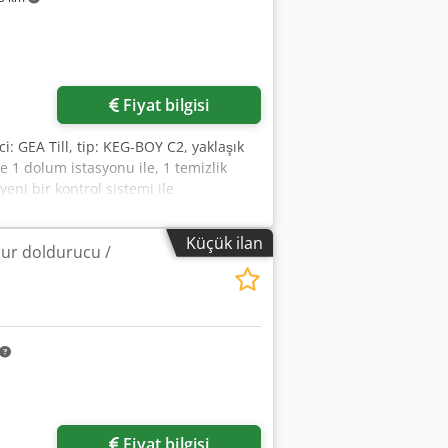
Fiyat bilgisi
ici: GEA Till, tip: KEG-BOY C2, yaklaşık
ve 1 dolum istasyonu ile, 1 temizlik
eni bir kontrol sistemi ile
Küçük ilan
ur doldurucu /
Fiyat bilgisi