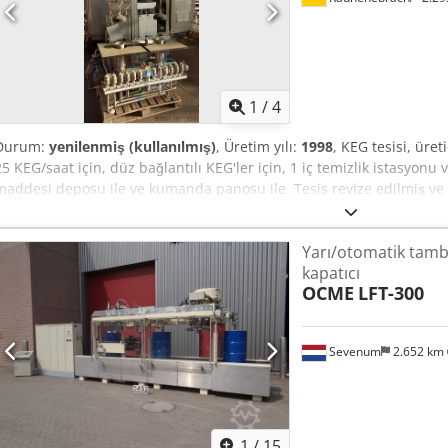
1
/
4
Durum:
yenilenmiş (kullanılmış)
, Üretim yılı:
1998
, KEG tesisi, üret
25 KEG/saat için, düz bağlantılı KEG'ler için, 1 iç temizlik istasyonu 
maddesi deposu ile ve kumanda panosu ile. Tesis revize edilmiş ve y
donatılmıştır. Chsdpfsw Hxuysx Aqtea
Yarı/otomatik tamb
kapatıcı
OCME
LFT-300
Sevenum
2.652 km
1
/
15