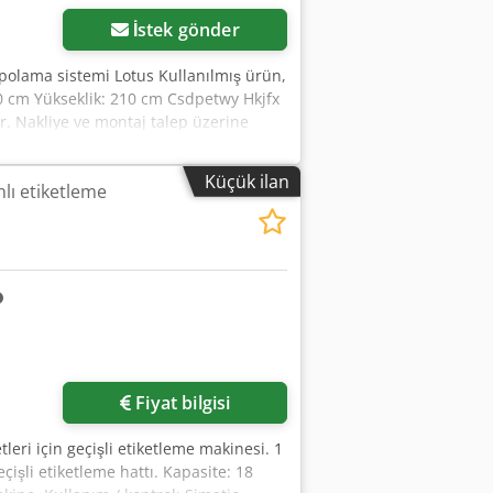
İstek gönder
epolama sistemi Lotus Kullanılmış ürün,
50 cm Yükseklik: 210 cm Csdpetwy Hkjfx
r. Nakliye ve montaj talep üzerine
lep üzerine sağlanabilir. Sürekli
ktadır. (Teknik bilgiler, açıklamalar ve
Küçük ilan
lı etiketleme
ş şartlarımız geçerlidir, tüm fiyatlar
Fiyat bilgisi
leri için geçişli etiketleme makinesi. 1
eçişli etiketleme hattı. Kapasite: 18