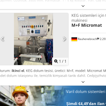
kap/min. Uzunluk: 3500 mm. Formatlar: 1 - 5 kg kovalar. Yön: sağ ma
paneli. Konum: bağımsız durabilen. Temel yapı: muhafazalı geçişl
tahrikli konveyör bandı, üst bant, merkezi ayar, tekli durdurucu, va
KEG sistemleri için
pano kabini, ikinci uygulama istasyonu, üç makaralı hizalayıcı. Chj
makinesi
M+F
Micromat
Rauhenebrach
2.29
Daha fazla fotoğraf
istey
1
/
1
Durum:
ikinci el
, KEG dolum tesisi, üretici: M+F, model: Micromat M 
adet dolum istasyonu ile, temizlik kimyasalı tankı dahil. Cedpjyzhvi
Varil dolum sistemler
Şimdi €4,49'dan ilan 