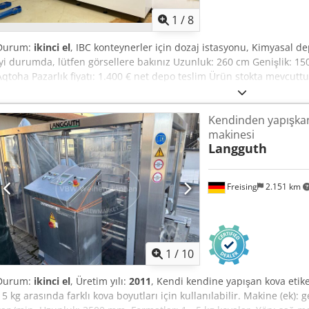
1
/
8
Durum:
ikinci el
, IBC konteynerler için dozaj istasyonu, Kimyasal d
iyi durumda, lütfen görsellere bakınız Uzunluk: 260 cm Genişlik: 1
Aqtoha Pazarlık fiyatı: 1.400 € net depo teslim Ürün stokta mevcuttu
mümkündür. Randevu ile her zaman inceleme mümkündür. Ek bilgi ta
olarak birçok üreticiden 5000 metre palet rafı stoklarımızda bulunma
Kendinden yapışkan
fiyatlarda değişiklik ve hata ile ara satış hakkımız saklıdır! Genel satı
makinesi
KDV hariç ve depo teslimidir.)
Langguth
Freising
2.151 km
1
/
10
Durum:
ikinci el
, Üretim yılı:
2011
, Kendi kendine yapışan kova etiket
- 5 kg arasında farklı kova boyutları için kullanılabilir. Makine (ek): g