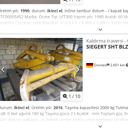
Üretim yılı:
1990
, durum:
ikinci el
, Inline tambur dolum - / kapak k
LTC00005452 Marka: Ocme Tip: LFT300 Yapım yılı: 1990 Aralık: 60 lit
Seqteha Çerçeve: çelik Boyutlar: U x G x Y = 6.000 x 2.400 x 3.000 m
Volt - 50 Hz - 1,5 kW Özellikler: manuel / otomatik program doldurm
Kaldırma traversi -
SIEGERT SHT
BLZ
Dorsten
2.601 km
1
/
10
Durum:
ikinci el
, Üretim yılı:
2016
, Taşıma kapasitesi 2000 kg Tutma
ExB: 0 Net ağırlık 180 kg Taşıma gücü 2 t Açıklık . mm Toplam güç ihti
Alan ihtiyacı yaklaşık . m Teknik veriler üretici veya işletmeci taraf
yanımızda bağlayıcı değildir. Ara satış hakkımız saklıdır; yalnızca satı