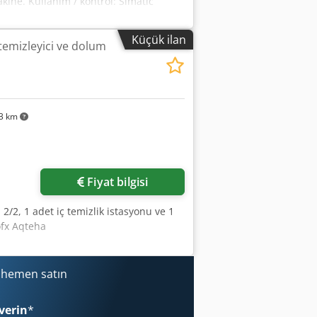
kine. Kullanım / kontrol: Simatic
i makine. Donanım: tam koruma kaputu,
kum istasyonlu yapışkan etiketleyici,
Küçük ilan
 temizleyici ve dolum
dpfxow Tlnfe Aqtsa
3 km
in
Fiyat bilgisi
2/2, 1 adet iç temizlik istasyonu ve 1
ofx Aqteha
i hemen satın
verin
*