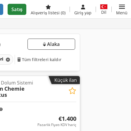
Satış
Dil
Alışveriş listesi
(0)
Giriş yap
Menü
)
Alaka
eri
Tüm filtreleri kaldır
Küçük ilan
l Dolum Sistemi
on
Chemie
tus
€1.400
Pazarlık Fiyatı KDV hariç