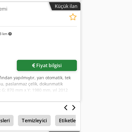
Küçük ilan
emi
3 km
in
Fiyat bilgisi
ndan yapılmıştır, yarı otomatik, tek
nu, paslanmaz çelik, dokunmatik
x G: 870 mm x Y: 1980 mm, yıl 2012
sleri
Temizleyici
Etiketleme