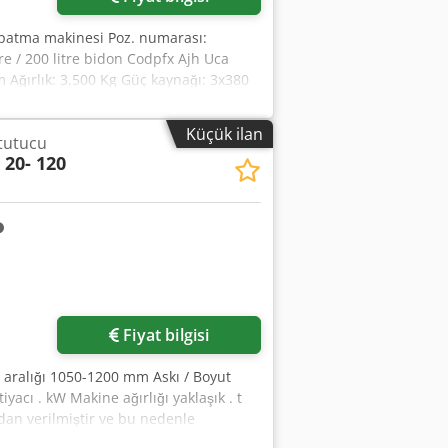
apatma makinesi Poz. numarası:
re / 200 litre bidon Codpfx Ajh Uca
m Ağırlık: 3.500 Kg Güç kaynağı: 3x380
a / kapatma / conta aplikatörü / vida
Küçük ilan
 tutucu
 20- 120
Fiyat bilgisi
 aralığı 1050-1200 mm Askı / Boyut
yacı . kW Makine ağırlığı yaklaşık . t
ından verilmiştir ve bu nedenle
ş ve ticari koşullarımız geçerlidir.