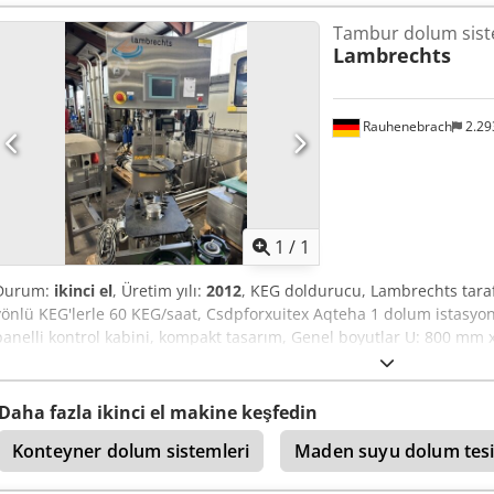
Tambur dolum sist
Lambrechts
Rauhenebrach
2.29
Daha fazla fotoğraf
istey
1
/
1
Durum:
ikinci el
, Üretim yılı:
2012
, KEG doldurucu, Lambrechts tarafı
yönlü KEG'lerle 60 KEG/saat, Csdpforxuitex Aqteha 1 dolum istasyo
panelli kontrol kabini, kompakt tasarım, Genel boyutlar U: 800 mm 
Daha fazla ikinci el makine keşfedin
Konteyner dolum sistemleri
Maden suyu dolum tesi