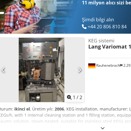
11 milyon alıcı
sizi b
Şimdi bilgi alın
+44 20 806 810 84
KEG sistemi
Lang
Variomat 
Rauhenebrach
2.29
1
/
2
Durum:
ikinci el
, Üretim yılı:
2006
, KEG installation, manufacturer: 
KEGs/h, with 1 internal cleaning station and 1 filling station, equip
caustic solution, steam-heated, suitable for stainless steel KEGs 