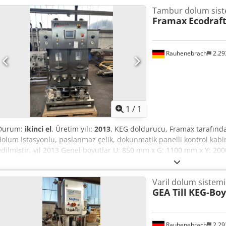
Tambur dolum sist
Framax
Ecodraf
Rauhenebrach
2.29
Daha fazla fotoğraf
istey
1
/
1
Durum:
ikinci el
, Üretim yılı:
2013
, KEG doldurucu, Framax tarafından 
dolum istasyonlu, paslanmaz çelik, dokunmatik panelli kontrol kabin
edilmiştir, yıl 2013 Genel boyutlar U: 850 mm x G: 1100 mm x Y: 2
Varil dolum sistemi
GEA Till
KEG-Boy
Rauhenebrach
2.29