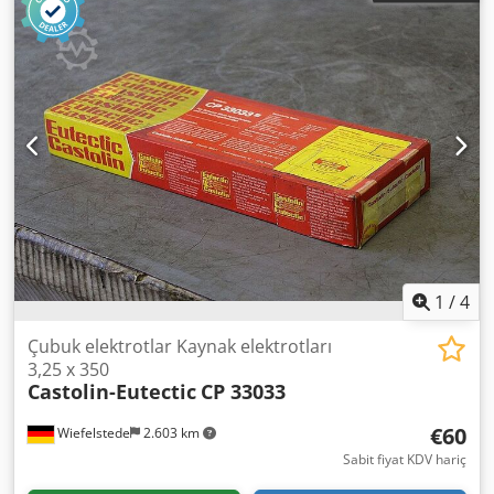
1
/
4
Çubuk elektrotlar Kaynak elektrotları
3,25 x 350
Castolin-Eutectic
CP 33033
€60
Wiefelstede
2.603 km
Sabit fiyat KDV hariç