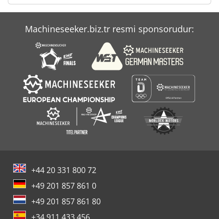
Versatile 500
Machineseeker.biz.tr resmi sponsorudur:
Zftk 500
Zinser Cnc 500
+44 20 331 800 72
+49 201 857 861 0
+49 201 857 861 80
+34 911 433 456