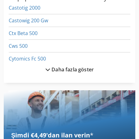
Castotig 2000
Castowig 200 Gw
Ctx Beta 500
Cws 500
Cytomics Fc 500
Daha fazla göster
Dmg Ctx Beta 500
Dmu 50
Galion T 500
Gildemeister Ctx 500 E
Hq 500
Şimdi €4,49'dan ilan verin
*
Kgt 500