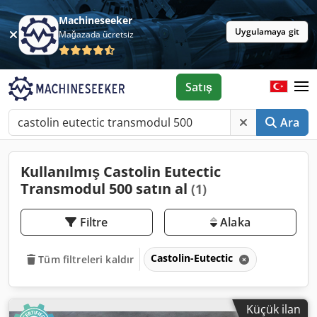
Machineseeker
Uygulamaya git
Mağazada ücretsiz
Satış
Ara
Kullanılmış Castolin Eutectic
Transmodul 500 satın al
(1)
Filtre
Alaka
Castolin-Eutectic
Tüm filtreleri kaldır
Küçük ilan