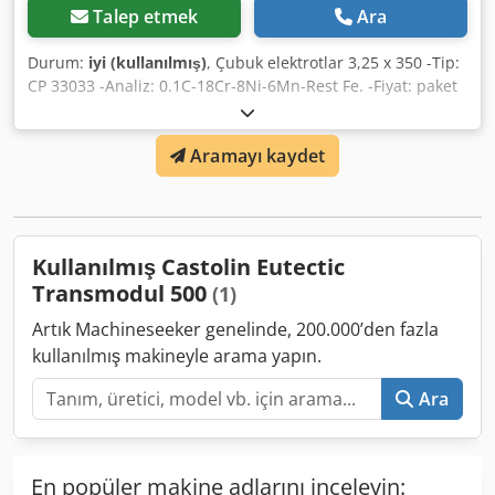
Talep etmek
Ara
Durum:
iyi (kullanılmış)
, Çubuk elektrotlar 3,25 x 350 -Tip:
CP 33033 -Analiz: 0.1C-18Cr-8Ni-6Mn-Rest Fe. -Fiyat: paket
başına Dsdpfx Anefcvf Uozskr -Sayı: 4 paket mevcuttur -
Paket başına ağırlık: 5,2 kg
Aramayı kaydet
Kullanılmış Castolin Eutectic
Transmodul 500
(1)
Artık Machineseeker genelinde, 200.000’den fazla
kullanılmış makineyle arama yapın.
Ara
En popüler makine adlarını inceleyin: