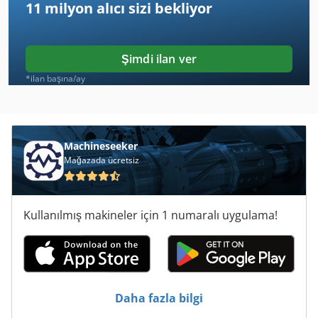
11 milyon alıcı
sizi bekliyor
Kondia B 500
Linhai 500
Şimdi ilan ver
Maho 500 W
*ilan başına/ay
Migatronic Kdo 500
Opticut 150
Machineseeker
Mağazada ücretsiz
Poly Ptx 500
Prisma 500
Kullanılmış makineler için 1 numaralı uygulama!
Schaudt Rfh 500
Sodick A 500
Sun Pdl 5000
Daha fazla bilgi
Transfluid Mb 642