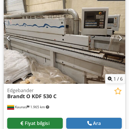
1
/
6
Edgebander
Brandt
O KDF 530 C
Kaunas
1.965 km
Fiyat bilgisi
Ara