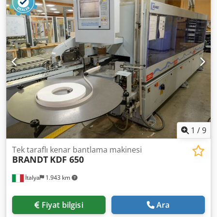
birimleri: 7 hayır
1
/
9
Tek taraflı kenar bantlama makinesi
BRANDT
KDF 650
İtalya
1.943 km
Fiyat bilgisi
Ara