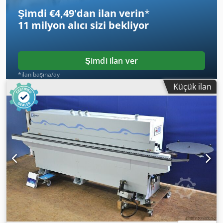
Şimdi €4,49'dan ilan verin
*
11 milyon alıcı
sizi bekliyor
Şimdi ilan ver
*ilan başına/ay
Küçük ilan