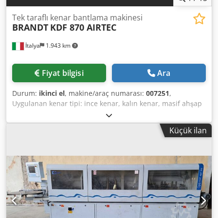
Tek taraflı kenar bantlama makinesi
BRANDT
KDF 870 AIRTEC
İtalya
1.943 km
Fiyat bilgisi
Ara
Durum:
ikinci el
, makine/araç numarası:
007251
,
Uygulanan kenar tipi: ince kenar, kalın kenar, masif ahşap
Yapıştırma sistemi: EVA, sıcak hava Derz frezeleme: evet
Çok fonksiyonlu ünite: evet Maks. Hareket hızı: 20 m/dak
Küçük ilan
Maksimum panel kalınlığı: 60 mm Çalışma birimleri: 8 nr
Dodpfxjtvrf Ts Anuokr