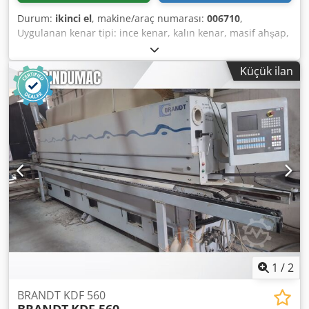
Durum:
ikinci el
, makine/araç numarası:
006710
,
Uygulanan kenar tipi: ince kenar, kalın kenar, masif ahşap,
kaplama Yapıştırma sistemi: EVA, sıcak hava Derz
frezeleme: evet Çok fonksiyonlu ünite: evet Dkedoqy Em
Küçük ilan
Tepfx Anuer Maks. Hareket hızı: 11 m/dak
1
/
2
BRANDT KDF 560