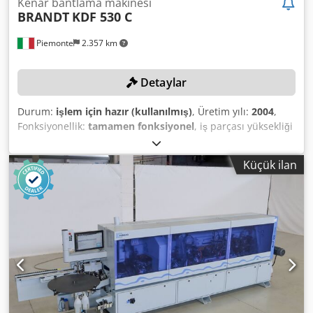
Kenar bantlama makinesi
BRANDT
KDF 530 C
Piemonte
2.357 km
Detaylar
Durum:
işlem için hazır (kullanılmış)
, Üretim yılı:
2004
,
Fonksiyonellik:
tamamen fonksiyonel
, iş parçası yüksekliği
(maks.):
40 mm
, kenar kalınlığı (maks.):
6 mm
, X ekseni
ilerleme hızı:
11 m/dak
, dönüş hızı (maks.):
12.000
Küçük ilan
dev/dak
, Donanım:
CE işareti
, No reserve price –
guaranteed sale to the highest bidder! TECHNICAL DETAILS
Max. feed speed: 11 m/min Maximum panel thickness: 40
mm Min. panel height: 8 mm Max. panel height: 40 mm
Min. edge thickness: 0.3 mm Max. edge thickness: 6 mm
Max. spindle speed: 12,000 rpm MACHINE DETAILS Unit:
Sizing (format trim) Unit: Corrections automatic
engagement by time Motor power: 2.2 kW Edge preheating
lamps Coil magazine Number of positions: 1 Gluing system
Dsdpfx Anjxw Ttvsuskr Hotmelt gluepot Edge pressure