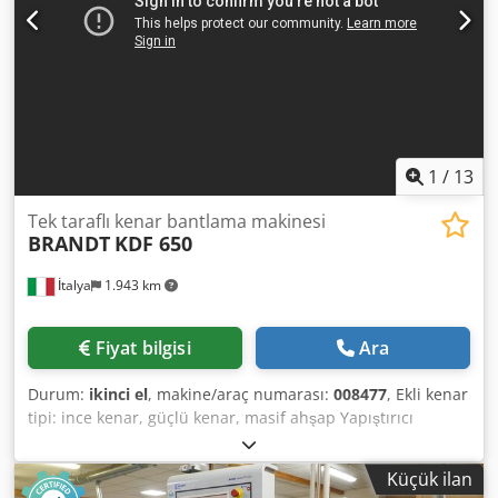
1
/
13
Tek taraflı kenar bantlama makinesi
BRANDT
KDF 650
İtalya
1.943 km
Fiyat bilgisi
Ara
Durum:
ikinci el
, makine/araç numarası:
008477
, Ekli kenar
tipi: ince kenar, güçlü kenar, masif ahşap Yapıştırıcı
sistemi: EVA Frezelemeye katılma: evet Dedpoy Hq Nvofx
Anuokr Çok fonksiyonlu ünite: evet Maksimum ilerleme
Küçük ilan
hızı: 18 m/dak Maksimum panel kalınlığı: 60 mm Çalışma