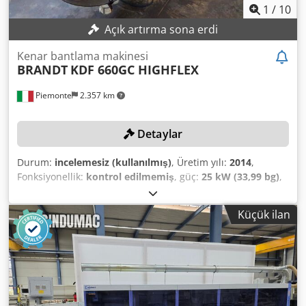
1
/
10
Açık artırma sona erdi
Kenar bantlama makinesi
BRANDT
KDF 660GC HIGHFLEX
Piemonte
2.357 km
Detaylar
Durum:
incelemesiz (kullanılmış)
, Üretim yılı:
2014
,
Fonksiyonellik:
kontrol edilmemiş
, güç:
25 kW (33,99 bg)
,
iş parçası yüksekliği (maks.):
60 mm
, kenar kalınlığı (maks.):
12 mm
, X ekseni ilerleme hızı:
18 m/dak
, Donanım:
CE
Küçük ilan
işareti
, TECHNICAL DETAILS Panel height min.: 8 mm Panel
height max.: 60 mm Edge thickness min.: 0.3 mm Edge
thickness max.: 12 mm Maximum feed speed: 18 m/min
Sequence of work steps: Section 1 Work step: Positioning
Motor power: 2.5 kW Automatic control Edge preheater
Glue pot Glue preheater Roll magazine Section 2 Work
step: Trimming Number of motors: 2 Section 3 Work step: