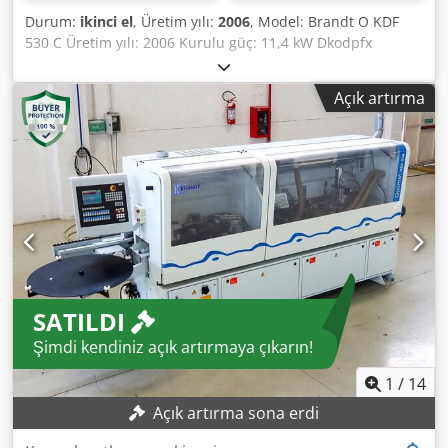
Durum:
ikinci el
, Üretim yılı:
2006
, Model: Brandt O KDF
530 C Üretim yılı: 2006 Kurulu güç: 11,4 kW Dkodpfx
Anezkfu Seujr İlerleme hızı: 11 m/dak İş parçası kalınlığı: 8-
40 mm Kenar kalınlığı: 0,4-6 mm Ön frezeleme ünitesi: Var
Açık artırma
Yapıştırma ünitesi: Var, EVA Uç kesme ünitesi: Var İnce
kesme ünitesi: Var Köşe yuvarlama ünitesi: Var Yapıştırıcı
uygulama aparatı: Var Parlatma ünitesi: Var
SATILDI
Şimdi kendiniz açık artırmaya çıkarın!
1
/
14
Açık artırma sona erdi