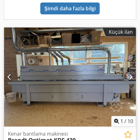
Şimdi daha fazla bilgi
Küçük ilan
1
/
10
Kenar bantlama makinesi
Brandt
Optimat KDF 430