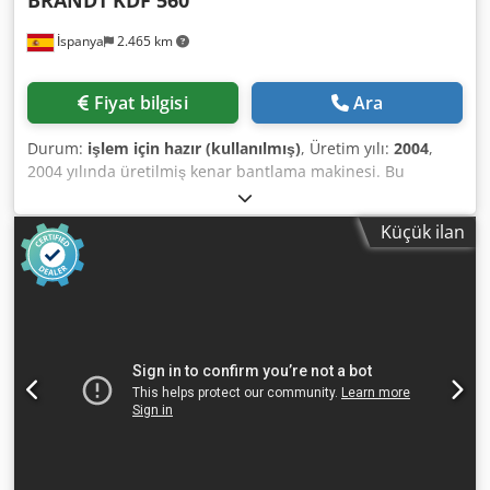
BRANDT
KDF 560
İspanya
2.465 km
Fiyat bilgisi
Ara
Durum:
işlem için hazır (kullanılmış)
, Üretim yılı:
2004
,
2004 yılında üretilmiş kenar bantlama makinesi. Bu
BRANDT KDF 560 modeli, bilgisayar kontrollü otomatik
ünite ayar özelliğine sahiptir ve 0,4 ila 8 mm arası kenar
Küçük ilan
kalınlıkları ile 8 ila 50 mm arası iş parçası yükseklikleri için
uygun olup, hem ince hem de kalın kenar bantlama
işlemleri için idealdir. Makine, ön frezeleme ünitesi, tutkal
sürme ünitesi ve parlatma üniteleri gibi çeşitli ünitelerle
donatılmıştır. Yüksek kaliteli kenar kaplama özellikleri
arıyorsanız, satışa sunduğumuz BRANDT KDF 560
makinesini değerlendirin. Daha fazla bilgi için bizimle
iletişime geçin. • Sürücü türü: 400 V / 50 Hz / 3 faz • Ana
elektronik bağlantı: 400 V / 50 Hz / 3 fazlı • Güç tüketimi:
13,2 kW • İkinci el kenar bantlama makinesi • Üretim yılı:
2004 • Sigorta değeri: 35 A • PC kontrolü aracılığıyla