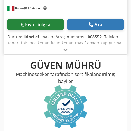
İtalya
1.943 km
Fiyat bilgisi
Ara
Durum:
ikinci el
, makine/araç numarası:
008552
, Takılan
kenar tipi: ince kenar, kalın kenar, masif ahşap Yapıştırma
sistemi: EVA Birleştirme frezeleme: evet Djdpszg D D Dofx
Anuokr Çok fonksiyonlu ünite: evet Maks. ilerleme hızı: 14
m/dak Maksimum plaka kalınlığı: 60 mm Çalışma üniteleri:
GÜVEN MÜHRÜ
7 adet
Machineseeker tarafından sertifikalandırılmış
bayiler