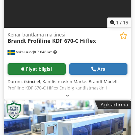
1
/
19
Kenar bantlama makinesi
Brandt
Profiline KDF 670-C Hiflex
Askersund
2.648 km
Fiyat bilgisi
Ara
Durum:
ikinci el
, Kantlistmaskin Märke: Brandt Modell:
Profiline KDF 670-C Hiflex Ensidig kantlistmaskin i
högerutförande för smältlimning. Snabbväxlingsenhet för
smältlim. Bearbetning med PU-limgranulat möjlig enligt
Açık artırma
limspecifikationer. Läcksäker limbehållare under limvals.
Exakt limapplicering på arbetsstycket med limvals, ingen
justering av arbetsstyckets tjocklek krävs. Limvals med
valbar rotationsriktning för mot- eller medmatning.
Limtemperaturen övervakas via elektronisk termostat.