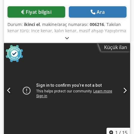
Kontrol ve Güvenlik Makine programlama yazılımı:
PowerControl PC20 Güvenlik standardı: CE işareti
Fiyat bilgisi
Ara
Elektriksel Veriler Toplam bağlantı gücü: 22 kW EKİPMAN
Ön frezeleme ünitesi Kenar silindiri haznesi EVA sıcak
Durum:
ikinci el
, makine/araç numarası:
006216
, Takılan
eriyik yapıştırıcı için yapıştırıcı tankı EVA sıcak eriyik
kenar türü: ince kenar, kalın kenar, masif ahşap Yapıştırma
yapıştırıcı için ön ısıtıcı Sıcak hava sistemi AIRTEK 4 temas
sistemi: EVA Ek yeri frezelemesi: evet Çok işlevli ünite: evet
silindiri Uç kapama ünitesi Yüzey frezeleme ve yuvarlama
Üst freze ünitesi: evet Dkedpfx Asy Nk Ahonuor Maks.
için ince frezeleme ünitesi Köşe yuvarlama ünitesi WD60
Küçük ilan
ilerleme hızı: 18 m/dak
Kaba frezeleme ünitesi Kenar çekme ünitesi Yapıştırıcı
çekme ünitesi Parlatma ünitesi Püskürtme ünitesi Makine
programlama yazılımı PowerControl PC20
1
/
15