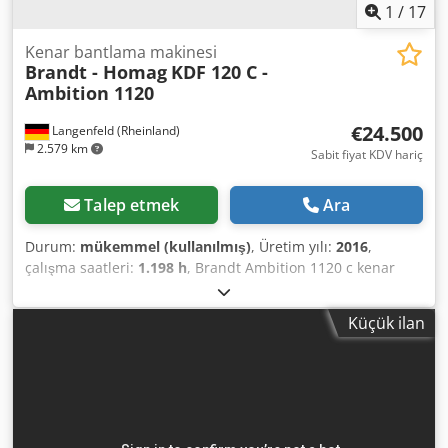
1
/
17
Kenar bantlama makinesi
Brandt - Homag
KDF 120 C -
Ambition 1120
€24.500
Langenfeld (Rheinland)
2.579 km
Sabit fiyat KDV hariç
Talep etmek
Ara
Durum:
mükemmel (kullanılmış)
, Üretim yılı:
2016
,
çalışma saatleri:
1.198 h
, Brandt Ambition 1120 c kenar
kaplama makinesi, 2 adet yapıştırma havuzu, birleştirme,
köşe kopyalama ve iki adet sıyırıcı bıçaklı. Geniş donanıma
Küçük ilan
sahip, yeni başlayanlar için uygun bir makine. Çalışır
durumdaki makinenin videosu talep üzerine gönderilebilir.
Kenar kalınlığı yaklaşık 0,4 - 3 mm Parça yüksekliği yaklaşık
10 - 40 mm İletim hızı yaklaşık 8 m/dakika Gürültü koruma
kabini çekilebilir parça dayanağı 1x100 mm, 4x80 mm emiş
bağlantısı, resimde görülen 200 mm'lik boru tesisatıyla