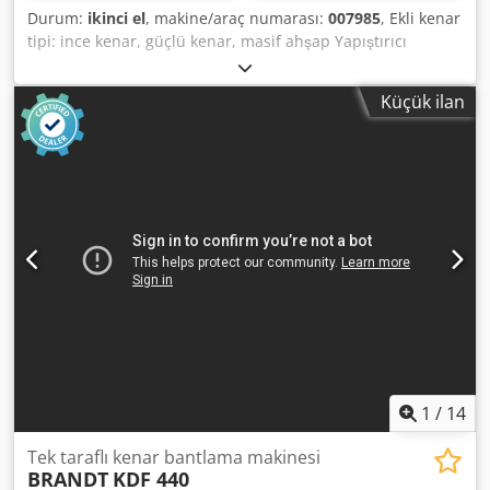
Durum:
ikinci el
, makine/araç numarası:
007985
, Ekli kenar
tipi: ince kenar, güçlü kenar, masif ahşap Yapıştırıcı
sistemi: EVA Frezelemeye katılma: evet Çok fonksiyonlu
ünite: evet Dsdpfx Aox A Th Dsnuskr Maksimum ilerleme
Küçük ilan
hızı: 18 m/dak Maksimum panel kalınlığı: 60 mm Çalışma
birimleri: 7 hayır
1
/
14
Tek taraflı kenar bantlama makinesi
BRANDT
KDF 440