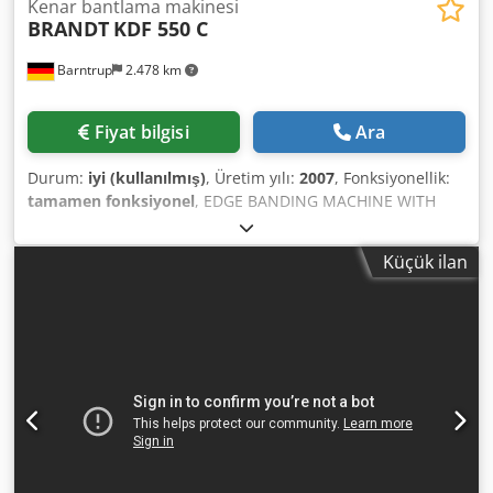
Kenar bantlama makinesi
BRANDT
KDF 550 C
Barntrup
2.478 km
Fiyat bilgisi
Ara
Durum:
iyi (kullanılmış)
, Üretim yılı:
2007
, Fonksiyonellik:
tamamen fonksiyonel
, EDGE BANDING MACHINE WITH
JOINING AND COPY MILLING UNIT; SEPARATING AGENT
SPECIFICATION, Technical data: Workpiece thickness: 8 - 50
Küçük ilan
mm Edge thickness: * Fixed lengths: 0.4 - 8.0 mm * Coil
material: 0.4 - 3.0 mm (max. 0.8 x 55 mm or 3 x 45 mm)
Feed speed: 11 m/min Electrics: 400 V, 50 Hz, 3-phase
Equipment: Adjustable infeed guide Centrally adjustable
top pressure Central manual chain lubrication Control
panel at machine infeed Dkjdpjy Dcipsfx Anusr Separating
agent application Jointing milling unit: 2 x 2.2 kW 1 x with
and 1 x against feed direction