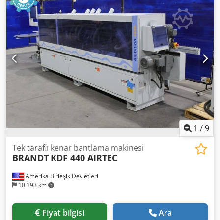
yüzey kazıyıcı bıçaklar, parlatma ünitesi ve kanal açma
ünitesine sahiptir. Bu BRANDT KDF 890 2CU kenar
bantlama makinesini satın alma fırsatını değerlendirin.
Daha fazla bilgi için bize ulaşın. Ek ekipman • Derz kesme
ünitesi • Yapıştırma ünitesi • Kesme ünitesi • Ön frezeleme
ünitesi • Şekillendirme düzeltme ünitesi Dkodpfx Anex D N
T Esuor • Profil kazıyıcı bıçaklar • Yüzey kazıyıcı bıçaklar •
Parlatma ünitesi • Yiv açma ünitesi Ekstra bilgi Makine hala
güç altında
1
/
9
Tek taraflı kenar bantlama makinesi
BRANDT
KDF 440 AIRTEC
Amerika Birleşik Devletleri
10.193 km
Fiyat bilgisi
Ara