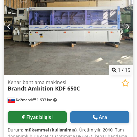
testereleri Yarıçap yönlendirme üst + alt manuel olarak
ayarlanabilir Yuvarlama ünitesi 2 motorlu manuel
ayarlanabilir Yarıçaplı sıyırıcı R2 pnömatik olarak
ayarlanabilir Yüzey kazıyıcı Parlatma fırçaları Kontrol
paneli Güç Kontrolü PC20+ Servo motor ile ayarlanabilir
çalışma yüksekliği Malzeme yüksekliği 8 - 50mm Kenar
malzemesi kalınlığı 0.4 - 8.0mm Besleme hızı 11m/dak.
Besleme diski dahil kombine uzunluk 5860mm Kombine
ağırlık 2660kg Çok iyi durumda, tamamen işlevsel!
1
/
15
Kenar bantlama makinesi
Brandt
Ambition KDF 650C
Kežmarok
1.633 km
Fiyat bilgisi
Ara
Durum:
mükemmel (kullanılmış)
, Üretim yılı:
2010
, Tam
donanımlı bir BRANDT Optimat KDF 650 C kenar bantlama