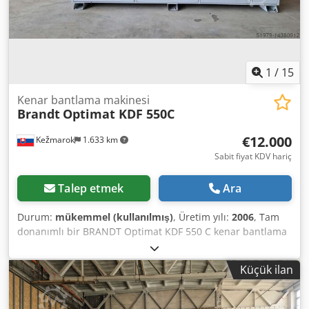
1
/
15
Kenar bantlama makinesi
Brandt
Optimat KDF 550C
€12.000
Kežmarok
1.633 km
Sabit fiyat KDV hariç
Talep etmek
Ara
Durum:
mükemmel (kullanılmış)
, Üretim yılı:
2006
, Tam
donanımlı bir BRANDT Optimat KDF 550 C kenar bantlama
makinesi satıyorum, üretim yılı 2006: Yapılandırma: Giriş
çiti manuel olarak ayarlanabilir Kalıplama bağlantısı
Küçük ilan
manuel olarak ayarlanabilir EVA kenar bandı Dodpsq A N
Nuofx Anuokr Servomotorik olarak ayarlanabilen kalıp
basınç bölgesi Pnömatik olarak ayarlanabilen çapraz kesim