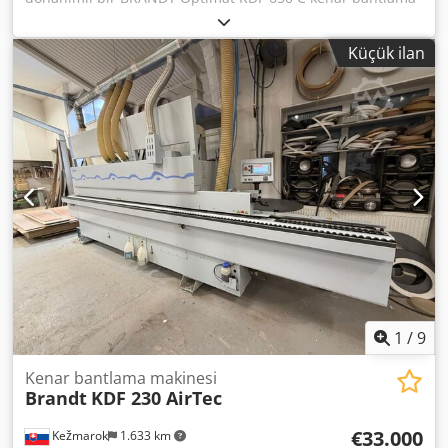
makinesi satıyorum, üretim yılı 2010: Yapılandırma: Giriş
çiti manuel olarak ayarlanabilir Kalıplama bağlantısı
Küçük ilan
manuel olarak ayarlanabilir EVA kenar bandı Kalıp basınç
bölgesi servo-motor ayarlanabilir Pnömatik olarak
ayarlanabilen çapraz kesim testereleri Yarıçap
yönlendirme üst + alt servomotor-ayarlanabilir Yuvarlama
ünitesi 2 motorlu manuel ayarlanabilir Dodpfxou E E D Do
Anuskr Yarıçaplı sıyırıcı R2 pnömatik olarak ayarlanabilir
Yüzey kazıyıcı Parlatma fırçaları Kontrol paneli Güç
Kontrolü PC20 Servo motor ile ayarlanabilir çalışma
yüksekliği Malzeme yüksekliği 8 - 60mm Kenar malzemesi
kalınlığı 0.4 - 12.0mm Besleme hızı 11/14m/dak. Besleme
diski dahil kombine uzunluk 5860mm Kombine ağırlık
2600kg 2. ek tutkal tankı dahildir Tam dokümantasyon ve
CE ile. Çok iyi durumda, tamamen işlevsel!
1
/
9
Kenar bantlama makinesi
Brandt
KDF 230 AirTec
€33.000
Kežmarok
1.633 km