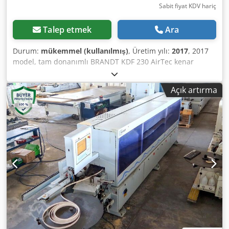
Sabit fiyat KDV hariç
Talep etmek
Ara
Durum:
mükemmel (kullanılmış)
, Üretim yılı:
2017
, 2017
model, tam donanımlı BRANDT KDF 230 AirTec kenar
bantlama makinesi satıyorum: Konfigürasyon: Manuel
ayarlanabilir giriş dayanağı Manuel ayarlanabilir ön
Açık artırma
frezeleme Dkjdpfx Aneythxmjuer EVA tutkal / PUR tutkal ile
kenar bantlama mümkün / AirTec ünitesi Manuel
ayarlanabilir malzeme baskı bölgesi Pnömatik ayarlanabilir
çapraz kesim testereleri Üst ve alt radyüs freze işlemi
manuel ayarlanabilir Tek motorlu yuvarlama ünitesi
manuel ayarlanabilir Radyüs çekme bıçağı R2 pnömatik
olarak devre dışı bırakılabilir (R1 takımı dahil) Kontrol
paneli Çalışma yüksekliği manuel ayarlanabilir Malzeme
yüksekliği 8-60 mm Kenar malzemesi kalınlığı 0,4-3 mm
İlerleme hızı 10 m/dk İtme tablası dahil toplam uzunluk
5070 mm Çok iyi durumda, tamamen fonksiyonel! Tam
dokümantasyon ve CE sertifikası dahil. Hemen teslim
edilebilir.