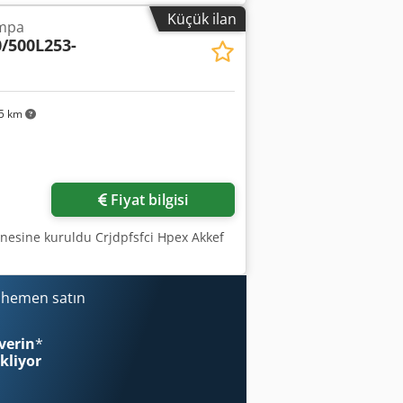
Küçük ilan
ompa
/500L253-
5 km
Fiyat bilgisi
inesine kuruldu Crjdpfsfci Hpex Akkef
i hemen satın
verin
*
ekliyor