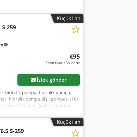
Küçük ilan
 S 259
km
€95
Sabit fiyat KDV hariç
İstek gönder
te, hidrolik pompa, hidrolik pompa,
cher, hidrolik pompa dişli pompası -Tür:
ız, kare 8 x 17 mm -Adet: 2x pompa
 kg/adet
Küçük ilan
6.5 S-259