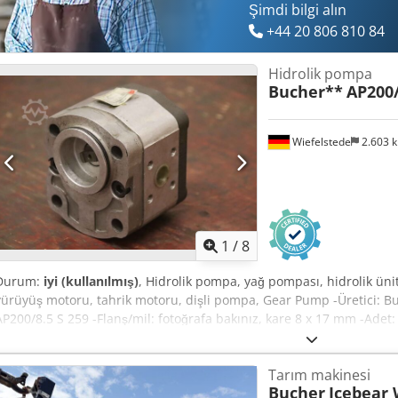
Şimdi bilgi alın
+44 20 806 810 84
Hidrolik pompa
Bucher**
AP200/
Wiefelstede
2.603 
1
/
8
Durum:
iyi (kullanılmış)
, Hidrolik pompa, yağ pompası, hidrolik üni
yürüyüş motoru, tahrik motoru, dişli pompa, Gear Pump -Üretici: Buc
AP200/8.5 S 259 -Flanş/mil: fotoğrafa bakınız, kare 8 x 17 mm -Adet
başına Cjdpfovwka Djx Akkjrf -Ölçüler: 84/82/Y100 mm -Ağırlık: 2,0 
Tarım makinesi
Bucher
Icebear 