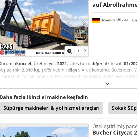
auf Abrollrahme
Bovenden
2.411 k
1
/
12
Durum:
ikinci el
, Üretim yılı:
2021
, vites türü:
diğer
, ilk tescil:
01/20
boş ağırlık:
2.310 kg
, şoför kabini:
diğer
, Araç konumu: Bovenden, Yap
çıkarılabilir tuz serpme ünitesi, Strobach çıkarılabilir çerçeve üzeri
2310 kg! Tuz serpme ünitesi yaklaşık 5 m³ Crsdpfxszpzf Dj Akksf Sıvı 
AKSESUAR BİLGİLERİ GARANTİ KAPSAMINDA DEĞİLDİR, değişiklikler, 
Daha fazla ikinci el makine keşfedin
Süpürge makineleri & yol hizmet araçları
Sokak Süp
Özelleştirilmiş pan
Bucher
Citycat 