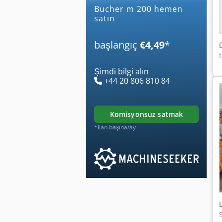
bucher m 200 hemen
satın
başlangıç
€4,49
*
Şimdi bilgi alın
+44 20 806 810 84
komisyonsuz satmak
*ilan başına/ay