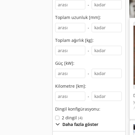
-
Toplam uzunluk [mm]:
-
Toplam ağırlık [kg]:
-
Güç [kW]:
-
Kilometre [km]:
-
Dingil konfigürasyonu:
2 dingil
(4)
Daha fazla göster