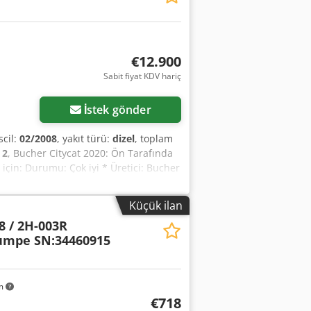
€12.900
Sabit fiyat KDV hariç
İstek gönder
escil:
02/2008
, yakıt türü:
dizel
, toplam
:
2
, Bucher Citycat 2020: Ön Tarafında
çin: Durumu: Çok iyi * Üretici: Bucher
afta yan fırça * Sağ tarafta yan fırça *
 Aszphnxjkkorf Diğer sorularınız için
Küçük ilan
 diller: Almanca, İngilizce, Fransızca
 / 2H-003R
ur.
umpe SN:34460915
km
€718