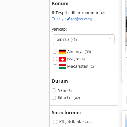
Konum
Tespit edilen konumunuz:
Türkiye
(değiştirmek)
yarıçap:
Sınırsız
(45)
Almanya
(39)
İsviçre
(4)
Macaristan
(2)
Durum
Yeni
(3)
İkinci el
(42)
Unimog
Fiat 7090
Fiat 640
Fiat 4566
Satış formatı
Küçük ilanlar
(45)