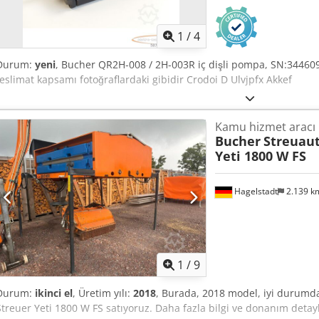
1
/
4
Durum:
yeni
, Bucher QR2H-008 / 2H-003R iç dişli pompa, SN:344609
teslimat kapsamı fotoğraflardaki gibidir Crodoi D Ulvjpfx Akkef
Kamu hizmet aracı
Bucher
Streuau
Yeti 1800 W FS
Hagelstadt
2.139 
1
/
9
Durum:
ikinci el
, Üretim yılı:
2018
, Burada, 2018 model, iyi durumd
Streuer Yeti 1800 W FS satıyoruz. Daha fazla bilgi ve donanım detayl