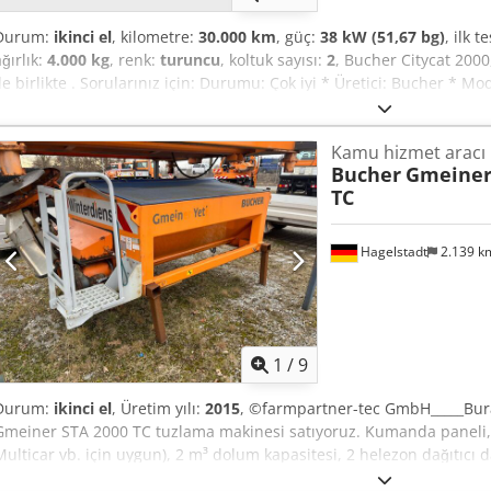
Durum:
ikinci el
, kilometre:
30.000 km
, güç:
38 kW (51,67 bg)
, ilk t
ağırlık:
4.000 kg
, renk:
turuncu
, koltuk sayısı:
2
, Bucher Citycat 200
ile birlikte . Sorularınız için: Durumu: Çok iyi * Üretici: Bucher * Mo
sahip, kapalı kabin * Sol tarafta bulunan yan fırça * Sağ tarafta bu
haznesi Cjdpozq Ipxofx Akkerf ----Fiyat: 6900,- Euro + %19 KDV Diğer 
Kamu hizmet aracı
numaralarından bize ulaşabilirsiniz: Konuştuğumuz diller: Almanca, 
Bucher
Gmeiner 
hataları, yanlışlıklar ve önceden satış yapma hakkı saklıdır.
TC
Hagelstadt
2.139 
1
/
9
Durum:
ikinci el
, Üretim yılı:
2015
, ©farmpartner-tec GmbH_____Bura
Gmeiner STA 2000 TC tuzlama makinesi satıyoruz. Kumanda paneli, de
Multicar vb. için uygun), 2 m³ dolum kapasitesi, 2 helezon dağıtıcı da
verilecektir. Depo yeri: 93095 Hagelstadt. Csdeyq Avbjpfx Akkjrf