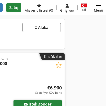
Satış
Dil
Alışveriş listesi
(0)
Giriş yap
Menü
Alaka
Küçük ilan
elvan
2000
€6.900
Sabit fiyat KDV hariç
İstek gönder