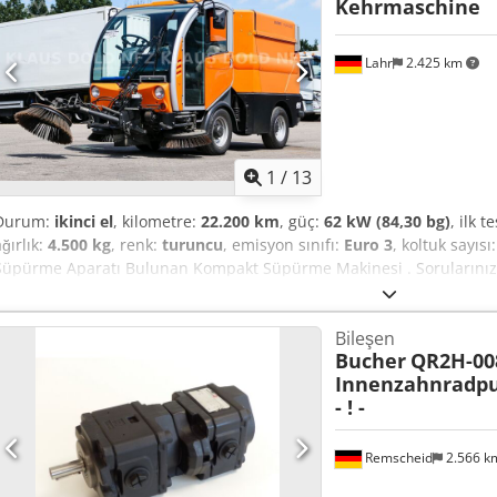
Kehrmaschine
Lahr
2.425 km
1
/
13
Durum:
ikinci el
, kilometre:
22.200 km
, güç:
62 kW (84,30 bg)
, ilk t
ağırlık:
4.500 kg
, renk:
turuncu
, emisyon sınıfı:
Euro 3
, koltuk sayısı
Süpürme Aparatı Bulunan Kompakt Süpürme Makinesi . Sorularınız i
* Model: CityCat 2020 * İyi görüş açısına sahip, kapalı kabin * Sol tar
Ön fırça * Vakum haznesi ----Fiyat: 12.900,00 Euro + %19 KDV Csdpfx
Bileşen
aşağıdaki telefon numaralarından bize ulaşabilirsiniz: Konuştuğumuz
Bucher
QR2H-008
ve...? Yazım hataları, yanlışlıklar ve önceden satış olasılığı mahfuzd
Innenzahnradp
- ! -
Remscheid
2.566 