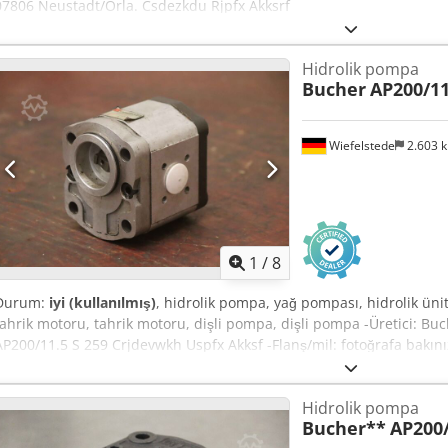
07806 Neustadt/Orla. Csdezkdu Rjpfx Akksrf
Hidrolik pompa
Bucher
AP200/11
Wiefelstede
2.603 
1
/
8
Durum:
iyi (kullanılmış)
, hidrolik pompa, yağ pompası, hidrolik üni
tahrik motoru, tahrik motoru, dişli pompa, dişli pompa -Üretici: Bu
AP200/11.5 S 259 Crjdevwkh Uspfx Akksf -Flanş/mil: fotoğrafa bakın
mevcuttur -Fiyat: adet başına -Boyutlar: 98/84/Y100 mm -Ağırlık: 2,3
Hidrolik pompa
Bucher**
AP200/