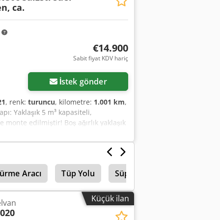
n, ca.
m
€14.900
Sabit fiyat KDV hariç
İstek gönder
21
, renk:
turuncu
, kilometre:
1.001 km
,
ı: Yaklaşık 5 m³ kapasiteli,
ne monte edilmiştir! Boş ağırlık yaklaşık
tuz kapasitesi yaklaşık 4580 litre.
ön satış ve hatalar mahfuzdur!
ürme Aracı
Tüp Yolu
Süpürge Süpürge
Hako
Küçük ilan
elvan
2020