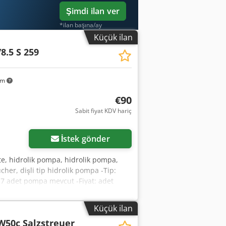
Şimdi ilan ver
*ilan başına/ay
Küçük ilan
8.5 S 259
km
€90
Sabit fiyat KDV hariç
İstek gönder
te, hidrolik pompa, hidrolik pompa,
her, dişli tip hidrolik pompa -Tip:
: 7 adet pompa mevcut -Fiyat: adet
kg
Küçük ilan
W50c Salzstreuer