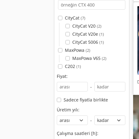
CityCat
(7)
CityCat V20
(2)
CityCat V20e
(1)
CityCat 5006
(1)
MaxPowa
(2)
MaxPowa V65
(2)
C202
(1)
Fiyat:
-
Sadece fiyatla birlikte
Üretim yılı:
-
Çalışma saatleri [h]: