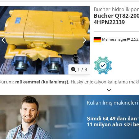
Bucher hidrolik p
Bucher
QT82-200
4HPN22339
Meinerzhagen
2.53
1
/
3
Durum:
mükemmel (kullanılmış)
, Husky enjeksiyon kalıplama mak
Kullanılmış makineler
Şimdi €4,49'dan ilan 
11 milyon alıcı
sizi b