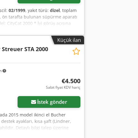
escil:
02/1999
, yakıt türü:
dizel
, toplam
0, ön tarafta bulunan süpürme aparatı
del: CityCat 2000 * İyi görüş açısına
lunan yan fırça * Ön fırça * Vakum
sorularınız için aşağıdaki telefon
Küçük ilan
İngilizce, Fransızca ve ????? Yazım
Streuer STA 2000
km
€4.500
Sabit fiyat KDV hariç
İstek gönder
da 2015 model ikinci el Bucher
stek ayakları, kısa şaft (Lindner,
hildir. Detaylı bilgi talep üzerine