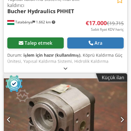
kaldırıcı
Bucher Hydraulics
PHHET
€17.000
Tatabánya
1.662 km
€19.715
Sabit fiyat KDV hariç
Talep etmek
Ara
Durum:
işlem için hazır (kullanılmış)
, Köprü Kaldırma Güç
Ünitesi, Yapısal Kaldırma Sistemi, Hidrolik Kaldırma
Ünitesi, 1000 tonluk hidrolik silindir, İkinci El Makine
Üretici: Bucher Hydraulics Model: QX24-008R ; PHHET
Küçük ilan
Genel Boyutlar: Genişlik: 1420 mm Derinlik: 860 mm
Yükseklik: 1770 mm Çalışma Basıncı: 350 bar Üretim Yılı:
2017 Ağırlık: 850 kg Elektrik Verileri: 400 V; 11 kW; 20 A
Hidrolik Silindirler: 1. Genel Boyutlar: 900 x 900 x 485 mm
Ağırlık: 1400 kg Üretici: Schiess Defries Çalışma Basıncı:
450 bar Kaldırma Kapasitesi: 1000 ton Çap: 710 mm 2.
Genel Boyutlar: 900 x 900 x 485 mm Ağırlık: 1400 kg Üretici:
Schiess Defries Çalışma Basıncı: 450 bar Crsdpeyr Ihrsfx
Algof Kaldırma Kapasitesi: 1000 ton Çap: 710 mm