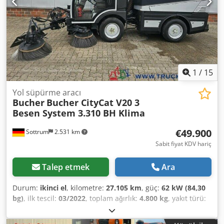
1
/
15
Yol süpürme aracı
Bucher
Bucher CityCat V20 3
Besen System 3.310 BH Klima
€49.900
Sottrum
2.531 km
Sabit fiyat KDV hariç
Talep etmek
Ara
Durum:
ikinci el
, kilometre:
27.105 km
, güç:
62 kW (84,30
bg)
, ilk tescil:
03/2022
, toplam ağırlık:
4.800 kg
, yakıt türü:
dizel
, renk:
gümüş
, dingil konfigürasyonu:
4x2
, azami yük
ağırlığı:
1.850 kg
, boş ağırlık:
2.950 kg
, bir sonraki