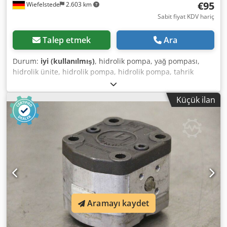
€95
Wiefelstede
2.603 km
Sabit fiyat KDV hariç
Talep etmek
Ara
Durum:
iyi (kullanılmış)
, hidrolik pompa, yağ pompası,
hidrolik ünite, hidrolik pompa, hidrolik pompa, tahrik
motoru, tahrik motoru, dişli pompa, dişli pompa Crsdpfx
Asvwkh Uelgof -Üretici: Bucher, hidrolik pompa dişli
Küçük ilan
pompası -Tür: AP200/11.5 S 259 -Flanş/mil: fotoğrafa
bakınız, kare 8 x 17 mm -Adet: 2x pompa mevcuttur -Fiyat:
adet başına -Boyutlar: 98/84/Y100 mm -Ağırlık: 2,3 kg/adet
Aramayı kaydet