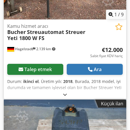
1
/
9
Kamu hizmet aracı
Bucher
Streuautomat Streuer
Yeti 1800 W FS
€12.000
Hagelstadt
2.139 km
Sabit fiyat KDV hariç
Talep etmek
Ara
Durum:
ikinci el
, Üretim yılı:
2018
, Burada, 2018 model, iyi
durumda ve tamamen işlevsel olan bir Bucher Streuer Yeti
1800 W FS satıyoruz. Daha fazla bilgi ve donanım detayları
için lütfen talep edin. Depo adresi: 07806 Neustadt/Orla.
Küçük ilan
Cjdezkdu Rspfx Algorf