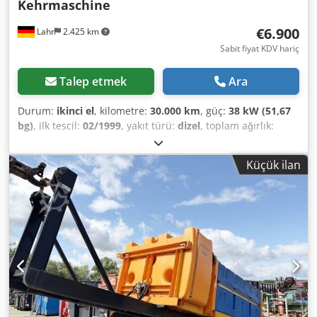
Kehrmaschine
€6.900
Lahr
2.425 km
Sabit fiyat KDV hariç
Talep etmek
Ara
Durum:
ikinci el
, kilometre:
30.000 km
, güç:
38 kW (51,67
bg)
, ilk tescil:
02/1999
, yakıt türü:
dizel
, toplam ağırlık:
4.000 kg
, renk:
turuncu
, koltuk sayısı:
2
, Bucher Citycat
2000, ön tarafta bulunan süpürme aparatı ile birlikte .
Küçük ilan
Sorularınız için: Durumu: Çok iyi * Üretici: Bucher * Model:
CityCat 2000 * İyi görüş açısına sahip, kapalı kabin * Sol
tarafta bulunan yan fırça * Sağ tarafta bulunan yan fırça
Credpfx Alozq Ipxogef * Ön fırça * Vakum haznesi ----Fiyat:
6900,- Euro + %19 KDV Diğer sorularınız için aşağıdaki
telefon numaralarından bize ulaşabilirsiniz:
Konuştuğumuz diller: Almanca, İngilizce, Fransızca ve ?????
Yazım hataları, yanlışlıklar ve önceden satış yapma hakkı
saklıdır.