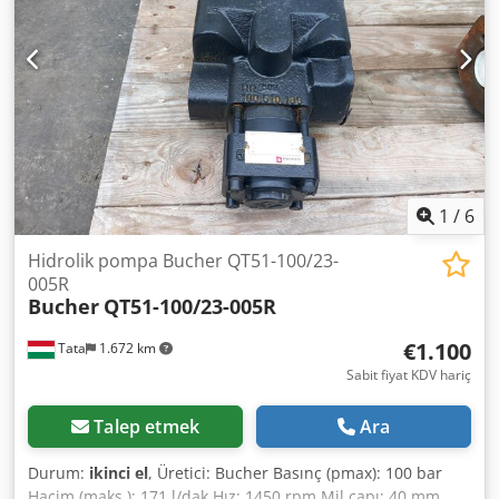
1
/
6
Hidrolik pompa Bucher QT51-100/23-
005R
Bucher
QT51-100/23-005R
€1.100
Tata
1.672 km
Sabit fiyat KDV hariç
Talep etmek
Ara
Durum:
ikinci el
, Üretici: Bucher Basınç (pmax): 100 bar
Hacim (maks.): 171 l/dak Hız: 1450 rpm Mil çapı: 40 mm