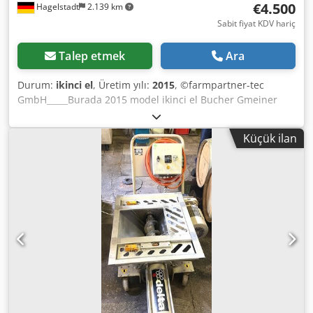
€4.500
Hagelstadt
2.139 km
Sabit fiyat KDV hariç
Talep etmek
Ara
Durum:
ikinci el
, Üretim yılı:
2015
, ©farmpartner-tec
GmbH_____Burada 2015 model ikinci el Bucher Gmeiner
STA 2000 TC tuzlama makinesi satıyoruz. Kumanda paneli,
destek ayakları, kısa şaft (Lindner, Multicar vb. için uygun),
Küçük ilan
2 m³ dolum kapasitesi, 2 helezon dağıtıcı dahildir. Detaylı
bilgi talep üzerine verilecektir. Depo yeri: 93095
Hagelstadt. Cedpfsyq Avbex Algsrf