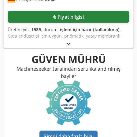
Fiyat bilgisi
Üretim yılı:
1989
, durum:
işlem için hazır (kullanılmış)
,
Gıda endüstrisi için uygun, pnömatik, yatay membranlı
tank presi Bucher bulunmaktadır. Nominal hacim: 100 hl,
maks. işleme kapasitesi (üzüm): 6000 kg/parti, makine
boyutları X/Y/Z: yaklaşık 6300 mm/2200 mm/2250 mm,
GÜVEN MÜHRÜ
ağırlık: yaklaşık 5000 kg. Merkezi dolum ve damlama tepsisi
dahildir. Yerinde inceleme yapmak mümkündür. Crsdpfezl
Machineseeker tarafından sertifikalandırılmış
U Nhox Algsf
bayiler
Şimdi daha fazla bilgi