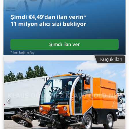
KAPSAMINDA DEĞİLDİR, değişiklikler, ön satış ve hatalar
mahfuzdur!
Şimdi €4,49'dan ilan verin
*
11 milyon alıcı
sizi bekliyor
Şimdi ilan ver
*ilan başına/ay
Küçük ilan