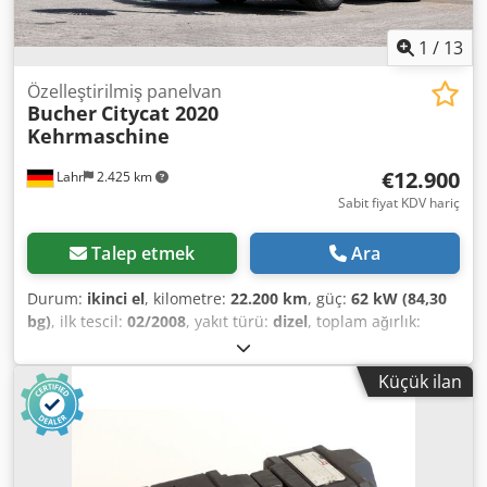
1
/
13
Özelleştirilmiş panelvan
Bucher
Citycat 2020
Kehrmaschine
€12.900
Lahr
2.425 km
Sabit fiyat KDV hariç
Talep etmek
Ara
Durum:
ikinci el
, kilometre:
22.200 km
, güç:
62 kW (84,30
bg)
, ilk tescil:
02/2008
, yakıt türü:
dizel
, toplam ağırlık:
4.500 kg
, renk:
turuncu
, emisyon sınıfı:
Euro 3
, koltuk
sayısı:
2
, Bucher Citycat 2020: Ön Tarafında Süpürme
Küçük ilan
Aparatı Bulunan Kompakt Süpürme Makinesi . Sorularınız
için: Durumu: Çok iyi * Üretici: Bucher * Model: CityCat
2020 * İyi görüş açısına sahip, kapalı kabin * Sol tarafta
yan fırça * Sağ tarafta yan fırça * Ön fırça * Vakum haznesi
----Fiyat: 12.900,00 Euro + %19 KDV Diğer sorularınız için