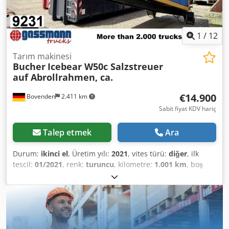
1
/
12
Tarım makinesi
Bucher
Icebear W50c Salzstreuer
auf Abrollrahmen, ca.
€14.900
Bovenden
2.411 km
Sabit fiyat KDV hariç
Talep etmek
Ara
Durum:
ikinci el
, Üretim yılı:
2021
, vites türü:
diğer
, ilk
tescil:
01/2021
, renk:
turuncu
, kilometre:
1.001 km
, boş
ağırlık:
2.310 kg
, şoför kabini:
diğer
, Araç konumu:
Bovenden, Yapı: Yaklaşık 5 m³ kapasiteli, çıkarılabilir tuz
serpme ünitesi, Strobach çıkarılabilir çerçeve üzerine
monte edilmiştir! Boş ağırlık yaklaşık 2310 kg! Crsdpfx
Aezpzf Djlgef Tuz serpme ünitesi yaklaşık 5 m³ Sıvı tuz
kapasitesi yaklaşık 4580 litre. AKSESUAR BİLGİLERİ GARANTİ