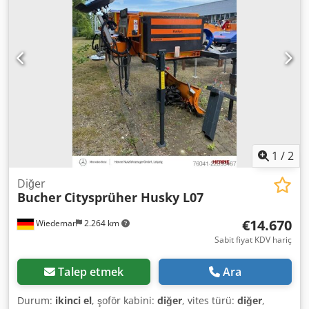
1
/
2
Diğer
Bucher
Citysprüher Husky L07
€14.670
Wiedemar
2.264 km
Sabit fiyat KDV hariç
Talep etmek
Ara
Durum:
ikinci el
, şoför kabini:
diğer
, vites türü:
diğer
,