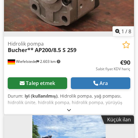
1
/
8
Hidrolik pompa
Bucher**
AP200/8.5 S 259
€90
Wiefelstede
2.603 km
Sabit fiyat KDV hariç
Talep etmek
Ara
Durum:
iyi (kullanılmış)
, Hidrolik pompa, yağ pompası,
hidrolik ünite, hidrolik pompa, hidrolik pompa, yürüyüş
motoru, tahrik motoru, dişli pompa, Gear Pump -Üretici:
Bucher, dişli tip hidrolik pompa -Tip: AP200/8.5 S 259
Küçük ilan
Credpfxjvwka De Algjf -Flanş/mil: fotoğrafa bakınız, kare 8 x
17 mm -Adet: 7 adet pompa mevcut -Fiyat: adet başına
-Ölçüler: 84/82/Y100 mm -Ağırlık: 2,0 kg