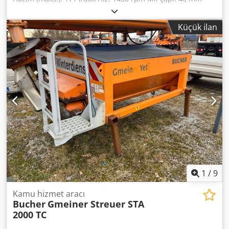
Flanş çapı: 127 mm Cjdpfxjuf Sfxe Algjrf Hatve dairesinin
çapı: 181 mm Ağırlık: 40 kg
Küçük ilan
1
/
9
Kamu hizmet aracı
Bucher
Gmeiner Streuer STA
2000 TC