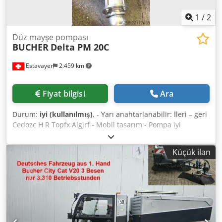
1
/
2
Düz mayşe pompası
BUCHER
Delta PM 20C
Estavayer
2.459 km
Fiyat bilgisi
Ara
Durum:
iyi (kullanılmış)
, - Yarı anahtarlanabilir: İleri – geri
Cedozc H R Topfx Algjrf - Mobil tasarım - Pompa iyi
durumda
Küçük ilan