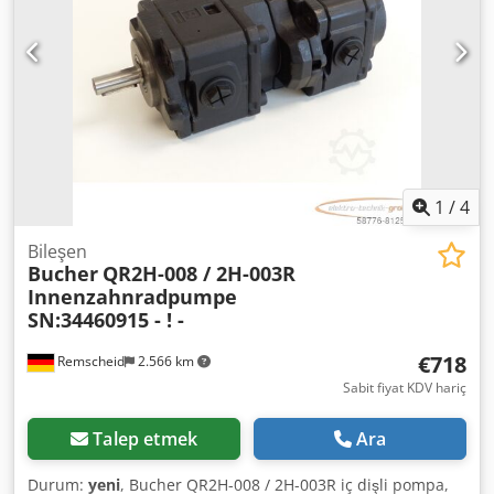
aşağıdaki telefon numaralarından bize ulaşabilirsiniz:
Konuştuğumuz diller: Almanca, İngilizce, Fransızca ve...?
Yazım hataları, yanlışlıklar ve önceden satış olasılığı
mahfuzdur. Crsdszphnxepfx Algof
1
/
4
Bileşen
Bucher
QR2H-008 / 2H-003R
Innenzahnradpumpe
SN:34460915 - ! -
€718
Remscheid
2.566 km
Sabit fiyat KDV hariç
Talep etmek
Ara
Durum:
yeni
, Bucher QR2H-008 / 2H-003R iç dişli pompa,