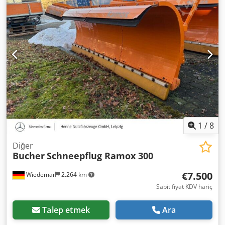
1
/
8
Diğer
Bucher
Schneepflug Ramox 300
€7.500
Wiedemar
2.264 km
Sabit fiyat KDV hariç
Talep etmek
Ara