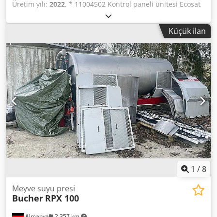
Üretim yılı:
2022
, * 11004502 Kontrol paneli ünitesi Ecosat
* 11006283 Arayüz kablosu RS 232 EcoSat Mobidat * 15226
Kış hizmeti işaretleme levhası 1180x190mm Husky NGS V
Küçük ilan
W + 1300S * 8059624 Sarı renkli kontur işaretleme levhası,
konteynerler için Husky (6,5 m) * 11000032 Serpme desen
ayarı mekanik, 8m, komple, monte edilmiş * 11002061
Döner uyarı lambası LED * 8078950 Park cihazı 1T
Universal, 700 kollu (set) * 8027633 Adaptör çerçevesi
Multihog CX75, Husky için (U1200 G1200), komple *
8085013 Serpme tabağı fırçası FS100 6m, plastik koruyucu
ekran dahil Diğer: Crjdpfx Alsznvudjgef * Araç ve
makinelerin takas ve satın alınması mümkündür. * Satış
fiyatı, nakliye ve teslimat masraflarını içermez. * Baskı ve
yazım hataları için sorumluluk kabul edilmez. * Hata,
değişiklik ve ön satış saklıdır. * Teklif, bağlayıcı değildir. *
Fotoğraflar farklılık gösterebilir. Fiyat, mevcut durum için
geçerlidir. * Tüm bilgiler garanti dışıdır.
1
/
8
Meyve suyu presi
Bucher
RPX 100
Almanya
2.357 km