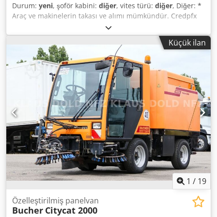
Durum:
yeni
, şoför kabini:
diğer
, vites türü:
diğer
, Diğer: *
Araç ve makinelerin takası ve alımı mümkündür. Credpfx
Alszgu Srjgjf * Satış fiyatı, nakliye ve teslimat hariçtir. *
Baskı ve yazım hatalarından dolayı sorumluluk kabul
Küçük ilan
edilmez. * Hata, değişiklik ve ara satış hakkı saklıdır. *
Teklif bağlayıcı değildir. * Fotoğraflar farklılık gösterebilir.
Fiyat mevcut durum içindir. * Tüm bilgiler taahhüt
edilmez.
1
/
19
Özelleştirilmiş panelvan
Bucher
Citycat 2000