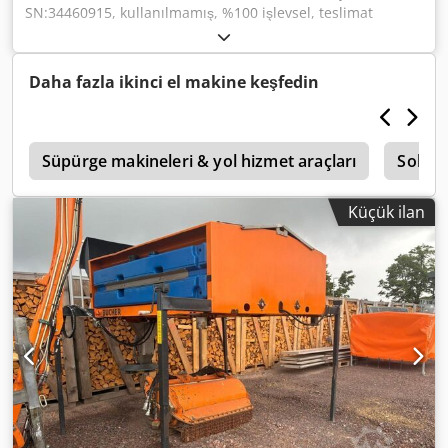
SN:34460915, kullanılmamış, %100 işlevsel, teslimat
kapsamı fotoğraflardaki gibidir Crodpfx Alei D Ulvogef
Daha fazla ikinci el makine keşfedin
6
Süpürge makineleri & yol hizmet araçları
Sokak
Küçük ilan