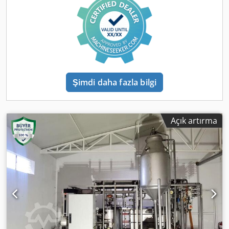
karton paketleme makinesinden önce özel bir pipet
uygulama ünitesi içerir. Karton blokların verimli bir şekilde
işlenmesi ve alt sistemler arasında sorunsuz geçişler için
tasarlanmıştır ve yüksek kullanılabilirlik ve endüstriyel
ambalajlama operasyonları için tutarlı bir paketleme
sunumu sağlar. Djdpfjzmpy Rsx Alfswa Makine Tipi Üretici
/ Model Üretim Yılı Dolum makinesi Tetra Pak A3 Speed
Şimdi daha fazla bilgi
(030V sürümü) 2011 Çeşitli
Açık artırma