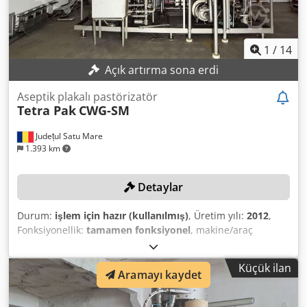
1
/
14
Açık artırma sona erdi
Aseptik plakalı pastörizatör
Tetra Pak
CWG-SM
Județul Satu Mare
1.393 km
Detaylar
Durum:
işlem için hazır (kullanılmış)
, Üretim yılı:
2012
,
Fonksiyonellik:
tamamen fonksiyonel
, makine/araç
numarası:
30107-34551
, üretim kapasitesi:
12.000 birim/s
,
TEKNİK ÖZELLİKLER Isıtma türü: Buhar Maksimum sıcaklık:
Küçük ilan
125 °C Debi: 6.000 - 12.000 litre/saat Djdpfezia D Eex
Aramayı kaydet
Alfewa MAKİNE ÖZELLİKLERİ Maksimum basınç: 6 bar
DONANIM Entegre gaz giderme cihazı