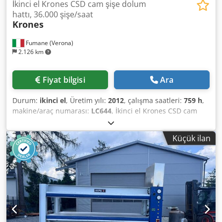
İkinci el Krones CSD cam şişe dolum
hattı, 36.000 şişe/saat
Krones
Fumane (Verona)
2.126 km
Fiyat bilgisi
Ara
Durum:
ikinci el
, Üretim yılı:
2012
, çalışma saatleri:
759 h
,
makine/araç numarası:
LC644
, İkinci el Krones CSD cam
şişe dolum hattı – 36.000 şişe/saat Teknik özellikler ve
performans verileri: Bu hat 2012'de inşa edilmiştir,
Küçük ilan
camdaki CSD için komple bir Krones hattıdır, 1,0 L
formatında saatte 36.000 şişe kapasiteye sahiptir, 70 valfli
ve 18 kapaklama kafalı izobarik bir dolum makinesi ile
donatılmıştır. Çalışmaya hazır ve 759 saat çalışma süresine
sahiptir. Üretici: Krones Yapım yılı: 2012 Nominal kapasite:
36.000 şişe/saat Ürün tipi: CSD (karbonatlı gazlı içecekler)
Ambalaj tipi: Cam şişeler Şişe ağız çapı: 28 mm Hacim
formatı: 1,0 L Durulama kafaları/nozüler: 90 Dolum