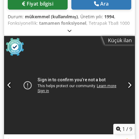
Fiyat bilgisi
Ara
Durum:
mükemmel (kullanılmış)
, Üretim yılı:
1994
,
Fonksiyonellik:
tamamen fonksiyonel
, Tetrapak Tba8 1000
slim filler 6000 Pack hour Helicap applicator Cardboard
packer Easy rider conveyours In working condition 1994
Küçük ilan
yom Dwodpoy Iyc Iefx Alfea 90 V
1
/
9