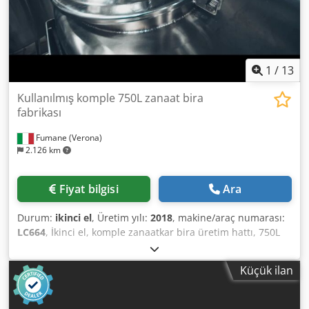
1
/
13
Kullanılmış komple 750L zanaat bira
fabrikası
Fumane (Verona)
2.126 km
Fiyat bilgisi
Ara
Durum:
ikinci el
, Üretim yılı:
2018
, makine/araç numarası:
LC664
, İkinci el, komple zanaatkar bira üretim hattı, 750L
Teknik özellikler ve performans verileri Bu, zanaatkar
içecek üretimi için gerekli ambalaj makinelerini, tutarlı
Küçük ilan
kaliteyi ve düşük oksijen seviyesini sağlamak için
profesyonel çevre birimleriyle birleştiren, bira için eksiksiz
bir dolum hattıdır. Küçükten orta ölçekli bira fabrikaları