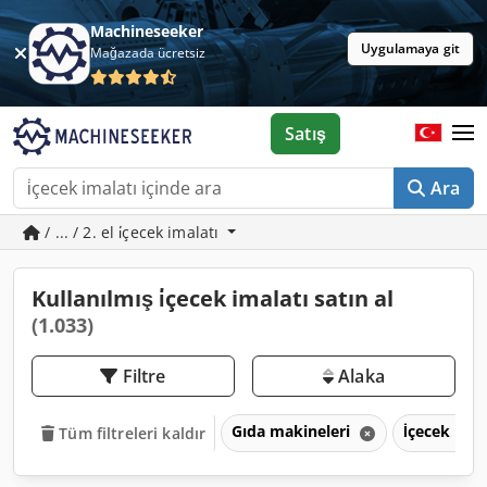
Machineseeker
Uygulamaya git
Mağazada ücretsiz
Satış
Ara
/ ... / 2. el i̇çecek imalatı
Kullanılmış i̇çecek imalatı satın al
(1.033)
Filtre
Alaka
Gıda makineleri
İçecek ima
Tüm filtreleri kaldır