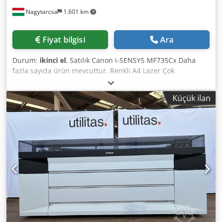
506.975 Toplam (Siyah Beyaz / Uzun Kağıt) 0 Toplam (Tam
Nagytarcsa
1.601 km
Renk + Tek Renk/Uzun Kağıt) 2 Daha fazla ayrıntıyı
(fotoğraflar, cihazın videoları) WhatsApp üzerinden
paylaşmaktan memnuniyet duyarız. Yazıcıyı şirketimizde
Fiyat bilgisi
Ara
inceleyebilir ve deneme baskıları yapabilirsiniz. Yazıcının
bulunduğu yer Riga, Letonya'dır. Güvenli bir şekilde dünya
Durum:
ikinci el
, Satılık Canon i-SENSYS MF735Cx Daha
çapında gönderim yapabilmek için ambalajını
fazla sayıda ürün mevcuttur. Renkli A4 Lazer Çok
hazırlayacağız.
Fonksiyonlu Yazıcı Yazdırma / Kopyalama / Tarama / Faks
Otomatik çift taraflı yazdırma ve çift taraflı tarama (DADF)
Küçük ilan
50 yapraklık belge besleyici (ADF) USB, Ethernet, Wi-Fi, NFC
3,5" renkli dokunmatik ekran Yazdırma hacmi: 50.000 sayfa
altında Mükemmel durumda, temiz ve iyi bakılmış.
Dsdpfxozklh Ss Ahhekr İlgilenirseniz veya sorularınız varsa,
lütfen benimle iletişime geçmekten çekinmeyin.