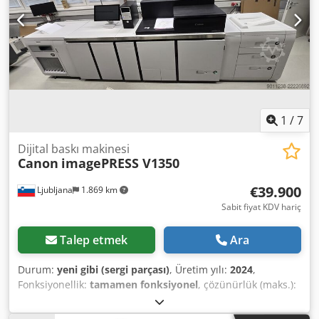
cm MAKİNE DETAYLARI Dkedpezkhl Tjfx Ahhor Önceki
sahibinin belirttiği sayaç değerleri, doğrulanmamış ve
herhangi bir garanti kapsamı dışındadır. Siyah-Beyaz A4
Sayaç Değeri: 458.756 Çift Taraflı Siyah-Beyaz A4 Sayaç
Değeri: 939.266 Siyah-Beyaz A3 Sayaç Değeri: 151 Çift
Taraflı Siyah-Beyaz A3 Sayaç Değeri: 5.677
1
/
7
Dijital baskı makinesi
Canon
imagePRESS V1350
€39.900
Ljubljana
1.869 km
Sabit fiyat KDV hariç
Talep etmek
Ara
Durum:
yeni gibi (sergi parçası)
, Üretim yılı:
2024
,
Fonksiyonellik:
tamamen fonksiyonel
, çözünürlük (maks.):
2.400 DPI (inç başına nokta)
, kağıt gramajı (min.):
60 g/m²
,
maksimum kağıt ağırlığı:
500 g/m²
, kağıt genişliği (min.):
98