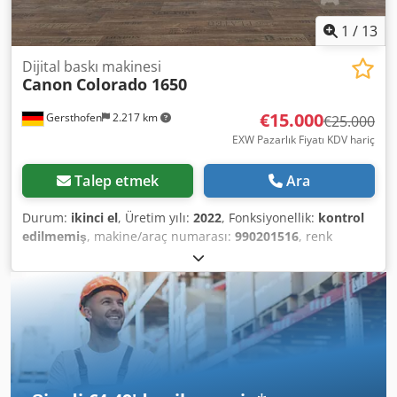
1
/
13
Dijital baskı makinesi
Canon
Colorado 1650
€15.000
Gersthofen
2.217 km
€25.000
EXW Pazarlık Fiyatı KDV hariç
Talep etmek
Ara
Durum:
ikinci el
, Üretim yılı:
2022
, Fonksiyonellik:
kontrol
edilmemiş
, makine/araç numarası:
990201516
, renk
kanalları:
4
, çözünürlük (maks.):
1.800 DPI (inç başına
nokta)
, kağıt genişliği (maks.):
1.625 mm
, giriş akımı türü:
trifaze
, giriş voltajı:
400 V
, Canon Colorado 1650 –
Professional UVgel Large Format Printer For sale is a
professional large format printer, the Canon Colorado
1650, from the industrial production printing sector. The
Colorado series is among the established production
systems for professional roll-to-roll printing applications