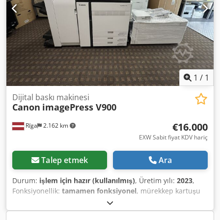
teklif, kullanılmış bir cihazdır ve bazı kullanım izleri (küçük
çizikler veya sararmalar) olabilir. Cihazın işlevselliği test
edilmiştir. Ambalaj ve sevkiyat: İsterseniz, çalışma
saatlerimiz içinde cihazı gelip inceleyebilirsiniz. Bunun için
lütfen bir randevu ayarlayın! Denize uygun ambalaj ve
dünya çapında sevkiyat talep üzerine mümkündür!
Sevkiyat veya teslimattan önce, cihazın işlevselliği bir video
ile kaydedilir. Daha fazla bilgi için, elbette doğrudan
1
/
1
bizimle iletişime geçebilirsiniz.
Dijital baskı makinesi
Canon
imagePress V900
€16.000
Rīga
2.162 km
EXW Sabit fiyat KDV hariç
Talep etmek
Ara
Durum:
işlem için hazır (kullanılmış)
, Üretim yılı:
2023
,
Fonksiyonellik:
tamamen fonksiyonel
, mürekkep kartuşu
sayısı:
4
, renk kanalları:
4
, baskı kafası sayısı:
4
, maksimum
kağıt ağırlığı:
350 g/m²
, kağıt genişliği (maks.):
330 mm
,