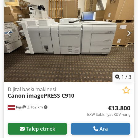
1
/
3
Dijital baskı makinesi
Canon
imagePRESS C910
€13.800
Rīga
2.162 km
EXW Sabit fiyat KDV hariç
Talep etmek
Ara