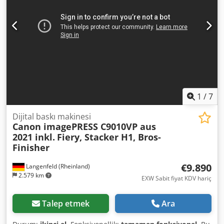
1
/
7
Dijital baskı makinesi
Canon imagePRESS C9010VP aus
2021 inkl.
Fiery, Stacker H1, Bros-
Finisher
€9.890
Langenfeld (Rheinland)
2.579 km
EXW Sabit fiyat KDV hariç
Talep etmek
Ara