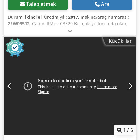
Talep etmek
Ara
Durum:
ikinci el
, Üretim yılı:
2017
, makine/araç numarası:
2FW09512
, Canon IRAdv C3520 Bu, çok iyi durumda olan,
yüksek kaliteli çıktıları olan ve az sayıda baskı yapılmış bir
Canon IRAdv C3520 fotokopi makinesidir. Sayaç: 86.000
Küçük ilan
çıktı (bunların 27.000'i siyah beyaz ve 59.000'i renkli)
Özellikler: PCL / PS / Gönderme / 2 kasetli kağıt besleme
ünitesi. Teknik özellikler: Elektrik beslemesi 220-240 V, 50-
60 Hz Dsdpfx Ahswhpquohskr CM SOLUTIONS, günümüzde
ikinci el ofis ekipmanlarının alımı, satışı ve değer
kazandırması alanında önde gelen Fransız ve Avrupa
şirketlerinden biridir. Faaliyetlerimizin her aşamasında
şeffaflık, uzmanlık ve etik ilkelerini entegre ederek,
müşterilerimize yüksek performanslı ürünleri rekabetçi
fiyatlarla sunuyoruz. Müşterilerimiz neden CM Solutions'ı
tercih ediyor? - Uluslararası alanda 50'den fazla ülkede 30
yıllık deneyim - 20 farklı marka makine: Ricoh, Kyocera,
Xerox, Toshiba, Canon, Konica Minolta… - Hemen
kullanıma hazır, geniş bir yelpazede 2.000 fotokopi
1
/
6
makinesi stoğu - Nitelikli bir teknik ekip Daha fazla bilgi