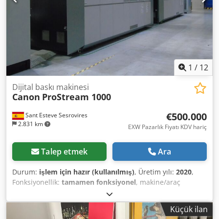
dünya çapında gönderim isteğe bağlıdır! Gönderim veya
teslimattan önce, işlevsellik testi video ile belgelenir. Djdex
Svrtepfx Ahhskr Daha fazla bilgi için bizimle doğrudan
iletişime geçebilirsiniz.
1
/
12
Dijital baskı makinesi
Canon
ProStream 1000
€500.000
Sant Esteve Sesrovires
2.831 km
EXW Pazarlık Fiyatı KDV hariç
Talep etmek
Ara
Durum:
işlem için hazır (kullanılmış)
, Üretim yılı:
2020
,
Fonksiyonellik:
tamamen fonksiyonel
, makine/araç
numarası:
17271 - 17272
, mürekkep kartuşu sayısı:
10
, renk
kanalları:
10
, baskı kafası sayısı:
40
, çözünürlük (maks.):
Küçük ilan
1.200 DPI (inç başına nokta)
, kağıt gramajı (min.):
28 g/m²
,