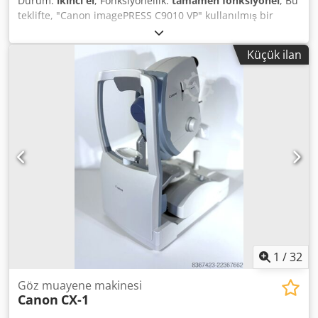
Durum:
ikinci el
, Fonksiyonellik:
tamamen fonksiyonel
, Bu
teklifte, "Canon imagePRESS C9010 VP" kullanılmış bir
renkli üretim sistemi satın alıyorsunuz. Satış konusu: 1 x
Canon imagePRESS C9010 VP aşağıdaki donanımlarla
Küçük ilan
birlikte: Prisma Controller veya Fiery Controller dahil
tamirli broşür bitirici N2 dahil POD Deck D1 dahil Dkodeu
Ecl Espfx Ahhjr Sayaç durumları: Toplam: Yaklaşık
1.880.920 sayfa Durum: Bu teklif, kullanım izleri
bulunabilen (küçük çizikler veya sararmalar gibi) ikinci el
bir cihaz içermektedir. Cihazın fonksiyon testi yapılmıştır.
Test çıktısı fotoğrafta görülebilmektedir. Ambalaj ve
gönderim: Cihazı çalışma saatlerimiz içinde görmek
isterseniz, lütfen randevu alınız! Deniz yoluna uygun
ambalaj ve dünya genelinde gönderim talep üzerine
mümkündür! Sevkiyat veya teslimattan önce cihazın
fonksiyon testi video ile kaydedilecektir. Daha fazla bilgi
için bizimle doğrudan iletişime geçebilirsiniz.
1
/
32
Göz muayene makinesi
Canon
CX-1