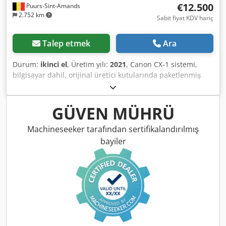
€12.500
Puurs-Sint-Amands
2.752 km
Sabit fiyat KDV hariç
Talep etmek
Ara
Durum:
ikinci el
, Üretim yılı:
2021
, Canon CX-1 sistemi,
bilgisayar dahil, orijinal üretici kutularında paketlenmiş
olarak teslim edilecektir. Seri numarası: 210141 – Satın
alma yılı: 2022 Djdpfozmxqrex Ahhskr Sistem, kısa süreli
bir klinik çalışma için satın alınmıştır ve çok az
GÜVEN MÜHRÜ
kullanılmıştır; mükemmel durumdadır.
Machineseeker tarafından sertifikalandırılmış
bayiler