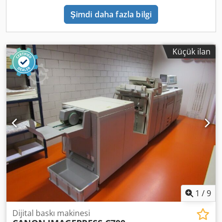
Şimdi daha fazla bilgi
Küçük ilan
1
/
9
Dijital baskı makinesi