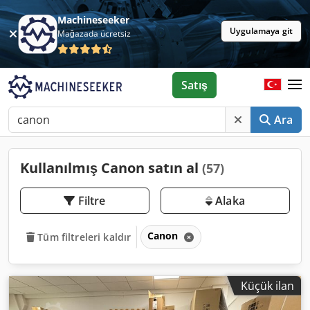
Machineseeker
Uygulamaya git
Mağazada ücretsiz
Satış
Ara
Kullanılmış Canon satın al
(57)
Filtre
Alaka
Canon
Tüm filtreleri kaldır
Küçük ilan