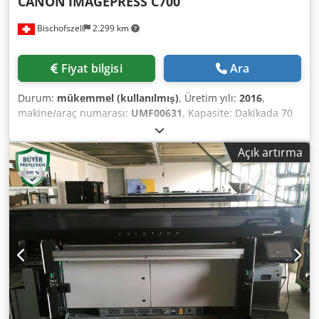
CANON
IMAGEPRESS C700
Bischofszell
2.299 km
Fiyat bilgisi
Ara
Durum:
mükemmel (kullanılmış)
, Üretim yılı:
2016
,
makine/araç numarası:
UMF00631
, Kapasite: Dakikada 70
sayfaya kadar Sayacı: Toplam Baskı: 1.618.150 Donanım /
ek bilgiler: - Zarf üzerine baskı - Zımbalama - 2 veya 4 delik
Açık artırma
delme - Katlama - Üç bıçakla kesim - Tarama Baskı
yöntemi: Renkli lazer baskı Dodpfoxzg Disx Ahhekr Baskı
çözünürlüğü: 2.400 x 2.400 dpi Maks. kağıt kapasitesi:
7.650 yaprak (DIN A4/A3) Maks. çıktı kapasitesi: 11.200
yaprak (DIN A4, 80 g/m²) Olası formatlar: Kağıt kasetleri 1, 2
ve 3: Standart boyutlar: DIN A4, A4R, A5R, DIN A3, SRA3,
maksimum 330 x 483 mm Çok amaçlı tepsi: Standart
boyutlar: DIN A4, A4R, A5R, DIN A3, SRA3, maksimum 330 x
483 mm Zarf: No.10 (COM10), Monarch, ISO-C5, DL Olası
gramajlar: Standart kasetler: 52–220 g/m² Çok amaçlı tepsi
/ opsiyonel kağıt magazinleri: 52–300 g/m² Çift taraflı baskı: