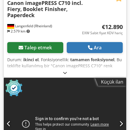
Canon imagePRESS C710 incl.
Fiery,
Booklet Finisher,
Paperdeck
€12.890
Langenfeld (Rheinland)
2.579 km
EXW Sabit fiyat KDV hariç
Talep etmek
Ara
Durum:
ikinci el
, Fonksiyonellik:
tamamen fonksiyonel
, Bu
teklifte kullanılmış bir "Canon imagePRESS C710" renk
üretim sistemi satın alacaksınız. Satış konusu: 1 adet
Canon imagePRESS C710, aşağıdaki özelliklerle birlikte: *
Küçük ilan
Fiery E400 dahil * Booklet-Finisher-W! Pro dahil * Paper
Deck POD Deck Lite-C1 dahil * Duplex ADF / R-ADF dahil
İstenen özellikler mevcut değil mi? Makineyi isteklerinize
göre yapılandırmak bir sorun değil. Lütfen bizimle iletişime
geçin! Sayaç değerleri: * Toplam: Yaklaşık 121.352 sayfa *
Renkli: Yaklaşık 101.419 sayfa Djdpfx Ajzl Swvohhekr *
Siyah: Yaklaşık 19.933 sayfa Durum: Bu teklif, kullanılmış
bir cihazdır ve bazı durumlarda kullanım izleri (küçük