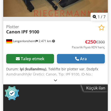
1
/
7
Plotter
Canon
IPF 9100
€250
Langenlonsheim
2.471 km
€300
Pazarlık Fiyatı KDV hariç
Talep etmek
Ara
Durum:
iyi (kullanılmış)
, Teklifte bir plotter var. Dsdpfx
Asmdranohhjkr Üretici: Canon, Tip: IPF 9100, ID-No.:
AGL00062 Yer: 50668 Köln,
Küçük ilan