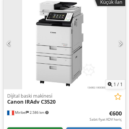
Küçük ilan
mm
, kağıt genişliği (maks.):
330 mm
, kağıt yüksekliği (min.):
148 mm
, kağıt yüksekliği (maks.):
1.300 mm
, besleme tepsi
sayısı:
4
, toplam uzunluk:
4.582 mm
, toplam genişlik:
1.165
mm
, toplam yükseklik:
1.465 mm
, alan gereksinimi
uzunluk:
5.582 mm
, gereken genişlik:
1.875 mm
, sayaç
okuması (siyah):
60.000
, sayaç okuma (renk):
1.700.000
,
giriş akımı türü:
trifaze
, giriş akımı:
16 A
, giriş voltajı:
230
V
, Donanım:
otomatik dupleks, raster görüntü işlemcisi
,
Canon imagePRESS V1350 Dijital Baskı Makinesi
Ekipmanlar: iPR V1350-A1 için PRISMAsync High Capacity
Stacker-J1 POD Deck-E1 Dkedpfx Aezhl Tpehhjr
1
/
1
Di̇ji̇tal baski maki̇nesi̇
Canon
IRAdv C3520
€600
Miribel
2.586 km
Sabit fiyat KDV hariç