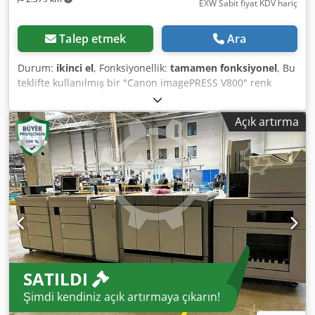
EXW Sabit fiyat KDV hariç
Talep etmek
Ara
Durum:
ikinci el
, Fonksiyonellik:
tamamen fonksiyonel
, Bu
teklifte kullanılmış bir "Canon imagePRESS V800" renk
üretim sistemi satın alacaksınız. Satış konusu: 1 adet
Canon imagePRESS V800, aşağıdaki özelliklerle birlikte: *
Açık artırma
Fiery E500-06 dahil * Booklet-Finisher-AG1 dahil * Paper
Deck Multi-drawer dahil * Duplex ADF / R-ADF dahil Uygun
donanıma sahip değil mi? Makineyi isteklerinize göre
yapılandırmak sorun değil. Lütfen bizimle iletişime geçin!
Sayaç değerleri: * Toplam: Yaklaşık 335.512 sayfa * Renkli:
Yaklaşık 188.426 sayfa * Siyah: Yaklaşık 147.086 sayfa
Durum: Bu teklif, kullanılmış bir cihazdır ve bazı kullanım
izleri (küçük çizikler veya sararmalar) olabilir. Dkedpfx
Ahezl Sg Rshjr Cihazın işlevselliği test edilmiştir. Paketleme
ve sevkiyat: Cihazı çalışma saatlerimiz içinde gelip
SATILDI
inceleyebilirsiniz. Lütfen bunun için bir randevu ayarlayın!
Denize dayanıklı paketleme ve dünya çapında sevkiyat
Şimdi kendiniz açık artırmaya çıkarın!
talep üzerine mümkündür! Sevkiyat veya teslimattan önce,