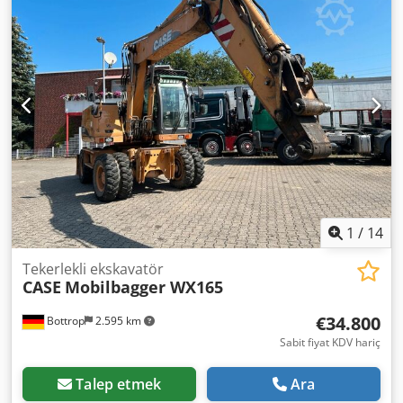
ekipman türleri: saman kıyıcı, saman serpme makinesi
1
/
14
Tekerlekli ekskavatör
CASE
Mobilbagger WX165
€34.800
Bottrop
2.595 km
Sabit fiyat KDV hariç
Talep etmek
Ara