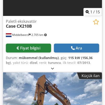
1
/
15
Paletli ekskavatör
Case
CX210B
Middelbeers
2.705 km
Fiyat bilgisi
Ara
Durum:
mükemmel (kullanılmış)
, güç:
115 kW (156,36
bg)
, yakıt türü:
dizel
, renk:
turuncu
, ilk tescil:
07/2013
,
Üretim yılı:
2012
, çalışma saatleri:
15.109 h
, Genel Bilgiler
Model yılı: 2012 Seri numarası: DCH210R5NCEAH2500
Küçük ilan
Teknik Bilgiler Silindir sayısı: 4 Boş ağırlık: 22.600 kg
Fonksiyonel Çalışma genişliği: 300 cm CE Sertifikası: evet
Chsdey En Ndspfx Abrsa Durum Teknik durumu: çok iyi
Görsel durumu: çok iyi Finansal Bilgiler Fiyat: Talep üzerine
Garanti Garanti: İlk elden, eksiksiz servis geçmişi, hemen
kullanıma hazır! - Paletli yürüyüş aksamında %80 oranında