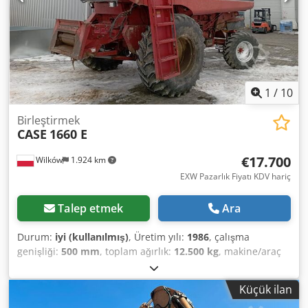
ve üretime hazır. Codozdazbopfx Abrjha Teknik özellikler:
Maksimum format: 420 x 520 x 100 mm Ağırlık: 220 kg Güç:
230 V + basınçlı hava. Fiyat, iki makineden oluşan set
içindir.
1
/
10
Birleştirmek
CASE
1660 E
€17.700
Wilków
1.924 km
EXW Pazarlık Fiyatı KDV hariç
Talep etmek
Ara
Durum:
iyi (kullanılmış)
, Üretim yılı:
1986
, çalışma
genişliği:
500 mm
, toplam ağırlık:
12.500 kg
, makine/araç
numarası:
017128
, CASE IH 1660 eksenel akış Codpfovr
Dxpox Abrsha Marka: Case IH Modeli: 1660 Yıl: 1987
Küçük ilan
Çalışma saatleri: 3.300 saat Bölüm genişliği: 5,00 m Çeşitli