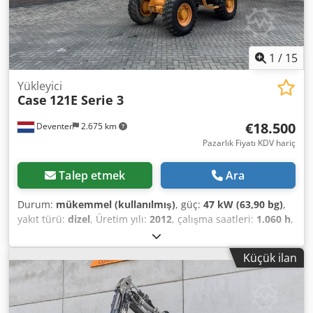
1
/
15
Yükleyici
Case
121E Serie 3
€18.500
Deventer
2.675 km
Pazarlık Fiyatı KDV hariç
Talep etmek
Ara
Durum:
mükemmel (kullanılmış)
, güç:
47 kW (63,90 bg)
,
yakıt türü:
dizel
, Üretim yılı:
2012
, çalışma saatleri:
1.060 h
,
= Ek Seçenekler ve Aksesuarlar = - 2 Pedallı Kontrol - Kapalı
Kabin = Notlar = CASE 121E Serisi 3 – Üretim Yılı 2012 –
Küçük ilan
1.060 Çalışma Saati CASE 121E Serisi 3 paletli yükleyici,
üretim yılı 2012. Makine iyi durumdadır ve sadece 1.060
çalışma saatine sahiptir. Chsdezrd Uajpfx Abrea Makine
hem teknik hem de görsel olarak iyi durumdadır. Çok