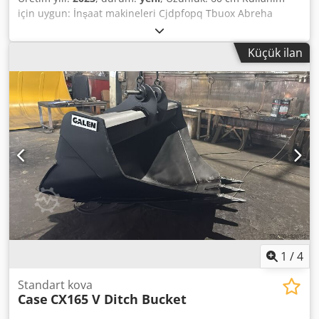
için uygun: İnşaat makineleri Cjdpfopq Tbuox Abreha
Yükleme alanı kapasitesi: 500 l Garanti: 6 ay
Küçük ilan
1
/
4
Standart kova
Case
CX165 V Ditch Bucket