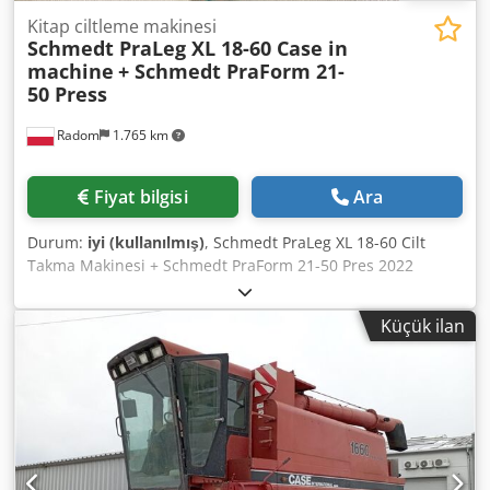
Kitap ciltleme makinesi
Schmedt PraLeg XL 18-60 Case in
machine
+ Schmedt PraForm 21-
50 Press
Radom
1.765 km
Fiyat bilgisi
Ara
Durum:
iyi (kullanılmış)
, Schmedt PraLeg XL 18-60 Cilt
Takma Makinesi + Schmedt PraForm 21-50 Pres 2022
üretimi. Schmedt PraLeg XL 18-60 Kitap Blok Takma
Makinesi Makine iyi durumda, kullanıma hazır. Makine,
Küçük ilan
kitap bloğunu hazırlanmış sert kapağa takar. İki yapıştırıcı
ünitesi, düzgün yapışkan kalınlığı ayarı. Format: Blok
yüksekliği: 80 – 450 mm Blok genişliği: 110 – 450 mm Blok
kalınlığı: 2 – 80 mm Üretim hızı: yaklaşık 200 – 300
adet/saat Güç: 230V Ağırlık: 300 kg Almanya üretimi.
Schmedt PraForm 21-50 Kitap Presi Oyuk açma üniteli kitap
presi. Schmedt, Almanya üretimi. Makine çok iyi durumda