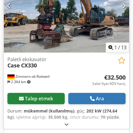
ömür - 3 kova dahil: 1300 mm, 450 mm ve 2000 mm
hendek temizleme kovası - Opsiyonel olarak 2021 TOPCON
3D-SİSTEM ile
1
/
13
Paletli ekskavatör
Case
CX330
€32.500
Zimmern ob Rottweil
2.364 km
Sabit fiyat KDV hariç
Talep etmek
Ara
Durum:
mükemmel (kullanılmış)
, güç:
202 kW (274,64
bg)
, işletme ağırlığı:
35.500 kg
, zincir durumu:
70 yüzde
,
Üretim yılı:
2006
, çalışma saatleri:
9.139 h
, Donanım:
klima
, CASE CX330 İmal Yılı: 2006 Çalışma Saati: 9.139 saat