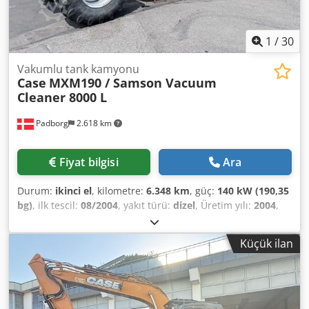
1
/
30
Vakumlu tank kamyonu
Case
MXM190 / Samson Vacuum
Cleaner 8000 L
Padborg
2.618 km
Fiyat bilgisi
Ara
Durum:
ikinci el
, kilometre:
6.348 km
, güç:
140 kW (190,35
bg)
, ilk tescil:
08/2004
, yakıt türü:
dizel
, Üretim yılı:
2004
,
Üretici: Case Model: MXM190 / Samson Vakum Tanker 8000
L Yıl: 2004 Durum: İyi Seri No: ACM231045 Ref. no: 8084
Küçük ilan
Chsdpfx Absynq Dbsrsa Kayıt tarihi: BG: 190 Çalışma saati:
6348 Şanzıman: Tam powershift 19+6 Dizel depo: 1 Depo
litre: 400 L Radyo: ? Havalı koltuk: ? Disk fren: Yağlı frenler
Lastik Ölçüsü: 600/65R25 + 650/75R38 - 520/70R34 Diş
derinliği: %60 %90 - %40 Alet kutusu: ? Hidrolik sistem: ?