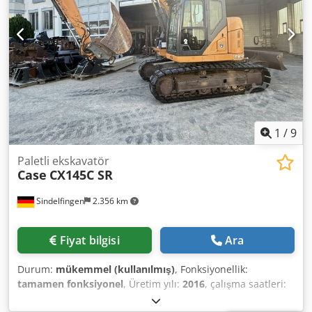
Tank üreticisi: Samson Tank kapasitesi: 8000 L Yüksek
basınçlı pompa: 2 x HPP Yüksek basınç kapasitesi: 122 l/dk
- 130 bar Vakum pompası: Samson Uzaktan kumanda: ?
1
/
9
Paletli ekskavatör
Case
CX145C SR
Sindelfingen
2.356 km
Fiyat bilgisi
Ara
Durum:
mükemmel (kullanılmış)
, Fonksiyonellik:
tamamen fonksiyonel
, Üretim yılı:
2016
, çalışma saatleri:
11.500 h
, * 11.500 saat * Çalışma ağırlığı 15.700 kg * Motor