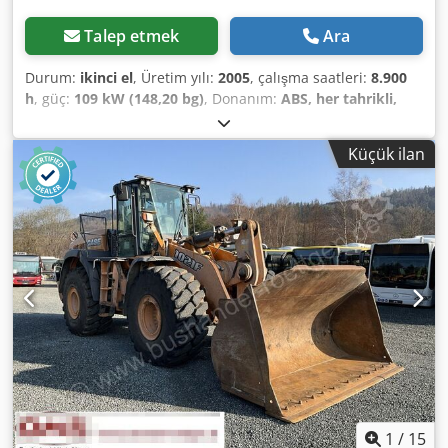
Talep etmek
Ara
Durum:
ikinci el
, Üretim yılı:
2005
, çalışma saatleri:
8.900
h
, güç:
109 kW (148,20 bg)
, Donanım:
ABS, her tahrikli,
kabin, klima
, Ölü ağırlık: 5.868 kg Uzunluk: 4.692 mm
Genişlik: 2.507 mm Yükseklik: 2.997 mm Dingil mesafesi:
Küçük ilan
2.723 mm Anma gücü: 105,9 kW, 144 hp Anma hızı: 2.200
rpm Silindir sayısı: 6 Deplasman: 7.480 cm³ Tork artışı: 51.3
Dört tekerlekten çekiş Chjdpfx Abjwlmt Ieroa
1
/
15