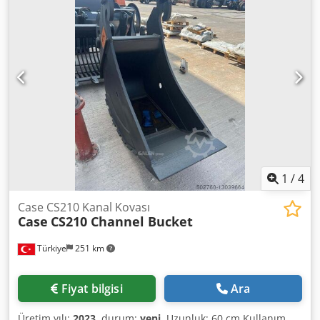
1
/
4
Case CS210 Kanal Kovası
Case
CS210 Channel Bucket
Türkiye
251 km
Fiyat bilgisi
Ara
Üretim yılı:
2023
, durum:
yeni
, Uzunluk: 60 cm Kullanım