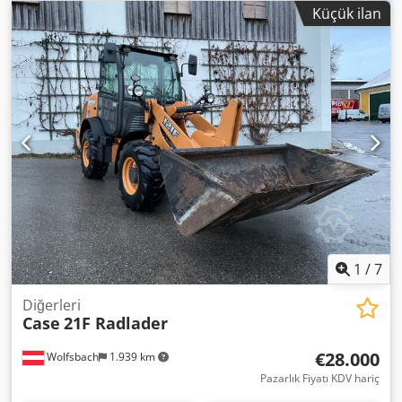
gücü 77 kW * Yol tipi palet (roadliner) * Hidrolik hızlı
Küçük ilan
bağlantı aparatı Chsdpfx Absy Rm H Esroa * Klima sistemi
1
/
7
Diğerleri
Case
21F Radlader
€28.000
Wolfsbach
1.939 km
Pazarlık Fiyatı KDV hariç