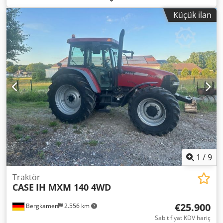
Ajrja
Küçük ilan
1
/
9
Traktör
CASE
IH MXM 140 4WD
€25.900
Bergkamen
2.556 km
Sabit fiyat KDV hariç