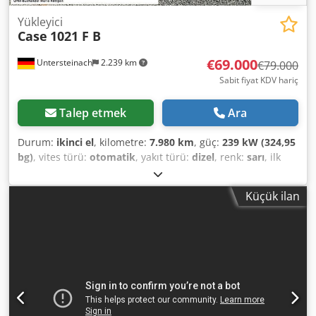
Yükleyici
Case
1021 F B
€69.000
Untersteinach
2.239 km
€79.000
Sabit fiyat KDV hariç
Talep etmek
Ara
Durum:
ikinci el
, kilometre:
7.980 km
, güç:
239 kW (324,95
bg)
, vites türü:
otomatik
, yakıt türü:
dizel
, renk:
sarı
, ilk
tescil:
01/2013
, Üretim yılı:
2013
, Donanım:
klima
, =
Additional Options and Equipment = - Air conditioning -
Küçük ilan
Radio - Power steering - Sun visor = Remarks = +++Weight:
24,000 kg +++ Max speed: km/h+++ +++4x4+++ +++Tyres
26.5xR25 90%+++ +++Work lights+++ +++Vibration
damper+++ +++Front axle differential lock+++ +++Bucket
3.6 m³+++ +++Onboard weighing system+++ - General: - -
Engine: Case - Transmission: Automatic - Total seats: 1 - -
Safety: - - Rear-view camera - - Cabin: - - Air conditioning -
Jet ventilation - - Exterior: - - Power steering - Sun visor -