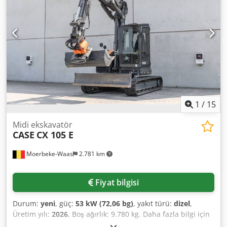
çeşitli kullanım alanları için uygundur ve hemen kullanıma
hazırdır. Özellikler: * Üretim Yılı: 2012 * Sadece 1.060
çalışma saati * İyi teknik ve görsel durum * Hemen
kullanıma hazır Daha fazla bilgi için veya bir inceleme
randevusu ayarlamak için lütfen bizimle iletişime geçin. =
Ek Bilgiler = Üretim Yılı: 2012 Boş Ağırlık: 5.800 kg Yük
Kapasitesi: 1.540 kg Toplam Ağırlık: 7.340 kg Teknik Durum:
Çok iyi Görsel Durum: Çok iyi Seri Numarası:
FNH121ESNCHP00140 Daha fazla bilgi için Gerrit
Haverhoek ile iletişime geçin.
1
/
15
Midi ekskavatör
CASE
CX 105 E
Moerbeke-Waas
2.781 km
Fiyat bilgisi
Durum:
yeni
, güç:
53 kW (72,06 bg)
, yakıt türü:
dizel
,
Üretim yılı:
2026
, Boş ağırlık: 9.780 kg. Daha fazla bilgi için
lütfen KEY-TEC Satış ile iletişime geçin. Chsdpfx Abjzrrw