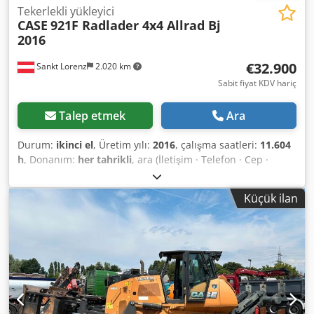
Tekerlekli yükleyici
CASE
921F Radlader 4x4 Allrad Bj
2016
€32.900
Sankt Lorenz
2.020 km
Sabit fiyat KDV hariç
Talep etmek
Ara
Durum:
ikinci el
, Üretim yılı:
2016
, çalışma saatleri:
11.604
h
, Donanım:
her tahrikli
, ara (İletişim · Telefon · Cep ·
WhatsApp) * Case 921F yükleyici 4x4 dört çeker * Isıtma /
Klima * Model yılı: 2016 * Şasi No: FNH921F1NGHE12139 *
Küçük ilan
Kw: 190 Cjdpfskq Amfsx Abroha * Boş ağırlık: 19.680 kg *
Toplam ağırlık: 21.600 kg * Saat: 11.604 * 3 adet mevcut *
Fiyat bilgi üzerine * Tüm bilgiler taahhütsüzdür