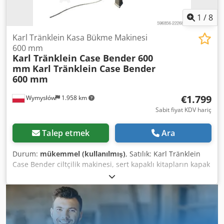
1
/
8
Karl Tränklein Kasa Bükme Makinesi
600 mm
Karl Tränklein Case Bender 600
mm
Karl Tränklein Case Bender
600 mm
€1.799
Wymysłów
1.958 km
Sabit fiyat KDV hariç
Talep etmek
Ara
Durum:
mükemmel (kullanılmış)
, Satılık: Karl Tränklein
Case Bender ciltçilik makinesi, sert kapaklı kitapların kapak
sırtlarının şekillendirilmesi ve bükülmesi için
tasarlanmıştır. Cihaz, kapaklara uygun bir yarıçap vererek
kitap bloğuna mükemmel uyum sağlar. Makine, farklı
kalınlıktaki kapaklara uyum sağlayabilen ayarlanabilir
makaralarla donatılmıştır. Sağlam, dökme demir