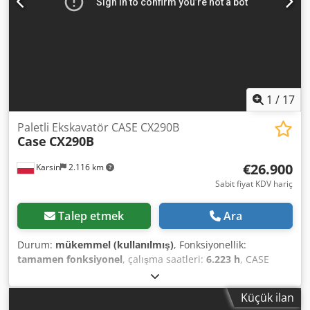
1
/
17
Paletli Ekskavatör CASE CX290B
Case
CX290B
€26.900
Karsin
2.116 km
Sabit fiyat KDV hariç
Talep etmek
Ara
Durum:
mükemmel (kullanılmış)
, Fonksiyonellik:
tamamen fonksiyonel
, çalışma saatleri:
6.223 h
, CASE
CX290B Crawler Excavator Kawasaki Hydraulics Isuzu
Engine Technical Specifications: Csdsygy Awspfx Abrsha -
Küçük ilan
Engine: Isuzu AH-6HK1X (6-cylinder, turbocharged,