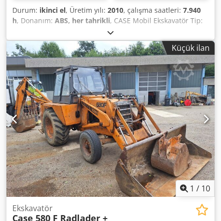
Durum:
ikinci el
, Üretim yılı:
2010
, çalışma saatleri:
7.940
h
, Donanım:
ABS, her tahrikli
, CASE Mobil Ekskavatör Tip:
WX165 (Hidrolik Ekskavatör) Tip onay numarası: N211
Motor üreticisi: Case Motor gücü: 105 kW Çalışma saati:
Küçük ilan
7940 saat İzin verilen toplam ağırlık: 18000 kg Taşıma
uzunluğu: 8,19 m Taşıma genişliği: 1,91 m Taşıma
yüksekliği: 2,89 m Renk: Sarı Cedpfjzripcjx Abroha - Joystick
kontrolü - Düzleştirici bıçak - Kamera Finansman/kiralama
konusunda da iş ortaklarımızla birlikte size destek
olmaktan memnuniyet duyarız. Tüm bilgiler bağlayıcı
değildir. Hatalar ve aracı elden geçirme hakları saklıdır.
1
/
10
Ekskavatör
Case 580 F Radlader +