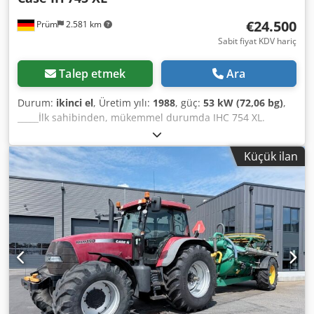
terms and conditions (see: ... / GTC).
€24.500
Prüm
2.581 km
Sabit fiyat KDV hariç
Talep etmek
Ara
Durum:
ikinci el
, Üretim yılı:
1988
, güç:
53 kW (72,06 bg)
,
_____İlk sahibinden, mükemmel durumda IHC 754 XL.
Çalışma saati: yaklaşık 8.600 Cjdpfszdmutsx Abrjha Yapım
yılı: 1988 Ön güç kaldırma mekanizması Ön PTO (güç
Küçük ilan
aktarma organı) 30 km/saat hızında vites kutusu Fiyat:
24.500,00 Euro (KDV hariç) Depolama yeri: belirtilmemiş