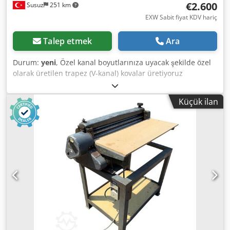
€2.600
Susuz
251 km
EXW Sabit fiyat KDV hariç
Talep etmek
Ara
Durum:
yeni
, Özel kanal boyutlarınıza uyacak şekilde özel
olarak üretilen trapez (V-kanal) kovalar üretiyoruz
Chedpown E A Hjfx Abroa
Küçük ilan