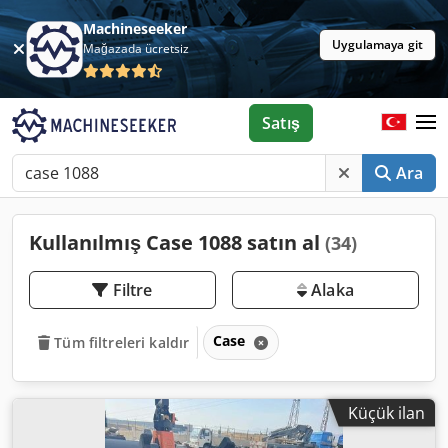
Machineseeker
Uygulamaya git
Mağazada ücretsiz
Satış
Ara
Kullanılmış Case 1088 satın al
(34)
Filtre
Alaka
Case
Tüm filtreleri kaldır
Küçük ilan