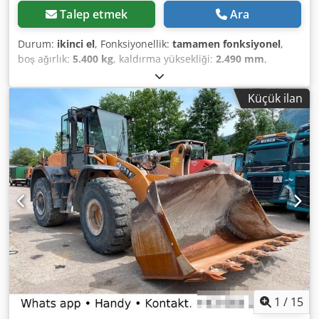
Talep etmek
Ara
Durum:
ikinci el
, Fonksiyonellik:
tamamen fonksiyonel
,
boş ağırlık:
5.400 kg
, kaldırma yüksekliği:
2.490 mm
,
Üretim yılı:
2014
, çalışma saatleri:
2.081 h
, toplam uzunluk:
5.550 mm
, inşaat yüksekliği:
2.500 mm
, çekiş tipi:
Diesel
Küçük ilan
Motor
, inşaat genişliği:
1.950 mm
, Diğer Hız Sınıfı: 25
Cedowlxgaepfx Abroha Teknik Durum: normal Akü
Durumu: normal
1
/
15