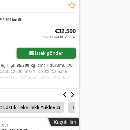
M ile
2.364 km
€32.500
Sabit fiyat KDV hariç
İstek gönder
 ağırlığı:
35.500 kg
, zincir durumu:
70
 CASE CX330 İmal Yılı: 2006 Çalışma
oa Merkezi Yağlama Sistemi Standart
ğiştirici OQ80 1 adet Kepçe – 800 mm
r Paletler yaklaşık %70 oranında
otor CE sertifikası Taşıma Boyutları:
 Lastik Tekerlekli Yükleyici
Tricera Lastik Tekerlekli Y
Küçük ilan
nesi