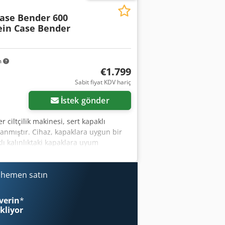
Case Bender 600
ein Case Bender
m
€1.799
Sabit fiyat KDV hariç
İstek gönder
r ciltçilik makinesi, sert kapaklı
rlanmıştır. Cihaz, kapaklara uygun bir
ı kalınlıktaki kapaklara uyum
me demir konstrüksiyon yüksek
n Tip: Case Bender / sırt şekillendirme
yarı Sağlam dökme demir gövde Elektrik
i hemen satın
iwnbspfx An Isha sert kapaklı kitap
og ve kapak üretimi.
verin
*
ekliyor