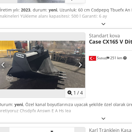
Üretim yılı:
2023
, durum:
yeni
, Uzunluk: 60 cm Codpepq Tbuefx An I
makineleri Yükleme alanı kapasitesi: 500 l Garanti: 6 ay
Standart kova
Case
CX165 V Di
Susuz
251 km
1
/
4
Durum:
yeni
, Özel kanal boyutlarınıza uyacak şekilde özel olarak üre
üretiyoruz Chsdpfx Answn E A Hs Iea
Karl Tränklein Kas