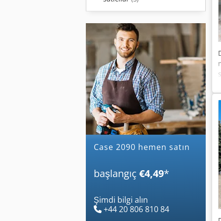
case 2090 hemen satın
başlangıç
€4,49
*
Şimdi bilgi alın
+44 20 806 810 84