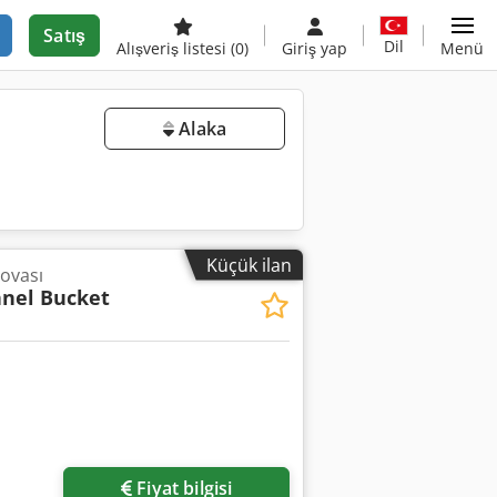
Satış
Dil
Alışveriş listesi
(0)
Giriş yap
Menü
Alaka
Küçük ilan
ovası
nel Bucket
Fiyat bilgisi