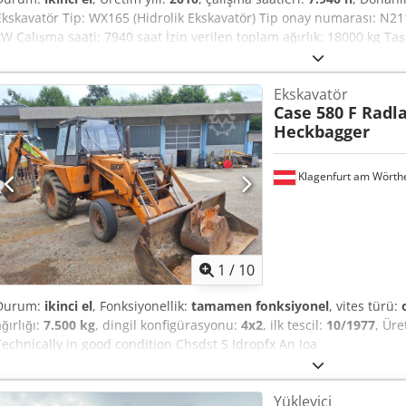
Ekskavatör Tip: WX165 (Hidrolik Ekskavatör) Tip onay numarası: N21
kW Çalışma saati: 7940 saat İzin verilen toplam ağırlık: 18000 kg T
1,91 m Taşıma yüksekliği: 2,89 m Renk: Sarı - Joystick kontrolü - Düz
Finansman/kiralama konusunda da iş ortaklarımızla birlikte size d
Ekskavatör
Chedpfxszripce An Isa Tüm bilgiler bağlayıcı değildir. Hatalar ve ara
Case 580 F Radl
Heckbagger
Klagenfurt am Wörth
1
/
10
Durum:
ikinci el
, Fonksiyonellik:
tamamen fonksiyonel
, vites türü:
ğırlığı:
7.500 kg
, dingil konfigürasyonu:
4x2
, ilk tescil:
10/1977
, Üre
Technically in good condition Chsdst S Idropfx An Ioa
Yükleyici