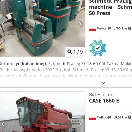
Schmedt PraLeg 
machine
+ Schm
50 Press
Radom
1.765 km
1
/
9
Durum:
iyi (kullanılmış)
, Schmedt PraLeg XL 18-60 Cilt Takma Maki
Chsdszdazbspfx An Ioa 2022 üretimi. Schmedt PraLeg XL 18-60 Kita
durumda, kullanıma hazır. Makine, kitap bloğunu hazırlanmış sert kap
düzgün yapışkan kalınlığı ayarı. Format: Blok yüksekliği: 80 – 450 m
kalınlığı: 2 – 80 mm Üretim hızı: yaklaşık 200 – 300 adet/saat Güç: 2
Birleştirmek
Schmedt PraForm 21-50 Kitap Presi Oyuk açma üniteli kitap presi. 
CASE
1660 E
iyi durumda ve üretime hazır. Teknik özellikler: Maksimum format: 
230 V + basınçlı hava. Fiyat, iki makineden oluşan set içindir.
Wilków
1.924 km