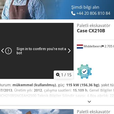
Şimdi bilgi alın
+44 20 806 810 84
Paletli ekskavatör
Case
CX210B
Middelbeers
2.705
1
/
15
Durum:
mükemmel (kullanılmış)
, güç:
115 kW (156,36 bg)
, yakıt t
07/2013
, Üretim yılı:
2012
, çalışma saatleri:
15.109 h
, Genel Bilgiler
DCH210R5NCEAH2500 Teknik Bilgiler Silindir sayısı: 4 Boş ağırlık: 22
300 cm CE Sertifikası: evet Durum Teknik durumu: çok iyi Görsel duru
Talep üzerine Garanti Garanti: İlk elden, eksiksiz servis geçmişi, he
Paletli ekskavatör
aksamında %80 oranında ömür - 3 kova dahil: 1300 mm, 450 mm v