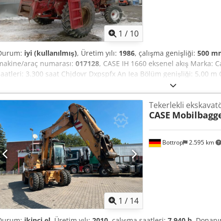
1
/
10
Durum:
iyi (kullanılmış)
, Üretim yılı:
1986
, çalışma genişliği:
500 m
makine/araç numarası:
017128
, CASE IH 1660 eksenel akış Marka: C
saatleri: 3.300 saat Chjdovr Dxpspfx An Iea Bölüm genişliği: 5,00 m Ç
saman serpme makinesi
Tekerlekli ekskavat
CASE
Mobilbagg
Bottrop
2.595 km
1
/
14
Durum:
ikinci el
, Üretim yılı:
2010
, çalışma saatleri:
7.940 h
, Donan