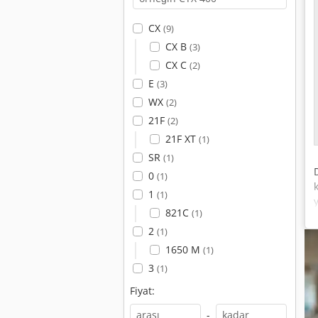
CX
(9)
CX B
(3)
CX C
(2)
E
(3)
WX
(2)
21F
(2)
21F XT
(1)
SR
(1)
0
(1)
1
(1)
821C
(1)
2
(1)
1650 M
(1)
3
(1)
Fiyat:
-