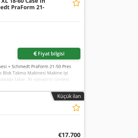
XL 18-60 Case in
edt PraForm 21-
Fiyat bilgisi
nesi + Schmedt PraForm 21-50 Pres
p Blok Takma Makinesi Makine iyi
ağa takar. İki yapıştırıcı ünitesi,
m Blok genişliği: 110 – 450 mm Blok
30V Ağırlık: 300 kg Almanya üretimi.
Küçük ilan
Schmedt, Almanya üretimi. Makine çok
420 x 520 x 100 mm Ağırlık: 220 kg Güç:
€17.700