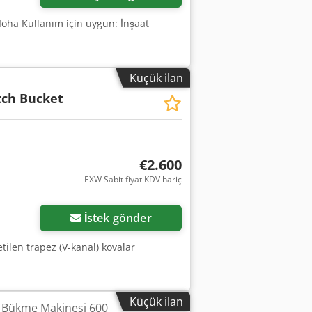
oha Kullanım için uygun: İnşaat
Küçük ilan
tch Bucket
€2.600
EXW Sabit fiyat KDV hariç
İstek gönder
tilen trapez (V-kanal) kovalar
Küçük ilan
a Bükme Makinesi 600