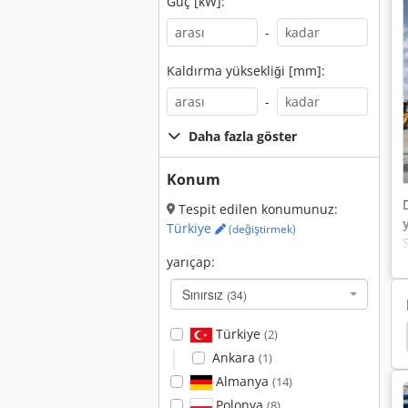
Güç [kW]:
-
Kaldırma yüksekliği [mm]:
-
Daha fazla göster
Konum
Tespit edilen konumunuz:
Türkiye
(değiştirmek)
yarıçap:
Sınırsız
(34)
Türkiye
(2)
Jcb Paletli Ekskavatör
Hyundai Paletli Ekskavatör
Ankara
(1)
Almanya
(14)
Polonya
(8)