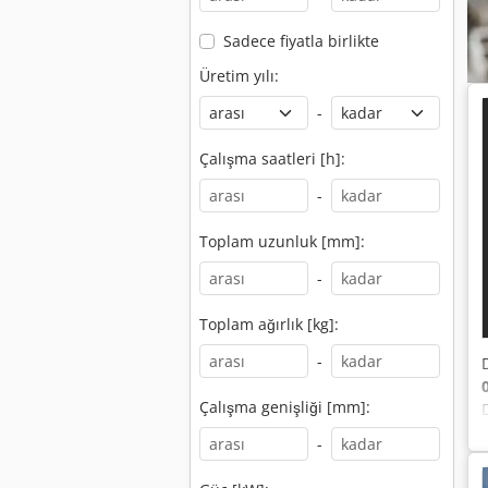
Sadece fiyatla birlikte
Üretim yılı:
-
Çalışma saatleri [h]:
-
Toplam uzunluk [mm]:
-
Toplam ağırlık [kg]:
-
Çalışma genişliği [mm]:
-