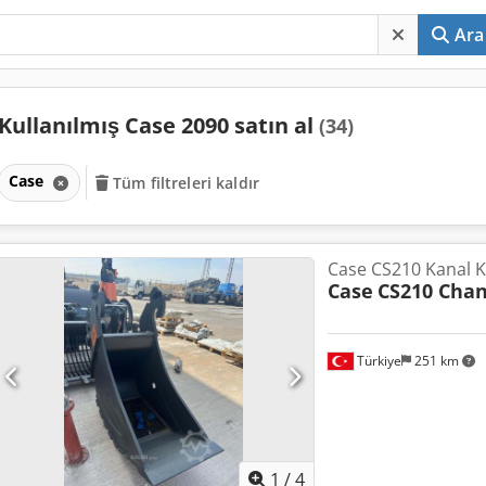
Ara
Kullanılmış Case 2090 satın al
(34)
Case
Tüm filtreleri kaldır
Case CS210 Kanal K
Case
CS210 Chan
Türkiye
251 km
1
/
4