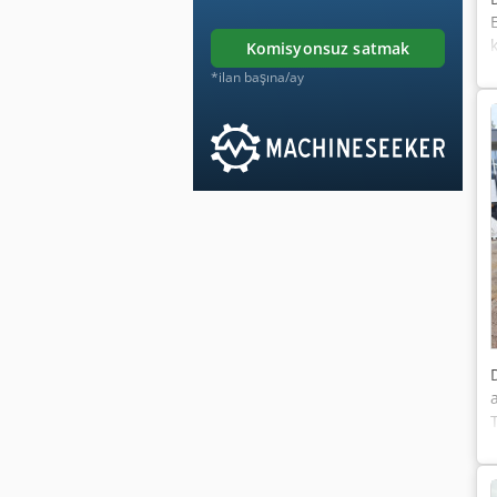
komisyonsuz satmak
*ilan başına/ay
a