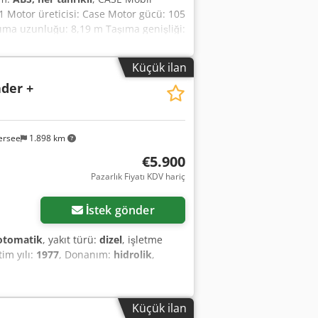
1 Motor üreticisi: Case Motor gücü: 105
aşıma uzunluğu: 8,19 m Taşıma genişliği:
leştirici bıçak - Kamera
estek olmaktan memnuniyet duyarız.
Küçük ilan
cı elden geçirme hakları saklıdır.
ader +
ersee
1.898 km
€5.900
Pazarlık Fiyatı KDV hariç
İstek gönder
otomatik
, yakıt türü:
dizel
, işletme
tim yılı:
1977
, Donanım:
hidrolik
,
Küçük ilan