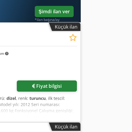
Şimdi ilan ver
*ilan başına/ay
Küçük ilan
 km
Fiyat bilgisi
ürü:
dizel
, renk:
turuncu
, ilk tescil:
 Model yılı: 2012 Seri numarası:
.600 kg Fonksiyonel Çalışma genişliği:
mu: çok iyi Finansal Bilgiler Fiyat:
men kullanıma hazır! - Paletli yürüyüş
Küçük ilan
e 2000 mm hendek temizleme kovası