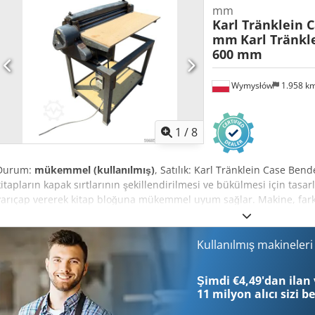
mm
Karl Tränklein 
mm
Karl Tränkl
600 mm
Wymysłów
1.958 k
1
/
8
Durum:
mükemmel (kullanılmış)
, Satılık: Karl Tränklein Case Bende
kitapların kapak sırtlarının şekillendirilmesi ve bükülmesi için tasa
yarıçap vererek kitap bloğuna mükemmel uyum sağlar. Makine, farkl
sağlayabilen ayarlanabilir makaralarla donatılmıştır. Sağlam, dök
hassasiyet ve uzun ömür sunar. Teknik veriler: Üretici: Karl Tränklei
makinesi Çalışma genişliği: yaklaşık 600 mm Makaralar için baskı a
Kullanılmış makineler
tahrikli Çalışma masası Durum: kullanılmış Uygulama alanları: Csdjz
üretimi, ciltçilik atölyeleri, matbaalar, basım tesisleri, albüm, katal
Şimdi €4,49'dan ilan 
11 milyon alıcı
sizi b