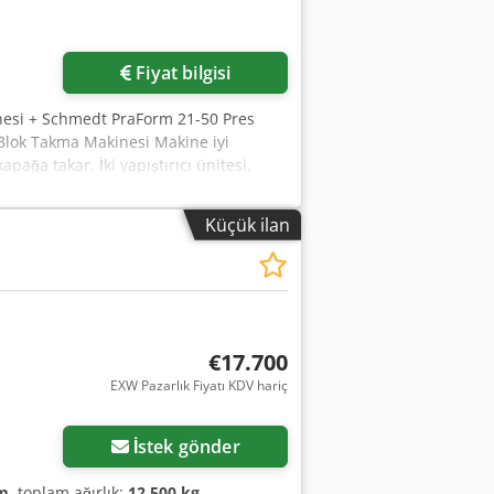
Fiyat bilgisi
nesi + Schmedt PraForm 21-50 Pres
Blok Takma Makinesi Makine iyi
ağa takar. İki yapıştırıcı ünitesi,
m Blok genişliği: 110 – 450 mm Blok
30V Ağırlık: 300 kg Almanya üretimi.
Küçük ilan
Schmedt, Almanya üretimi. Makine çok
420 x 520 x 100 mm Ağırlık: 220 kg Güç:
€17.700
EXW Pazarlık Fiyatı KDV hariç
İstek gönder
m
, toplam ağırlık:
12.500 kg
,