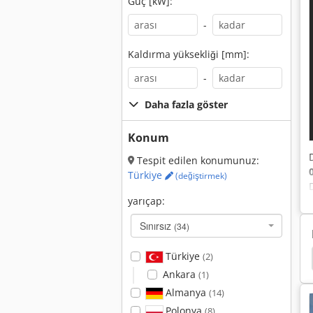
Güç [kW]:
-
Kaldırma yüksekliği [mm]:
-
Daha fazla göster
Konum
Tespit edilen konumunuz:
Türkiye
(değiştirmek)
yarıçap:
Sınırsız
(34)
Türkiye
(2)
Jcb Paletli Ekskavatör
Hyundai Paletli Ekskavatör
Ankara
(1)
Almanya
(14)
Polonya
(8)