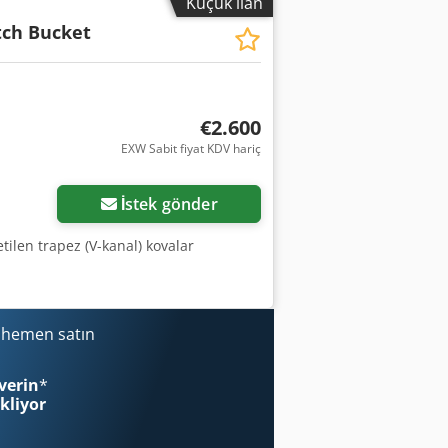
Küçük ilan
tch Bucket
€2.600
EXW Sabit fiyat KDV hariç
İstek gönder
tilen trapez (V-kanal) kovalar
i hemen satın
verin
*
ekliyor