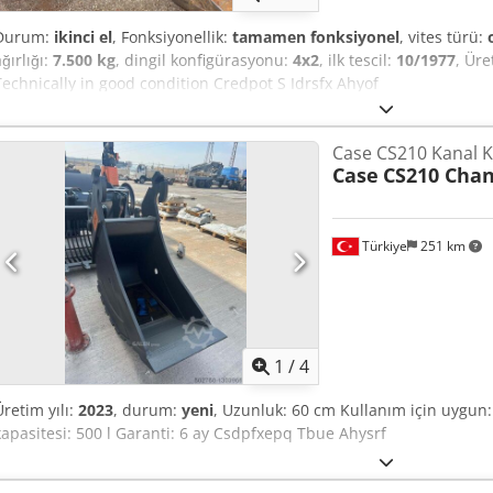
Durum:
ikinci el
, Fonksiyonellik:
tamamen fonksiyonel
, vites türü:
ğırlığı:
7.500 kg
, dingil konfigürasyonu:
4x2
, ilk tescil:
10/1977
, Üre
Technically in good condition Credpot S Idrsfx Ahyof
Case CS210 Kanal K
Case
CS210 Chan
Türkiye
251 km
1
/
4
Üretim yılı:
2023
, durum:
yeni
, Uzunluk: 60 cm Kullanım için uygun:
kapasitesi: 500 l Garanti: 6 ay Csdpfxepq Tbue Ahysrf