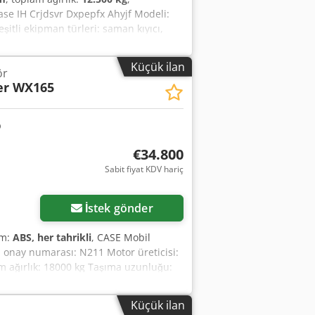
ase IH Crjdsvr Dxpepfx Ahyjf Modeli:
şitli ekipman türleri: saman kıyıcı,
Küçük ilan
ör
er WX165
€34.800
Sabit fiyat KDV hariç
İstek gönder
ım:
ABS, her tahrikli
, CASE Mobil
p onay numarası: N211 Motor üreticisi:
am ağırlık: 18000 kg Taşıma uzunluğu:
 Joystick kontrolü - Düzleştirici bıçak -
e size destek olmaktan memnuniyet
Küçük ilan
me hakları saklıdır.