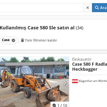
Ara
Kullanılmış Case 580 Sle satın al
(34)
Case
Tüm filtreleri kaldır
Ekskavatör
Case 580 F Radl
Heckbagger
Klagenfurt am Wörth
1
/
10