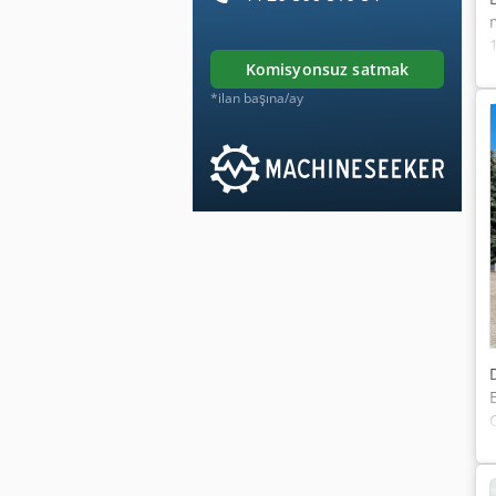
komisyonsuz satmak
*ilan başına/ay