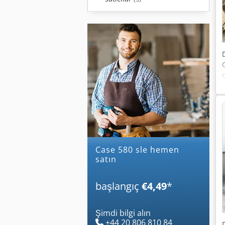
case 580 sle hemen
satın
başlangıç
€4,49
*
Şimdi bilgi alın
+44 20 806 810 84