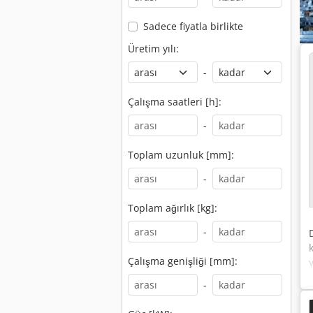
Sadece fiyatla birlikte
Üretim yılı:
-
Çalışma saatleri [h]:
-
Toplam uzunluk [mm]:
-
Toplam ağırlık [kg]:
-
Çalışma genişliği [mm]:
-