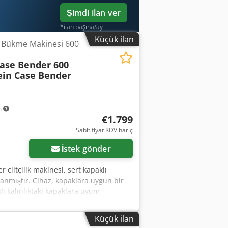
Şimdi ilan ver
*ilan başına/ay
Küçük ilan
a Bükme Makinesi 600
Case Bender 600
ein Case Bender
m
€1.799
Sabit fiyat KDV hariç
İstek gönder
r ciltçilik makinesi, sert kapaklı
rlanmıştır. Cihaz, kapaklara uygun bir
ı kalınlıktaki kapaklara uyum
me demir konstrüksiyon yüksek
n Tip: Case Bender / sırt şekillendirme
Küçük ilan
yarı Sağlam dökme demir gövde Elektrik