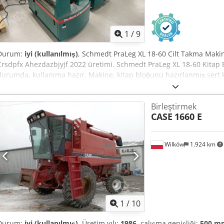
1
/
9
Durum:
iyi (kullanılmış)
, Schmedt PraLeg XL 18-60 Cilt Takma Maki
Crsdpfx Ahezdazbjyjf 2022 üretimi. Schmedt PraLeg XL 18-60 Kitap 
durumda, kullanıma hazır. Makine, kitap bloğunu hazırlanmış sert kap
düzgün yapışkan kalınlığı ayarı. Format: Blok yüksekliği: 80 – 450 m
kalınlığı: 2 – 80 mm Üretim hızı: yaklaşık 200 – 300 adet/saat Güç: 2
Birleştirmek
Schmedt PraForm 21-50 Kitap Presi Oyuk açma üniteli kitap presi. 
CASE
1660 E
iyi durumda ve üretime hazır. Teknik özellikler: Maksimum format: 
230 V + basınçlı hava. Fiyat, iki makineden oluşan set içindir.
Wilków
1.924 km
1
/
10
Durum:
iyi (kullanılmış)
, Üretim yılı:
1986
, çalışma genişliği:
500 m