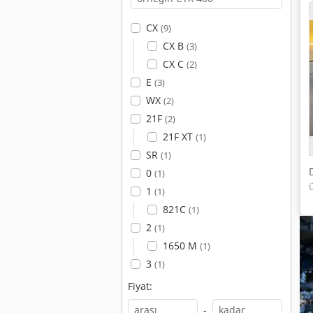
CX
(9)
CX B
(3)
CX C
(2)
E
(3)
WX
(2)
21F
(2)
21F XT
(1)
SR
(1)
0
(1)
1
(1)
821C
(1)
2
(1)
1650 M
(1)
3
(1)
Fiyat:
-