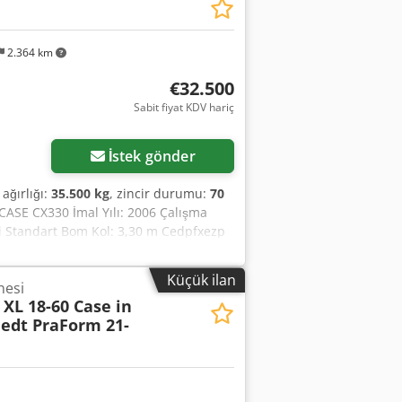
2.364 km
€32.500
Sabit fiyat KDV hariç
İstek gönder
 ağırlığı:
35.500 kg
, zincir durumu:
70
 CASE CX330 İmal Yılı: 2006 Çalışma
i Standart Bom Kol: 3,30 m Cedpfxezp
tirici OQ80 1 adet Kepçe – 800 mm
r Paletler yaklaşık %70 oranında
Küçük ilan
nesi
otor CE sertifikası Taşıma Boyutları:
XL 18-60 Case in
edt PraForm 21-