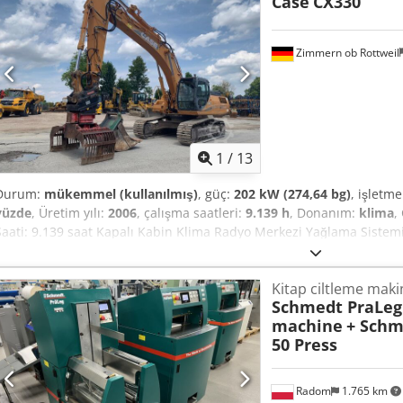
Case
CX330
Zimmern ob Rottweil
1
/
13
Durum:
mükemmel (kullanılmış)
, güç:
202 kW (274,64 bg)
, işletme
yüzde
, Üretim yılı:
2006
, çalışma saatleri:
9.139 h
, Donanım:
klima
,
Saati: 9.139 saat Kapalı Kabin Klima Radyo Merkezi Yağlama Sistem
Rm Rj Ahyerf Tam Boru Hattı (Çekiç, Kepçe, Makas için) Hızlı Değiş
genişliğinde 1 adet Kepçe – çalışıyor, ancak onarıma ihtiyaç duyuyo
Kitap ciltleme maki
sağlam Zemin plakaları 600 mm genişliğinde 202 kW gücünde Isuzu m
Schmedt PraLeg 
10,8 x 3 x 3,40 m Çalışma Ağırlığı: 35,5 ton.
machine
+ Schm
50 Press
Radom
1.765 km