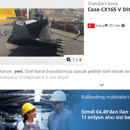
Standart kova
Case
CX165 V Di
Susuz
251 km
1
/
4
Durum:
yeni
, Özel kanal boyutlarınıza uyacak şekilde özel olarak üre
üretiyoruz Crodpfewn E A Hsx Ahyof
Kullanılmış makineler
Şimdi €4,49'dan ilan 
11 milyon alıcı
sizi b