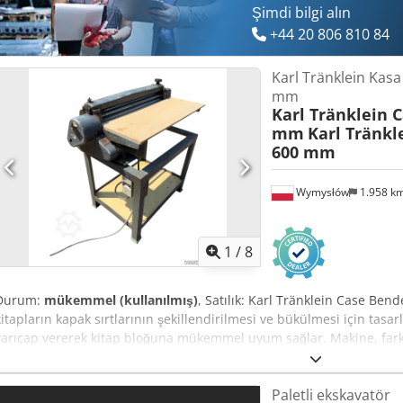
Şimdi bilgi alın
+44 20 806 810 84
Karl Tränklein Kas
mm
Karl Tränklein 
mm
Karl Tränkl
600 mm
Wymysłów
1.958 k
1
/
8
Durum:
mükemmel (kullanılmış)
, Satılık: Karl Tränklein Case Bende
kitapların kapak sırtlarının şekillendirilmesi ve bükülmesi için tasa
yarıçap vererek kitap bloğuna mükemmel uyum sağlar. Makine, farkl
sağlayabilen ayarlanabilir makaralarla donatılmıştır. Sağlam, dök
hassasiyet ve uzun ömür sunar. Teknik veriler: Üretici: Karl Tränklei
Paletli ekskavatör
makinesi Çalışma genişliği: yaklaşık 600 mm Makaralar için baskı a