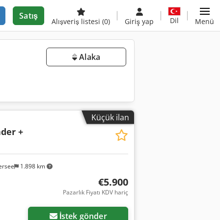
Satış
Dil
Alışveriş listesi
(0)
Giriş yap
Menü
Alaka
Küçük ilan
ader +
ersee
1.898 km
€5.900
Pazarlık Fiyatı KDV hariç
İstek gönder