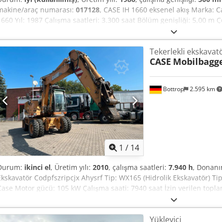
makine/araç numarası:
017128
, CASE IH 1660 eksenel akış Marka: C
1660 Yıl: 1987 Çalışma saatleri: 3.300 saat Bölüm genişliği: 5,00 m Çe
saman serpme makinesi
Tekerlekli ekskavat
CASE
Mobilbagg
Bottrop
2.595 km
1
/
14
Durum:
ikinci el
, Üretim yılı:
2010
, çalışma saatleri:
7.940 h
, Donan
Ekskavatör Codpfszripcjx Ahysrf Tip: WX165 (Hidrolik Ekskavatör) Ti
Case Motor gücü: 105 kW Çalışma saati: 7940 saat İzin verilen topl
8,19 m Taşıma genişliği: 1,91 m Taşıma yüksekliği: 2,89 m Renk: Sarı -
Kamera Finansman/kiralama konusunda da iş ortaklarımızla birlikt
Yükleyici
duyarız. Tüm bilgiler bağlayıcı değildir. Hatalar ve aracı elden geçir