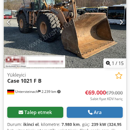
1
/
15
Yükleyici
Case
1021 F B
€69.000
Untersteinach
2.239 km
€79.000
Sabit fiyat KDV hariç
Talep etmek
Ara
Durum:
ikinci el
, kilometre:
7.980 km
, güç:
239 kW (324,95