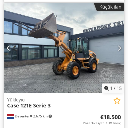
Motor üreticisi: Case Motor gücü: 105 kW Çalışma saati:
Küçük ilan
7940 saat İzin verilen toplam ağırlık: 18000 kg Taşıma
uzunluğu: 8,19 m Taşıma genişliği: 1,91 m Dodpfx
Amezripcsyock Taşıma yüksekliği: 2,89 m Renk: Sarı -
Joystick kontrolü - Düzleştirici bıçak - Kamera
Finansman/kiralama konusunda da iş ortaklarımızla
birlikte size destek olmaktan memnuniyet duyarız. Tüm
bilgiler bağlayıcı değildir. Hatalar ve aracı elden geçirme
hakları saklıdır.
1
/
15
Yükleyici
Case
121E Serie 3
€18.500
Deventer
2.675 km
Pazarlık Fiyatı KDV hariç