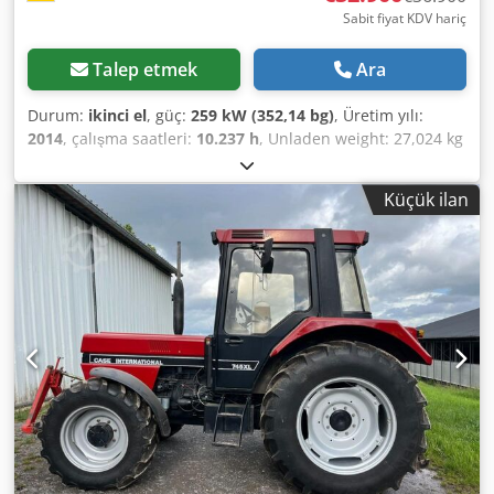
Sabit fiyat KDV hariç
Talep etmek
Ara
Durum:
ikinci el
, güç:
259 kW (352,14 bg)
, Üretim yılı:
2014
, çalışma saatleri:
10.237 h
, Unladen weight: 27,024 kg
Please contact Emal Jaweed for further information. Wheel
Loader, Case 1121F, year of manufacture: 2014, operating
Küçük ilan
hours: 10,237 h, length: 8,960 mm, width: 2,990 mm,
height: 3,570 mm, maximum permissible gross weight:
27,024 kg, engine: Case, engine power: 239 kW, air
conditioning, on-board weighing system, auxiliary
hydraulics, rear view camera, automatic lubrication
system, bucket dimensions: length: 1,800 mm, width: 3,000
mm, height: 1,750 mm, video available. Dsdoyn Nfwspfx
Amyeck Other information: * We offer more than 200 units
for sale. * Our location is 30 km north of Frankfurt/Main
airport. * Financing and leasing options available. *
Specialist for worldwide transport and shipping. * No
liability for printing or typographical errors. * Subject to
errors and prior sale. * Trade-in possible! *