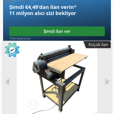
Şimdi €4,49'dan ilan verin
*
11 milyon alıcı
sizi bekliyor
Şimdi ilan ver
*ilan başına/ay
Küçük ilan