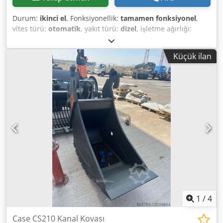
Durum:
ikinci el
, Fonksiyonellik:
tamamen fonksiyonel
,
vites türü:
otomatik
, yakıt türü:
dizel
, işletme ağırlığı:
7.500 kg
, dingil konfigürasyonu:
4x2
, ilk tescil:
10/1977
,
Üretim yılı:
1977
, Donanım:
hidrolik
, Technically in good
Küçük ilan
condition Djdpfx Ast S Idrjmyock
1
/
4
Case CS210 Kanal Kovası