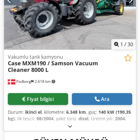
1
/
30
Vakumlu tank kamyonu
Case
MXM190 / Samson Vacuum
Cleaner 8000 L
Padborg
2.618 km
Fiyat bilgisi
Ara
Durum:
ikinci el
, kilometre:
6.348 km
, güç:
140 kW (190,35
bg)
, ilk tescil:
08/2004
, yakıt türü:
dizel
, Üretim yılı:
2004
,
Üretici: Case Model: MXM190 / Samson Vakum Tanker 8000
L Yıl: 2004 Durum: İyi Seri No: ACM231045 Ref. no: 8084
Kayıt tarihi: BG: 190 Çalışma saati: 6348 Şanzıman: Tam