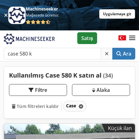
Machineseeker
Uygulamaya git
Mağazada ücretsiz
Satış
Ara
Kullanılmış Case 580 K satın al
(34)
Filtre
Alaka
Case
Tüm filtreleri kaldır
Küçük ilan