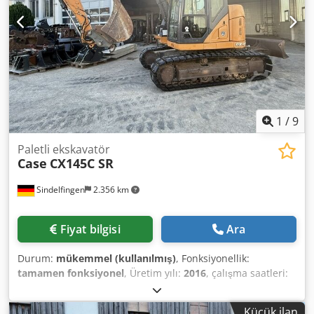
1
/
9
Paletli ekskavatör
Case
CX145C SR
Sindelfingen
2.356 km
Fiyat bilgisi
Ara
Durum:
mükemmel (kullanılmış)
, Fonksiyonellik:
tamamen fonksiyonel
, Üretim yılı:
2016
, çalışma saatleri:
11.500 h
, * 11.500 saat * Çalışma ağırlığı 15.700 kg * Motor
gücü 77 kW * Yol tipi palet (roadliner) * Hidrolik hızlı
Küçük ilan