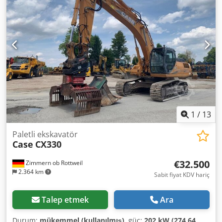
Görsel durumu: çok iyi Finansal Bilgiler Fiyat: Talep üzerine
Garanti Garanti: İlk elden, eksiksiz servis geçmişi, hemen
kullanıma hazır! - Paletli yürüyüş aksamında %80 oranında
ömür - 3 kova dahil: 1300 mm, 450 mm ve 2000 mm
hendek temizleme kovası - Opsiyonel olarak 2021 TOPCON
3D-SİSTEM ile
1
/
13
Paletli ekskavatör
Case
CX330
€32.500
Zimmern ob Rottweil
2.364 km
Sabit fiyat KDV hariç
Talep etmek
Ara
Durum:
mükemmel (kullanılmış)
, güç:
202 kW (274,64