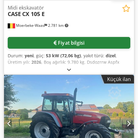
Midi ekskavatör
CASE
CX 105 E
Moerbeke-Waas
2.781 km
Fiyat bilgisi
Durum:
yeni
, güç:
53 kW (72,06 bg)
, yakıt türü:
dizel
,
Üretim yılı:
2026
, Boş ağırlık: 9.780 kg. Dsdozrrw Aspfx
Amysck Daha fazla bilgi için lütfen KEY-TEC Satış ile
iletişime geçin.
Küçük ilan