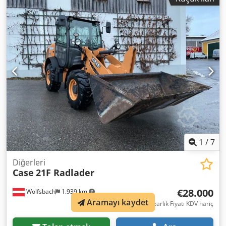
bağlantı aparatı * Klima sistemi Dsdpfxoy Rm H Eo Amyock
1
/
7
Diğerleri
Case
21F Radlader
€28.000
Wolfsbach
1.939 km
Aramayı kaydet
Pazarlık Fiyatı KDV hariç