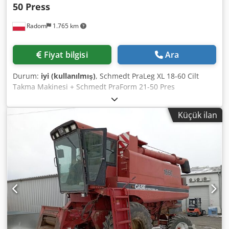
50 Press
Radom
1.765 km
Fiyat bilgisi
Ara
Durum:
iyi (kullanılmış)
, Schmedt PraLeg XL 18-60 Cilt
Takma Makinesi + Schmedt PraForm 21-50 Pres
Dsdpfxszdazbs Amyeck 2022 üretimi. Schmedt PraLeg XL
18-60 Kitap Blok Takma Makinesi Makine iyi durumda,
Küçük ilan
kullanıma hazır. Makine, kitap bloğunu hazırlanmış sert
kapağa takar. İki yapıştırıcı ünitesi, düzgün yapışkan
kalınlığı ayarı. Format: Blok yüksekliği: 80 – 450 mm Blok
genişliği: 110 – 450 mm Blok kalınlığı: 2 – 80 mm Üretim
hızı: yaklaşık 200 – 300 adet/saat Güç: 230V Ağırlık: 300 kg
Almanya üretimi. Schmedt PraForm 21-50 Kitap Presi Oyuk
açma üniteli kitap presi. Schmedt, Almanya üretimi.
Makine çok iyi durumda ve üretime hazır. Teknik özellikler:
Maksimum format: 420 x 520 x 100 mm Ağırlık: 220 kg Güç:
230 V + basınçlı hava. Fiyat, iki makineden oluşan set
içindir.