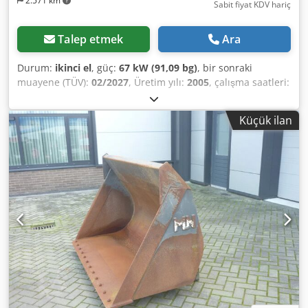
2.571 km
Sabit fiyat KDV hariç
Talep etmek
Ara
Durum:
ikinci el
, güç:
67 kW (91,09 bg)
, bir sonraki
muayene (TÜV):
02/2027
, Üretim yılı:
2005
, çalışma saatleri:
9.560 h
, Donanım:
her tahrikli, kabin, klima
, German
tractor, recently in use. Second owner, each time owned by
Küçük ilan
a government park authority: from 2005 to 2017 and from
2017 to 2026. All-wheel drive. 4-cylinder turbo diesel
engine, 4485 cc, 91 HP. Large 24-speed Hi-LO transmission:
4 gears in 3 groups, 2 powershift stages, and powershift
shuttle. 40 km/h top speed. Air brake system. Comfort cab
with air-suspended driver’s seat and air conditioning. Rear
PTO, 3-speed (540/750/1000 rpm). Category II rear linkage
with quick couplers and auxiliary lift cylinders (5060 kg lift
capacity). Quick height-adjustable drawbar. Dodey Ean
Sspfx Amysck 2 mechanical control valves (switchable
between single- and double-acting). Front PTO and front
linkage were added to the new tractor in 2005. Unladen
weight: 4250 kg. Permissible total weight: 6200 kg.