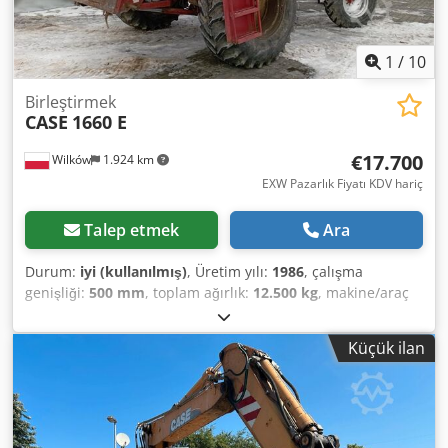
1
/
10
Birleştirmek
CASE
1660 E
€17.700
Wilków
1.924 km
EXW Pazarlık Fiyatı KDV hariç
Talep etmek
Ara
Durum:
iyi (kullanılmış)
, Üretim yılı:
1986
, çalışma
genişliği:
500 mm
, toplam ağırlık:
12.500 kg
, makine/araç
numarası:
017128
, CASE IH 1660 eksenel akış Marka: Case
IH Modeli: 1660 Yıl: 1987 Çalışma saatleri: 3.300 saat Bölüm
Küçük ilan
genişliği: 5,00 m Dsdpfx Amevr Dxpsyeck Çeşitli ekipman
türleri: saman kıyıcı, saman serpme makinesi