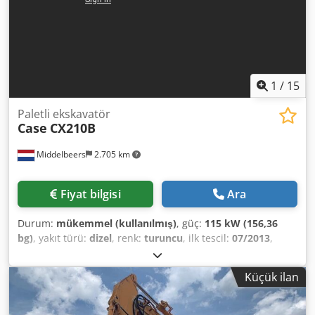
1
/
15
Paletli ekskavatör
Case
CX210B
Middelbeers
2.705 km
Fiyat bilgisi
Ara
Durum:
mükemmel (kullanılmış)
, güç:
115 kW (156,36
bg)
, yakıt türü:
dizel
, renk:
turuncu
, ilk tescil:
07/2013
,
Üretim yılı:
2012
, çalışma saatleri:
15.109 h
, Genel Bilgiler
Model yılı: 2012 Seri numarası: DCH210R5NCEAH2500
Küçük ilan
Teknik Bilgiler Silindir sayısı: 4 Boş ağırlık: 22.600 kg
Fonksiyonel Dedpfoy En Ndjx Amysck Çalışma genişliği: 300
cm CE Sertifikası: evet Durum Teknik durumu: çok iyi