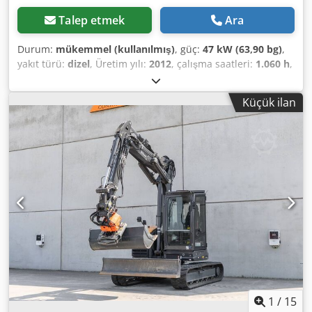
Talep etmek
Ara
Durum:
mükemmel (kullanılmış)
, güç:
47 kW (63,90 bg)
,
yakıt türü:
dizel
, Üretim yılı:
2012
, çalışma saatleri:
1.060 h
,
= Ek Seçenekler ve Aksesuarlar = - 2 Pedallı Kontrol - Kapalı
Kabin Djdpfx Aezrd Uaemysck = Notlar = CASE 121E Serisi 3
Küçük ilan
– Üretim Yılı 2012 – 1.060 Çalışma Saati CASE 121E Serisi 3
paletli yükleyici, üretim yılı 2012. Makine iyi durumdadır ve
sadece 1.060 çalışma saatine sahiptir. Makine hem teknik
hem de görsel olarak iyi durumdadır. Çok çeşitli kullanım
alanları için uygundur ve hemen kullanıma hazırdır.
Özellikler: * Üretim Yılı: 2012 * Sadece 1.060 çalışma saati
* İyi teknik ve görsel durum * Hemen kullanıma hazır Daha
fazla bilgi için veya bir inceleme randevusu ayarlamak için
lütfen bizimle iletişime geçin. = Ek Bilgiler = Üretim Yılı:
2012 Boş Ağırlık: 5.800 kg Yük Kapasitesi: 1.540 kg Toplam
Ağırlık: 7.340 kg Teknik Durum: Çok iyi Görsel Durum: Çok
iyi Seri Numarası: FNH121ESNCHP00140 Daha fazla bilgi
için Gerrit Haverhoek ile iletişime geçin.
1
/
15