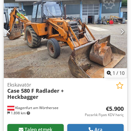
1
/
10
Ekskavatör
Case 580 F Radlader +
Heckbagger
€5.900
Klagenfurt am Wörthersee
1.898 km
Pazarlık Fiyatı KDV hariç
Talep etmek
Ara