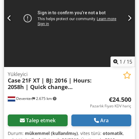
Teknik veriler: Üretici: Karl Tränklein Tip: Case Bender / sırt
şekillendirme makinesi Çalışma genişliği: yaklaşık 600 mm
Makaralar için baskı ayarı Sağlam dökme demir gövde
Elektrik tahrikli Çalışma masası Durum: kullanılmış
Uygulama alanları: sert kapaklı kitap üretimi, ciltçilik
atölyeleri, matbaalar, basım tesisleri, Dcedpfx
Amjziwnbjyek albüm, katalog ve kapak üretimi.
1
/
15
Yükleyici
Case
21F XT | BJ: 2016 | Hours:
2058h | Quick change...
€24.500
Deventer
2.675 km
Pazarlık Fiyatı KDV hariç
Talep etmek
Ara
Durum:
mükemmel (kullanılmış)
, vites türü:
otomatik
,