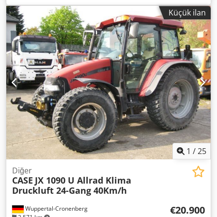
paletler, * Dozer bıçağı, * Hızlı bağlantı elemanı
Küçük ilan
1
/
25
Diğer
CASE
JX 1090 U Allrad Klima
Druckluft 24-Gang 40Km/h
€20.900
Wuppertal-Cronenberg