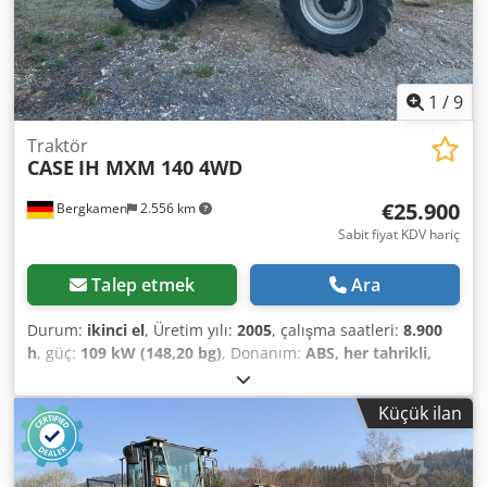
1
/
9
Traktör
CASE
IH MXM 140 4WD
€25.900
Bergkamen
2.556 km
Sabit fiyat KDV hariç
Talep etmek
Ara
Durum:
ikinci el
, Üretim yılı:
2005
, çalışma saatleri:
8.900
h
, güç:
109 kW (148,20 bg)
, Donanım:
ABS, her tahrikli,
kabin, klima
, Ölü ağırlık: 5.868 kg Uzunluk: 4.692 mm
Genişlik: 2.507 mm Yükseklik: 2.997 mm Dingil mesafesi:
Küçük ilan
2.723 mm Anma gücü: 105,9 kW, 144 hp Anma hızı: 2.200
rpm Djdpfx Ajwlmt Iomyeck Silindir sayısı: 6 Deplasman:
7.480 cm³ Tork artışı: 51.3 Dört tekerlekten çekiş