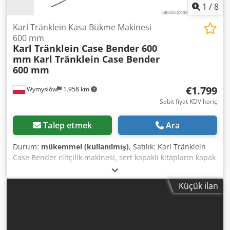
1
/
8
Karl Tränklein Kasa Bükme Makinesi
600 mm
Karl Tränklein Case Bender 600
mm
Karl Tränklein Case Bender
600 mm
€1.799
Wymysłów
1.958 km
Sabit fiyat KDV hariç
Talep etmek
Ara
Durum:
mükemmel (kullanılmış)
, Satılık: Karl Tränklein
Case Bender ciltçilik makinesi, sert kapaklı kitapların kapak
sırtlarının şekillendirilmesi ve bükülmesi için
tasarlanmıştır. Cihaz, kapaklara uygun bir yarıçap vererek
Küçük ilan
kitap bloğuna mükemmel uyum sağlar. Makine, farklı
kalınlıktaki kapaklara uyum sağlayabilen ayarlanabilir
makaralarla donatılmıştır. Sağlam, dökme demir
konstrüksiyon yüksek hassasiyet ve uzun ömür sunar.