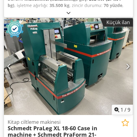
bg)
, işletme ağırlığı:
35.500 kg
, zincir durumu:
70 yüzde
,
Üretim yılı:
2006
, çalışma saatleri:
9.139 h
, Donanım:
klima
, CASE CX330 İmal Yılı: 2006 Çalışma Saati: 9.139 saat
Küçük ilan
Kapalı Kabin Klima Radyo Merkezi Yağlama Sistemi
Standart Bom Kol: 3,30 m Tam Boru Hattı (Çekiç, Kepçe,
Makas için) Hızlı Değiştirici OQ80 1 adet Kepçe – 800 mm
genişliğinde 1 adet Kepçe – çalışıyor, ancak onarıma ihtiyaç
duyuyor Paletler yaklaşık %70 oranında sağlam Zemin
plakaları 600 mm genişliğinde 202 kW gücünde Isuzu
motor CE sertifikası Taşıma Boyutları: 10,8 x 3 x 3,40 m
Dedpfjzp Rm Rjx Amyjck Çalışma Ağırlığı: 35,5 ton.
1
/
9
Kitap ciltleme makinesi
Schmedt PraLeg XL 18-60 Case in
machine
+ Schmedt PraForm 21-