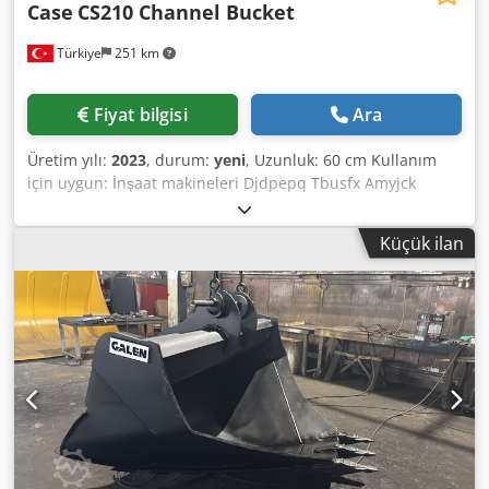
Case
CS210 Channel Bucket
Türkiye
251 km
Fiyat bilgisi
Ara
Üretim yılı:
2023
, durum:
yeni
, Uzunluk: 60 cm Kullanım
için uygun: İnşaat makineleri Djdpepq Tbusfx Amyjck
Yükleme alanı kapasitesi: 500 l Garanti: 6 ay
Küçük ilan