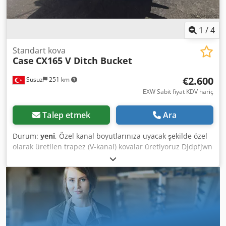
1
/
4
Standart kova
Case
CX165 V Ditch Bucket
€2.600
Susuz
251 km
EXW Sabit fiyat KDV hariç
Talep etmek
Ara
Durum:
yeni
, Özel kanal boyutlarınıza uyacak şekilde özel
olarak üretilen trapez (V-kanal) kovalar üretiyoruz Djdpfjwn
E A Hex Amyeck