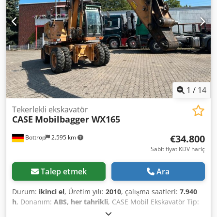
1
/
14
Tekerlekli ekskavatör
CASE
Mobilbagger WX165
€34.800
Bottrop
2.595 km
Sabit fiyat KDV hariç
Talep etmek
Ara
Durum:
ikinci el
, Üretim yılı:
2010
, çalışma saatleri:
7.940
h
, Donanım:
ABS, her tahrikli
, CASE Mobil Ekskavatör Tip:
WX165 (Hidrolik Ekskavatör) Tip onay numarası: N211