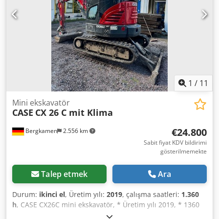
1
/
11
Mini ekskavatör
CASE
CX 26 C mit Klima
€24.800
Bergkamen
2.556 km
Sabit fiyat KDV bildirimi
gösterilmemekte
Talep etmek
Ara
Durum:
ikinci el
, Üretim yılı:
2019
, çalışma saatleri:
1.360
h
, CASE CX26C mini ekskavatör, * Üretim yılı 2019, * 1360
BS, i Dcsdpeurfkcjfx Amyok * Isıtma, * Klima, * Lastik