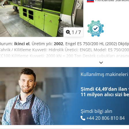
1
/
7
Durum:
ikinci el
, Üretim yılı:
2002
, Engel ES 750/200 HL (2002) Dkjd
Tahrik / Kilitleme Kuvveti: Hidrolik Üretici: ENGEL Model: ES 750/200
CC100 Kilitleme Kuvveti: 2000 kN = 200 Ton Destek çubukları aras
çubukları arasındaki mesafe V = 457 mm Bilya boyutu yaklaşık 340 
Kullanılmış makineler
Şimdi €4,49'dan ilan 
11 milyon alıcı
sizi b
Şimdi bilgi alın
+44 20 806 810 84