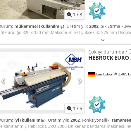
1
/
8
Durum:
mükemmel (kullanılmış)
, Üretim yılı:
2002
, Sıkıştırma kuv
Stile aralığı: 320 x 320 mm Maksimum net yükseklik: 575 mm Dsdjw
Çok iyi durumda / Ü
HEBROCK
EURO 
Lambsborn
2.485 
1
/
5
Durum:
iyi (kullanılmış)
, Üretim yılı:
2002
, Fonksiyonellik:
tamamen 
ve kanıtlanmış Hebrock EURO 2000 DK kenar bantlama makinesi, le