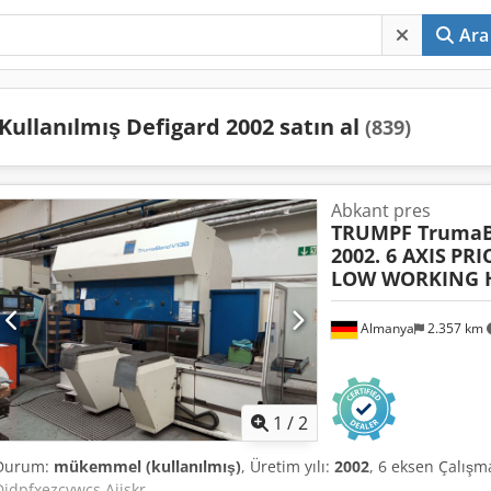
Ara
Kullanılmış Defigard 2002 satın al
(839)
Abkant pres
TRUMPF TrumaB
2002. 6 AXIS
PRIC
LOW WORKING 
Almanya
2.357 km
1
/
2
Durum:
mükemmel (kullanılmış)
, Üretim yılı:
2002
, 6 eksen Çalışm
Djdpfxezcvwcs Aiiskr