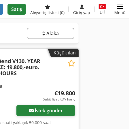
Satış
Dil
Alışveriş listesi
(0)
Giriş yap
Menü
Alaka
Küçük ilan
end V130. YEAR
E: 19.800,-euro.
HOURS
€19.800
Daha fazla fotoğraf
Sabit fiyat KDV hariç
isteyin
İstek gönder
a saati yaklaşık 50.000 saat