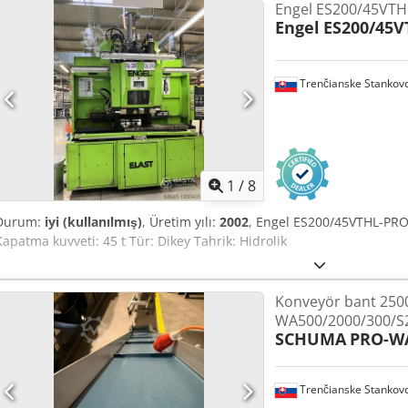
Engel ES200/45VTH
Engel
ES200/45V
Trenčianske Stankov
1
/
8
Durum:
iyi (kullanılmış)
, Üretim yılı:
2002
, Engel ES200/45VTHL-PRO-
Kapatma kuvveti: 45 t Tür: Dikey Tahrik: Hidrolik
Konveyör bant 25
WA500/2000/300/S2
SCHUMA
PRO-WA
Trenčianske Stankov