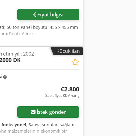
Fiyat bilgisi
veti: 50 ton Panel boyutu: 455 x 455 mm
mqx Repfx Aiiokr
Küçük ilan
retim yılı: 2002
2000 DK
km
€2.800
Sabit fiyat KDV hariç
İstek gönder
fonksiyonel
, Satışa sunulan sağlam
vha malzemelerinin ekonomik bir