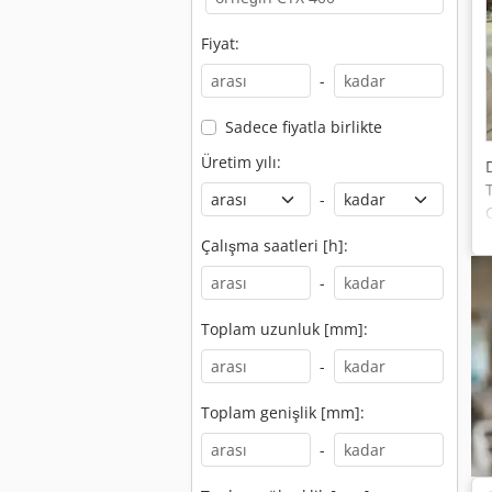
Fiyat:
-
Sadece fiyatla birlikte
Üretim yılı:
-
Çalışma saatleri [h]:
-
Toplam uzunluk [mm]:
-
Toplam genişlik [mm]:
-