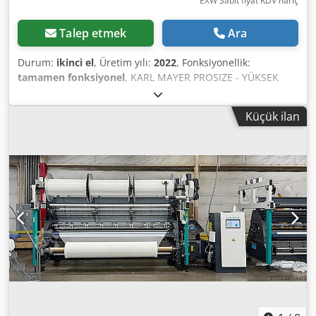
EXW Sabit fiyat KDV hariç
Talep etmek
Ara
Durum:
ikinci el
, Üretim yılı:
2022
, Fonksiyonellik:
tamamen fonksiyonel
, KARL MAYER PROSIZE - YÜKSEK
PERFORMANSLI ve YENİLİKÇİ ÇÖZGÜ APRİME MAKİNESİ,
ipliklerin aprelenmesi için -28 Pozisyon : krelde maksimum
Küçük ilan
çalışma eni: 2200 mm -200 mm : çalışma aralığı -Çözgü
krelosu : maksimum çözgü silindiri flanş çapı: 1000 mm
Dcsdpfxozb Uzwo Aagsk -Çözgü gerginlik kontrolü -
Otomatik sıkma basıncı kontrolü Gerekli tüm aksesuarlarla
birlikte.