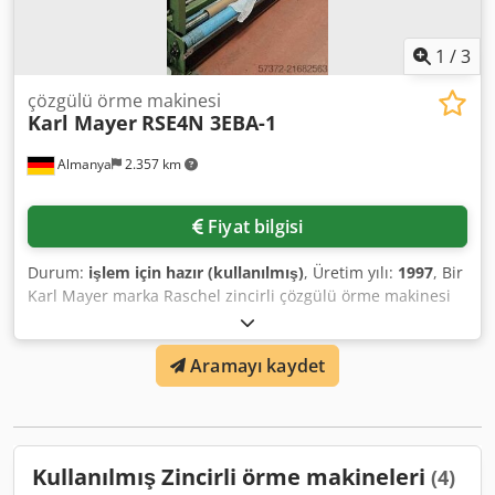
1
/
3
çözgülü örme makinesi
Karl Mayer
RSE4N 3EBA-1
Almanya
2.357 km
Fiyat bilgisi
Durum:
işlem için hazır (kullanılmış)
, Üretim yılı:
1997
, Bir
Karl Mayer marka Raschel zincirli çözgülü örme makinesi
mevcuttur. Çalışma genişliği: 130 inç, incelik: E32, iplik
beslemesi: EBA-1, kaydırıcı çalışma elemanı: C-32-28/P2,
Aramayı kaydet
kaydırıcı iğne çalışma elemanı: Spec-38-45 G105, delikli
iğne çalışma elemanı: L-32-93H-0, delici tarak çalışma
elemanı: S-32-93H-0, devir: 1800-2000, iplik izleme: Laser
4080. Bilgisayar dahildir. Dokümantasyon mevcut. Yerinde
inceleme mümkündür. Dcsdsyz Apdepfx Aagok
Kullanılmış Zincirli örme makineleri
(4)