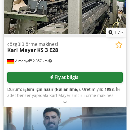
1
/
3
çözgülü örme makinesi
Karl Mayer
KS 3 E28
Almanya
2.357 km
Fiyat bilgisi
Durum:
işlem için hazır (kullanılmış)
, Üretim yılı:
1988
, İki
adet benzer yapıdaki Karl Mayer zincirli örme makinesi
mevcuttur. 1) Karl Mayer KS 3, üretim yılı: 1988, çalışma
genişliği: 130 inç, incelik: E28, iplik besleme: FAG GB1-2-3,
delikli iğneler: L-28-66H-49, kaydırıcılar: SPEC.51.50.G.104,
platin: P-28-66-VP19, devir: 1500, iplik izleme: Laser 4080,
kumaş izleme: Scanner 5090. 2) Karl Mayer KS 3, üretim