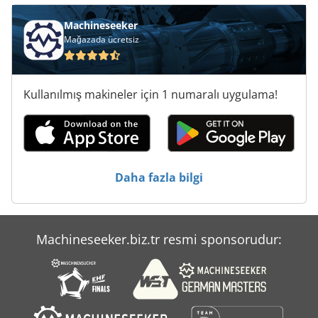
Ticari Et Kıyma Makinesi
Machineseeker
Mağazada ücretsiz
Ticari Römorklar
Tur 560
Kullanılmış makineler için 1 numaralı uygulama!
Yükleyici-Tekerlekli Yükleyici Iş Makinesi Ile
Çalışma Araç
Ölçme Araçları
Daha fazla bilgi
Ön Yükleyici
Machineseeker.biz.tr resmi sponsorudur: