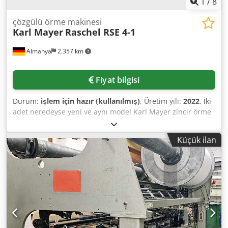
1
/
8
çözgülü örme makinesi
Karl Mayer
Raschel RSE 4-1
Almanya
2.357 km
Fiyat bilgisi
Durum:
işlem için hazır (kullanılmış)
, Üretim yılı:
2022
, İki
adet neredeyse yeni ve aynı model Karl Mayer zincir örme
makinesi mevcuttur. İncelik: E32, çalışma genişliği: 130 inç
(yaklaşık 3300 mm), yerleştirme barı: 4, ana yerleştirme
Küçük ilan
barı: 4, maksimum makine hızı: 2760 devir/dakika.
Makineler ABD'de bulunmaktadır, ancak Avrupa'ya ithalat
ve taşıma gümrük işlemi olmadan üstlenilmektedir.
Dökümantasyon mevcuttur. Yerinde inceleme mümkündür.
Dodezc Rdqepfx Aagsck