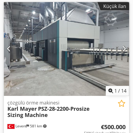
Küçük ilan
1
/
14
çözgülü örme makinesi
Karl Mayer
PSZ-28-2200-Prosize
Sizing Machine
€500.000
Levent
581 km