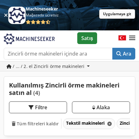
Machineseeker
Uygulamaya git
Mağazada ücretsiz
Satış
Ara
/ ... / 2. el Zincirli örme makineleri
Kullanılmış Zincirli örme makineleri
satın al
(4)
Filtre
Alaka
Tekstil makineleri
Zincirli
Tüm filtreleri kaldır