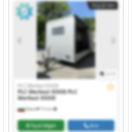
EOOD PLC Merkezi EOOD PLC Merkezi EOOD PLC
Küçük ilan
Merkezi EOOD PLC Merkezi EOOD PLC Merkezi
EOOD PLC Merkezi EOOD PLC Merkezi EOOD PLC
Merkezi EOOD PLC Merkezi EOOD PLC Merkezi
EOOD
1
/
1
PLC Merkezi EOOD
PLC Merkezi EOOD
PLC
Merkezi EOOD
Бургас
772 km
Fiyat bilgisi
Ara