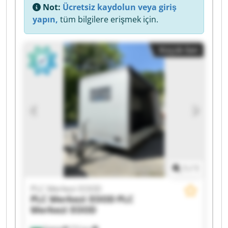
Not:
Ücretsiz kaydolun veya giriş
yapın,
tüm bilgilere erişmek için.
Küçük ilan
1
/
1
PLC Merkezi EOOD
PLC Merkezi EOOD
PLC
Merkezi EOOD