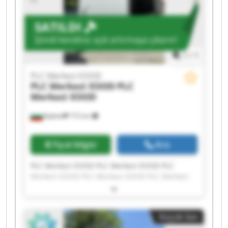
SATILDI
Şimdi kendiniz açık artırmaya çıkarın!
1
/
1
PLC Merkezi EOOD
PLC Merkezi EOOD
PLC
Merkezi EOOD
Бургас
772 km
Fiyat bilgisi
Ara
PLC Merkezi EOOD PLC Merkezi EOOD PLC
Merkezi EOOD PLC Merkezi EOOD PLC Merkezi
EOOD PLC Merkezi EOOD PLC Merkezi EOOD PLC
Merkezi EOOD PLC Merkezi EOOD PLC Merkezi
EOOD PLC Merkezi EOOD PLC Merkezi EOOD PLC
Küçük ilan
Merkezi EOOD PLC Merkezi EOOD PLC Merkezi