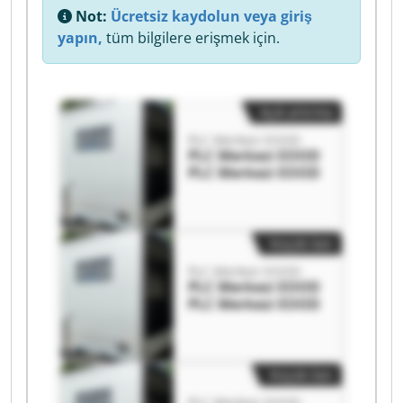
Not:
Ücretsiz kaydolun veya giriş
yapın,
tüm bilgilere erişmek için.
Açık artırma
PLC Merkezi EOOD
PLC Merkezi EOOD
PLC Merkezi EOOD
Küçük ilan
PLC Merkezi EOOD
PLC Merkezi EOOD
PLC Merkezi EOOD
Küçük ilan
PLC Merkezi EOOD