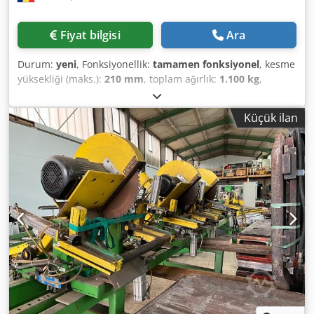
Fiyat bilgisi
Ara
Durum:
yeni
, Fonksiyonellik:
tamamen fonksiyonel
, kesme
yüksekliği (maks.):
210 mm
, toplam ağırlık:
1.100 kg
,
testere bıçağı çapı:
600 mm
, disk çapı:
120 mm
, iş mili
çapı:
30 mm
, kesme uzunluğu (maks.):
3.200 mm
, giriş
Küçük ilan
akımı türü:
trifaze
, plaka boyu:
2.800 mm
, plaka genişliği:
2.070 mm
, masa uzunluğu:
3.200 mm
, Üretici: DANIBRUM
– Romanya Hareketli masa uzunluğu: *opsiyonel 3670 –
3800 mm, 3200 mm Hareketli masa genişliği: 430 mm
Kesim uzunluğu: 3400 mm, 3670 – 3800 mm / opsiyonel
Sağ taraf kesim genişliği: 1300 mm Maksimum kesim
yüksekliği 90°'de: 210 mm Maksimum kesim yüksekliği
45°'de: 120 mm Ana testere çapı (Ø): 280 – 600 mm Testere
göbek çapı (Ø): 30 mm Djdpoy A Nxbefx Amgock Puanlama
bıçağı göbek çapı (Ø): 20 mm Ana testere devir hızı: 4500
rpm, 5000 rpm Puanlama bıçağı devir hızı: 8200 rpm
Puanlama bıçağı yükseklik ayarı: mevcut Puanlama bıçağı
kesim derinliği: 10 mm Ana testere yükseklik ayarı: