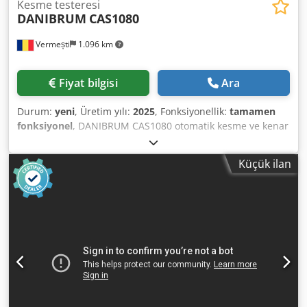
Kesme testeresi
DANIBRUM
CAS1080
Vermești
1.096 km
Fiyat bilgisi
Ara
Durum:
yeni
, Üretim yılı:
2025
, Fonksiyonellik:
tamamen
fonksiyonel
, DANIBRUM CAS1080 otomatik kesme ve kenar
kesme testeresi – Kesimde hız, hassasiyet ve güvenlik
DANIBRUM CAS1080 otomatik kesme ve kenar bantlama
Küçük ilan
testeresi, kereste ve pirinç malzemelerin yüksek
verimlilikle işlenmesi için ideal çözümdür. Yüksek hızda
düz kesimler sağlayan bu sağlam ve hassas makine,
kullanımda esneklik ve tutarlı yüksek kaliteli sonuçlar
isteyen kullanıcılar için önerilir. Başlıca avantajları: Çeşitli
kereste türlerinin kenarlarının kesilmesi ve ayrılması için
çalışma esnekliği; Yoğun üretim için ideal, yüksek çalışma
hızı; Kesimde hassasiyet, düz ve temiz kenarlar; Dodpfx
Aewhbvcemgjck Geri tepme önleyici koruma sistemleri ve
ergonomik kontrol paneli sayesinde güvenli kullanım.