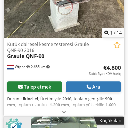
1
/
14
Kütük dairesel kesme testeresi Graule
QNF-90 2016
Graule
QNF-90
€4.800
Wijchen
2.685 km
Sabit fiyat KDV hariç
Talep etmek
Ara
Durum:
ikinci el
, Üretim yılı:
2016
, toplam genişlik:
900
mm
, toplam uzunluk:
1.200 mm
, toplam yükseklik:
1.600
mm
, Renk: Gri Ağırlık: 300 kg Dcedpoym Um Dsfx Amgek -
Üretim yılı: 2016 - Belgelendirme mevcut: Hayır - CE
Küçük ilan
sertifikası mevcut: Hayır - Seri numarası: 7/26 - Maks.