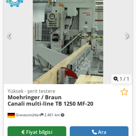
kesme yüksekliği [mm]: 110 - 90°'de maks. kesme genişliği
[mm]: 290 - Gerilim [V]: 400 - Akım tüketimi [A]: 6,5 -
Sigorta [A]: 16 - Taşıma ölçüleri: 1200mm x 900mm x
1600mm (u x g x y) - Taşıma ağırlığı [kg]: 300kg - Taşıma
paketleri [Adet]: 1 Finansal bilgiler KDV: Belirtilen fiyat KDV
hariçtir KDV/Farklı Vergilendirme: KDV, işletmeler için
indirilebilir Endüstri alanındaki tüm ekipmanlar için
teslimat ve takas her zaman mümkündür. Yorick Diebels
1
/
1
Yüksek - şerit testere
Moehringer / Braun
Canali
multi-line TB 1250 MF-20
Grevesmühlen
2.461 km
Fiyat bilgisi
Ara