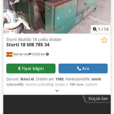
1
/
14
Storti Multibi 18 çoklu diskler
Storti
18 MB 785 34
Vall de Uxó
3.032 km
Fiyat bilgisi
Ara
Durum:
ikinci el
, Üretim yılı:
1985
, Fonksiyonellik:
sınırlı
işlevsellik
, kesme yüksekliği (maks.):
180 mm
, toplam
genişlik:
400 mm
, toplam ağırlık:
6.000 kg
, TEKNİK VERİLER
- Maksimum kesme yüksekliği: 180 mm - Kılavuz ray
Küçük ilan
genişliği: 400 mm - Mil genişliği: 370 mm - Mil çapı: 60 mm
- Maksimum testere bıçağı çapı: 300 mm - Testere bıçağı
delik çapı: 80 mm - Minimum iş parçası uzunluğu: 630 mm