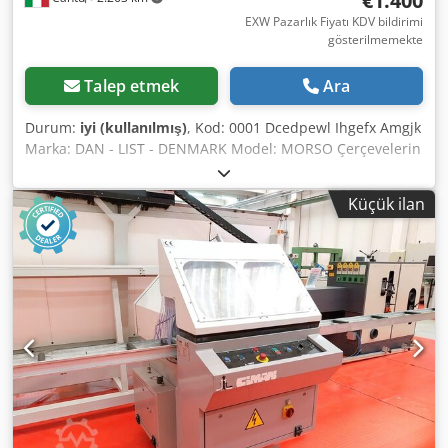
€1.400
EXW Pazarlık Fiyatı KDV bildirimi
gösterilmemekte
Talep etmek
Ara
Durum:
iyi (kullanılmış)
, Kod: 0001 Dcedpewl Ihgefx Amgjk
Marka: DAN - LIST - DENMARK Model: MORSO Çerçevelerin
her iki tarafını 45° kesmek için pedallı giyotin testere
Teknik veriler: Kesilecek çubuğun maksimum genişliği cm
Küçük ilan
10 Çubuğun maksimum yüksekliği cm 16 Sağ destek
tablasının uzunluğu cm 80 Çelik bıçak çifti Destek
yüzeyinin yerden yüksekliği cm 83 3 milimetrelik terazili
ölçüm sistemi Monte edilmiş makinenin genel boyutları
mm 1750 x 550 x 950 h Taşıma için genel boyutlar mm 650
x 550 x 950 h Ağırlık kg 90