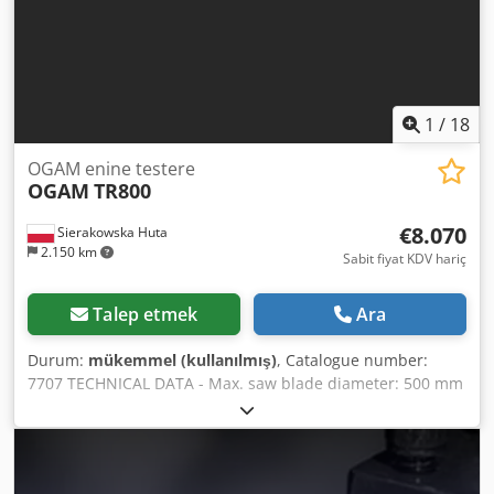
Polonya üretimi – Orijinal DTR dokümantasyonu – 2 rulo
masa – Pnömatik disk hareketi – Kullanılmış testere,
mükemmel durumda Net fiyat: 14.900 PLN Net fiyat: 3.550
EUR (4,2 EUR kuruna göre) (Fiyatlar dalgalanmalara bağlı
olarak değişebilir)
1
/
18
OGAM enine testere
OGAM
TR800
€8.070
Sierakowska Huta
2.150 km
Sabit fiyat KDV hariç
Talep etmek
Ara
Durum:
mükemmel (kullanılmış)
, Catalogue number:
7707 TECHNICAL DATA - Max. saw blade diameter: 500 mm
- Spindle diameter: 30 mm - Pneumatic material clamping -
Pneumatic saw blade stroke - Max. cutting width: 800 mm
Dcedpszrnttjfx Amgsk - Cutting height: 135 mm -
Pneumatic controls - Main motor: 11 kW - Extraction port