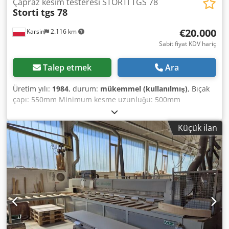
Çapraz kesim testeresi STORTI TGS 78
Storti
tgs 78
€20.000
Karsin
2.116 km
Sabit fiyat KDV hariç
Talep etmek
Ara
Üretim yılı:
1984
, durum:
mükemmel (kullanılmış)
, Bıçak
çapı: 550mm Minimum kesme uzunluğu: 500mm
Dcedpfxelrtntj Amgok Minimum kesme genişliği: 100mm
Maksimum kesme yüksekliği: 160mm Minimum kesme
Küçük ilan
yüksekliği: 40mm Pnömatik durdurucular