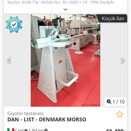
Marka: KGM Tip: SK560 No: 96-1600-1 Yıl: 1996 Dedpfx
Amjzl Tuvogeck Geniş kesme kapasitesine sahip çapraz
kesme testeresi; testere koruması ve boşaltma kolları için
Küçük ilan
hidrolik besleme sistemi ve salınımlı hareket eden bir
testere bıçağına sahiptir; lamine ahşap kirişler gibi ağır ve
uzun iş parçaları için uygundur. TEKNİK VERİLER Besleme
konveyörü: 6 metre, 600 mm silindirler Hidrolik güç
ünitesine sahip çapraz kesme testeresi Kesme kapasitesi
(yaklaşık): 200 x 600 mm (yükseklik x genişlik) Boşaltma
konveyörü: 8 metre, 600 mm silindirler + ek 2 metrelik
konveyör bölümü Güç: 400 V, 50 Hz, 3 faz
1
/
10
Giyotin testeresi
DAN - LIST - DENMARK
MORSO
Cantù
2.263 km