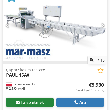
weight: 240kg ADVANTAGES – Austrian-made – Suitable for
cross-cutting bundles or round timber – Unpainted –
Mobile, on wheels – Used saw, very good condition
Dodpfszh If Isx Amgock Net price: 25,900 PLN Net price:
6,160 EUR (based on an exchange rate of 4.2 EUR) (Prices
may change with greater fluctuations)
1
/
15
Çapraz kesim testere
PAUL 15A0
€5.930
Sierakowska Huta
2.150 km
Sabit fiyat KDV hariç
Talep etmek
Ara