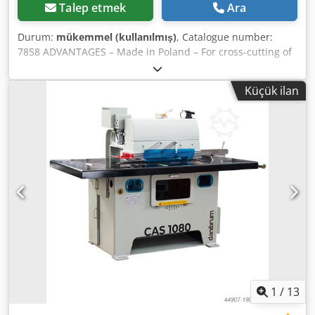
Talep etmek
Ara
Durum:
mükemmel (kullanılmış)
, Catalogue number:
7858 ADVANTAGES – Made in Poland – For cross-cutting of
bundles or round timber – Not repainted – Mobile, on
wheels – Used saw, very good condition TECHNICAL DATA
Küçük ilan
guide bar length: 2100 mm cutting length: 1900 mm
automatic lubrication of cutting system shock absorber
and tensioning system in the head manual guide bar feed
electric motor: 7.5 kW transport dimensions (L/W/H):
1900x900x2710 mm total weight: 205 kg Dcjdpezkhnbefx
Amgsk Net price: 28,900 PLN Net price: 6,880 EUR
depending on the exchange rate of 4.2 EUR (Prices may
change with larger fluctuations)
1
/
13