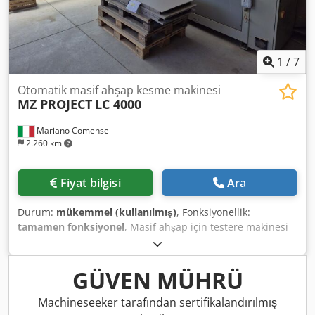
1
/
7
Otomatik masif ahşap kesme makinesi
MZ PROJECT
LC 4000
Mariano Comense
2.260 km
Fiyat bilgisi
Ara
Durum:
mükemmel (kullanılmış)
, Fonksiyonellik:
tamamen fonksiyonel
, Masif ahşap için testere makinesi
MZ PROJECT LC 4000 otomatik makine kullanılmış makine
CE işareti: Evet tahtaların motorlu arka makaralı konveyör
ile otomatik durdurma fonksiyonlu ve sabit ön makaralı
GÜVEN MÜHRÜ
konveyörlü uç kesimi masif ahşap kalas ve levhaların
uzunlamasına kesimi, 4000 mm'ye kadar. Kesme derinliği
Machineseeker tarafından sertifikalandırılmış