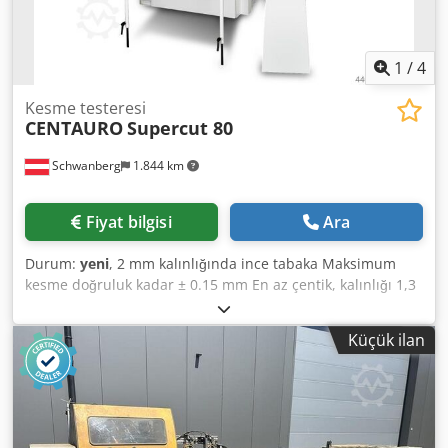
1
/
4
Kesme testeresi
CENTAURO
Supercut 80
Schwanberg
1.844 km
Fiyat bilgisi
Ara
Durum:
yeni
, 2 mm kalınlığında ince tabaka Maksimum
kesme doğruluk kadar ± 0.15 mm En az çentik, kalınlığı 1,3
mm kesme Kuru ve ıslak ahşap veya alternatif
malzemelerin kesim için idealdir Yüzeyi ince tabaka hazır
Küçük ilan
olmadan yapıştırma için gereken adımları işlenmesi
Kullanıcı dostu elektronik kontrol Dcodpfjdcd Dlsx Amgek
Halının iki programlanabilir hızı (0-30 m/dak) için en iyi
kesim kalitesini ve bıçak hayatı korumak için Devir ve hız
değişikliği kesme başlatmak için optik sensör Zemin tablo