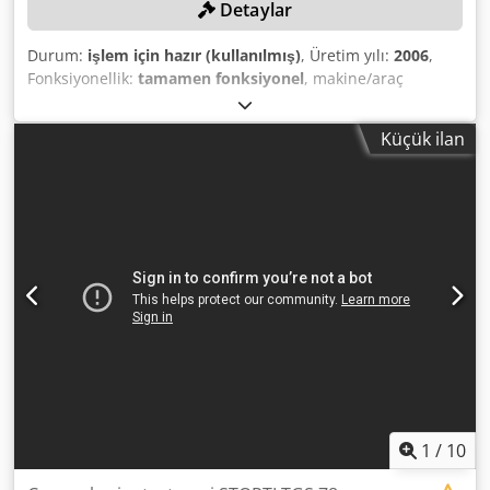
Detaylar
Durum:
işlem için hazır (kullanılmış)
, Üretim yılı:
2006
,
Fonksiyonellik:
tamamen fonksiyonel
, makine/araç
numarası:
15600600437
, kesme yüksekliği (maks.):
130
mm
, kesme genişliği (maks.):
470 mm
, testere bıçağı çapı:
Küçük ilan
550 mm
, boş ağırlık:
500 kg
, Asgari fiyat yok – en yüksek
teklife garantili satış! TEKNİK DETAYLAR Maks. kesme
yüksekliği: 130 mm 90°'de maks. kesme genişliği: 470 mm
Maks. testere çapı: 550 mm Testere bıçağı eğilebilir: 45°'ye
kadar MAKİNE DETAYLARI Ana motor gücü: 5,5 kW Voltaj:
400 V Akım tüketimi: 12 A Sigorta: 16 A Güç: 5,5 kW
Boyutlar & Ağırlık Boyutlar (U x G x Y): 1.700 x 1.600 x 1.700
mm Dsdpfxozdzmqs Amgjck Ağırlık: 500 kg Taşıma paketi:
1
1
/
10