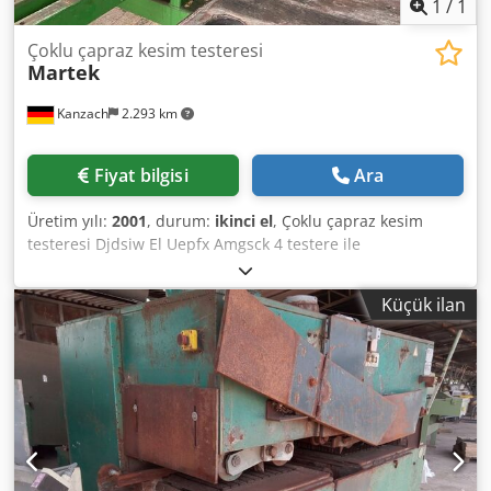
elektrikli Motor gücü: 5 kW, 7 kW – opsiyonel Puanlama
1
/
1
motor gücü: 1.1 kW Talaş emiş başlığı çapı (Ø): 100 mm
Makine boyutları: 3600 x 3700 x 1800 mm Model: PRISMA 5
Çoklu çapraz kesim testeresi
Martek
Kanzach
2.293 km
Fiyat bilgisi
Ara
Üretim yılı:
2001
, durum:
ikinci el
, Çoklu çapraz kesim
testeresi Djdsiw El Uepfx Amgsck 4 testere ile
Küçük ilan