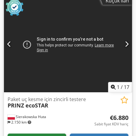
Küçük ilan
Emiş hava hızı 2000 m3/saat 45 m/s 8 adet ejektör ile çıkış
1
/
17
Paket uç kesme için zincirli testere
PRINZ ecoSTAR
€6.880
Sierakowska Huta
2.150 km
Sabit fiyat KDV hariç