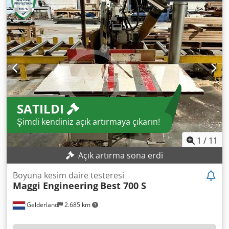
testereleri. Kaplama kesitleri: 180 x 220 mm, 150 x 300
mm. Bir operatör yeterlidir. Dcedpsytgr Eofx Amgsk
SATILDI
Şimdi kendiniz açık artırmaya çıkarın!
1
/
11
Açık artırma sona erdi
Boyuna kesim daire testeresi
Maggi Engineering
Best 700 S
Gelderland
2.685 km