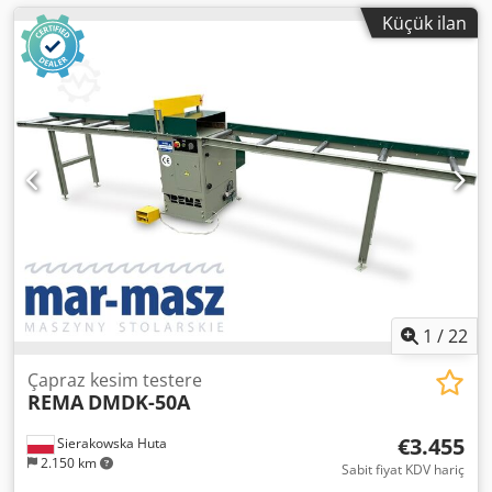
Küçük ilan
1
/
22
Çapraz kesim testere
REMA
DMDK-50A
€3.455
Sierakowska Huta
2.150 km
Sabit fiyat KDV hariç