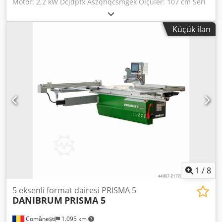
Motor: 2,2 kW Dcjdpfx Aszqhqcsmgek Ölçüler: 107 cm Seri
numarası: 18/3 51753 İyi durumdadır. Stokta birden fazla
mevcut! Fiyat: € 450,- KDV dahil.
Küçük ilan
1
/
8
5 eksenli format dairesi PRISMA 5
DANIBRUM
PRISMA 5
Comănești
1.095 km