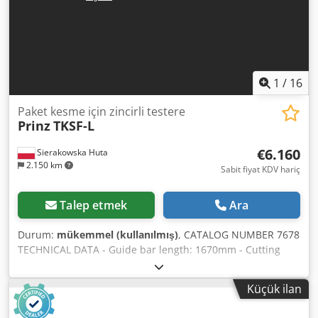
1
/
16
Paket kesme için zincirli testere
Prinz
TKSF-L
€6.160
Sierakowska Huta
2.150 km
Sabit fiyat KDV hariç
Talep etmek
Ara
Durum:
mükemmel (kullanılmış)
, CATALOG NUMBER 7678
TECHNICAL DATA - Guide bar length: 1670mm - Cutting
length: 1500mm - Automatic lubrication of the cutting
system - Damping and tensioning system in the head -
Küçük ilan
Manual feed of the guide bar - Electric motor 7.5kW -
Transport dimensions (LxWxH): 1650x900x2350mm - Total