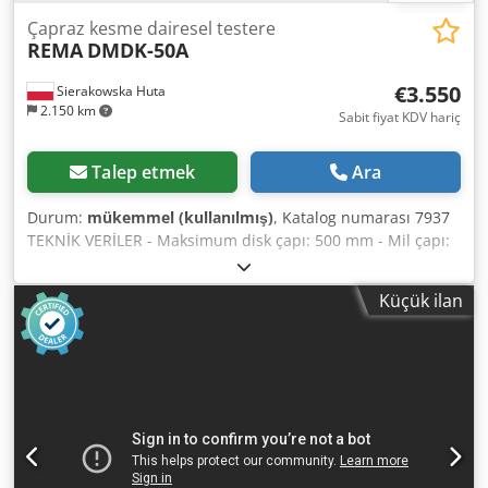
Çapraz kesme dairesel testere
REMA
DMDK-50A
€3.550
Sierakowska Huta
2.150 km
Sabit fiyat KDV hariç
Talep etmek
Ara
Durum:
mükemmel (kullanılmış)
, Katalog numarası 7937
TEKNİK VERİLER - Maksimum disk çapı: 500 mm - Mil çapı:
30 mm - Üstten pnömatik baskı - Disk için koruyucu
muhafaza - Pnömatik disk ilerletme - Maksimum kesme
Küçük ilan
yüksekliği: 150 mm - Maksimum kesme genişliği: 350 mm -
Ana motor: 5,5 kW - Emme çıkışları çapı: 120 mm - Tabla
ölçüleri (uz./gen.): 740x500 mm - Taban yüksekliğinden
tabla yüksekliği: 900 mm - Rulo masa: 2 adet - Giriş rulo
masası + kılavuz: 2050 mm Dcjdpfx Amezrnt Hegok - Çıkış
rulo masası: 1650 mm - Rulo masa genişliği: 510 mm -
Makinenin toplam ölçüleri (masa hariç) (uz./gen./yük.):
1200x640x1280 mm - Ağırlık: yaklaşık 500 kg AVANTAJLAR –