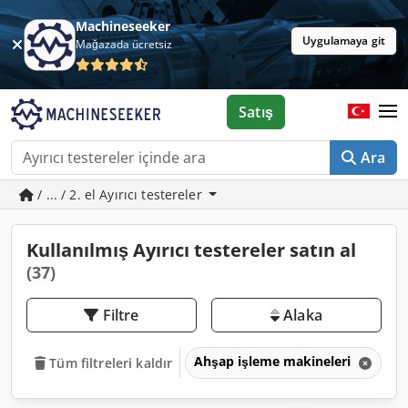
Machineseeker
Uygulamaya git
Mağazada ücretsiz
Satış
Ara
/ ... / 2. el Ayırıcı testereler
Kullanılmış Ayırıcı testereler satın al
(37)
Filtre
Alaka
Ahşap işleme makineleri
Ah
Tüm filtreleri kaldır