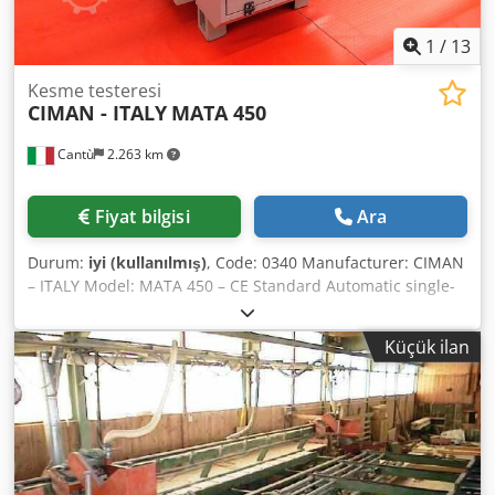
1
/
13
Kesme testeresi
CIMAN - ITALY
MATA 450
Cantù
2.263 km
Fiyat bilgisi
Ara
Durum:
iyi (kullanılmış)
, Code: 0340 Manufacturer: CIMAN
– ITALY Model: MATA 450 – CE Standard Automatic single-
head crosscut saw for aluminium with double-angle
capability, equipped with roller conveyors on both the left
Küçük ilan
and right sides – compliant with CE Standard. Technical
specifications: - Blade diameter: 450 mm, bore: 32 mm -
Motor: 3 HP, 2800 RPM - Cutting capacities: at 90° – 90 x
190 mm; at 45° – 90 x 125 mm - Pneumatically operated
profile clamping, blade lubrication, and feed Dcjdpsyv Il
Hsfx Amgek - Double head rotation: +/- 22.5° / 45° / 90° via
pneumatic cylinder - Adjustable cutting feed with oil-