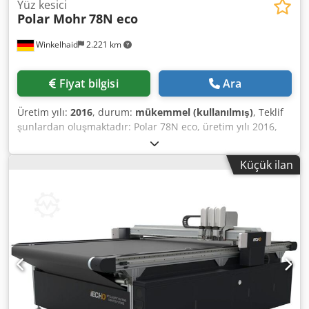
Yüz kesici
Polar Mohr
78N eco
Winkelhaid
2.221 km
Fiyat bilgisi
Ara
Üretim yılı:
2016
, durum:
mükemmel (kullanılmış)
, Teklif
şunlardan oluşmaktadır: Polar 78N eco, üretim yılı 2016,
yan hava masaları dahil (75x75cm ve 50x50cm), hemen
teslim edilebilir. Dkodpfxjw Am Dhe Agper
Küçük ilan