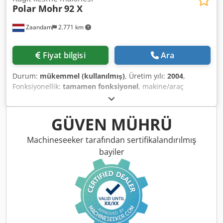
Polar Mohr
92 X
Zaandam
2.771 km
Fiyat bilgisi
Ara
Durum:
mükemmel (kullanılmış)
, Üretim yılı:
2004
,
Fonksiyonellik:
tamamen fonksiyonel
, makine/araç
numarası:
7411231
, Boyut 92 cm, Program, Yedek bıçak,
büyük yan sehpalar Dksdpfx Ajwnqwcegper Makine no:
7411231
GÜVEN MÜHRÜ
Machineseeker tarafından sertifikalandırılmış
bayiler