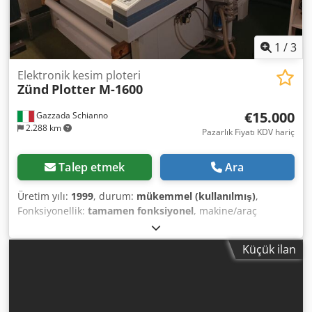
1
/
3
Elektronik kesim ploteri
Zünd
Plotter M-1600
€15.000
Gazzada Schianno
2.288 km
Pazarlık Fiyatı KDV hariç
Talep etmek
Ara
Üretim yılı:
1999
, durum:
mükemmel (kullanılmış)
,
Fonksiyonellik:
tamamen fonksiyonel
, makine/araç
numarası:
M16155
, Çizim ve kesim makinesi, ambalaj
tasarımı projelerinin oluşturulması için sunucu ve CAD
Küçük ilan
yazılımı (ARTIOSCAD) ile birlikte gelir. Dkedpfxjzkbads
Agper Çalışma alanı: 1300 x 1600 mm