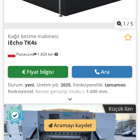
1
/
5
Kağıt kesme makinesi
iEcho
TK4s
Piaseczno
1.826 km
Fiyat bilgisi
Ara
Durum:
yeni
, Üretim yılı:
2025
, Fonksiyonellik:
tamamen
fonksiyonel
, kesme genişliği (maks.):
1.600 mm
,
yerleştirme yüksekliği:
50 mm
, kesme uzunluğu (maks.):
2.500 mm
, giriş akımı:
30 A
, giriş voltajı:
400 V
, Donanım:
Küçük ilan
dokümantasyon / kılavuz
, Akonda.pl – Twój Oficjalny
Partner iEcho. Oferujemy wszechstronną i wydajną
wycinarkę automatyczną iEcho TK4S – kompleksowe
Aramayı kaydet
rozwiązanie do automatycznego cięcia w wielu branżach.
Modułowa konstrukcja urządzenia pozwala na idealne