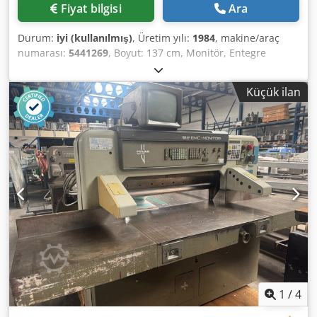
Fiyat bilgisi
Ara
Durum:
iyi (kullanılmış)
, Üretim yılı:
1984
, makine/araç
numarası:
5441269
, Boyut: 137 cm, Monitör, Entegre
hidrolik kaldırma sistemi, Yan sehpa yok. Dksdpsztcwvofx
Agpor
Küçük ilan
1
/
4