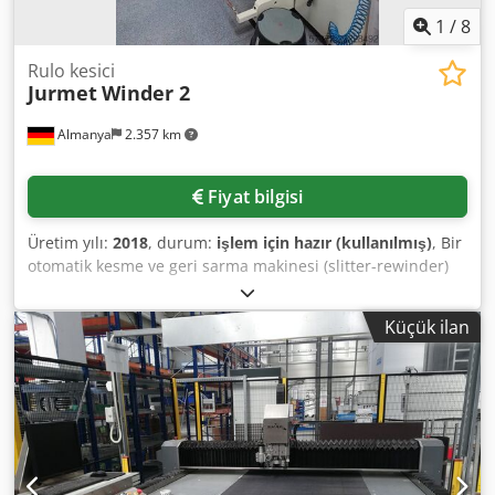
1
/
8
Rulo kesici
Jurmet
Winder 2
Almanya
2.357 km
Fiyat bilgisi
Üretim yılı:
2018
, durum:
işlem için hazır (kullanılmış)
, Bir
otomatik kesme ve geri sarma makinesi (slitter-rewinder)
Jurmet mevcuttur. Toplam çalışma mesafesi: yaklaşık 8900
km, maksimum çalışma genişliği: 1600 mm, minimum ana
Küçük ilan
rulo genişliği: 300 mm, maksimum ana rulo çapı: 1000 mm,
ana rulo iç çekirdek çapı: 76 mm/152 mm, bitmiş rulo iç
çekirdek çapı: 25,4 mm/76 mm, maksimum mekanik hız:
500 m/dak, maksimum hat gerginliği: 153 N, bıçak
pozisyonlama hassasiyeti: +/-0,3 mm, pres silindiri
genişliği: 1600 mm, maksimum ürün ağırlığı: 150 g/m²,
maksimum ürün kalınlığı: 220 µm, çalışma saati: yaklaşık