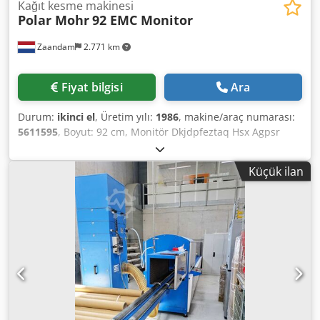
Kağıt kesme makinesi
Polar Mohr
92 EMC Monitor
Zaandam
2.771 km
Fiyat bilgisi
Ara
Durum:
ikinci el
, Üretim yılı:
1986
, makine/araç numarası:
5611595
, Boyut: 92 cm, Monitör Dkjdpfeztaq Hsx Agpsr
Küçük ilan