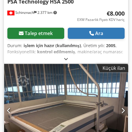
PSA Technology
HSA 2500
€8.000
Schinznach
2.377 km
EXW Pazarlık Fiyatı KDV hariç
Talep etmek
Ara
Durum:
işlem için hazır (kullanılmış)
, Üretim yılı:
2005
,
Fonksiyonellik:
kontrol edilmemiş
, makine/araç numarası:
325
, toplam ağırlık:
350 kg
, yakıt türü:
elektrikli
, renk:
beyaz
, PSA HSA2500, karton kılıflar için yarı otomatik kılıf
Küçük ilan
kesme sistemi Fonksiyonlar: Kılıfın manuel olarak itilmesi
Otomatik germe Otomatik besleme Otomatik uzunluk
ölçümü Otomatik kesme işlemi Ekranlı PLC kontrolü 50
farklı kılıf uzunluğu ve 3 adet sayısı için hafıza Dkedpfx Asy
Nyb Tegpor Uygun olduğu alanlar: Kağıt kılıflar Plastik
kılıflar