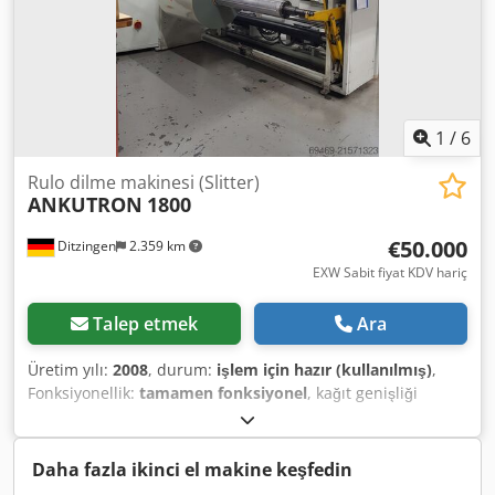
1
/
6
Rulo dilme makinesi (Slitter)
ANKUTRON
1800
€50.000
Ditzingen
2.359 km
EXW Sabit fiyat KDV hariç
Talep etmek
Ara
Üretim yılı:
2008
, durum:
işlem için hazır (kullanılmış)
,
Fonksiyonellik:
tamamen fonksiyonel
, kağıt genişliği
(maks.):
1.800 mm
, Çözme çapı: 1.000 mm Sarma çapı: 800
mm Maks. Hız: 400 m/dak 3 ve 6 inç için sürtünmeli miller
Çözme istasyonunda hidrolik kaldırıcı Dksdjywl D Nopfx
Daha fazla ikinci el makine keşfedin
Agpsr Yapıştırma masası Kenar kılavuz kontrolü Tidland