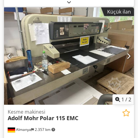
numarası:
617 138 66
, giriş voltajı:
380 V
, giriş akımı türü:
trifaze
, toplam uzunluk:
5.000 mm
, toplam genişlik:
3.100
Küçük ilan
mm
, toplam yükseklik:
2.000 mm
, Rulo malzemeden levha
halinde kesim yapan döner kesme makinesi Oluklu
mukavva ve kağıt Dedozi S Agspfx Agpokr 700 ila 1500 arası
kesme Rulo çapı maksimum 1500 mm
1
/
2
Kesme makinesi
Adolf Mohr
Polar 115 EMC
Almanya
2.357 km