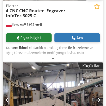
Plotter
4 CNC
CNC Router- Engraver
InfoTec 3025 C
Kowalew
1.975 km
Fiyat bilgisi
Ara
Durum:
ikinci el
, Satılık olarak uç freze ile frezeleme ve
ağaç türevi malzemelerin (mdf, yonga levha, osb)
delinmesi için tasarlanmış bir CNC freze makinesi
sunuyoruz. Çalışma tablası alanı: Y=4000 mm X=2100 mm.
Küçük ilan
Dsdpfezfirdjx Agpekr