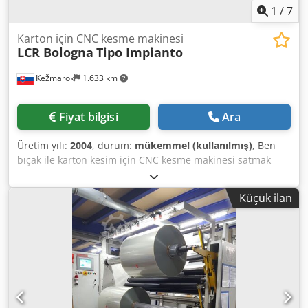
1
/
7
Karton için CNC kesme makinesi
LCR Bologna
Tipo Impianto
Kežmarok
1.633 km
Fiyat bilgisi
Ara
Üretim yılı:
2004
, durum:
mükemmel (kullanılmış)
, Ben
bıçak ile karton kesim için CNC kesme makinesi satmak
Dsdpfxsd I N Etj Agpekr İyi durumda, genellikle üreticiye,
hemen satılabilir onarılır.
Küçük ilan