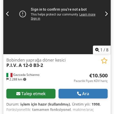
1
/
8
Bobinden yaprağa döner kesici
P.I.V.
A 12-0 B3-2
€10.500
Gazzada Schianno
2.288 km
Pazarlık Fiyatı KDV hariç
Talep etmek
Ara
Durum:
işlem için hazır (kullanılmış)
, Üretim yılı:
1998
,
Fonksiyonellik:
tamamen fonksiyonel
, makine/araç