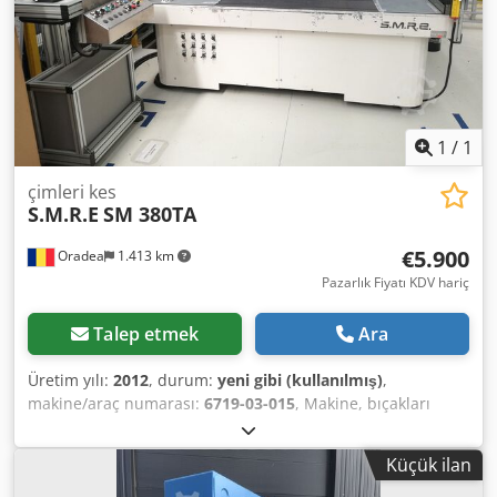
9850 h. Dokümantasyon mevcut. Yerinde inceleme
mümkündür. Dodpfxozhnupj Agpjkr
1
/
1
çimleri kes
S.M.R.E
SM 380TA
€5.900
Oradea
1.413 km
Pazarlık Fiyatı KDV hariç
Talep etmek
Ara
Üretim yılı:
2012
, durum:
yeni gibi (kullanılmış)
,
makine/araç numarası:
6719-03-015
, Makine, bıçakları
kesmek için aletler kullanarak kumaş ve deri malzemeleri
kesmek ve sert malzemeleri taşlamak için tasarlanmış ve
Küçük ilan
üretilmiştir. Makine, alet kesimi sırasında malzemeyi sıkıca
tutan yerleşik bir emme sistemine sahip bir çalışma