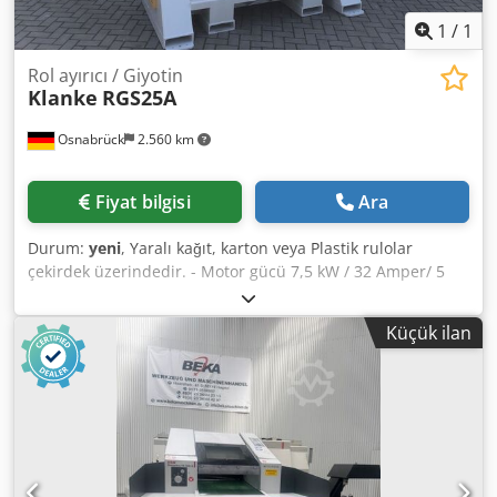
1
/
1
Rol ayırıcı / Giyotin
Klanke
RGS25A
Osnabrück
2.560 km
Fiyat bilgisi
Ara
Durum:
yeni
, Yaralı kağıt, karton veya Plastik rulolar
çekirdek üzerindedir. - Motor gücü 7,5 kW / 32 Amper/ 5
kutuplu – 50HZ-3LNPE - Çift el emniyet devresine sahip PLC
destekli kontrol - Kesme kuvveti 30 ton - Kesme hızı
Küçük ilan
17.3mm/sn Aşağıdakiler için tasarlanmış kesme kanalı: -
max. rulo uzunluğu 1500mm - max. rulo çapı 1200mm
Dkedpef S Ir Uofx Agpor - Makine ağırlığı yaklaşık 3000kg -
Renk RAL5012 - açık mavi Daha fazla bilgi ve fiyat talep
üzerine Mal siparişi