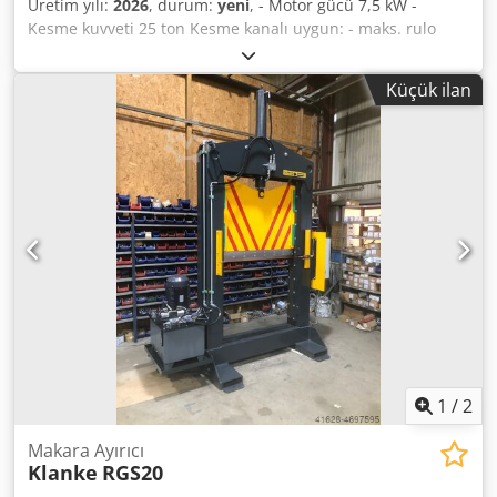
Üretim yılı:
2026
, durum:
yeni
, - Motor gücü 7,5 kW -
Kesme kuvveti 25 ton Kesme kanalı uygun: - maks. rulo
uzunluğu 1500 mm - maks. rulo çapı 800 mm - Makine
ağırlığı yaklaşık 3000 kg - Yaklaşık 110 litre tank kapasitesi -
Küçük ilan
Kumanda paneli ve karşısında el koruma kafesi Djdpfx
Aged Tfzdepjkr - Düz tip ayırıcı masa - Almanca belgeler: 2
kopya (1x metin, 1x CD) - Renk: RAL 5012 açık mavi Koruma
kafesi/bıçak kirişi RAL 1028 kavun sarısı Makine stokta –
hemen teslim Fiyat ve ek bilgi talep üzerine
1
/
2
Makara Ayırıcı
Klanke
RGS20