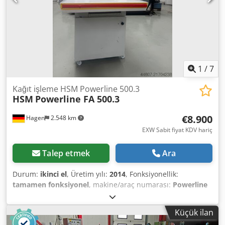
1
/
7
Kağıt işleme HSM Powerline 500.3
HSM
Powerline FA 500.3
€8.900
Hagen
2.548 km
EXW Sabit fiyat KDV hariç
Talep etmek
Ara
Durum:
ikinci el
, Üretim yılı:
2014
, Fonksiyonellik:
tamamen fonksiyonel
, makine/araç numarası:
Powerline
FA 500.3
, HSM Powerline 500.3 HSM Powerline yüksek
kapasiteli evrak imha makinelerinin amiral gemisi. Bu
Küçük ilan
güçlü cihaz, arşivlerde veya merkezi evrak imha