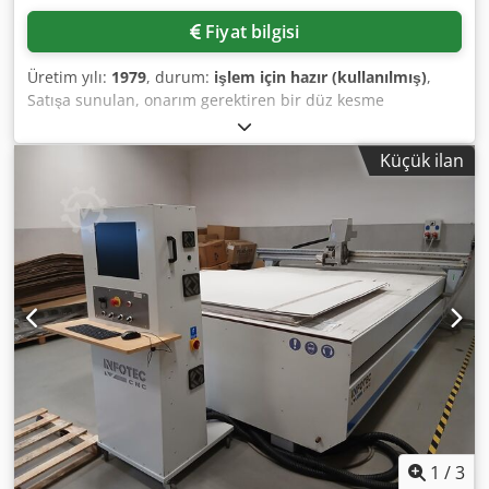
Fiyat bilgisi
Üretim yılı:
1979
, durum:
işlem için hazır (kullanılmış)
,
Satışa sunulan, onarım gerektiren bir düz kesme
makinesidir. Kesme genişliği: 1150 mm, besleme derinliği:
1150 mm, maks. yığın yüksekliği: 165 mm, maks. kesme
Küçük ilan
yüksekliği: 165 mm, tabla yüksekliği: yaklaşık 900 mm,
maks. arka dayanak hızı: yaklaşık 300 mm/s, arka
dayanağın konumlandırma doğruluğu: 0,01 mm. Destek
plakası olmadan en küçük kesim: yaklaşık 25 mm, destek
plakasıyla en küçük kesim: yaklaşık 90 mm, presleme
basıncı aralığı: yaklaşık 150 daN - 4500 daN, güvenlik
presleme basıncı: 30 daN, maks. bıçak stroku: yaklaşık 45
strok/dakika. Makine boyutları X/Y/Z: yaklaşık 2600
mm/2500 mm/1650 mm, ağırlık: yaklaşık 3200 kg. Ölçüm
cihazı arızalıdır. Önceden haber verilerek makine
incelenebilir. Dsdpfx Aozklfksgpjkr
1
/
3