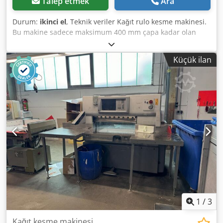
Talep etmek
Ara
Durum:
ikinci el
, Teknik veriler Kağıt rulo kesme makinesi.
Bu makine sadece maksimum 400 mm çapa kadar olan
küçük artık rulolar için, bu artık ruloları otomatik olarak
açmak ve kağıdı şeritler halinde keserek balyalara daha iyi
Küçük ilan
preslenmesini sağlamak amacıyla kullanılabilir. Üretici
bilinmiyor Türü bilinmiyor Yapım yılı bilinmiyor Rulolar için
besleme tablası boyutları: Rulo tutucunun iç genişliği 2,195
mm Rulo tutucunun iç yüksekliği 465 mm Besleme
tablasının genel taşıma boyutları: Djdpfx Ageu Tg Spepskr
2.650 x 1.300 x 2.150 mm (G x Y x D) Makaralı kesici
boyutları: Kesme milinin iç genişliği 2,250 mm Rulo
kesicinin genel taşıma boyutları: 3.050 x 1.550 x 550 mm (G
x Y x D) Açıklamalar: Daha fazla veri veya belge mevcut
değildir. Görüntüleme randevu ile mümkündür. Teknik
detaylar veya herhangi bir hata için sorumluluk kabul
etmiyoruz.
1
/
3
Kağıt kesme makinesi