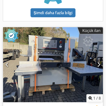
Şimdi daha fazla bilgi
Küçük ilan
1
/
8