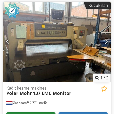
Küçük ilan
1
/
2
Kağıt kesme makinesi
Polar Mohr
137 EMC Monitor
Zaandam
2.771 km