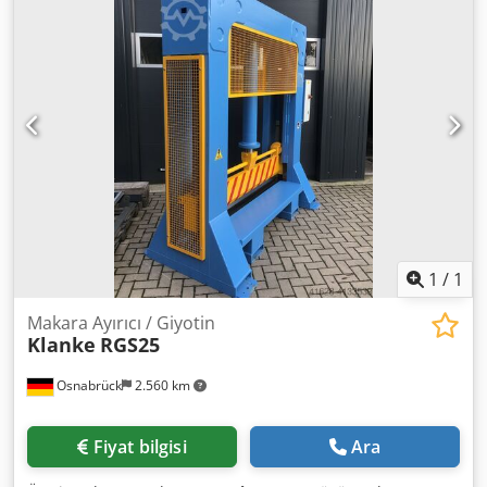
yüzeyinden oluşur. Operatör dışarıdan yapılan çizimleri
makineye yükleyebilir; alternatif olarak, makinenin
donatıldığı bilgisayarı kullanarak çizimi doğrudan
uygulayabilir. Makine yalnızca endüstriyel kullanım için
tasarlanmıştır Dkedoha Nxcspfx Agpor
1
/
1
Makara Ayırıcı / Giyotin
Klanke
RGS25
Osnabrück
2.560 km
Fiyat bilgisi
Ara