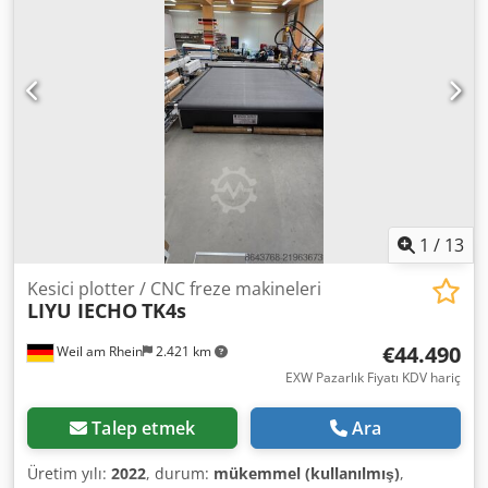
1
/
13
Kesici plotter / CNC freze makineleri
LIYU IECHO
TK4s
€44.490
Weil am Rhein
2.421 km
EXW Pazarlık Fiyatı KDV hariç
Talep etmek
Ara
Üretim yılı:
2022
, durum:
mükemmel (kullanılmış)
,