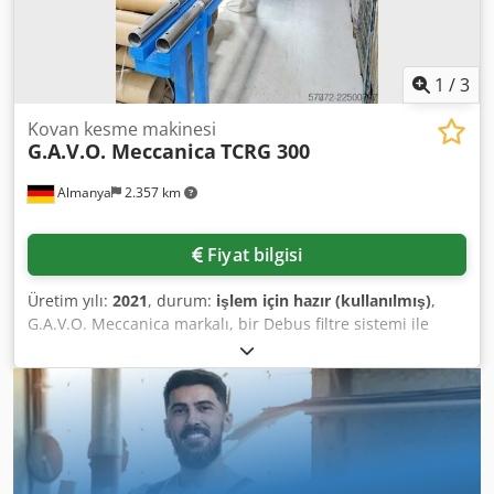
1
/
3
Kovan kesme makinesi
G.A.V.O. Meccanica
TCRG 300
Almanya
2.357 km
Fiyat bilgisi
Üretim yılı:
2021
, durum:
işlem için hazır (kullanılmış)
,
G.A.V.O. Meccanica markalı, bir Debus filtre sistemi ile
birlikte sunulan, otomatik kılıf kesme makinesi satılıktır. 1)
G.A.V.O. Meccanica kılıf kesme makinesi, Tip: TCRG 300,
üretim yılı: 2021, çalışma aralığı dış çapı: 80 mm - 230 mm,
maks. dış çapı (isteğe bağlı): 330 mm, maks. besleme
uzunluğu: 3000 mm, maks. kesme uzunluğu: 3000 mm,
min. kesme uzunluğu: 15 mm, min. karton kılıflarda duvar
kalınlığı: yaklaşık 4-5 mm, min. plastik kılıflarda duvar