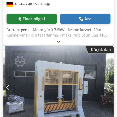
Osnabrück
2.560 km
Fiyat bilgisi
Ara
Durum:
yeni
, - Motor gücü 7,5kW - kesme kuvveti 20to
Kesme kanalı için tasarlanmış - maks. rulo uzunluğu 1100
mm - maks. rulo çapı 900 mm - makine ağırlığı yakl. 2500kg
- tank kapasitesi yaklaşık 100 Litre - kontrol paneli alanında
Küçük ilan
ve karşısında el koruması - müşterinin isteğine göre RAL
gövdesi renklendirmesi Koruyucu ızgara / bıçak çubuğu
RAL 1028 kavun sarısı Sipariş edilen ürünler Fiyat ve daha
fazla bilgi talep üzerine Dkjdpfxjftnt Ns Agper