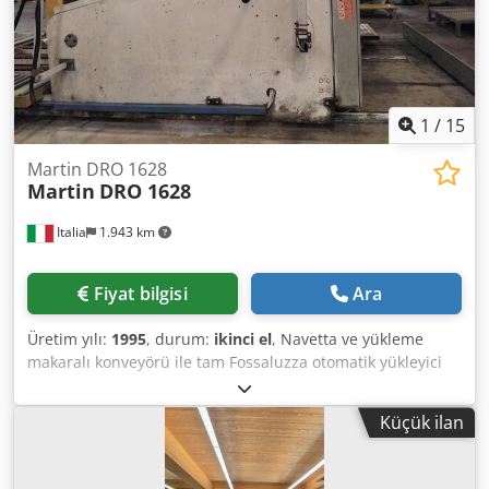
1
/
15
Martin DRO 1628
Martin
DRO 1628
Italia
1.943 km
Fiyat bilgisi
Ara
Üretim yılı:
1995
, durum:
ikinci el
, Navetta ve yükleme
makaralı konveyörü ile tam Fossaluzza otomatik yükleyici
Vakumlu giriş masası + kayışlar 3 adet alt baskı grubu
vakumlu taşıma ile Baskı kesme makinesi Atık temizleyici
Küçük ilan
Braker Tenace, 2011 yılı Martin bilyalı masa Martin Braker
Djdpfezd Dymjx Agpjkr Tabaka ve palet besleyicili tam
otomatik Martin paletleyici.