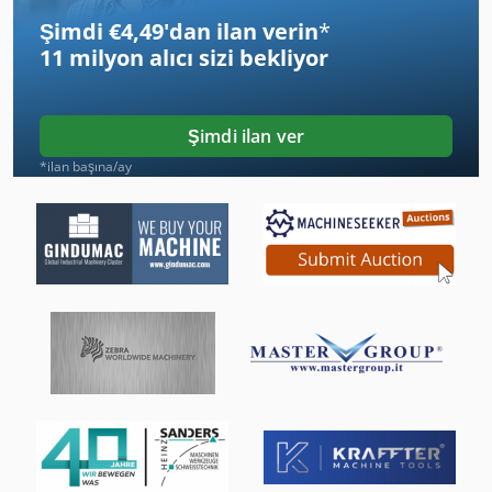
Şimdi €4,49'dan ilan verin
*
T 40 E
11 milyon alıcı
sizi bekliyor
Tak 18
Taş
Şimdi ilan ver
Taş Gördüm
*ilan başına/ay
Tb 53 Fr
Tel Erozyon Tezgahları
Tezgah Koltuk
Ticari Demir
Ticari Et Kıyma Makinesi
Tiefbord 8 25 100
Tos Fngj 20