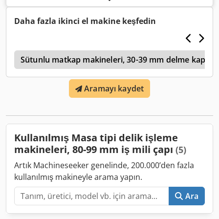
readout - Rotary table 1200 x 1200 mm - Table load
capacity max. 5000 kg - Spindle taper MK 5 - Automatic
Daha fazla ikinci el makine keşfedin
feeds 0.053 - 6.35 mm - Rapid traverse - Spindle speeds 24
- 2880 rpm - Coolant system - Various accessories & tool
holders included Errors and omissions excepted.
j
Sütunlu matkap makineleri, 30-39 mm delme kapasit
Aramayı kaydet
Kullanılmış Masa tipi delik işleme
makineleri, 80-99 mm iş mili çapı
(5)
Artık Machineseeker genelinde, 200.000’den fazla
kullanılmış makineyle arama yapın.
Ara