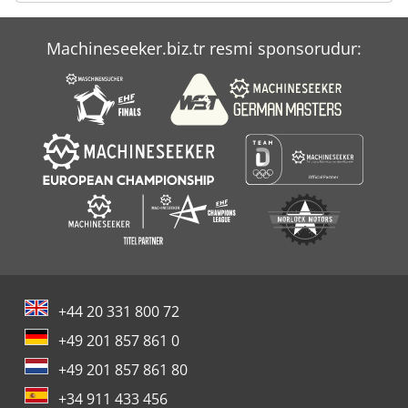
Machineseeker.biz.tr resmi sponsorudur:
+44 20 331 800 72
+49 201 857 861 0
+49 201 857 861 80
+34 911 433 456