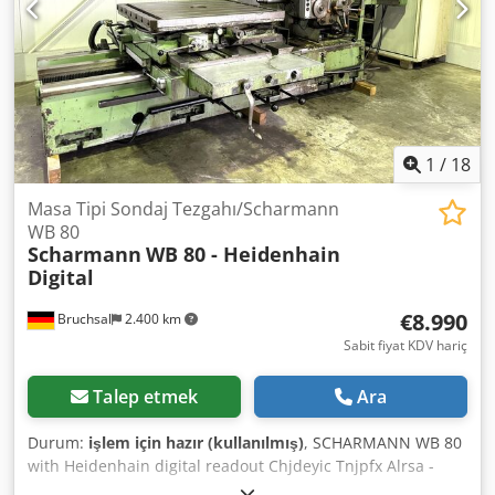
işletmenizi satmak istiyorsanız, lütfen bizimle iletişime
geçin. Daha fazla teklife web sitemizden ulaşabilirsiniz.
Randevu ile ziyaret mümkündür. Ziyaretinizi bekliyoruz.
Markus Hirsch Ekibiniz
1
/
18
Masa Tipi Sondaj Tezgahı/Scharmann
WB 80
Scharmann
WB 80 - Heidenhain
Digital
€8.990
Bruchsal
2.400 km
Sabit fiyat KDV hariç
Talep etmek
Ara
Durum:
işlem için hazır (kullanılmış)
, SCHARMANN WB 80
with Heidenhain digital readout Chjdeyic Tnjpfx Alrsa -
Travel X/Y/Z 1300x1200x1200 mm - Heidenhain digital