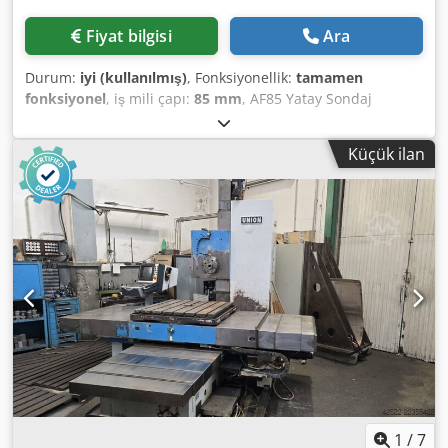
Fiyat bilgisi
Ara
Durum:
iyi (kullanılmış)
, Fonksiyonellik:
tamamen
fonksiyonel
, iş mili çapı:
85 mm
, AF85 Yatay Sondaj
Tezgahı X ekseni hareket mesafesi: 1000 mm Mil koniği:
MORSE 5 İş mili çıkışı (W): 700 mm Mil taşıyıcısının sehpa
Küçük ilan
üzerindeki hareket mesafesi (Y): 1000 mm Tabla
kelepçeleme yüzeyi: 900 x 1100 mm Cedpfx Aozriktslrsha
Ana elektrik motoru gücü: 11kW Paket içeriği: Ayar plakası,
mil başlığı ve destek
1
/
7