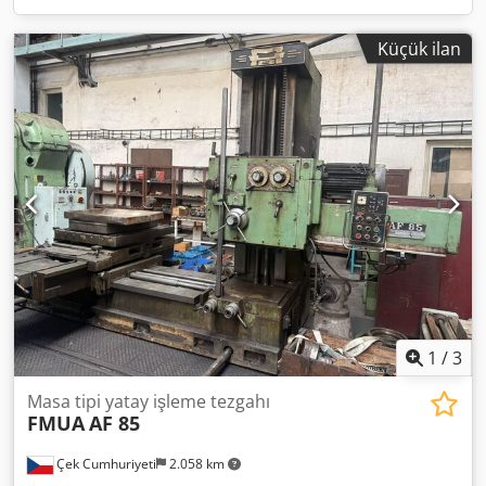
Küçük ilan
1
/
3
Masa tipi yatay işleme tezgahı
FMUA
AF 85
Çek Cumhuriyeti
2.058 km