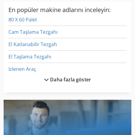
En popüler makine adlarını inceleyin:
80 X 60 Palet
Cam Taşlama Tezgahı
El Katlanabilir Tezgah
El Taşlama Tezgahı
Izlenen Araç
Daha fazla göster
Kılavuzu Ve Ipuçları Kadar 500 Mm Milli Torna Tezgahı
Makine 200 Mm
Model Freze Makinesi
Ne Genişletme
Sus 80