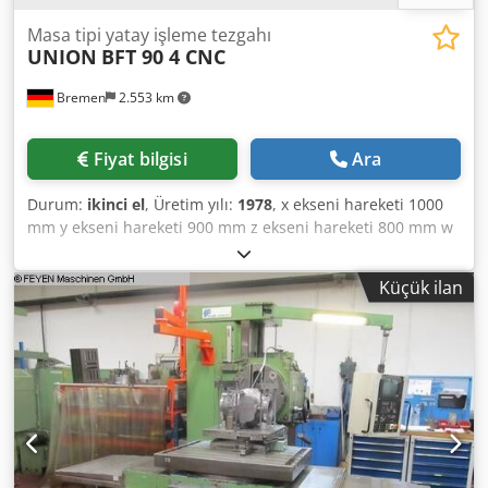
Masa tipi yatay işleme tezgahı
UNION
BFT 90 4 CNC
Bremen
2.553 km
Fiyat bilgisi
Ara
Durum:
ikinci el
, Üretim yılı:
1978
, x ekseni hareketi 1000
mm y ekseni hareketi 900 mm z ekseni hareketi 800 mm w
ekseni (mil ekseni, boylam) 500 mm Mil çapı 90 mm Tabla
üzerine montaj alanı 1.000 x 1.000 mm Tabla taşıma
Küçük ilan
kapasitesi 2,5 ton Mil dönüş hızları 8 - 1600 devir/dakika
Tahrik gücü - Freze mili 11 kW Takım tutucu SK 40 Kontrol
sistemi Heidenhain TNC 407 Boyutlar U x G x Y 4,5 x 3,25 x
3,0 m Makine ağırlığı yaklaşık 8 ton İkinci el tabla tipi
matkap tezgahı. CNC Heidenhain TNC 407 ile donatılmıştır.
Cedpfx Alezmir Toreha - Çeşitli takım tutucular - Motorlu
döner tabla - Soğutma sistemi