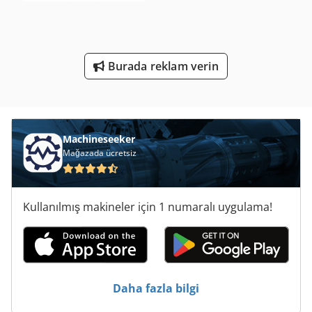
Tps 330
Upe 80 120 F
Burada reklam verin
Zaidi Şef Ön Yükleyici
Çalışma Araç
Machineseeker
Mağazada ücretsiz
Kullanılmış makineler için 1 numaralı uygulama!
Daha fazla bilgi