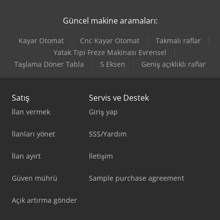
Güncel makine aramaları:
Kayar Otomat
Cnc Kayar Otomat
Takmalı raflar
Yatak Tipi Freze Makinası Evrensel
Taşlama Döner Tabla
5 Eksen
Geniş açıklıklı raflar
Satış
Servis ve Destek
İlan vermek
Giriş yap
İlanları yönet
SSS/Yardım
İlan ayırt
İletişim
Güven mührü
Sample purchase agreement
Açık artırma gönder