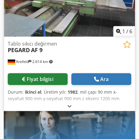
1
/
6
Tablo sıkıcı değirmen
PEGARD
AF 9
Krefeld
2.614 km
Fiyat bilgisi
Ara
Durum:
ikinci el
, Üretim yılı:
1982
, mil çapı 90 mm x-
seyahat 900 mm y-seyahat 900 mm z ekseni 1200 mm
Chsdpfx Aletv H Ucjroa w ekseni 800 mm masa sıkıştırma
alanı 900 x 1200 mm 360 derece dönüş masa yükü 6.0 t hız
25 - 1400 rpm mil montajı ISO 40 Voltaj 380 V / 50 Hz Freze
mili tahriki 9,2 kW toplam güç gereksinimi 35 KVA Makine
ağırlığı yaklaşık 10 t Alan gereksinimi yaklaşık 4,5 x 2,8 x 2,5
m Makine 1994 yılında üretici tarafından elden geçirildi,