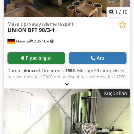
1
/
10
Masa tipi yatay işleme tezgahı
UNION
BFT 90/3-1
Almanya
2.357 km
Fiyat bilgisi
Ara
Durum:
ikinci el
, Üretim yılı:
1988
, Mil çapı 90 mm x-ekseni
hareket mesafesi 2000 mm y-ekseni hareket mesafesi 1250
mm z-ekseni hareket mesafesi 1250 mm Mil devir sayısı 8-
1600 d/dak Mil strok uzunluğu 720 mm İlerleme 1-2500
Küçük ilan
mm/dev Makine ağırlığı yaklaşık 9,1 t 31881-07/9 Teknik
veriler üretici veya işletmeciden alınan bilgilerdir ve bizim
için bağlayıcı değildir. Ara satış hakkımız saklıdır; yalnızca
iş ve satış şartlarımız geçerlidir. Hakkımızda Cedpfxeyutqkj
Alrjha Depoda 400’den fazla kendi makinemiz 15.000
m²’den fazla depo alanı, vinç kapasitesi 70 t Atölyeniz için
10.000’den fazla ekipman ürünü Makine, üretim hattı veya