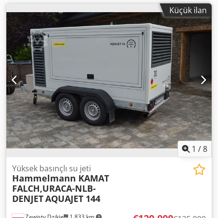
Küçük ilan
1
/
8
Yüksek basınçlı su jeti
Hammelmann KAMAT
FALCH,URACA-NLB-
DENJET
AQUAJET 144
Zawisty Dzikie
1.833 km