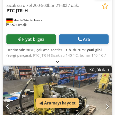
Sıcak su dizel 200-500bar 21-30l / dak.
PTC
JTR-H
Rheda-Wiedenbrück
2.524 km
Fiyat bilgisi
Ara
Üretim yılı:
2020
, çalışma saatleri:
1 h
, durum:
yeni gibi
(sergi parçası)
, PTC JTR-H Sıcak su 140 ° C, buhar 140 ° C /
32bar ve yüksek basınçlı buhar 150 ° C / 200bar (sadece
versiyon 350 bar) Treyler benzer ancak Dynajet, Oertzen,
Küçük ilan
Falch, DIBO, ... - Tek akslı tekerlekli, park freni, otomatik
geri vites, park ayakları, arka lambalar ve reflektörler, 50
mm bağlantı için çekme halkası, 13 "lastikler ve ABS ile
destek ayağı ile sıcak daldırma galvanizli çerçeve üzerinde
römork. Aşağıdaki sıcak su modelleri mevcuttur: JTR- H
21/200 | 21l / dak. 200bar'da | Motor: Kohler KDW 702
Aramayı kaydet
12,6kW JTR-H 23/350 | 23l / dak. 350bar'da | Motor: Kohler
KDW 1404 26kW JTR-H 20/500 | 20l / dak . 500bar'da |
Motor: Kohler KDW 1404 26kW JTR-H 30/500 | 30l / dak.