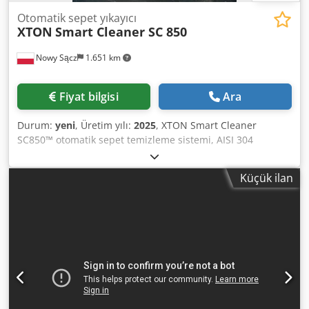
Otomatik sepet yıkayıcı
XTON
Smart Cleaner SC 850
Nowy Sącz
1.651 km
Fiyat bilgisi
Ara
Durum:
yeni
, Üretim yılı:
2025
, XTON Smart Cleaner
SC850™ otomatik sepet temizleme sistemi, AISI 304
paslanmaz çelik ve AISI 316 aside dayanıklı çelikten
yapılmıştır ve çeşitli endüstrilerde ve otomotiv sektöründe
Küçük ilan
kullanılmak üzere tasarlanmıştır. Temizleme sistemi,
temizlenen parçaların yüzeyine zarar vermeden yağ veya
gres ile kirlenmiş parçaları yağdan arındırmak ve
temizlemek için kullanılır. Temizlik verimliliği, optimum
sıcaklık ve basınçla birlikte her türlü kirliliği zahmetsizce
gideren tescilli XPOWER Active Cleaner BA sıvımızla
geliştirilmiştir. Ünite, 80°C'ye kadar sıcaklıklarda kapalı
devre bir sistemde çalışır. Standart ekipman 85 cm
çapında döner bir sepet ve sıvının hızlı bir şekilde