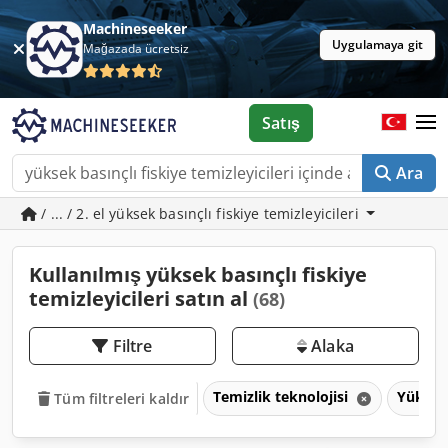
Machineseeker
Uygulamaya git
Mağazada ücretsiz
Satış
Ara
/ ... / 2. el yüksek basınçlı fiskiye temizleyicileri
Kullanılmış yüksek basınçlı fiskiye
temizleyicileri satın al
(68)
Filtre
Alaka
Temizlik teknolojisi
Yüksek 
Tüm filtreleri kaldır