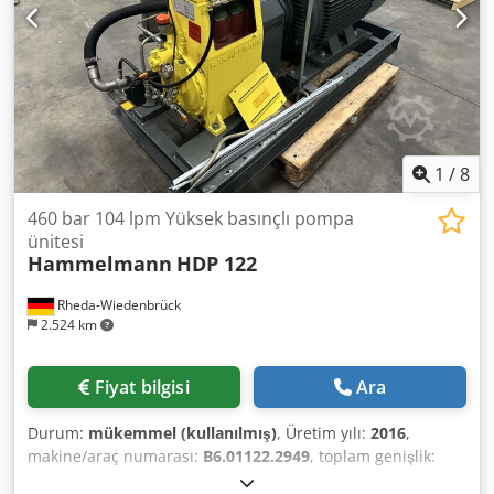
1
/
8
460 bar 104 lpm Yüksek basınçlı pompa
ünitesi
Hammelmann
HDP 122
Rheda-Wiedenbrück
2.524 km
Fiyat bilgisi
Ara
Durum:
mükemmel (kullanılmış)
, Üretim yılı:
2016
,
makine/araç numarası:
B6.01122.2949
, toplam genişlik:
2.000 mm
, toplam uzunluk:
850 mm
, toplam yükseklik: