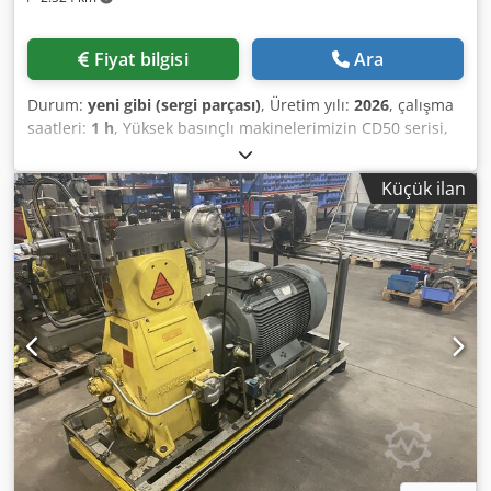
Fiyat bilgisi
Ara
Durum:
yeni gibi (sergi parçası)
, Üretim yılı:
2026
, çalışma
saatleri:
1 h
, Yüksek basınçlı makinelerimizin CD50 serisi,
230 ila 2000 bar arasında bir basınç ve 7 ila 74 l/dk
arasında bir hacimsel debiyi kapsar. Pompa, su soğutmalı
Küçük ilan
4 silindirli Toyota dizel motor tarafından tahrik
edilmektedir. Tamamen kapalı çerçeve, uzun hizmet ömrü
ve korozyon direnci sağlamak için sıcak daldırma galvanizli
çelikten yapılmıştır. Çerçeve astarlanır ve ardından
boyanır. Makinenin yalnızca 1550 x 920 mm'lik bir taban
alanına ihtiyacı vardır. Çerçeve altına 4 adet lastik ayak
monte edilmiştir. Makinede ayrıca forklift cepleri ve dört
köşeye de takılı kaldırma halkaları vardır. Galvanizli bir çatı
plakası, örneğin yüksek basınçlı hortumlar için koruma ve
saklama sağlar. Benzer ancak Dynajet, Falch,
Hammelmann, Kamat, Kärcher, Oertzen, Uraca, Woma, vb.
Değil. Mevcut modeller: ----- Model basınç hacim akışı
CD50-230 230 bar 74 Lpm CD50-400 400 bar 40 Lpm CD50-