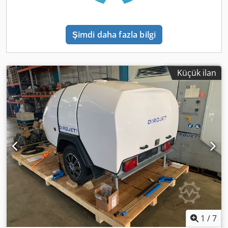
Ts Am Heck
Şimdi daha fazla bilgi
Küçük ilan
1
/
7