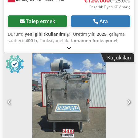
€120.000
€125.000
Pazarlık Fiyatı KDV hariç
Talep etmek
Ara
Durum:
yeni gibi (kullanılmış)
, Üretim yılı:
2025
, çalışma
saatleri:
400 h
, Fonksiyonellik:
tamamen fonksiyonel
,
basınç:
2.800 bar
, toplam ağırlık:
3.000 kg
, dönme hızı
(dk.):
1.900 dev/dak
, pompa kapasitesi:
30 l/dak
, Donanım:
Küçük ilan
Tip plakası mevcut
, HAMMELMANN AQUAJET 144 YIL 2025
2800 BAR 26 litre 2600 BAR 30 litre 910 BAR / 84 LİTRE
dönüştürme imkanı ÜRETİCİ GARANTİSİ DEUTZ TCD 6.1 ST5
140 KW MOTOR HEMEN TESLİM Dcsdpfx Aevgrpxsm Hsk
Tel