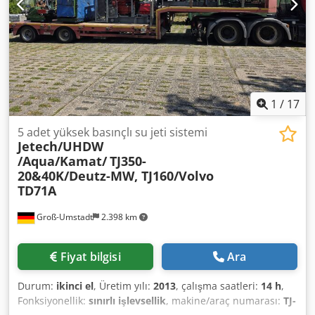
1
/
17
5 adet yüksek basınçlı su jeti sistemi
Jetech/UHDW
/Aqua/Kamat/
TJ350-
20&40K/Deutz-MW, TJ160/Volvo
TD71A
Groß-Umstadt
2.398 km
Fiyat bilgisi
Ara
Durum:
ikinci el
, Üretim yılı:
2013
, çalışma saatleri:
14 h
,
Fonksiyonellik:
sınırlı işlevsellik
, makine/araç numarası:
TJ-