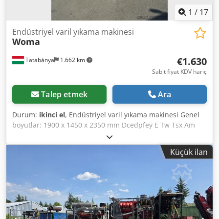
1
/
17
Endüstriyel varil yıkama makinesi
Woma
€1.630
Tatabánya
1.662 km
Sabit fiyat KDV hariç
Talep etmek
Ara
Durum:
ikinci el
, Endüstriyel varil yıkama makinesi Genel
boyutlar: 1900 x 1450 x 2350 mm Dcedpfey E Tw Tsx Am
Hok Pompasız
Küçük ilan