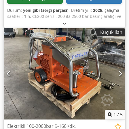
Durum:
yeni gibi (sergi parçası)
, Üretim yılı:
2025
, çalışma
saatleri:
1 h
, CE200 serisi, 200 ila 2500 bar basınç aralığı ve
25 ila 350 l / dak hacim akışı için elektrikle çalışan yüksek
basınçlı bir makinedir. Çerçeve, sıcak daldırma galvanizli
Küçük ilan
sac parçalardan oluşur ve yan çerçeve paslanmaz çelikten
imal edilmiştir. Dört lastik ayak, güvenli konumlandırma
sağlar. Kaldırma halkası, makinenin taşınmasını
kolaylaştırır. Benzer ancak Dynajet, Falch, Hammelmann,
Kamat, Kärcher, Oertzen, Uraca, Woma, vb. Yok. Mevcut
modeller: ----- 50 Hz -bar-l / dak. CE200-200-280 60 Hz -bar-
l/dk. CE200-200-350 ve diğerleri istek üzerine. Genel
özellikler: ----- Tahrik motorunun gücü: 150 kW (50Hz) / 150
kW (60Hz) Volt: 400V (50Hz) - 440V (60Hz) Amp: 160A (50Hz)
- 180A (60Hz) Boyutlar: 2100 mm x 1200 mm x 1400 mm
Ağırlık: 2200 kg Standart aksesuarlar dahil. Dcodshga S
Dopfx Am Hok
1
/
5
Elektrikli 100-2000bar 9-160l/dk.