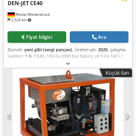
DEN-JET
CE40
Rheda-Wiedenbrück
2.524 km
Fiyat bilgisi
Ara
Durum:
yeni gibi (sergi parçası)
, Üretim yılı:
2025
, çalışma
saatleri:
1 h
, CE40, 100 ila 2000 bar basınç ve 9 ila 160 l /
dak hacim akışı için elektrikli tahrikli yüksek basınçlı
makinelerimizin serisine aittir. Çerçeve, sıcak daldırma
Küçük ilan
galvanizli sac parçalardan ve paslanmaz çelikten yapılmış
çevreleyen yan çerçevelerden oluşur. Ön tekerlek ve park
freni içeren iki büyük arka tekerlek, kolay manevra ve
dengeli park etme sağlar. Kaldırma halkası taşımayı
kolaylaştırır. Benzer ama değil Dynajet, Falch,
Hammelmann, Kamat, Kärcher, Oertzen, Uraca, Woma, vb.
Mevcut modeller: ----- 50 Hz-bar-l / dak. CE40-100-160
CE40-160-100 CE40-230-75 CE40-400-40 CE40-550-30 CE40-
700-23 CE40-800-20 CE40-1000-18 CE40-1250-13 CE40-
1380-12 CE40-2000-9 60 Hz ve diğerleri veri sayfasına ve