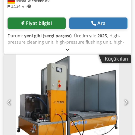
Rheda-Wiedenbrück
Amjhgbkfo Hok
2.524 km
Fiyat bilgisi
Ara
Durum:
yeni gibi (sergi parçası)
, Üretim yılı:
2025
, High-
pressure cleaning unit, high-pressure flushing unit, high-
pressure built-in jetter mounted on a hot-dip galvanized
and painted high-quality steel frame with forklift slots,
Küçük ilan
suitable for installation in commercial vehicles. PTC Moses
60/200, 75/150, 30/300, 75/210XL, 84/190XL, 102/150XL, and
50/300XL—similar to, but not Feierabend & Fock, Karo,
Leistikow, Müller, Rioned, Rockstroh, Rom, Rowo, etc.
Dcjdpfjf Ar Exsx Am Hsk The following models are
available: Moses 60/200 | 60 l/min at 200 bar | Engine:
Yanmar 3TNV88C 27.5 kW Stage V Moses 75/150 | 75 l/min
at 150 bar | Engine: Yanmar 3TNV88C 27.5 kW Stage V
Moses 30/300 | 30 l/min at 300 bar | Engine: Yanmar
3TNV88C 27.5 kW Stage V Moses XL 75/210 | 75 l/min at
210 bar | Engine: Yanmar 4TNV88C 35.5 kW Stage V Moses
XL 84/190 | 80 l/min at 190 bar | Engine: Yanmar 4TNV88C