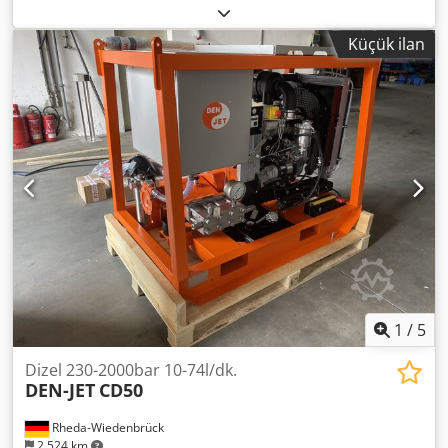
yüksek basınç pompa ünitesi, temel şasi üzerinde. Benzer
ama Kamat, Uraca, Woma değildir. Pompa tipi: HDP 77
Küçük ilan
Dedpfx Amewyn Suo Heck Çalışma basıncı: 330 bar Debi:
59 l/dak. Tahrik devir hızı: 1500 d/dak. Tahrik gücü: 37 kW
Siemens 1LA6223-4AA60 45 kW elektrik motorlu Basınç
ayar vanası ile, emniyet valfi ile, yağ soğutma sistemi ile.
Ebatlar UxGxY: yaklaşık 1.450x750x1.150 mm Ağırlık:
yaklaşık 600 kg Üretim yılı: 2011 Durum: İyi kullanılmış
durumda. Yeni yağ pompası.
1
/
5
Dizel 230-2000bar 10-74l/dk.
DEN-JET
CD50
Rheda-Wiedenbrück
2.524 km