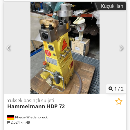
1.400 mm
, basınç:
460 bar
, çalışma basıncı:
460 bar
, giriş
Küçük ilan
akımı türü:
trifaze
, toplam ağırlık:
1.698 kg
, dönüş hızı
(maks.):
1.800 dev/dak
, güç:
0,089 kW (0,12 bg)
,
Hammelmann HDP 122 taban çerçevesi üzerinde sabit
yüksek basınç pompa ünitesi. Benzer ancak Kamat, Uraca,
Woma yok. Pompa tipi: HDP 122 Çalışma basıncı: 460 bar
Dağıtım hızı: 104 l/dak. Tahrik hızı: 1800 rpm. Tahrik gücü:
89 kW ACM 315 S-4/PHE elektrik motoru ile 110 kW, IP55
basınç kontrol valfi ile, Dcjdpfx Amsqhnrhj Hek emniyet
valfi ile, yağ soğutma sistemli. Boyutlar LxWxH: yaklaşık
2.000x850x1.140 mm Ağırlık: yaklaşık 1.698 kg İnşaat yılı:
2016 Durum: Çok iyi kullanılmış durumda. 2 adet
mevcuttur.
1
/
2
Yüksek basınçlı su jeti
Hammelmann
HDP 72
Rheda-Wiedenbrück
2.524 km