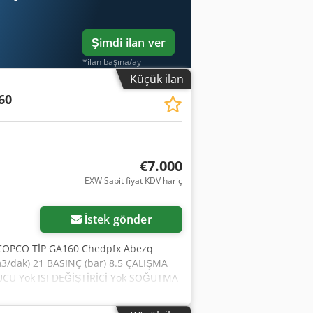
Şimdi ilan ver
*ilan başına/ay
Küçük ilan
60
€7.000
EXW Sabit fiyat KDV hariç
İstek gönder
SCOPCO TİP GA160 Chedpfx Abezq
/dak) 21 BASINÇ (bar) 8.5 ÇALIŞMA
CU Yok ISI DEĞİŞTİRİCİ Yok SOĞUTMA
ENİ/İKİNCİ EL İKİNCİ EL