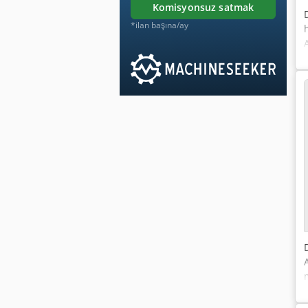
komisyonsuz satmak
*ilan başına/ay