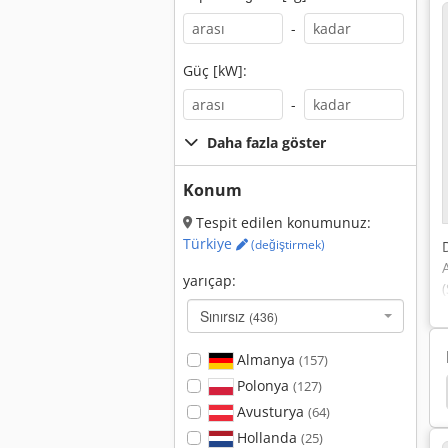
-
Güç [kW]:
-
Daha fazla göster
Konum
Tespit edilen konumunuz:
Türkiye
(değiştirmek)
yarıçap:
Sınırsız
(436)
Almanya
(157)
Polonya
(127)
de Süpürmek
Vinç
Vinçler
Vinç Demiryolu
Avusturya
(64)
Hollanda
(25)