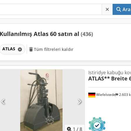
Ara
Kullanılmış Atlas 60 satın al
(436)
ATLAS
Tüm filtreleri kaldır
Istiridye kabuğu ko
ATLAS**
Breite 
Wiefelstede
2.603 
1
/
8