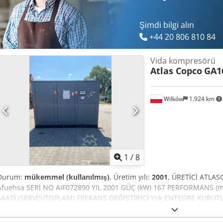
Şimdi bilgi alın
+44 20 806 810 84
Vida kompresörü
Atlas Copco
GA1
Wilków
1.924 km
1
/
8
Durum:
mükemmel (kullanılmış)
, Üretim yılı:
2001
, ÜRETİCİ ATLA
Afuehsa SERİ NO AIF072890 YIL 2001 GÜÇ (kW) 167 PERFORMANS (m3
SAATİ (SERVİS/TOPLAM) FREKANS DEĞİŞTİRİCİ Yok ENTEGRE KURUTU
(HAVA/SU) Hava TANK ÜZERİNDE Yok DÖKÜMANLAR Yok BAĞLANTI 3 Y