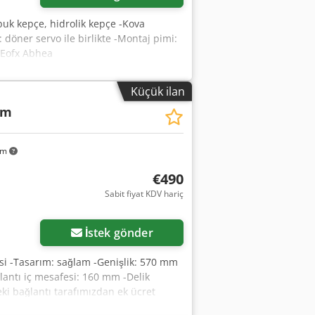
abuk kepçe, hidrolik kepçe -Kova
döner servo ile birlikte -Montaj pimi:
 Eofx Abhea
Küçük ilan
cm
km
€490
Sabit fiyat KDV hariç
İstek gönder
esi -Tasarım: sağlam -Genişlik: 570 mm
antı iç mesafesi: 160 mm -Delik
eki bağlantı tarafımızdan ek ücret