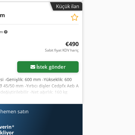
Küçük ilan
cm
km
€490
Sabit fiyat KDV hariç
İstek gönder
si -Genişlik: 600 mm -Yükseklik: 600
 45/50 mm -Yırtıcı dişler Cedpfx Aeb A
ğiştirilebilir -Net ağırlık: 160 kg
i hemen satın
verin
*
ekliyor