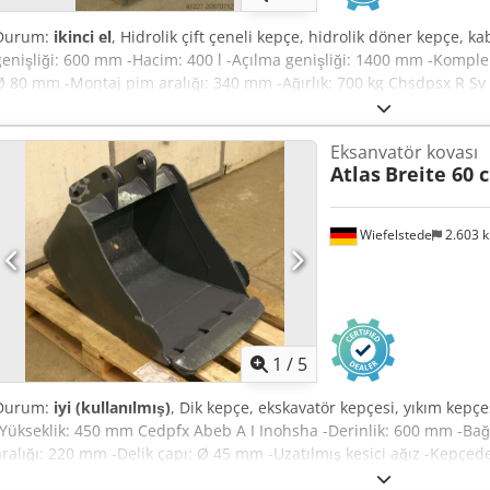
Durum:
ikinci el
, Hidrolik çift çeneli kepçe, hidrolik döner kepçe, k
genişliği: 600 mm -Hacim: 400 l -Açılma genişliği: 1400 mm -Komple: 
Ø 80 mm -Montaj pim aralığı: 340 mm -Ağırlık: 700 kg Chsdpsx R Sv
Eksanvatör kovası
Atlas
Breite 60 
Wiefelstede
2.603 
1
/
5
Durum:
iyi (kullanılmış)
, Dik kepçe, ekskavatör kepçesi, yıkım kepç
-Yükseklik: 450 mm Cedpfx Abeb A I Inohsha -Derinlik: 600 mm -Bağl
aralığı: 220 mm -Delik çapı: Ø 45 mm -Uzatılmış kesici ağız -Kepçed
karşılığında değiştirilebilir -Boş ağırlık: 130 kg