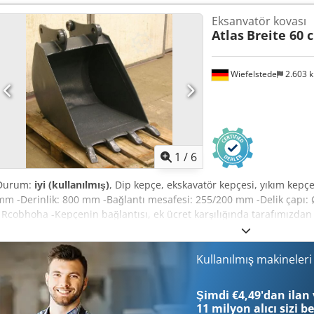
Eksanvatör kovası
Atlas
Breite 60 
Wiefelstede
2.603 
1
/
6
Durum:
iyi (kullanılmış)
, Dip kepçe, ekskavatör kepçesi, yıkım kepçe
mm -Derinlik: 800 mm -Bağlantı mesafesi: 255/200 mm -Delik çapı: Ø
I Rcobhoha -Kepçenin bağlantısı, ek ücret karşılığında tarafımızdan de
Kullanılmış makineler
Şimdi €4,49'dan ilan 
11 milyon alıcı
sizi b