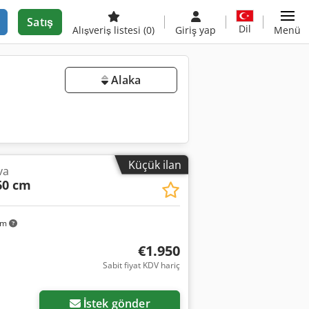
Satış
Dil
Alışveriş listesi
(0)
Giriş yap
Menü
Alaka
Küçük ilan
va
60 cm
km
€1.950
Sabit fiyat KDV hariç
İstek gönder