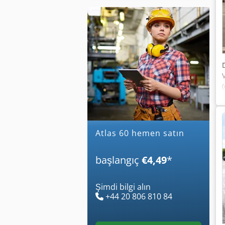
atlas 60 hemen satın
başlangıç
€4,49
*
Şimdi bilgi alın
+44 20 806 810 84