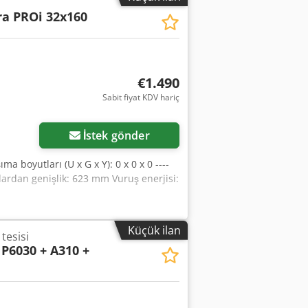
ra PROi 32x160
€1.490
Sabit fiyat KDV hariç
İstek gönder
 boyutları (U x G x Y): 0 x 0 x 0 ----
lardan genişlik: 623 mm Vuruş enerjisi:
Küçük ilan
tesisi
P6030 + A310 +