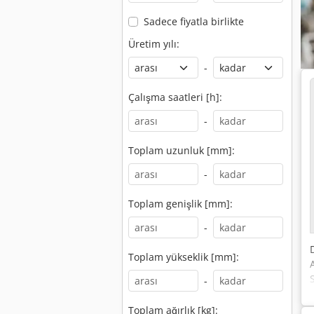
Sadece fiyatla birlikte
Üretim yılı:
-
Çalışma saatleri [h]:
-
Toplam uzunluk [mm]:
-
Toplam genişlik [mm]:
-
Toplam yükseklik [mm]:
-
Toplam ağırlık [kg]: