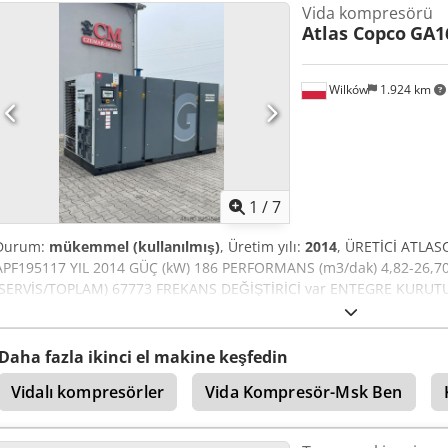
Vida kompresörü
Atlas Copco
GA1
Wilków
1.924 km
1
/
7
Durum:
mükemmel (kullanılmış)
, Üretim yılı:
2014
, ÜRETİCİ ATLA
APF195117 YIL 2014 GÜÇ (kW) 186 PERFORMANS (m3/dak) 4,82-26,70
(SERVİS/TOPLAM) 67773 FREKANS DEĞİŞTİRİCİ var ENTEGRE KURUTU
(HAVA/SU) hava TANK ÜZERİNDE yok DÖKÜMANLAR yok BAĞLANTI 3 YE
Smex Abhsha
Daha fazla ikinci el makine keşfedin
Vidalı kompresörler
Vida Kompresör-Msk Ben