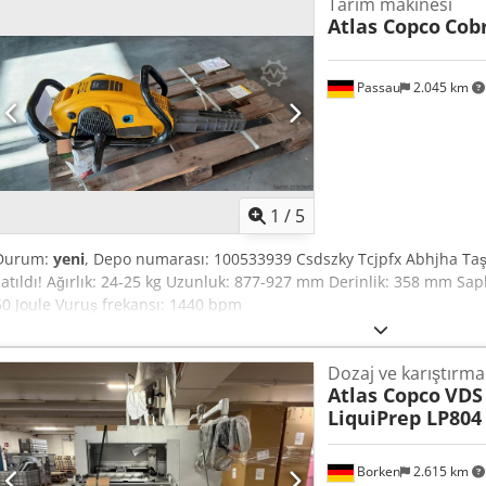
Tarım makinesi
Atlas Copco
Cob
Passau
2.045 km
1
/
5
Durum:
yeni
, Depo numarası: 100533939 Csdszky Tcjpfx Abhjha Taşıma
satıldı! Ağırlık: 24-25 kg Uzunluk: 877-927 mm Derinlik: 358 mm Sap
60 Joule Vuruş frekansı: 1440 bpm
Dozaj ve karıştırma 
Atlas Copco
VDS 
LiquiPrep LP804
Borken
2.615 km