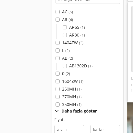
AC
(5)
AR
(4)
AR65
(1)
AR80
(1)
1404ZW
(2)
L
(2)
AB
(2)
AB1302D
(1)
0
(2)
1604ZW
(1)
250MH
(1)
270MH
(1)
350MH
(1)
Daha fazla göster
Fiyat:
-