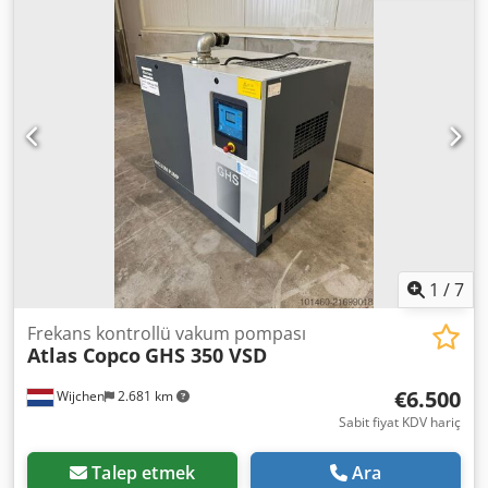
kompresör performansı nedeniyle söküldü. Çok az
kullanıldı :( Enerji geri kazanım ünitesi Atlas Copco ER90 -
ayrıntılar PDF olarak eklenmiştir. Su soğutmalı, yağsız ZR
kompresör için Enerji geri kazanım ünitemiz ER ile ZR su
soğutmalı, yağsız kompresörünüzü sıcak su için bir enerji
kaynağına dönüştürün. Dcjdpfxsp N H Hue Adysk Güç: 90
kw Özel ekipman: Yedek su pompası - yedeklilik 2. ısı
eşanjörü - Çok iyi durumda. Neredeyse hiç kullanılmadı -
kötü planlama! Ne yazık ki artık hiçbir belge mevcut değil.
1
/
7
Frekans kontrollü vakum pompası
Atlas Copco
GHS 350 VSD
€6.500
Wijchen
2.681 km
Sabit fiyat KDV hariç
Talep etmek
Ara