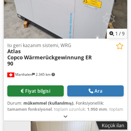
1
/
9
Isı geri kazanım sistemi, WRG
Atlas
Copco
Wärmerückgewinnung ER
90
Marthalen
2.345 km
Fiyat bilgisi
Ara
Durum:
mükemmel (kullanılmış)
, Fonksiyonellik:
tamamen fonksiyonel
, toplam uzunluk:
1.950 mm
, toplam
genişlik:
1.500 mm
, toplam yükseklik:
1.500 mm
, Burada
sat Basınçlı hava sistemleri için ısı geri kazanım sistemi.
Küçük ilan
Orijinal Atlas Copco. Kompresör için WRG sistemi. Yetersiz