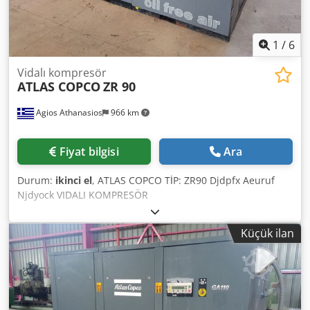
1
/
6
Vidalı kompresör
ATLAS COPCO
ZR 90
Agios Athanasios
966 km
Fiyat bilgisi
Ara
Durum:
ikinci el
, ATLAS COPCO TİP: ZR90 Djdpfx Aeuruf
Njdyock VIDALI KOMPRESÖR
Küçük ilan