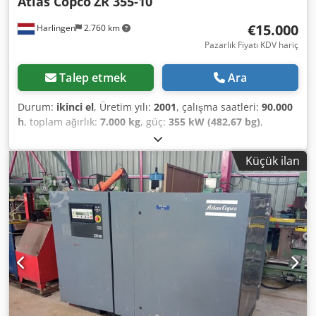
Atlas Copco
ZR 355-10
€15.000
Harlingen
2.760 km
Pazarlık Fiyatı KDV hariç
Talep etmek
Ara
Durum:
ikinci el
, Üretim yılı:
2001
, çalışma saatleri:
90.000
h
, toplam ağırlık:
7.000 kg
, güç:
355 kW (482,67 bg)
,
çalışma basıncı:
10 bar
, basınç (maks.):
10 bar
, soğutma
tipi:
su
, İyi çalışan yağsız kompresör, yedek parça olarak da
Küçük ilan
uygun (motor, hava ucu, soğutucular) Dcjdjxbdppjpfx
Adysk