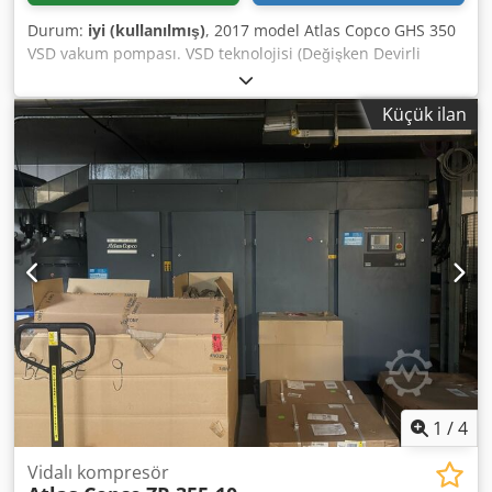
Durum:
iyi (kullanılmış)
, 2017 model Atlas Copco GHS 350
VSD vakum pompası. VSD teknolojisi (Değişken Devirli
Sürücü) sayesinde optimum performans ve önemli enerji
tasarrufu sağlar. Pompa, 12.558 çalışma saatiyle
Küçük ilan
mükemmel durumda. Djdpfx Adsy Ahrmsysck
1
/
4
Vidalı kompresör