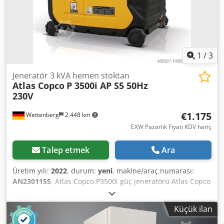
1
/
3
Jeneratör 3 kVA hemen stoktan
Atlas Copco
P 3500i AP S5 50Hz
230V
€1.175
Wettenberg
2.448 km
EXW Pazarlık Fiyatı KDV hariç
Talep etmek
Ara
Üretim yılı:
2022
, durum:
yeni
, makine/araç numarası:
AN2301155
, Atlas Copco P3500i güç jeneratörü Atlas Copco
P3500i iP mobil güç jeneratörü hafif, verimli ve güvenilir bir
mobil güç kaynağıdır. Yüksek yakıt verimliliği ve kompakt
Küçük ilan
boyutları sayesinde jeneratör, günlük kullanım için, sık
yapılan tekli işler için, tipik olarak elektrikli aletler için bir