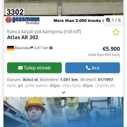
8,900 – see -8578-! ACCESSORY DETAILS WITHOUT
WARRANTY, subject to alterations, prior sale, and errors!
1
/
6
Kanca kasalı yük kamyonu (roll-off)
Atlas
AR 202
€5.900
Bovenden
2.411 km
Sabit fiyat KDV hariç
Talep etmek
Ara
Durum:
ikinci el
, kilometre:
1.001 km
, ilk tescil:
01/1997
,
renk:
gri
, şoför kabini:
diğer
, vites türü:
diğer
, Üretim yılı:
1997
, Vehicle location: Bovenden, rear supports, hydraulic
cross locking Body: superstructure length 6,350 mm, for
containers up to 7 m, approx. 1,700 operating hours,
equipped with DIN articulated hook lock and additional
hydraulic cross locking, ACCESSORY DETAILS WITHOUT
GUARANTEE, subject to change, prior sale and errors