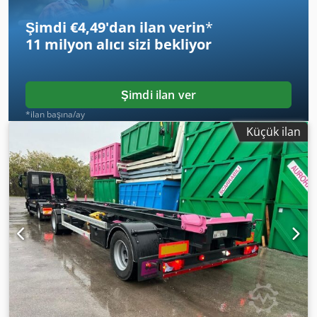
excepted! Dedpfx Aei Rqrwsdyock
Şimdi €4,49'dan ilan verin
*
11 milyon alıcı
sizi bekliyor
Şimdi ilan ver
*ilan başına/ay
Küçük ilan