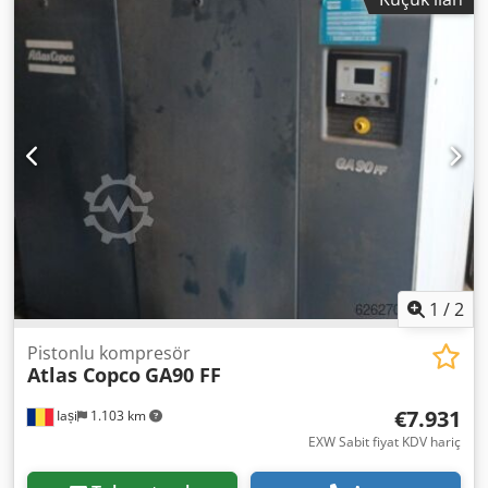
1
/
2
Pistonlu kompresör
Atlas Copco
GA90 FF
€7.931
Iași
1.103 km
EXW Sabit fiyat KDV hariç