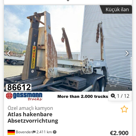
Hidrolik kabinli – 4 destekli – Toplam ağırlık 33.500 kg –
Küçük ilan
11.094 çalışma saati – = Ek Bilgiler = İmalat Yılı: 2014
Dcjdpfx Adeyuix Roysk Model Yılı: 2014 Kullanım Amacı:
İnşaat Tahrik: Tekerlekli Toplam Ağırlık: 33.500 kg CE
İşareti: Evet Referans Numarası: 51 = Şirket Bilgileri =
Antwerp ve Brüksel arasında, A12 otoyolu üzerinde ve
Antwerp limanına yakın bir konumdayız. Çalışma saatleri:
Pazartesi'den Cuma'ya kadar kesintisiz olarak sabah
8:30'dan akşam 19:00'a kadar.
1
/
12
Özel amaçlı kamyon
Atlas
hakenbare
Absetzvorrichtung
€2.900
Bovenden
2.411 km