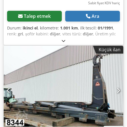
Sabit fiyat KDV hariç
Talep etmek
Ara
Durum:
ikinci el
, kilometre:
1.001 km
, ilk tescil:
01/1991
,
renk:
gri
, şoför kabini:
diğer
, vites türü:
diğer
, Üretim yılı:
1991
, Vehicle location: Bovenden, container locking, rear
support Body: Hook-liftable Atlas skip loader on Roland
Küçük ilan
roll-off frame (year of manufacture: 1994) Dcedpfop N
Apasx Adysk ACCESSORY INFORMATION WITHOUT
GUARANTEE, Subject to changes, prior sale and errors
excepted!