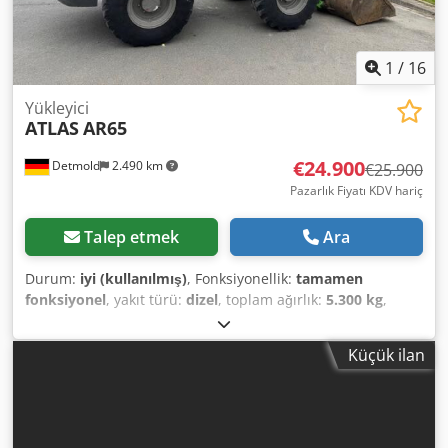
1
/
16
Yükleyici
ATLAS
AR65
€24.900
Detmold
2.490 km
€25.900
Pazarlık Fiyatı KDV hariç
Talep etmek
Ara
Durum:
iyi (kullanılmış)
, Fonksiyonellik:
tamamen
fonksiyonel
, yakıt türü:
dizel
, toplam ağırlık:
5.300 kg
,
Üretim yılı:
2014
, çalışma saatleri:
7.440 h
, Donanım:
ek
farlar, her tahrikli, kabin, standart kepçe
, Atlas 65 lastikli
Küçük ilan
yükleyici, 2014 model, 7.440 çalışma saatinde, hızlı
bağlantı sistemi ve kepçe dahil, temiz durumda, hemen
çalışmaya hazır. Nakliye ve teslimat imkanı mevcuttur.
Randevu ile, hafta sonları da dahil olmak üzere, yerinde
inceleme mümkündür. Dedpfxsy N Ei Ns Adyjck