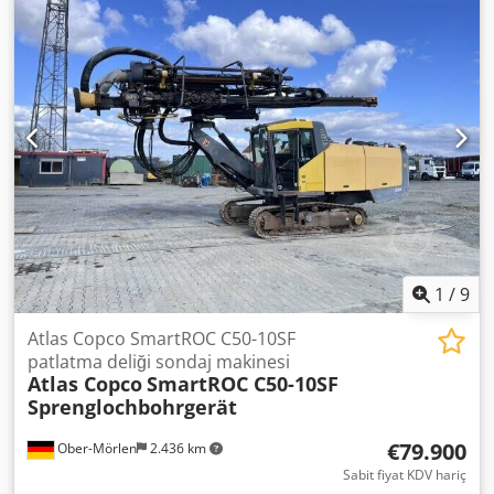
şirketler için mükemmel çözüm. - Geniş model seçeneği -
Uygun fiyatlar - Hızlı ve etkili sipariş karşılama Dcedpfx
Adjq Dlk Aoyok İhtiyaçlarınıza uygun doğru kompresörleri
bulmak için bizimle iletişime geçin!
1
/
9
Atlas Copco SmartROC C50-10SF
patlatma deliği sondaj makinesi
Atlas Copco
SmartROC C50-10SF
Sprenglochbohrgerät
€79.900
Ober-Mörlen
2.436 km
Sabit fiyat KDV hariç