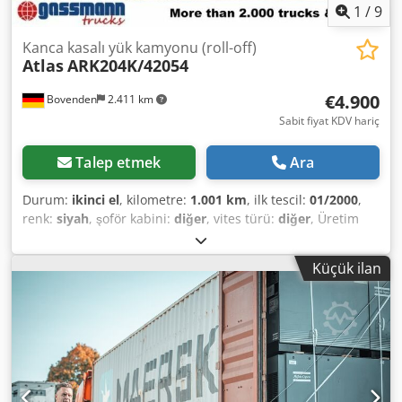
1
/
9
Kanca kasalı yük kamyonu (roll-off)
Atlas
ARK204K/42054
€4.900
Bovenden
2.411 km
Sabit fiyat KDV hariç
Talep etmek
Ara
Durum:
ikinci el
, kilometre:
1.001 km
, ilk tescil:
01/2000
,
renk:
siyah
, şoför kabini:
diğer
, vites türü:
diğer
, Üretim
yılı:
2000
, Vehicle location: Bovenden, container locking
system Dodpfx Adei Rl Tvsyeck Body: Atlas hooklift system
Küçük ilan
with articulation hook for containers up to 6m, dismantled
from Daimler-Benz Actros 3340 6x6, wheelbase: 4200mm!
ACCESSORY DETAILS WITHOUT GUARANTEE, subject to
change, prior sale and errors excepted!