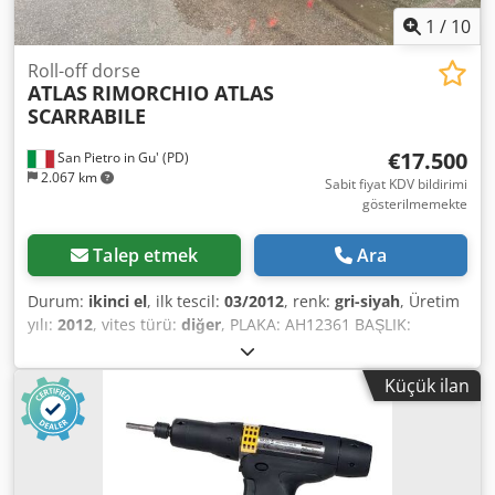
1
/
10
Roll-off dorse
ATLAS
RIMORCHIO ATLAS
SCARRABILE
€17.500
San Pietro in Gu' (PD)
2.067 km
Sabit fiyat KDV bildirimi
gösterilmemekte
Talep etmek
Ara
Durum:
ikinci el
, ilk tescil:
03/2012
, renk:
gri-siyah
, Üretim
yılı:
2012
, vites türü:
diğer
, PLAKA: AH12361 BAŞLIK:
PNEUMATİK LASTİKLİ, KUMLAMA YAPILMIŞ VE YENİDEN
BOYANMIŞ ATLAS TİPİ ÇEKİCİLİ FRİGİFİKASYON RÖMORKU
Küçük ilan
REF: 25R02 YIL: 03/2012 AKS SAYISI: 2 Dcsdpfewq Ey Rex
Adyjk AKS MESAFESİ: 4800 MAKSİMUM UZUNLUK: 9,16 m
ÜLKE: İtalya / Yurt Dışı: İtalya YÜK KAPASİTESİ: 16400 kg -
RÖMORK: Tam yüklü durumda 20000 kg DONANIM TİPİ:
Çekicili DONANIM MODELİ: ATLAS ADR: Evet YOL