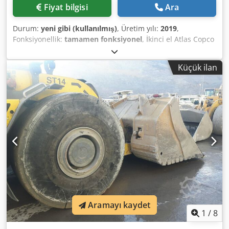
Fiyat bilgisi
Ara
Durum:
yeni gibi (kullanılmış)
, Üretim yılı:
2019
,
Fonksiyonellik:
tamamen fonksiyonel
, İkinci el Atlas Copco
FX6 soğutmalı hava kurutucu Djdpfx Ajzrtbijdyeck 2,34
m³/dak 14 bar İmalat yılı: 2019
Küçük ilan
Aramayı kaydet
1
/
8