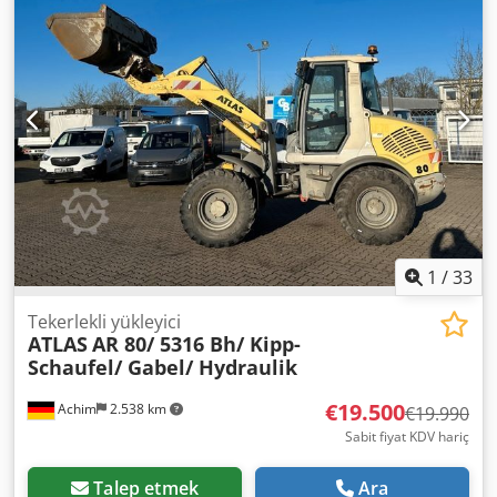
1
/
33
Tekerlekli yükleyici
ATLAS
AR 80/ 5316 Bh/ Kipp-
Schaufel/ Gabel/ Hydraulik
€19.500
Achim
2.538 km
€19.990
Sabit fiyat KDV hariç
Talep etmek
Ara