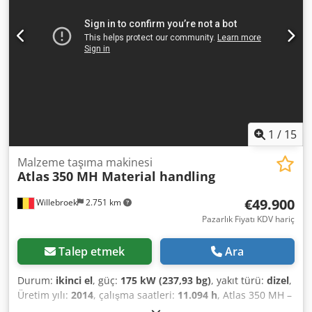
1
/
15
Malzeme taşıma makinesi
Atlas
350 MH Material handling
€49.900
Willebroek
2.751 km
Pazarlık Fiyatı KDV hariç
Talep etmek
Ara
Durum:
ikinci el
, güç:
175 kW (237,93 bg)
, yakıt türü:
dizel
,
Üretim yılı:
2014
, çalışma saatleri:
11.094 h
, Atlas 350 MH –
Uzun kollu – Pençe, döner başlık ve mıknatıs fonksiyonlu –