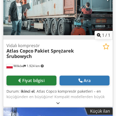
1
/
1
Vidalı kompresör
Atlas Copco
Pakiet Sprężarek
Śrubowych
Wilków
1.924 km
Fiyat bilgisi
Ara
Durum:
ikinci el
, Atlas Copco kompresör paketleri – en
küçüğünden en büyüğüne! Kompakt modellerden büyük
endüstriyel ünitelere kadar çeşitli güç ve verimlilik
varyantlarında bir dizi Atlas Copco vidalı kompresör
Küçük ilan
sunuyoruz. Cazip fiyatlarla güvenilir kompresör arayan