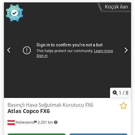
Küçük ilan
1
/
8
Basınçlı Hava Soğutmalı Kurutucu FX6
Atlas Copco
FX6
Hohenems
2.261 km