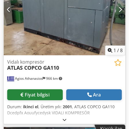
1
/
8
Vidalı kompresör
ATLAS COPCO GA110
Agios Athanasios
966 km
Fiyat bilgisi
Ara
Durum:
ikinci el
, Üretim yılı:
2001
, ATLAS COPCO GA110
Dcedpfx Aouufycedysk VIDALI KOMPRESÖR
Küçük ilan