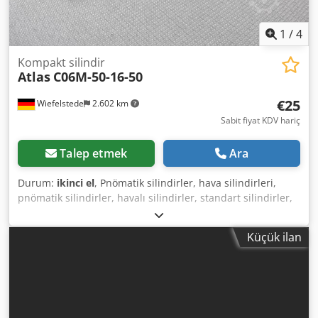
1
/
4
Kompakt silindir
Atlas
C06M-50-16-50
€25
Wiefelstede
2.602 km
Sabit fiyat KDV hariç
Talep etmek
Ara
Durum:
ikinci el
, Pnömatik silindirler, hava silindirleri,
pnömatik silindirler, havalı silindirler, standart silindirler,
kompakt silindirler -Strok: 50 mm -Piston çapı: 50 mm -
Piston kolu: 16 mm -Fiyat: parça başına -Sayı: 2 adet -
Küçük ilan
Boyutlar: 100/65 / H65 mm -Ağırlık: 0,75 kg / adet
Dcjdpfofbmu Sjx Akljk