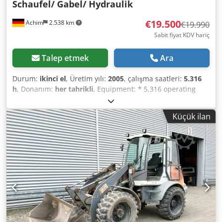
Schaufel/ Gabel/ Hydraulik
€19.500
Achim
2.538 km
€19.990
Sabit fiyat KDV hariç
Talep etmek
Ara
Durum:
ikinci el
, Üretim yılı:
2005
, çalışma saatleri:
5.316
h
, Donanım:
her tahrikli
, Equipment: * 5,316 operating
hours * Engine power: 53.5 kW * 20 km/h max speed
Dodpfxsx Rfbzo Akljck * Hydraulic connections * Additional
Küçük ilan
work lights * Rotating beacon * Quick coupler Other
information: * 1 previous owner * First delivered in
Germany * Year of manufacture: 2005 * Operating weight:
5,975 kg * Gross weight: 6,500 kg * Brake shows error
message Since 1972, your reliable partner for automobiles
and commercial vehicles in 28832 Achim near Bremer
Kreuz. NutzfahrzeugZentrum Behnke always offers around
200 vehicles from the categories of vans, commercial
vehicles, and construction machinery! We continuously
offer attractive financing options at special rates. If you are