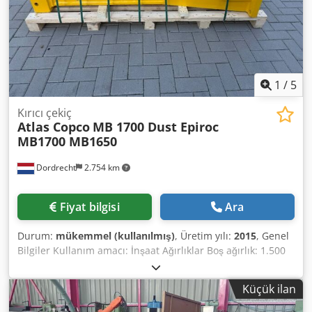
- Çok iyi durumda. Neredeyse hiç kullanılmadı - kötü
planlama! Ne yazık ki artık hiçbir belge mevcut değil.
1
/
5
Kırıcı çekiç
Atlas Copco
MB 1700 Dust Epiroc
MB1700 MB1650
Dordrecht
2.754 km
Fiyat bilgisi
Ara
Durum:
mükemmel (kullanılmış)
, Üretim yılı:
2015
, Genel
Bilgiler Kullanım amacı: İnşaat Ağırlıklar Boş ağırlık: 1.500
kg Fonksiyonel Yükleme alanı ölçüleri: 200 x 70 x 80 cm CE
işareti: evet Bakım, geçmiş ve durum Sahip sayısı: 1 Teknik
Küçük ilan
durum: çok iyi Görsel durum: çok iyi Diğer bilgiler Şu
makineler için uygundur: 19 - 32 t Teslimat koşulları: EXW