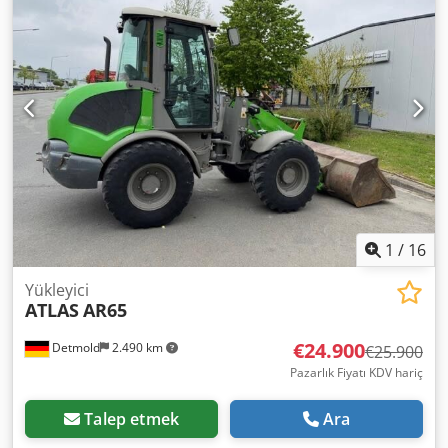
1
/
16
Yükleyici
ATLAS
AR65
€24.900
Detmold
2.490 km
€25.900
Pazarlık Fiyatı KDV hariç
Talep etmek
Ara