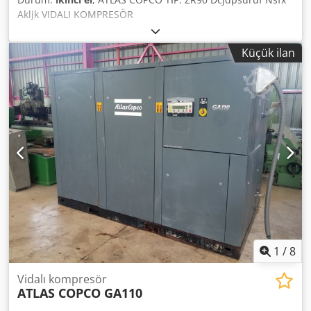
Akljk VIDALI KOMPRESÖR
Küçük ilan
1
/
8
Vidalı kompresör
ATLAS COPCO GA110