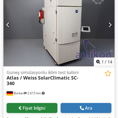
Ergonomic, well-balanced design • Suitable for precision
assembly and serial work Included in the set: • Atlas Copco
cordless screwdriver • 2 x 18V Atlas Copco batteries • Atlas
Copco charger • Everything as shown in the photos Djdjyc
Rvaspfx Aklock Condition: Used, fully functional, shows
normal signs of use. No cracks, no play. Equipment
removed from industrial dismantling. Applications: •
Manufacturing • Industrial assembly • Production lines •
Professional workshops An ideal alternative to buying new
equipment—significantly lower cost while maintaining
Atlas Copco quality.
1
/
14
Güneş simülasyonlu iklim test kabini
Atlas / Weiss
SolarClimatic SC-
340
Borken
2.615 km
Fiyat bilgisi
Ara