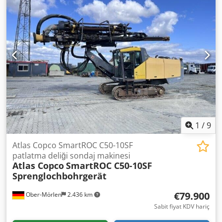
model seçeneği - Uygun fiyatlar - Hızlı ve etkili sipariş
karşılama İhtiyaçlarınıza uygun doğru kompresörleri
bulmak için bizimle iletişime geçin!
1
/
9
Atlas Copco SmartROC C50-10SF
patlatma deliği sondaj makinesi
Atlas Copco
SmartROC C50-10SF
Sprenglochbohrgerät
€79.900
Ober-Mörlen
2.436 km
Sabit fiyat KDV hariç