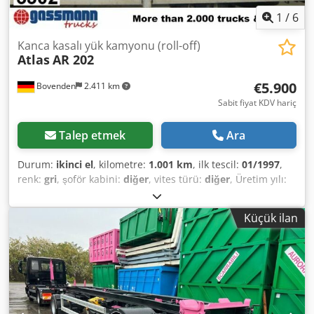
1
/
6
Kanca kasalı yük kamyonu (roll-off)
Atlas
AR 202
€5.900
Bovenden
2.411 km
Sabit fiyat KDV hariç
Talep etmek
Ara
Durum:
ikinci el
, kilometre:
1.001 km
, ilk tescil:
01/1997
,
renk:
gri
, şoför kabini:
diğer
, vites türü:
diğer
, Üretim yılı:
1997
, Vehicle location: Bovenden, rear supports, hydraulic
cross locking Dcjdpfei Rqrwjx Aklsk Body: superstructure
Küçük ilan
length 6,350 mm, for containers up to 7 m, approx. 1,700
operating hours, equipped with DIN articulated hook lock
and additional hydraulic cross locking, ACCESSORY
DETAILS WITHOUT GUARANTEE, subject to change, prior
sale and errors excepted!