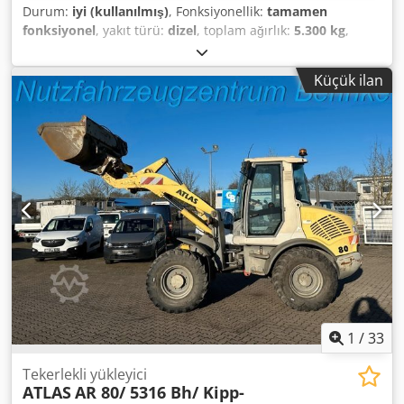
Durum:
iyi (kullanılmış)
, Fonksiyonellik:
tamamen
fonksiyonel
, yakıt türü:
dizel
, toplam ağırlık:
5.300 kg
,
Üretim yılı:
2014
, çalışma saatleri:
7.440 h
, Donanım:
ek
farlar, her tahrikli, kabin, standart kepçe
, Atlas 65 lastikli
Küçük ilan
yükleyici, 2014 model, 7.440 çalışma saatinde, hızlı
bağlantı sistemi ve kepçe dahil, temiz durumda, hemen
çalışmaya hazır. Nakliye ve teslimat imkanı mevcuttur.
Randevu ile, hafta sonları da dahil olmak üzere, yerinde
inceleme mümkündür. Dodjy N Ei Nepfx Akljck
1
/
33
Tekerlekli yükleyici
ATLAS
AR 80/ 5316 Bh/ Kipp-