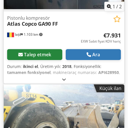
1
/
2
Pistonlu kompresör
Atlas Copco
GA90 FF
€7.931
Iași
1.103 km
EXW Sabit fiyat KDV hariç
Talep etmek
Ara
Durum:
ikinci el
, Üretim yılı:
2018
, Fonksiyonellik:
tamamen fonksiyonel
, makine/araç numarası:
API628950
,
Caracteristici tehnice: Specificații de bază Atribut Putere
motor Presiune maximă de operare Debit de aer liber (FAD)
Küçük ilan
Tip de răcire Nivel de zgomot Tip de antrenare Uscător
integrat Tensiune Dimensiuni (L×l×Î) Greutate Performanțe
și caracteristici Controler Elektronikon® Touch:
Microprocesor avansat pentru monitorizare, control și
acces de la distanță. Ulei sintetic RDX: Lubrifiere cu durată
lungă de viață pentru întreținere redusă. Eficiență
energetică: Putere specifică de până la 18,9 kW/100 CFM,