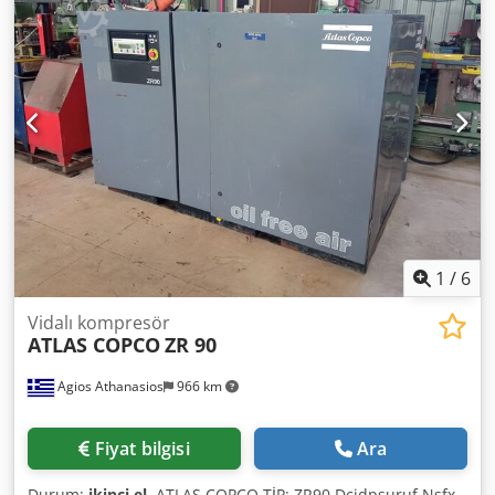
Çalışma basıncı: 160-180 bar Gerekli hidrolik akış: 170 l/dak
Darbe frekansı: 320-640 Son kontrol: 27.04.2026 Dcodpfx
Aey N Sdteklok Üretim ülkesi: DE Ek bilgi Daha fazla bilgi
için Ö. Inalkac ile iletişime geçin.
1
/
6
Vidalı kompresör
ATLAS COPCO
ZR 90
Agios Athanasios
966 km
Fiyat bilgisi
Ara
Durum:
ikinci el
, ATLAS COPCO TİP: ZR90 Dcjdpsuruf Nsfx