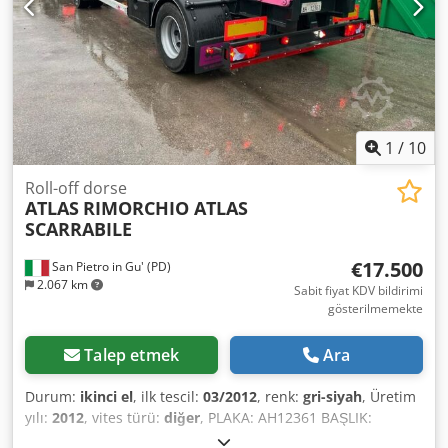
1
/
10
Roll-off dorse
ATLAS
RIMORCHIO ATLAS
SCARRABILE
€17.500
San Pietro in Gu' (PD)
2.067 km
Sabit fiyat KDV bildirimi
gösterilmemekte
Talep etmek
Ara
Durum:
ikinci el
, ilk tescil:
03/2012
, renk:
gri-siyah
, Üretim
yılı:
2012
, vites türü:
diğer
, PLAKA: AH12361 BAŞLIK:
PNEUMATİK LASTİKLİ, KUMLAMA YAPILMIŞ VE YENİDEN