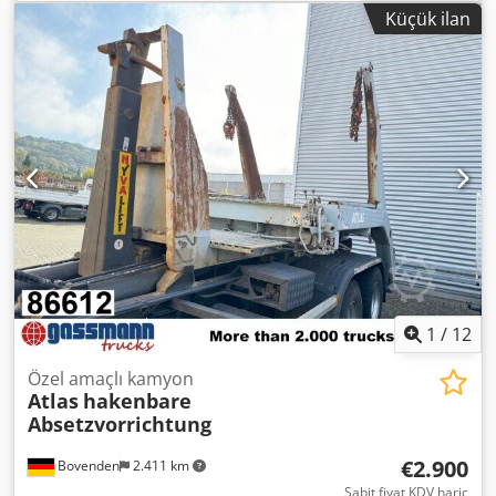
Üretim yılı:
2014
, çalışma saatleri:
10.800 h
, Donanım:
Küçük ilan
ayarlanabilir bom, geri görüş kamerası, hızlı değişim
aparatı, klima, merkezi yağlama sistemi
, Atlas 150W
lastikli ekskavatör Üretim yılı: 2014 10.800 saat 95 kW Deutz
motor Dcsdpozbb Ecsfx Aklek OQ65 tam hidrolik hızlı
bağlantı Ağırlık: yaklaşık 16.000 kg Tüm hatlar Ayarlanabilir
bom Klima Kamera Merkezi yağlama sistemi Lastikler:
315/70 R22,5 (geniş) İz genişliği: 255 cm
1
/
12
Özel amaçlı kamyon
Atlas
hakenbare
Absetzvorrichtung
€2.900
Bovenden
2.411 km
Sabit fiyat KDV hariç