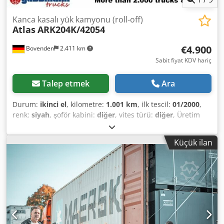
Kanca kasalı yük kamyonu (roll-off)
Atlas
ARK204K/42054
€4.900
Bovenden
2.411 km
Sabit fiyat KDV hariç
Talep etmek
Ara
Durum:
ikinci el
, kilometre:
1.001 km
, ilk tescil:
01/2000
,
renk:
siyah
, şoför kabini:
diğer
, vites türü:
diğer
, Üretim
yılı:
2000
, Vehicle location: Bovenden, container locking
system Dodpfsi Rl Tvox Aklock Body: Atlas hooklift system
Küçük ilan
with articulation hook for containers up to 6m, dismantled
from Daimler-Benz Actros 3340 6x6, wheelbase: 4200mm!
ACCESSORY DETAILS WITHOUT GUARANTEE, subject to
change, prior sale and errors excepted!