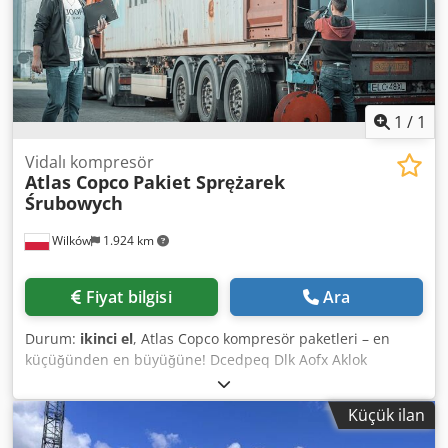
1
/
1
Vidalı kompresör
Atlas Copco
Pakiet Sprężarek
Śrubowych
Wilków
1.924 km
Fiyat bilgisi
Ara
Durum:
ikinci el
, Atlas Copco kompresör paketleri – en
küçüğünden en büyüğüne! Dcedpeq Dlk Aofx Aklok
Kompakt modellerden büyük endüstriyel ünitelere kadar
çeşitli güç ve verimlilik varyantlarında bir dizi Atlas Copco
Küçük ilan
vidalı kompresör sunuyoruz. Cazip fiyatlarla güvenilir
kompresör arayan şirketler için mükemmel çözüm. - Geniş