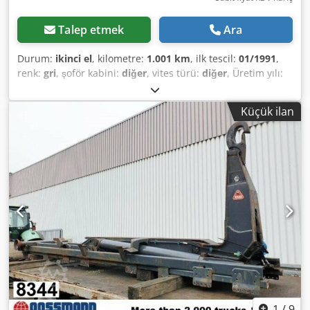
Talep etmek
Ara
Durum:
ikinci el
, kilometre:
1.001 km
, ilk tescil:
01/1991
,
renk:
gri
, şoför kabini:
diğer
, vites türü:
diğer
, Üretim yılı:
1991
, Vehicle location: Bovenden, container locking, rear
support Body: Hook-liftable Atlas skip loader on Roland
Küçük ilan
roll-off frame (year of manufacture: 1994) ACCESSORY
INFORMATION WITHOUT GUARANTEE, Subject to changes,
prior sale and errors excepted! Dsdpfx Aep N Apaeklsck
1
/
9