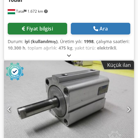
DIN 75220, IEC 60068-2-5, MIL-STD-810F - Temperature
Tata
1.672 km
range with irradiation: –20 °C to +100 °C (±1 K) -
Temperature range without irradiation: –30 °C to +100 °C
(±0.1–0.5 K) - Heating/cooling rates: 3.0 K/min (heating), 2.5
Fiyat bilgisi
Ara
K/min (cooling, without irradiation) - Noise level: approx.
58 dB(A) at 1 m distance - Power supply: 400 V, 3/N/PE, 50
Durum:
iyi (kullanılmış)
, Üretim yılı:
1998
, çalışma saatleri:
Hz - Power consumption: max. 6.2 kW, 16 A Refrigerant: R-
10.300 h
, toplam ağırlık:
475 kg
, yakıt türü:
elektrikli
,
404A Weight: approx. 565 kg Important information for you
hacim debisi:
186 m³/saat
, çalışma basıncı:
10 bar
, basınç
as the buyer: The following points are carried out in
(maks.):
10 bar
, Kompresör 22 kW 3,1 m3/dak ATLAS
advance on our chambers: 1. Function test and
Küçük ilan
COPCO GA22 vidalı kompresör Sürekli bakımı ve servisi
replacement of necessary components 2. If required,
yapılan 22 kW vidalı kompresör satılıktır. Üretici: Atlas
refilling with legally compliant refrigerant 3. Leak test with
Copco GA22 SP Çalışma saatleri: 10350 Üretim yılı: 1999
certificate 4. After successful inspection, the chambers
Kapasite: 3,1 M3/dakika, Basınç: 10 bar Güç: 22 kW Ana
undergo a documented test run. Condition: used Scope of
motor devri: 3.000 rpm Net ağırlık: 405 kg Boyutlar: mm
delivery: (see picture) (Specifications and information
(LxWxH) Gürültü seviyesi: 66 dB Djdpfx Astxpd Iskleck
subject to change and error!) We will gladly answer any
Servis kitapçığı, kablo şeması.
further questions by phone.