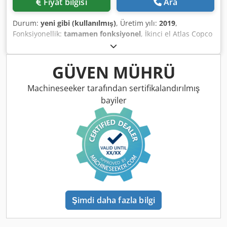
Fiyat bilgisi
Ara
Durum:
yeni gibi (kullanılmış)
, Üretim yılı:
2019
,
Fonksiyonellik:
tamamen fonksiyonel
, İkinci el Atlas Copco
FX6 soğutmalı hava kurutucu 2,34 m³/dak 14 bar İmalat yılı:
2019 Dcjdpfx Aszrtbisklok
GÜVEN MÜHRÜ
Machineseeker tarafından sertifikalandırılmış
bayiler
Şimdi daha fazla bilgi