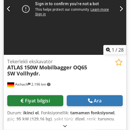
1
/
28
Tekerlekli ekskavatör
ATLAS
150W Mobilbagger OQ65
SW Vollhydr.
Aichach
2.196 km
Fiyat bilgisi
Ara
Durum:
ikinci el
, Fonksiyonellik:
tamamen fonksiyonel
,
güç:
95 kW (129,16 bg)
, yakıt türü:
dizel
, renk:
turuncu
,
işletme ağırlığı:
16.000 kg
, lastik boyutu:
315/70 R22,5
,