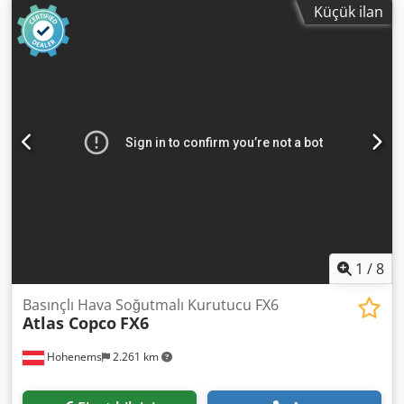
Küçük ilan
1
/
8
Basınçlı Hava Soğutmalı Kurutucu FX6
Atlas Copco
FX6
Hohenems
2.261 km