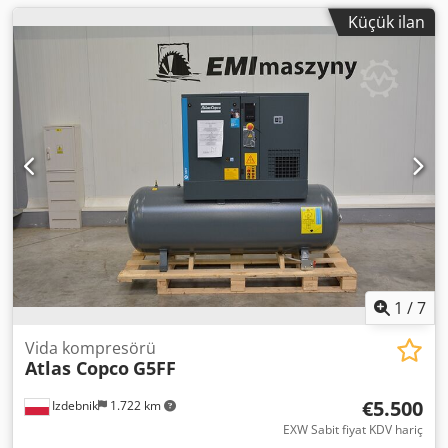
Küçük ilan
1
/
7
Vida kompresörü
Atlas Copco
G5FF
€5.500
Izdebnik
1.722 km
EXW Sabit fiyat KDV hariç