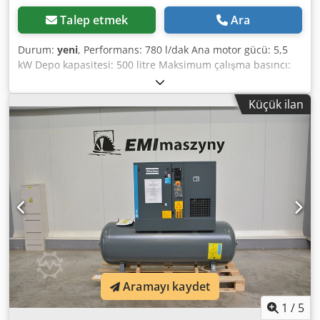
Talep etmek
Ara
Durum:
yeni
, Performans: 780 l/dak Ana motor gücü: 5,5
kW Depo kapasitesi: 500 litre Maksimum çalışma basıncı:
10,0 atm Entegre soğutucu kurutucu Kompresörün çalışma
parametrelerinin elektronik ayarı CE normlarına uygundur
Küçük ilan
Dcjdezpxv Tspfx Akljk Üretim yılı: 2025, SIFIR
Aramayı kaydet
1
/
5