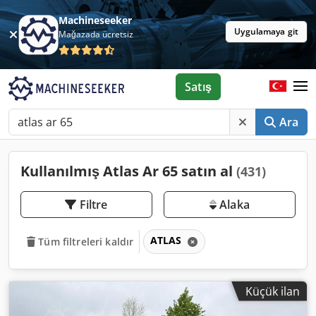
Machineseeker
Uygulamaya git
Mağazada ücretsiz
Satış
Ara
Kullanılmış Atlas Ar 65 satın al
(431)
Filtre
Alaka
ATLAS
Tüm filtreleri kaldır
Küçük ilan