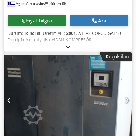
Agios Athanasios
966 km
Fiyat bilgisi
Ara
Durum:
ikinci el
, Üretim yılı:
2001
, ATLAS COPCO GA110
Dcodpfx Aksuufycjlsk VIDALI KOMPRESÖR
Küçük ilan