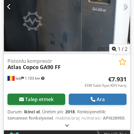
1
/
2
Pistonlu kompresör
Atlas Copco
GA90 FF
€7.931
Iași
1.103 km
EXW Sabit fiyat KDV hariç
Talep etmek
Ara
Durum:
ikinci el
, Üretim yılı:
2018
, Fonksiyonellik:
tamamen fonksiyonel
, makine/araç numarası:
API628950
,
Caracteristici tehnice: Specificații de bază Atribut Putere
motor Presiune maximă de operare Debit de aer liber (FAD)