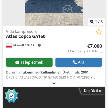
1
/
8
Vida kompresörü
Atlas Copco
GA160
€7.000
Wilków
1.924 km
EXW Sabit fiyat KDV hariç
Talep etmek
Ara
Durum:
mükemmel (kullanılmış)
, Üretim yılı:
2001
,
ÜRETİCİ ATLASCOPCO TİP GA160 SERİ NO AIF072890 YIL
2001 Dedpfx Agozq Afus Djkr GÜÇ (kW) 167 PERFORMANS
(m3/dak) 21 BASINÇ (bar) 8.5 ÇALIŞMA SAATİ
Küçük ilan
(SERVİS/TOPLAM) FREKANS DEĞİŞTİRİCİ Yok ENTEGRE
KURUTUCU Yok ISI DEĞİŞTİRİCİ Yok SOĞUTMA (HAVA/SU)
Hava TANK ÜZERİNDE Yok DÖKÜMANLAR Yok BAĞLANTI 3
YENİ/İKİNCİ EL İKİNCİ EL