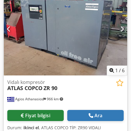
1
/
6
Vidalı kompresör
ATLAS COPCO
ZR 90
Agios Athanasios
966 km
Fiyat bilgisi
Ara
Durum:
ikinci el
, ATLAS COPCO TİP: ZR90 VIDALI