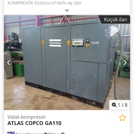
KOMPRESÖR Dsdpsuruf Nefx Ag Djkr
Küçük ilan
1
/
8
Vidalı kompresör
ATLAS COPCO GA110