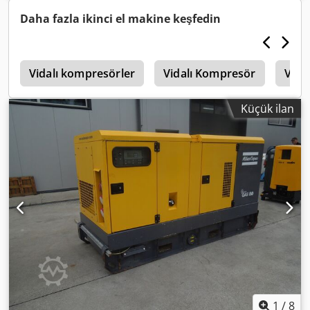
Daha fazla ikinci el makine keşfedin
r
Vidalı kompresörler
Vidalı Kompresör
Vida
Küçük ilan
1
/
8