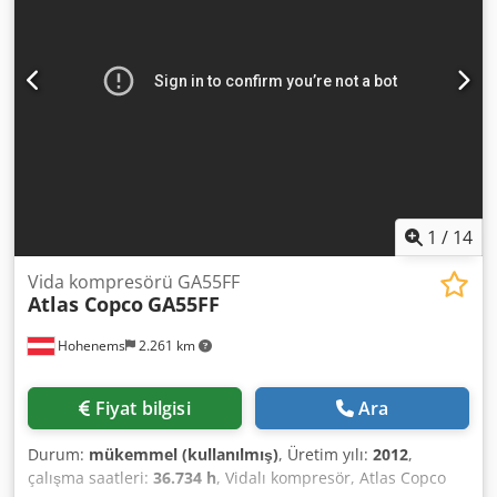
1
/
14
Vida kompresörü GA55FF
Atlas Copco
GA55FF
Hohenems
2.261 km
Fiyat bilgisi
Ara
Durum:
mükemmel (kullanılmış)
, Üretim yılı:
2012
,
çalışma saatleri:
36.734 h
, Vidalı kompresör, Atlas Copco