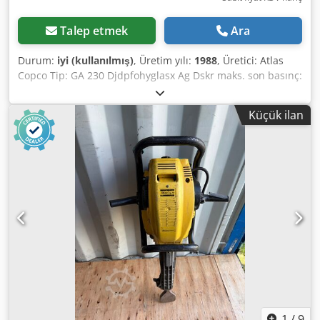
Talep etmek
Ara
Durum:
iyi (kullanılmış)
, Üretim yılı:
1988
, Üretici: Atlas
Copco Tip: GA 230 Djdpfohyglasx Ag Dskr maks. son basınç:
13 bar Serbest hava dağıtımı: 50 l/sn Motor gücü: 30 kW
maks. hız: 1500 rpm
Küçük ilan
1
/
9