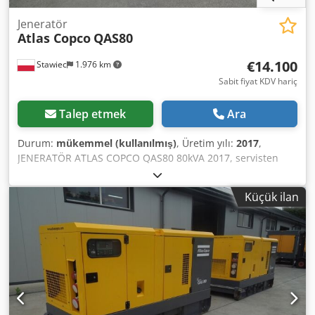
Jeneratör
Atlas Copco
QAS80
€14.100
Stawiec
1.976 km
Sabit fiyat KDV hariç
Talep etmek
Ara
Durum:
mükemmel (kullanılmış)
, Üretim yılı:
2017
,
JENERATÖR ATLAS COPCO QAS80 80kVA 2017, servisten
sonra Teknik bilgiler: Güç: 80 kVA (64 kW) Üretim yılı: 2017
Motor: PERKINS Dkjdezdc Evepfx Ag Der Çalışma saati:
Küçük ilan
2870 saat Jeneratör tamamen çalışır durumda Net fiyat:
59.500 PLN Brüt fiyat: 73.185 PLN