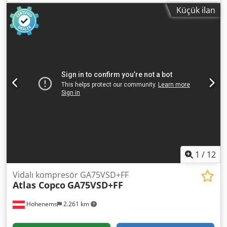
kW Dkjdpjzqvvajfx Ag Dor 7,50 bar 14 m3/dak İmalat Yılı:
Küçük ilan
2012 Çalışma Saati: 5735
1
/
12
Vidalı kompresör GA75VSD+FF
Atlas Copco
GA75VSD+FF
Hohenems
2.261 km