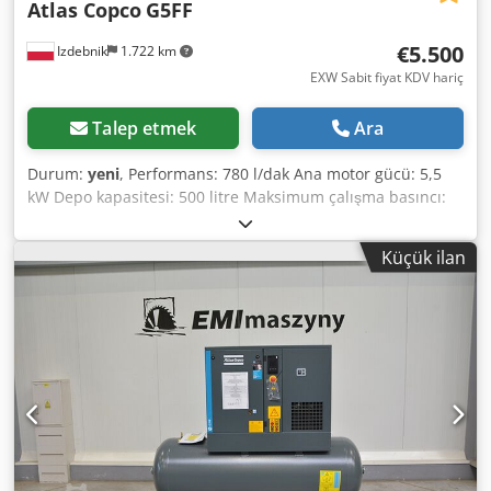
Atlas Copco
G5FF
€5.500
Izdebnik
1.722 km
EXW Sabit fiyat KDV hariç
Talep etmek
Ara
Durum:
yeni
, Performans: 780 l/dak Ana motor gücü: 5,5
kW Depo kapasitesi: 500 litre Maksimum çalışma basıncı:
10,0 atm Dodpfozpxv Tjx Ag Dekr Entegre soğutucu
kurutucu Kompresörün çalışma parametrelerinin
Küçük ilan
elektronik ayarı CE normlarına uygundur Üretim yılı: 2025,
SIFIR