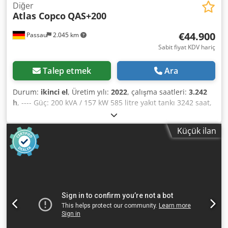
Diğer
Atlas Copco
QAS+200
€44.900
Passau
2.045 km
Sabit fiyat KDV hariç
Talep etmek
Ara
Durum:
ikinci el
, Üretim yılı:
2022
, çalışma saatleri:
3.242
h
, ---- Güç: 200 kVA / 157 kW 585 litre yakıt tankı 3242 saat,
üretim yılı 12/2022 Prizler: 125-63-32-16A + DS
Dksdpfszrkuajx Ag Dor Tip B hatalı akım koruma şalteri
Küçük ilan