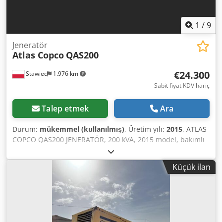
1
/
9
Jeneratör
Atlas Copco
QAS200
€24.300
Stawiec
1.976 km
Sabit fiyat KDV hariç
Talep etmek
Ara
Durum:
mükemmel (kullanılmış)
, Üretim yılı:
2015
, ATLAS
COPCO QAS200 JENERATÖR, 200 kVA, 2015 model, bakımlı
Teknik özellikler: Güç: 200 kVA (160 kW); Üretim yılı: 2015;
Motor: VOLVO PENTA; Çalışma saati: 3705 saat; Jeneratör
Küçük ilan
tamamen çalışır durumda. Djdpfx Agezp H T Hj Dokr Net
fiyat: 105.000 PLN; Brüt fiyat: 129.150 PLN. Aşağıdaki
bağlantıdan videoyu izleyebilirsiniz.