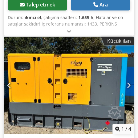
Talep etmek
Ara
Durum:
ikinci el
, çalışma saatleri:
1.655 h
, Hatalar ve ön
satışlar saklıdır! İç referans numarası: 1433. PERKINS
motor. Araç, herhangi bir bakımdan geçirilmemiştir! Ülke
genelinde ek ücret karşılığında teslimat mümkündür.
Küçük ilan
Hatalar ve ön satışlar saklıdır. Dsdpfx Aozp Avkog Dekr
Aracınızı memnuniyetle takas olarak kabul ederiz.
Finansman/kiralama, peşinat ödemeden de mümkündür!
Başka sorularınız var mı? Size yardımcı olmaktan
memnuniyet duyarız!
1
/
4