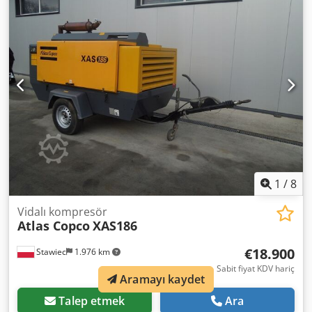
Üretim yılı: 2013 Çalışma saati: 72.688 saat
1
/
8
Vidalı kompresör
Atlas Copco
XAS186
€18.900
Stawiec
1.976 km
Sabit fiyat KDV hariç
Aramayı kaydet
Talep etmek
Ara