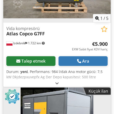
1
/
5
Vida kompresörü
Atlas Copco
G7FF
€5.900
Izdebnik
1.722 km
EXW Sabit fiyat KDV hariç
Talep etmek
Ara
Durum:
yeni
, Performans: 984 l/dak Ana motor gücü: 7,5
kW Dkjdezpxuvepfx Ag Der Depo kapasitesi: 500 litre
Maksimum çalışma basıncı: 10,0 atm Entegre soğutucu
kurutucu Kompresörün çalışma parametrelerinin
Küçük ilan
elektronik ayarı Ses yalıtımlı kabin (sadece 67 dB) CE
standartlarına uygundur Üretim yılı: 2025, SIFIR