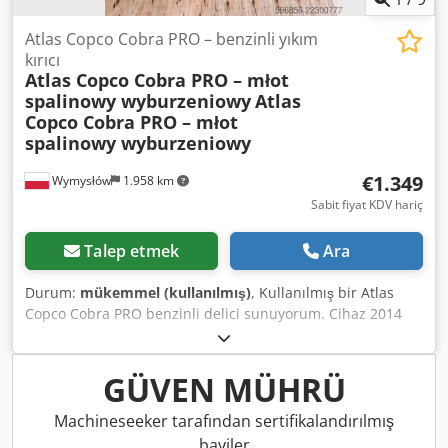
Atlas Copco Cobra PRO – benzinli yıkım
kırıcı
Atlas Copco Cobra PRO – młot
spalinowy wyburzeniowy
Atlas
Copco Cobra PRO – młot
spalinowy wyburzeniowy
€1.349
Wymysłów
1.958 km
Sabit fiyat KDV hariç
Talep etmek
Ara
Durum:
mükemmel (kullanılmış)
, Kullanılmış bir Atlas
Copco Cobra PRO benzinli delici sunuyorum. Cihaz 2014
model olup İsveç'te üretilmiştir. Cobra PRO modeli, inşaat,
yol ve yıkım işleri için tasarlanmış profesyonel bir benzinli
delici olup, elektrik bağlantısı veya kompresör gerektirmez,
GÜVEN MÜHRÜ
bu da onu arazide kullanmak için ideal kılar. Görünümü
fotoğraflarla uyumludur; normal kullanım izleri, çizikler ve
Machineseeker tarafından sertifikalandırılmış
sürtünmeler mevcuttur. Çalışma keski ucu ile donatılmıştır.
bayiler