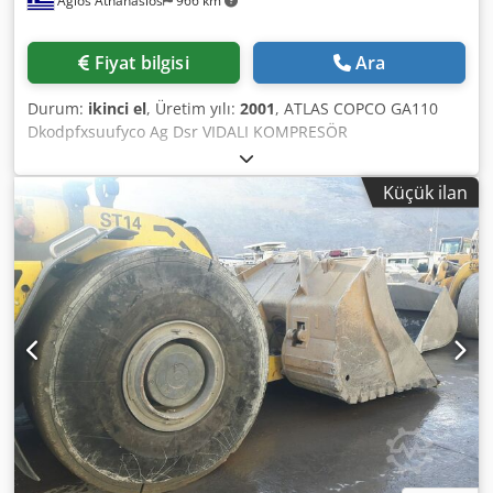
Agios Athanasios
966 km
Fiyat bilgisi
Ara
Durum:
ikinci el
, Üretim yılı:
2001
, ATLAS COPCO GA110
Dkodpfxsuufyco Ag Dsr VIDALI KOMPRESÖR
Küçük ilan