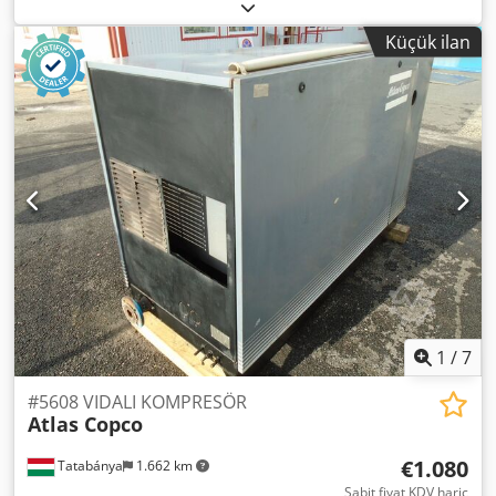
GA55FF modeli Kurutucu entegre 55 kW 9,80 bar 8,87
m³/dak İmalat yılı: 2012 Dksdpfozphrwjx Ag Der Çalışma
Küçük ilan
saati: 36.734
1
/
7
#5608 VIDALI KOMPRESÖR
Atlas Copco
€1.080
Tatabánya
1.662 km
Sabit fiyat KDV hariç