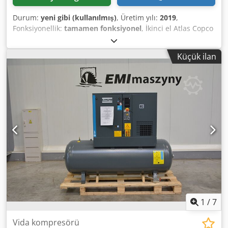
Durum:
yeni gibi (kullanılmış)
, Üretim yılı:
2019
,
Fonksiyonellik:
tamamen fonksiyonel
, İkinci el Atlas Copco
FX6 soğutmalı hava kurutucu 2,34 m³/dak 14 bar
Dodjzrtbispfx Ag Dokr İmalat yılı: 2019
Küçük ilan
1
/
7
Vida kompresörü