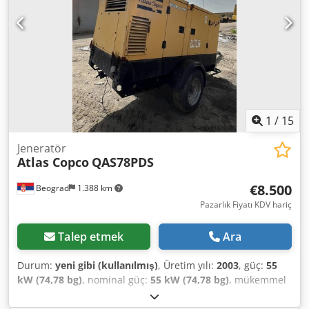
1
/
15
Jeneratör
Atlas Copco
QAS78PDS
€8.500
Beograd
1.388 km
Pazarlık Fiyatı KDV hariç
Talep etmek
Ara
Durum:
yeni gibi (kullanılmış)
, Üretim yılı:
2003
, güç:
55
kW (74,78 bg)
, nominal güç:
55 kW (74,78 bg)
, mükemmel
durumda Dkodpfxsy Rqmij Ag Dor