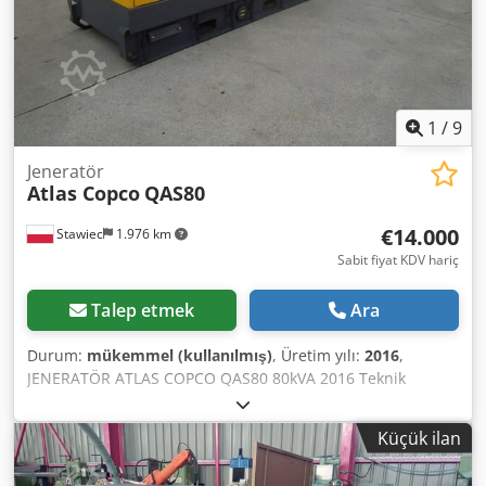
1
/
9
Jeneratör
Atlas Copco
QAS80
€14.000
Stawiec
1.976 km
Sabit fiyat KDV hariç
Talep etmek
Ara
Durum:
mükemmel (kullanılmış)
, Üretim yılı:
2016
,
JENERATÖR ATLAS COPCO QAS80 80kVA 2016 Teknik
Bilgiler: Dkedpezcn Dzofx Ag Dor Güç: 80 kVA (64 kW);
Üretim yılı: 2016; Motor: PERKINS Çalışma saati: 2950
Küçük ilan
Jeneratör tamamen çalışır durumda Net fiyat: 59.500 PLN
Brüt fiyat: 73.185 PLN