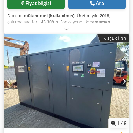
Fiyat bilgisi
Ara
Durum:
mükemmel (kullanılmış)
, Üretim yılı:
2018
,
çalışma saatleri:
43.309 h
, Fonksiyonellik:
tamamen
fonksiyonel
, Vida kompresörü, Atlas Copco GA75VSD+FF
Frekans dönüştürücü ve kurutucu entegre 75 kW 12,75 bar
Küçük ilan
Dsdpfozp Urwjx Ag Dekr 15,50 m³/dak İmalat yılı: 2018
Çalışma saati: 43.309
1
/
8