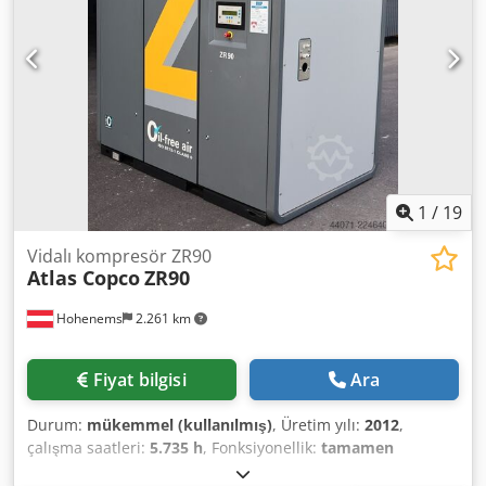
1
/
19
Vidalı kompresör ZR90
Atlas Copco
ZR90
Hohenems
2.261 km
Fiyat bilgisi
Ara
Durum:
mükemmel (kullanılmış)
, Üretim yılı:
2012
,
çalışma saatleri:
5.735 h
, Fonksiyonellik:
tamamen
fonksiyonel
, Yağsız Vidalı Kompresör Atlas Copco ZR90 90