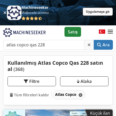
Machineseeker
Uygulamaya git
Mağazada ücretsiz
Satış
Ara
Kullanılmış Atlas Copco Qas 228 satın
al
(368)
Filtre
Alaka
Atlas Copco
Tüm filtreleri kaldır
Küçük ilan