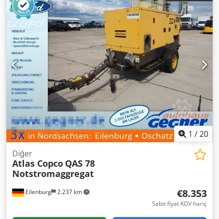
1
/
20
Diğer
Atlas Copco
QAS 78
Notstromaggregat
€8.353
Eilenburg
2.237 km
Sabit fiyat KDV hariç