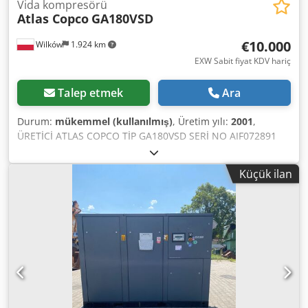
Vida kompresörü
Atlas Copco
GA180VSD
€10.000
Wilków
1.924 km
EXW Sabit fiyat KDV hariç
Talep etmek
Ara
Durum:
mükemmel (kullanılmış)
, Üretim yılı:
2001
,
ÜRETİCİ ATLAS COPCO TİP GA180VSD SERİ NO AIF072891
YIL 2001 GÜÇ (kW) 181 VERİM (m3/dak) BASINÇ (bar) 12.50
ÇALIŞMA SAATİ (SERVİS/TOPLAM) 85719 FREKANS
Küçük ilan
DEĞİŞTİRİCİ Evet ENTEGRE KURUTUCU Hayır ISI
DEĞİŞTİRİCİ Hayır SOĞUTMA (HAVA/SU) Hava DEPO
ÜZERİNDE Hayır Djdpfx Aezq An Nsg Dskr DÖKÜMANLAR
Hayır BAĞLANTI 2 1/2 YENİ/İKİNCİ EL İKİNCİ EL