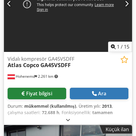
1
/
15
Vidalı kompresör GA45VSDFF
Atlas Copco
GA45VSDFF
Hohenems
2.261 km
Fiyat bilgisi
Ara
Durum:
mükemmel (kullanılmış)
, Üretim yılı:
2013
,
çalışma saatleri:
72.688 h
, Fonksiyonellik:
tamamen
fonksiyonel
, Vidalı kompresör, Atlas Copco GA45VSDFF
modeli. Frekans konvertörü ve kurutucu entegre edilmiştir.
Küçük ilan
Dksdpfx Aeznlx Sog Dor 45 kW 12,75 bar 8,67 m³/dak