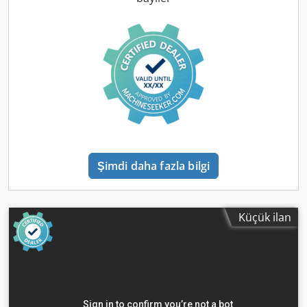
Dkodpfxjzkwdlo Ag Der Veriler: Üretici: Atlas Copco Model:
Cobra PRO Üretim yılı: 2014 Üretim ülkesi: İsveç Motor: 2
zamanlı benzinli motor Kullanım alanı: beton, asfalt kırma,
yol ve toprak işleri Mobil tasarım – kompresör veya şebeke
bağlantısı gerektirmez.
Şimdi daha fazla bilgi
Küçük ilan