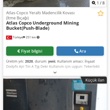
1
/
8
Atlas-Copco Yeraltı Madencilik Kovası
(İtme Bıçağı)
Atlas Copco
Underground Mining
Bucket(Push-Blade)
Türkiye
251 km
Fiyat bilgisi
Ara
Üretim yılı:
2020
, durum:
yeni
, Kullanım amacı: İnşaat
Dodpfx Ajn Tm A Tjg Dekr Kullanım için uygun: Tekerlekli
yükleyici
Küçük ilan