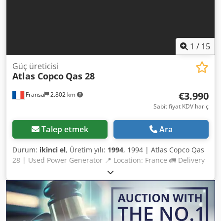
1
/
15
Güç üreticisi
Atlas Copco
Qas 28
€3.990
Fransa
2.802 km
Sabit fiyat KDV hariç
Talep etmek
Ara
Durum:
ikinci el
, Üretim yılı:
1994
, 1994 | Atlas Copco Qas
28 | Used Power Generator 📍 Location: France 🚛 Delivery
available to your location – Use our shipping calculator to
estimate transport costs! 💰 Buy now for EUR 4,000 or make
an offer. Dodpfey Rukfox Ag Dskr Payment on delivery
available for a small fee (subject to approval)* 👷‍♂️
Inspected by an independent expert 23 inspection points: