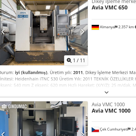
Dikey işleme merke
Avia
VMC 650
Almanya
2.357 km
1
/
11
Durum:
iyi (kullanılmış)
, Üretim yılı:
2011
, Dikey İşleme Merkezi Ma
Ünitesi: Heidenhain iTNC 530 Üretim Yılı: 2011 TEKNİK ÖZELLİKLER H
ekseni: 540 mm Z ekseni: 620 mm Hızlı Hareket: (X/Y/Z): 25 m/dak. M
Tutucu: ISO 40 Takım Yuvaları: 24 Crsdjzi Dz Uepfx Ag Dof Tabla Bo
Ağırlığı: 700 kg Donanım Özellikleri Talaş Konveyörü Elektronik El Ç
Avia VMC 1000
Renishaw
Avia
VMC 1000
Çek Cumhuriyeti
2.