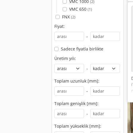
VMC 1000
(2)
VMC 650
(1)
FNX
(2)
Fiyat:
-
Sadece fiyatla birlikte
Üretim yılı:
-
Toplam uzunluk [mm]:
-
Toplam genişlik [mm]:
-
Toplam yükseklik [mm]: