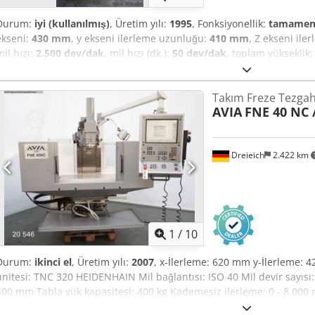
Durum:
iyi (kullanılmış)
, Üretim yılı:
1995
, Fonksiyonellik:
tamamen 
ekseni:
430 mm
, y ekseni ilerleme uzunluğu:
410 mm
, Z ekseni ile
mil hızı:
2.500 dev/dak
, mil hızı (dk.):
50 dev/dak
, toplam yükseklik
toplam uzunluk:
1.700 mm
, masa genişliği:
320 mm
, masa uzunluğ
Universal Milling Machine FNF 32. Year of production: 1995 (FOP AVI
Takım Freze Tezgahı
work table: 320 x 800 mm Vertical work table: 320 x 900 mm Spindle 
AVIA
FNE 40 NC 
-60 degrees Hydraulic tool clamping Travel: X-axis: 430 mm Crjdpfx
360 mm Spindle speed "1": 50-315 rpm Spindle speed "2": 400-25
requirement: 5 kW Dimensions (L x W x H): 1700 x 1475 x 2000 mm W
Dreieich
2.422 km
1
/
10
Durum:
ikinci el
, Üretim yılı:
2007
, x-İlerleme: 620 mm y-İlerleme: 
ünitesi: TNC 320 HEIDENHAIN Mil bağlantısı: ISO 40 Mil devir sayısı:
400 mm Tabla yük kapasitesi: 400 kg Kademesiz ilerleme: 0 - 8.000 
Tahrik gücü: 6,0 kW Pinol hareketi: 80 mm Cedpfx Ageyq Sv Ds Dorf