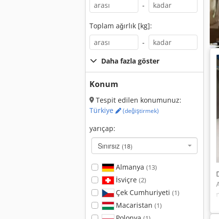
-
Toplam ağırlık [kg]:
-
Daha fazla göster
Konum
Tespit edilen konumunuz:
Türkiye
(değiştirmek)
yarıçap:
Sınırsız
(18)
Almanya
(13)
İsviçre
(2)
Çek Cumhuriyeti
(1)
Macaristan
(1)
Polonya
(1)