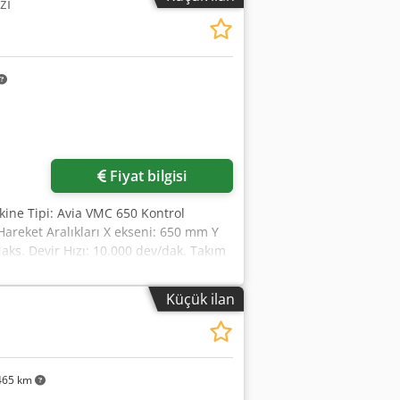
zi
Fiyat bilgisi
kine Tipi: Avia VMC 650 Kontrol
areket Aralıkları X ekseni: 650 mm Y
aks. Devir Hızı: 10.000 dev/dak. Takım
yutu: 800 x 540 mm Maks. İş Parçası
arkı İç Soğutma (IKZ): bar Ölçüm Prob:
Küçük ilan
465 km