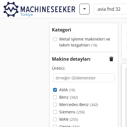
Türkiye
Kategori
Metal işleme makineleri ve
takım tezgahları
(18)
Makine detayları
Üretici:
AVIA
(18)
Benz
(342)
Mercedes-Benz
(342)
Siemens
(256)
MAN
(255)
Genie
(154)