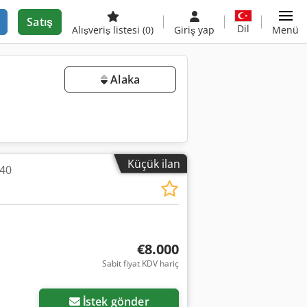
Satış
Dil
Alışveriş listesi
(0)
Giriş yap
Menü
Alaka
Küçük ilan
 40
€8.000
Sabit fiyat KDV hariç
İstek gönder