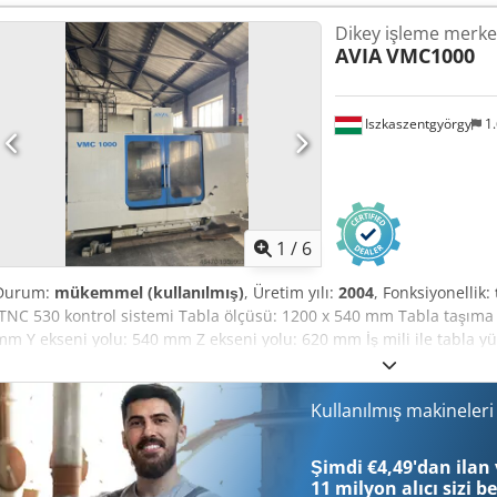
ihtiyacı: 17,0 kW Makine ağırlığı: yaklaşık 2,1 t Alan ihtiyacı: yaklaşı
Dikey işleme merke
90288 - Kontrol AÇIK: 25.401 saat - Program AÇIK: 6.653 saat - Kontro
AVIA
VMC1000
- Yatay freze mili - Soğutma sistemi
Iszkaszentgyörgy
1.
1
/
6
Durum:
mükemmel (kullanılmış)
, Üretim yılı:
2004
, Fonksiyonellik:
iTNC 530 kontrol sistemi Tabla ölçüsü: 1200 x 540 mm Tabla taşıma 
mm Y ekseni yolu: 540 mm Z ekseni yolu: 620 mm İş mili ile tabla y
Devir hızı: 10000 dev/dak Takım bağlantısı: SK40 Tahrik gücü: 10 / 
takım magazini Hızlı hareket X/Y: 35 m/dak Maks. ilerleme: 12000 mm
2910 x 2500 x 2850 mm Aksesuarlar, Donanımlar: - Soğutma sistemi - T
Kullanılmış makineler
Dokümantasyon Makine bakım atölyesinde kullanıldı. Az kullanılmışt
Şimdi €4,49'dan ilan 
11 milyon alıcı
sizi b