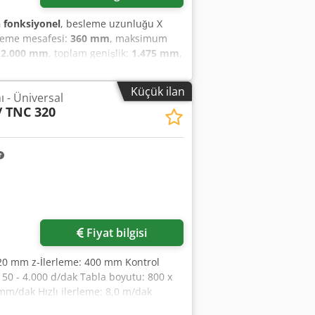
fonksiyonel
, besleme uzunluğu X
rleme mesafesi:
360 mm
, maksimum
:
2.000 mm
, toplam genişlik:
1.475 mm
,
u:
800 mm
, toplam ağırlık:
1.650 kg
,
A Poland) Specifications: Horizontal
Küçük ilan
 - Üniversal
taper: ISO 40 Swiveling head: +60; 0;
/ TNC 320
 Agexnynbo Def Y-axis: 410 mm Z-axis:
00 rpm Main motor power: 4 kW Power
eight: 1,650 kg
Fiyat bilgisi
420 mm z-İlerleme: 400 mm Kontrol
 50 - 4.000 d/dak Tabla boyutu: 800 x
mm/dak Hızlı ilerleme: 8,0 m/dak
 Çalışma gerilimi: 400 V Toplam güç