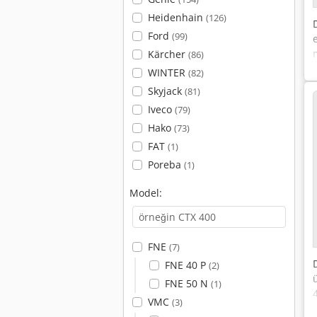
Heidenhain
(126)
Ford
(99)
Kärcher
(86)
WINTER
(82)
Skyjack
(81)
Iveco
(79)
Hako
(73)
FAT
(1)
Poreba
(1)
Model:
FNE
(7)
FNE 40 P
(2)
FNE 50 N
(1)
VMC
(3)