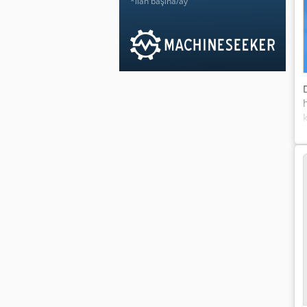
*ilan başına/ay