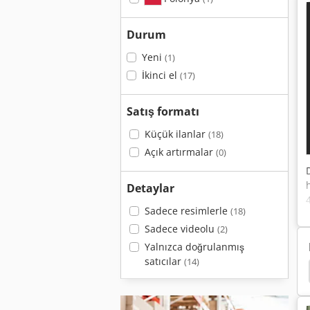
Durum
Yeni
(1)
İkinci el
(17)
Satış formatı
Küçük ilanlar
(18)
Açık artırmalar
(0)
Detaylar
Sadece resimlerle
(18)
Sadece videolu
(2)
Yalnızca doğrulanmış
satıcılar
(14)
unzmann Wf4 3
Universal Freze Makinesi
Tnc