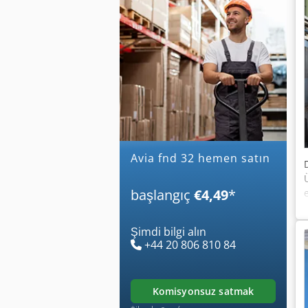
avia fnd 32 hemen satın
başlangıç
€4,49
*
Şimdi bilgi alın
+44 20 806 810 84
komisyonsuz satmak