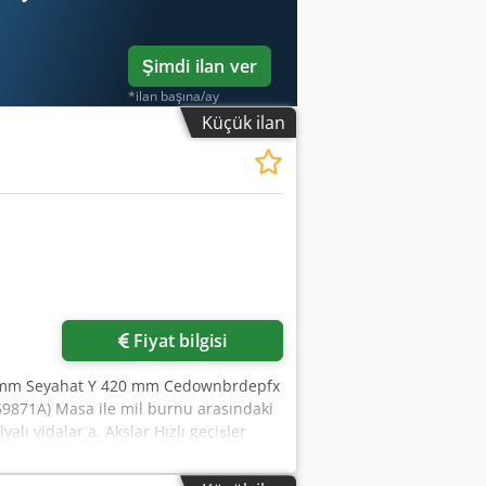
Şimdi ilan ver
*ilan başına/ay
Küçük ilan
Fiyat bilgisi
0 mm Seyahat Y 420 mm Cedownbrdepfx
9871A) Masa ile mil burnu arasındaki
ı vidalar a. Akslar Hızlı geçişler
yutlar UxGxY 2.000x2.760x2.050 Ağırlık