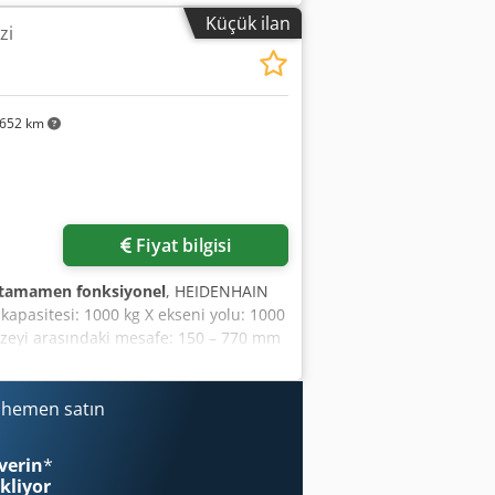
k 1,90 x 2,70 x 2,05 m - Fabrika No.:
Küçük ilan
zi
l ünitesi: TNC 320 - Elektronik el çarkı
652 km
Fiyat bilgisi
tamamen fonksiyonel
, HEIDENHAIN
kapasitesi: 1000 kg X ekseni yolu: 1000
üzeyi arasındaki mesafe: 150 – 770 mm
17 kW Cjdpfx Agsw Afwaj Derf 30’lu
/dak Ağırlık: 5300 kg Ölçüler (UxGxY):
alaş konveyörü - Elektrikli el çarkı -
i hemen satın
ır. Çok iyi durumda.
verin
*
ekliyor