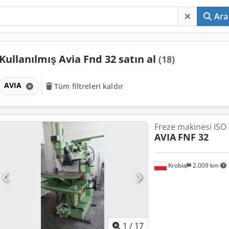
Ara
Kullanılmış Avia Fnd 32 satın al
(18)
AVIA
Tüm filtreleri kaldır
Freze makinesi ISO
AVIA
FNF 32
Krobia
2.009 km
1
/
17