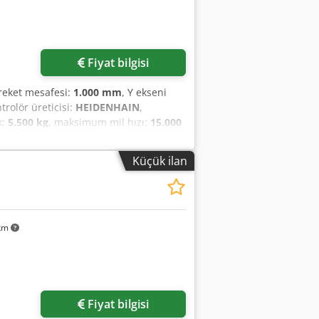
Fiyat bilgisi
areket mesafesi:
1.000 mm
, Y ekseni
ntrolör üreticisi:
HEIDENHAIN
,
k:
5.500 kg
, maksimum mil hızı:
15.000
ısı:
30
, eksen sayısı:
4
, Bu 4 eksenli
 bir X ekseni hareket mesafesi, 540
Küçük ilan
safesine sahiptir. Makine, 1200 x 540
e donatılmıştır. Yüksek kaliteli işleme
eme merkezini değerlendirin. Daha
 mm • Mil-masa mesafesi (min/maks): 150
 35 / 35 m/dk • İş mili motor gücü (S1
 km
mükemmel durumdaki makine Ek donanım
neli mandren ile 4. eksen hazırlığı •
akım probu • Yağ buharı toplayıcı
 soğutma, 5 bar • Soğutma yağı ayırıcı
Fiyat bilgisi