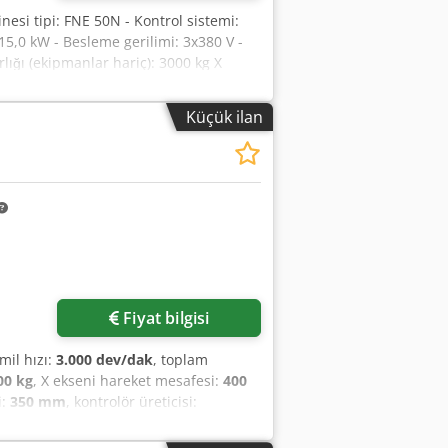
nesi tipi: FNE 50N - Kontrol sistemi:
5,0 kW - Besleme gerilimi: 3x380 V -
ığı (ekipmanlar hariç): 3000 kg X
sitesi: 500 kg Mil koniği: ISO 40 Aynı
Küçük ilan
Fiyat bilgisi
il hızı:
3.000 dev/dak
, toplam
00 kg
, X ekseni hareket mesafesi:
400
i:
350 mm
, kontrolör üreticisi:
, ürün uzunluğu (maks.):
2.700 mm
,
2 yılında üretilmiştir. Maksimum 3000