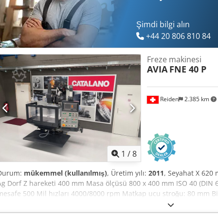
Şimdi bilgi alın
+44 20 806 810 84
Freze makinesi
AVIA
FNE 40 P
Reiden
2.385 km
1
/
8
Durum:
mükemmel (kullanılmış)
, Üretim yılı:
2011
, Seyahat X 62
Ag Dorf Z hareketi 400 mm Masa ölçüsü 800 x 400 mm ISO 40 (DIN 6
mesafe 500 Mil hızları 4000/8000 rpm Matkap ucu stroğu: 80 mm Bilyal
X,Y,Z 5,5,4 (m/dak) Güç KW 10,5 (13,7) Alet sıkıştırma: Hidrolik Bo
yaklaşık. 1900 kilo