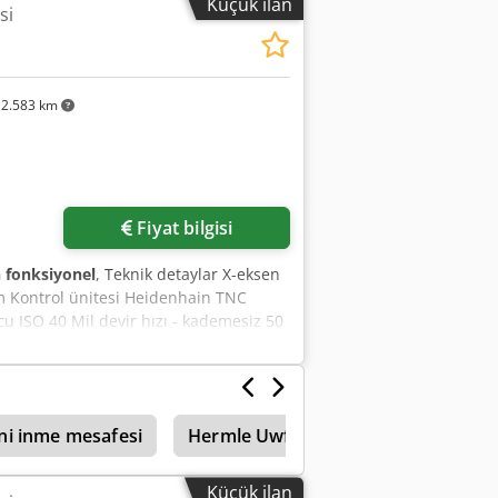
Küçük ilan
si
2.583 km
Fiyat bilgisi
fonksiyonel
, Teknik detaylar X-eksen
 Kontrol ünitesi Heidenhain TNC
 ISO 40 Mil devir hızı - kademesiz 50
ine ağırlığı yakl. 2,1 t Gerekli alan
sistemi * Makine lambası
ni inme mesafesi
Hermle Uwf
Uwf
Hermle
Küçük ilan