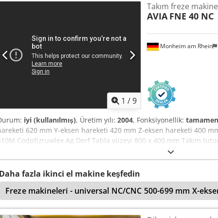
Takım freze makine
AVIA
FNE 40 NC
Monheim am Rhein
1
/
9
Durum:
iyi (kullanılmış)
, Üretim yılı:
2004
, Fonksiyonellik:
tamamen 
hareketi 620 mm Y-eksen hareketi 420 mm Z-eksen hareketi 400 mm
410M Codpfjzruwlex Ag Derf Tabla yüzeyi 800 x 400 mm Takım tutucu
- 4000 devir/dak Ana tahrik motoru 5,5 kW Toplam güç ihtiyacı kW Mak
yakl. m Ek bilgiler * CNC kontrol HEIDENHAIN TNC 410M * Soğutma 
Daha fazla ikinci el makine keşfedin
Freze makineleri - universal NC/CNC 500-699 mm X-ekse