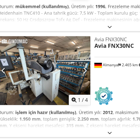
Durum:
mükemmel (kullanılmış)
, Üretim yılı:
1996
, Frezeleme maki
Heidenhain TNC410 - Ana tahrik gücü: 7,5 kW - Toplam kurulu güç: 1
Frekans: 50 Hz Crsdpszrpw Tofx Ag Def - Frezeleme makinesinin ağırl
ekseni: 800 mm Y ekseni: 500 mm Z ekseni: 420 mm Masa taşıma kapa
modelden 2 adet makine bulunmaktadır.
Avia FNX30NC
Avia
FNX30NC
Almanya
2.465 km
1
/
4
Durum:
işlem için hazır (kullanılmış)
, Üretim yılı:
2012
, maksimum m
yükseklik:
1.950 mm
, toplam genişlik:
2.250 mm
, toplam ağırlık:
1.7
mm
, Y ekseni hareket mesafesi:
315 mm
, Z ekseni hareket mesafes
HEIDENHAIN
, kontrolör modeli:
TNC 320
, mil motoru gücü:
5.500 W
masa yükü:
200 kg
, eksen sayısı:
3
, Bu 3 eksenli Avia FNX30NC, 201