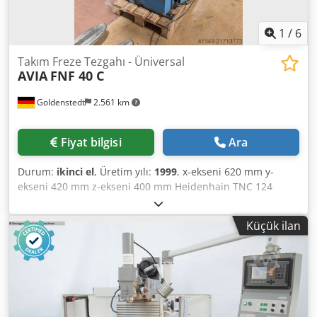
muhafazası mevcut, fotoğraflar eklenecektir
1
/
6
Takım Freze Tezgahı - Üniversal
AVIA
FNF 40 C
Goldenstedt
2.561 km
Fiyat bilgisi
Ara
Durum:
ikinci el
, Üretim yılı:
1999
, x-ekseni 620 mm y-
ekseni 420 mm z-ekseni 400 mm Heidenhain TNC 124
kontrol ünitesi manuel eğilebilir +/-45° maks. takım çapı
125 mm maks. takım ağırlığı 6 kg Tabla bağlama yüzeyi 400
Küçük ilan
x 800 mm T-oluklar 5x14x80 maks. tabla yükü 400 kg X/Y
ilerleme hızı: 0 - 6.000 mm/dak Z ilerleme hızı: 0 - 4.000
mm/dak Hızlı hareket X/Y: 6 m/dak Hızlı hareket Z: 4 m/dak
Toplam güç gereksinimi 11 kW Djdpfxey Ay Nqj Ac Isck
Makine ağırlığı yaklaşık 2 t Alan ihtiyacı yaklaşık 2,9 x 3,5 x
2,0 m dahil temassal kontrol Heidenhain TNC124 elektrik