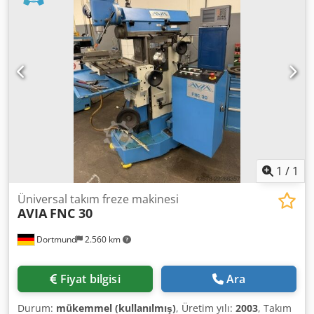
manuel dönebilen ±45° Maksimum takım çapı: 125 mm
Soğutma Suyu Pompası Motoru: 0,2 kW- Birlikte Verilen
Maksimum takım ağırlığı: 6 kg Tabla bağlama yüzeyi: 400 x
Aksesuarlar / Ekipmanlar: Mavi renkli çok katlı takım
800 mm T kanal: 5 x 14 x 80 mm Maksimum tabla yükü: 400
rafında saklanan kapsamlı bir takım seti, makine mengene,
kg X / Y ilerleme: 0 – 6000 mm/dak Z ilerleme: 0 – 4000
talaş ve sıçrama muhafazası, soğutma sıvısı sistemi ve
mm/dak X / Y hızlı hareket: 6000 mm/dak Z hızlı hareket:
kullanım kılavuzu dahildir. Dodpfx Acjzmh Aqj Ieck
4000 mm/dak Toplam kurulu güç: 10 kW Alan ihtiyacı (U x G
Technical Specification Taper Size SK 40
x Y): 2850 x 3350 x 2000 mm Makine ağırlığı: 2100 kg
1
/
1
Üniversal takım freze makinesi
AVIA
FNC 30
Dortmund
2.560 km
Fiyat bilgisi
Ara
Durum:
mükemmel (kullanılmış)
, Üretim yılı:
2003
, Takım