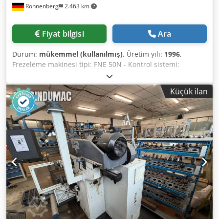
Ronnenberg
2.463 km
Fiyat bilgisi
Ara
Durum:
mükemmel (kullanılmış)
, Üretim yılı:
1996
,
Frezeleme makinesi tipi: FNE 50N - Kontrol sistemi:
Heidenhain TNC410 - Ana tahrik gücü: 7,5 kW Djdpfx
Acozrpw To Ieck - Toplam kurulu güç: 15,0 kW - Besleme
Küçük ilan
gerilimi: 3x380 V - Frekans: 50 Hz - Frezeleme makinesinin
ağırlığı (ekipmanlar hariç): 3000 kg X ekseni: 800 mm Y
ekseni: 500 mm Z ekseni: 420 mm Masa taşıma kapasitesi:
500 kg Mil koniği: ISO 40 Aynı modelden 2 adet makine
bulunmaktadır.