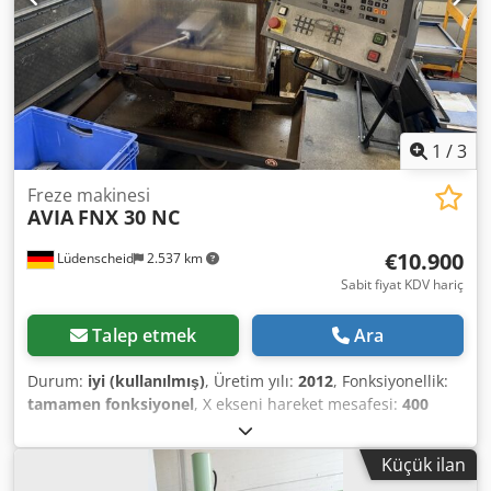
1
/
3
Freze makinesi
AVIA
FNX 30 NC
€10.900
Lüdenscheid
2.537 km
Sabit fiyat KDV hariç
Talep etmek
Ara
Durum:
iyi (kullanılmış)
, Üretim yılı:
2012
, Fonksiyonellik:
tamamen fonksiyonel
, X ekseni hareket mesafesi:
400
mm
, Y ekseni hareket mesafesi:
315 mm
, Z ekseni hareket
mesafesi:
350 mm
, Kontrol ünitesi: HEIDENHAIN Tabla
Küçük ilan
ölçüsü: 315 x 710 mm Mil devir hızı: 50 - 3000 dev/dak