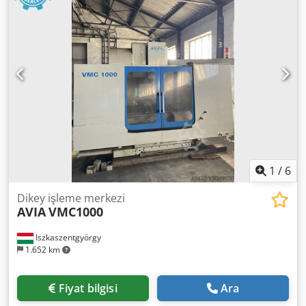
1
/
6
Dikey işleme merkezi
AVIA
VMC1000
Iszkaszentgyörgy
1.652 km
Fiyat bilgisi
Ara