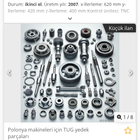
Durum:
ikinci el
, Üretim yılı:
2007
, x-İlerleme: 620 mm y-
İlerleme: 420 mm z-İlerleme: 400 mm Kontrol ünitesi: TNC
320 HEIDENHAIN Mil bağlantısı: ISO 40 Mil devir sayısı: 50 -
4.000 d/dak Tabla boyutu: 800 x 400 mm Tabla yük
Küçük ilan
kapasitesi: 400 kg Kademesiz ilerleme: 0 - 8.000 mm/dak
Hızlı ilerleme: 8,0 m/dak Tahrik gücü: 6,0 kW Pinol hareketi:
80 mm Çalışma gerilimi: 400 V Toplam güç ihtiyacı: 17,0 kW
Makine ağırlığı: yaklaşık 2,1 t Alan ihtiyacı: yaklaşık 1,90 x
2,70 x 2,05 m - Fabrika No.: 90288 - Kontrol AÇIK: 25.401
saat - Program AÇIK: 6.653 saat - Kontrol ünitesi: TNC 320 -
Elektronik el çarkı - Yatay freze mili - Soğutma sistemi
Dsdoyq Sv Depfx Ac Ieck
1
/
8
Polonya makineleri için TUG yedek
parçaları