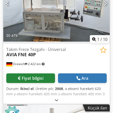
dokümantasyonu mevcut takım soğutma sistemi çeşitli SK
40 tutucular çeşitli SK40 takımlar
1
/
10
Takım Freze Tezgahı - Üniversal
AVIA
FNE 40P
Dreieich
2.422 km
Fiyat bilgisi
Ara
Durum:
ikinci el
, Üretim yılı:
2008
, x-ekseni hareketi 620
mm y-ekseni hareketi 420 mm z-ekseni hareketi 400 mm 3
eksen dijital göstergesi HEIDENHAIN Mil yuvası ISO 40 DIN
69871A Mil devir hızı 50 - 4000 d/dk Tabla ölçüsü 800 x 400
Küçük ilan
mm Tabla yük kapasitesi 400 kg Kademesiz ilerleme maks.