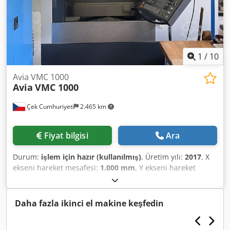
1
/
10
Avia VMC 1000
Avia
VMC 1000
Çek Cumhuriyeti
2.465 km
Fiyat bilgisi
Ara
Durum:
işlem için hazır (kullanılmış)
, Üretim yılı:
2017
, X
ekseni hareket mesafesi:
1.000 mm
, Y ekseni hareket
mesafesi:
540 mm
, Z ekseni hareket mesafesi:
620 mm
,
kontrolör üreticisi:
HEIDENHAIN
, kontrolör modeli:
iTNC530 HSCI
, masa yükü:
1.000 kg
, toplam ağırlık:
5.500
Daha fazla ikinci el makine keşfedin
kg
, maksimum mil hızı:
15.000 dev/dak
, mil motoru gücü:
17.000 W
, takım magazinindeki yuva sayısı:
30
, eksen