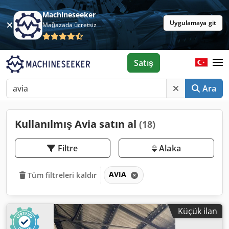
Machineseeker
Uygulamaya git
Mağazada ücretsiz
Satış
Ara
Kullanılmış Avia satın al
(18)
Filtre
Alaka
AVIA
Tüm filtreleri kaldır
Küçük ilan