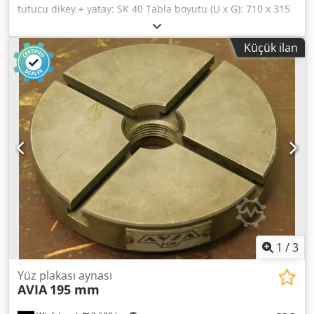
tutucu dikey + yatay: SK 40 Tabla boyutu (U x G): 710 x 315
mm Dedpfx Aeziutzsc Iock Dikey mil devir aralığı: 63 – 2500
d/dak Yatay mil devir aralığı: 45 – 1800 d/dak Hareket
Küçük ilan
mesafeleri: X ekseni, boylamasına hareket, otomatik /
manuel: 400 / 420 mm Y ekseni, enine hareket, otomatik /
manuel: 220 / 228 mm + enine travers 375 mm Z ekseni,
dikey hareket, otomatik / manuel: 350 / 380 mm Pinol ayarı,
dikey elle: 80 mm Makine ölçüleri yaklaşık: 1550 x 1620 x
1850 mm Makine ağırlığı yaklaşık: 1300 kg Siegfried Volz
Takım Tezgahları Rüschebrinkstr. 151-153 DE - 44143
Dortmund - Wambel / Almanya
1
/
3
Yüz plakası aynası
AVIA
195 mm