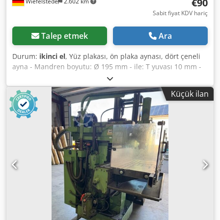
€90
Wiefelstede
2.602 km
Sabit fiyat KDV hariç
Talep etmek
Ara
Durum:
ikinci el
, Yüz plakası, ön plaka aynası, dört çeneli
ayna - Mandren boyutu: Ø 195 mm - ile: T yuvası 10 mm -
Diş giriş aralığı: 3 mm - Ağırlık: 5,7 kg Dsdpfsb Hbyhex Ac
Iock
Küçük ilan