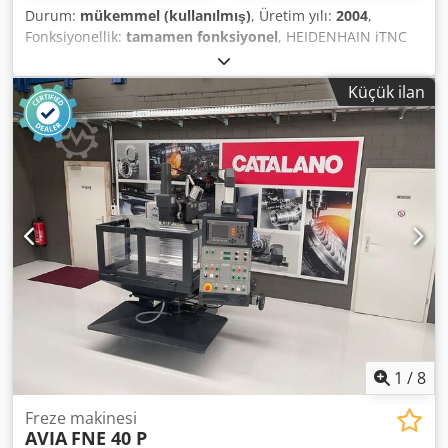
Durum:
mükemmel (kullanılmış)
, Üretim yılı:
2004
,
Fonksiyonellik:
tamamen fonksiyonel
, HEIDENHAIN iTNC
530 kontrol sistemi Tabla ölçüsü: 1200 x 540 mm Tabla
taşıma kapasitesi: 1000 kg X ekseni yolu: 1000 mm Y ekseni
Küçük ilan
yolu: 540 mm Z ekseni yolu: 620 mm Dcjdpfx Asw Afwajc
Iok İş mili ile tabla yüzeyi arasındaki mesafe: 150 – 770 mm
Devir hızı: 10000 dev/dak Takım bağlantısı: SK40 Tahrik
gücü: 10 / 17 kW 30’lu takım magazini Hızlı hareket X/Y: 35
m/dak Maks. ilerleme: 12000 mm/dak Ağırlık: 5300 kg
Ölçüler (UxGxY): 2910 x 2500 x 2850 mm Aksesuarlar,
Donanımlar: - Soğutma sistemi - Talaş konveyörü - Elektrikli
el çarkı - Dokümantasyon Makine bakım atölyesinde
kullanıldı. Az kullanılmıştır. Çok iyi durumda.
1
/
8
Freze makinesi
AVIA
FNE 40 P