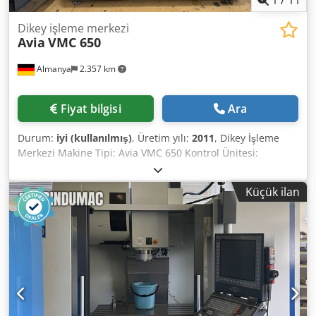
1
/
11
Dikey işleme merkezi
Avia
VMC 650
Almanya
2.357 km
Fiyat bilgisi
Ara
Durum:
iyi (kullanılmış)
, Üretim yılı:
2011
, Dikey İşleme
Merkezi Makine Tipi: Avia VMC 650 Kontrol Ünitesi:
Heidenhain iTNC 530 Üretim Yılı: 2011 TEKNİK ÖZELLİKLER
Hareket Aralıkları X ekseni: 650 mm Y ekseni: 540 mm Z
Küçük ilan
ekseni: 620 mm Hızlı Hareket: (X/Y/Z): 25 m/dak. Dodpfxozi
Dz Us Ac Isck Maks. Devir Hızı: 10.000 dev/dak. Takım
Tutucu: ISO 40 Takım Yuvaları: 24 Tabla Boyutu: 800 x 540
mm Maks. İş Parçası Ağırlığı: 700 kg Donanım Özellikleri
Talaş Konveyörü Elektronik El Çarkı İç Soğutma (IKZ): bar
Ölçüm Prob: Renishaw