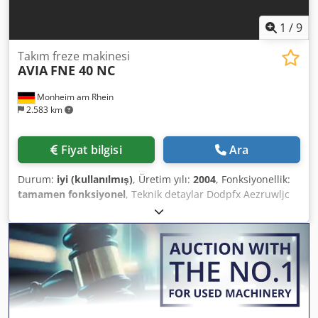
1
/
9
Takım freze makinesi
AVIA
FNE 40 NC
Monheim am Rhein
2.583 km
Fiyat bilgisi
Ara
Durum:
iyi (kullanılmış)
, Üretim yılı:
2004
, Fonksiyonellik:
tamamen fonksiyonel
, Teknik detaylar Dodpfx Aezruwljc
Isck X-eksen hareketi 620 mm Y-eksen hareketi 420 mm Z-
eksen hareketi 400 mm Kontrol ünitesi Heidenhain TNC
410M Tabla yüzeyi 800 x 400 mm Takım tutucu ISO 40 Mil
devir hızı - kademesiz 50 - 4000 devir/dak Ana tahrik
motoru 5,5 kW Toplam güç ihtiyacı kW Makine ağırlığı yakl.
2,1 t Gerekli alan yakl. m Ek bilgiler * CNC kontrol
HEIDENHAIN TNC 410M * Soğutma sistemi * Makine
lambası