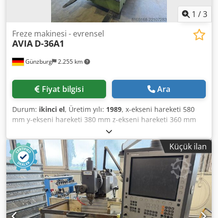
1
/
3
Freze makinesi - evrensel
AVIA
D-36A1
Günzburg
2.255 km
Fiyat bilgisi
Ara
Durum:
ikinci el
, Üretim yılı:
1989
, x-ekseni hareketi 580
mm y-ekseni hareketi 380 mm z-ekseni hareketi 360 mm
Toplam güç ihtiyacı 6 kW Dcsdpfx Acozczfxj Ijk Makine
ağırlığı yaklaşık 1,5 t Alan gereksinimi yaklaşık
Küçük ilan
1.800x2.130x1.980 m