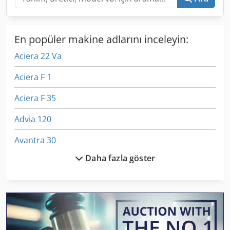
En popüler makine adlarını inceleyin:
Aciera 22 Va
Aciera F 1
Aciera F 35
Advia 120
Avantra 30
Daha fazla göster
Avia Fnd 32
Avm
Avm Angelini
Avm Mas 165 S