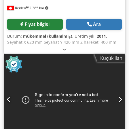
Reiden
2.385 km
Fiyat bilgisi
Ara
Durum:
mükemmel (kullanılmış)
, Üretim yılı:
2011
,
Seyahat X 620 mm Seyahat Y 420 mm Z hareketi 400 mm
Masa ölçüsü 800 x 400 mm ISO 40 (DIN 69871A) Masa ile
mil burnu arasındaki mesafe 500 Mil hızları 4000/8000 rpm
Küçük ilan
Dcodpfx Aewnbrdec Iek Matkap ucu stroğu: 80 mm Bilyalı
vidalar a. Akslar Hızlı geçişler X,Y,Z 5,5,4 (m/dak) Güç
KW 10,5 (13,7) Alet sıkıştırma: Hidrolik Boyutlar UxGxY
2.000x2.760x2.050 Ağırlık yaklaşık. 1900 kilo