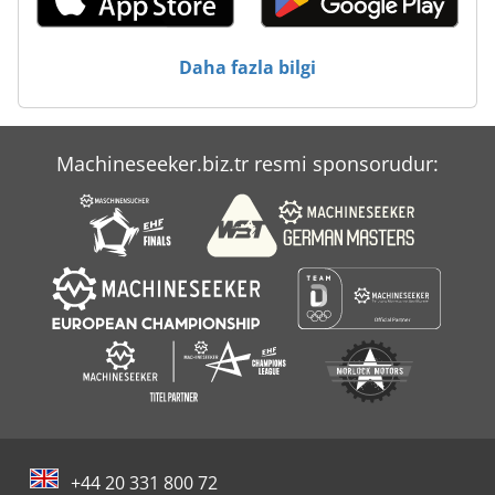
Haas Hs 1
Daha fazla bilgi
Haas Vf 2
Haas Vf 3
Machineseeker.biz.tr resmi sponsorudur:
Haas Vf 4
Nef 280
+44 20 331 800 72