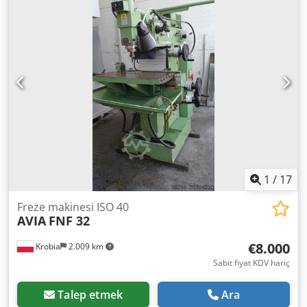
Dcodpfszfixwsx Ac Isk Ölçüler UxGxY: 2700 x 2250 x 1950
mm Ağırlık: 1.700 kg
1
/
17
Freze makinesi ISO 40
AVIA
FNF 32
€8.000
Krobia
2.009 km
Sabit fiyat KDV hariç
Talep etmek
Ara