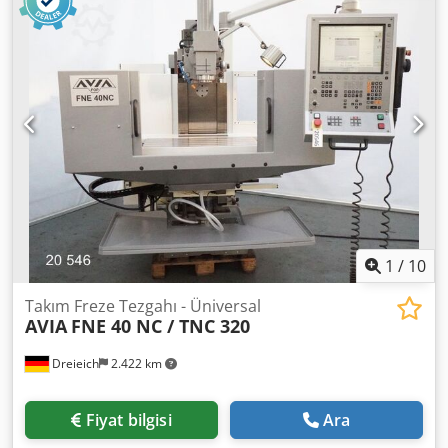
2000 mm/dak Hızlı hareket 5 / 4 m/dak Tahrik gücü - freze
mili (S1) 10,5 kW Dedpfxoyxxyms Ac Isck Pinol hareketi 80
mm Çalışma gerilimi 400 V Toplam güç ihtiyacı 17,5 kW
Makine ağırlığı yaklaşık 1,9 t Alan ihtiyacı yaklaşık 2,00 x
2,76 x 2,05 m - Fabrika No.: 90395 - Dijital gösterge
HEIDENHAIN ND780 - elektrikli el çarkı - mekanik el çarkları
- kademesiz devir ayarı - kademesiz ilerleme tahrikleri -
yatay freze mili - soğutma sistemi
1
/
10
Takım Freze Tezgahı - Üniversal
AVIA
FNE 40 NC / TNC 320
Dreieich
2.422 km
Fiyat bilgisi
Ara