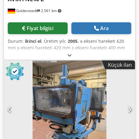
Goldenstedt
2.561 km
Fiyat bilgisi
Ara
Durum:
ikinci el
, Üretim yılı:
2005
, x-ekseni hareketi 620
mm y-ekseni hareketi 420 mm z-ekseni hareketi 400 mm
Kontrol ünitesi: Heidenhain TNC 124 Mil devir aralığı 50 -
4.000 devir/dakika Şanzıman kademesi: 2 Mil motor gücü 6
Küçük ilan
kW Sıkma kuvveti 10 kN Manuel döndürme +/-45 °
Maksimum takım çapı 125 mm Maksimum takım ağırlığı 6
kg Tabla bağlama yüzeyi 400 x 800 mm T-oyukları 5x14x80
Maksimum tabla yükü 400 kg X/Y ilerleme hızı: 0 - 6.000
mm/dak. Z ilerleme hızı: 0 - 4.000 mm/dak. X/Y hızlı
hareket: 6 m/dak. Z hızlı hareket: 4 m/dak. Toplam güç
ihtiyacı 11 kW Dcedpfx Ajylcpqec Iek Makine ağırlığı
yaklaşık 2 ton Alan ihtiyacı yaklaşık 2,9 x 3,5 x 2,0 m Dahil
olanlar: Heidenhain TNC124 nokta-hat kontrol ünitesi
Elektrik dokümantasyonu mevcut Soğutma sıvısı sistemi 2
adet çalışma lambası Makina mengene Çeşitli takım
tutucular Çeşitli SK40 takımlar 2 sürgülü kapılı koruma