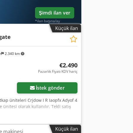
Şimdi ilan ver
*ilan başına/ay
Küçük ilan
gate
n
2.340 km
€2.490
Pazarlık Fiyatı KDV hariç
İstek gönder
kap üniteleri Crjdow I R Iaopfx Adyof 4
ünitesi olarak kullanılır. Tekli satış
Küçük ilan
me makinesi