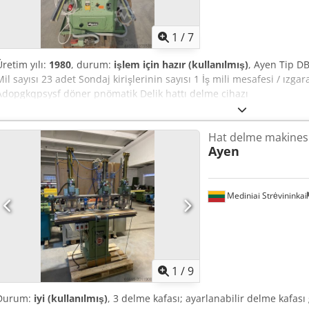
1
/
7
Üretim yılı:
1980
, durum:
işlem için hazır (kullanılmış)
, Ayen Tip DB
Mil sayısı 23 adet Sondaj kirişlerinin sayısı 1 İş mili mesafesi / ız
Adopgkqpsysf döner pnömatik Delik hattı delme cihazı
Hat delme makines
Ayen
Mediniai Strėvininkai
1
/
9
Durum:
iyi (kullanılmış)
, 3 delme kafası; ayarlanabilir delme kafası