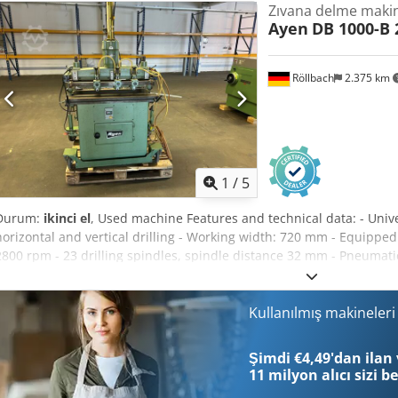
Zıvana delme maki
Ayen
DB 1000-B 
Röllbach
2.375 km
1
/
5
Durum:
ikinci el
, Used machine Features and technical data: - Univ
horizontal and vertical drilling - Working width: 720 mm - Equippe
2800 rpm - 23 drilling spindles, spindle distance 32 mm - Pneumati
stop rails, each 1000 mm - With chassis Crjdjzk N Atepfx Adyof Avail
Röllbach
Kullanılmış makineler
Şimdi €4,49'dan ilan 
11 milyon alıcı
sizi b