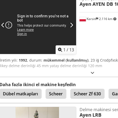
Ayen
AYEN DB 10
Karsin
2.116 km
1
/
13
Üretim yılı:
1992
, durum:
mükemmel (kullanılmış)
, 23 iğ Crodpfxs
dikey delme derinliği 45 mm yatay delme derinliği 120 mm
Daha fazla ikinci el makine keşfedin
Dübel matkapları
Scheer
Scheer Zf 630
Ga
Delme makinesi ser
Ayen
LRB