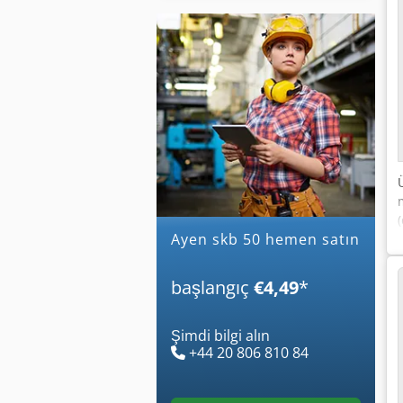
ayen skb 50 hemen satın
başlangıç
€4,49
*
Şimdi bilgi alın
+44 20 806 810 84