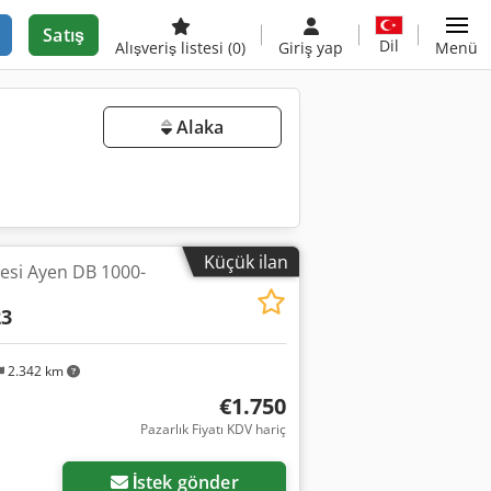
Satış
Dil
Alışveriş listesi
(0)
Giriş yap
Menü
Alaka
Küçük ilan
esi Ayen DB 1000-
23
2.342 km
€1.750
Pazarlık Fiyatı KDV hariç
İstek gönder