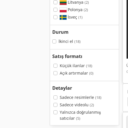
Litvanya
(2)
Polonya
(2)
İsveç
(1)
Durum
İkinci el
(18)
Satış formatı
Küçük ilanlar
(18)
Açık artırmalar
(0)
Detaylar
Sadece resimlerle
(18)
lli Matkap
Ayen
Matkap Makinesi
Maggi
Sadece videolu
(2)
Yalnızca doğrulanmış
satıcılar
(5)