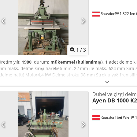
Raasdorf
1.822 km
1
/
3
Üretim yılı:
1980
, durum:
mükemmel (kullanılmış)
, 1 adet delme k
mm maks. delme kirişi hareketi min. 22 mm ile maks. 624 mm Sıra 
(delme hattı) Motor4,4 kW Delme stroku 98 mm Stroklu yağ fren sili
bar Hava tüketimi yakl. 3 l / devir Min. 20 mm ila maks. 650 mm Ağırl
1700 mm Makine hala yenileniyor ve işlev durumu çok iyi kontrol edi
Dübel ve çizgi del
Ayen
DB 1000 K2
Raasdorf bei Wien
1