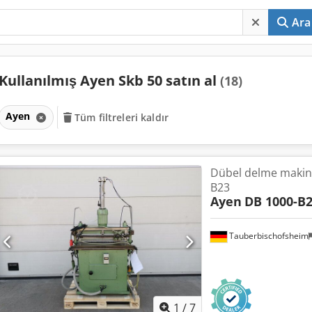
Ara
Kullanılmış Ayen Skb 50 satın al
(18)
Ayen
Tüm filtreleri kaldır
Dübel delme makin
B23
Ayen
DB 1000-B
Tauberbischofsheim
1
/
7