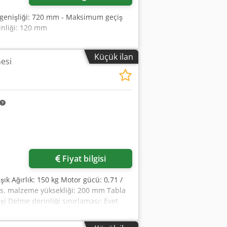
a genişliği: 720 mm - Maksimum geçiş
inliği: 120 mm
Küçük ilan
esi
in
Fiyat bilgisi
k Ağırlık: 150 kg Motor gücü: 0,71 /
ks. malzeme yüksekliği: 200 mm Tabla
şi Delme derinliği sınırlaması: Evet
ucu: Evet Delme ilerlemesi: El kolu
theim Codpfx Adezd Hnteyerf