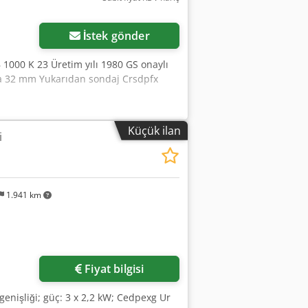
İstek gönder
 1000 K 23 Üretim yılı 1980 GS onaylı
gara 32 mm Yukarıdan sondaj Crsdpfx
Küçük ilan
i
1.941 km
Fiyat bilgisi
 genişliği; güç: 3 x 2,2 kW; Cedpexg Ur