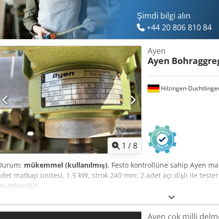
Şimdi bilgi alın
+44 20 806 810 84
Ayen
Ayen
Bohraggre
Hilzingen-Duchtlinge
1
/
8
Durum:
mükemmel (kullanılmış)
, Festo kontrollüne sahip Ayen mat
adet matkap ünitesi, 1,5 kW, strok 240 mm; 2 adet açı dişli ile testere 
mümkündür.
Ayen çok milli del