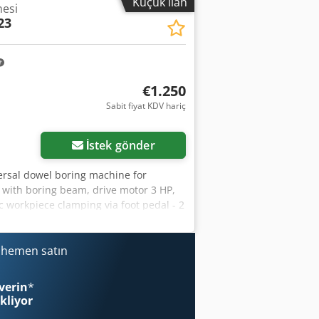
Küçük ilan
nesi
23
€1.250
Sabit fiyat KDV hariç
İstek gönder
ersal dowel boring machine for
d with boring beam, drive motor 3 HP,
c workpiece clamping via foot pedal - 2
ability: short-term Location: 63934
i hemen satın
verin
*
ekliyor