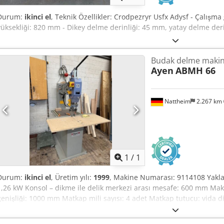
Durum:
ikinci el
, Teknik Özellikler: Crodpezryr Usfx Adysf - Çalışm
yüksekliği: 820 mm - Dikey delme derinliği: 45 mm, yatay delme der
Budak delme makin
Ayen
ABMH 66
Nattheim
2.267 km
Daha fazla fotoğraf
istey
1
/
1
Durum:
ikinci el
, Üretim yılı:
1999
, Makine Numarası: 9114108 Yaklaşı
1,26 kW Konsol – dikme ile delik merkezi arası mesafe: 600 mm Ma
genişliği: 1000 mm Matkap mili sayısı: 4 adet Matkap tutucu: vida di
Delme strokı: 70 mm Devir sayısı: 1400 / 2800 dev/dak İş parçası tut
Çalışma/masa yüksekliği: 890 mm Aydınlatmalı Depolama yeri: Nat