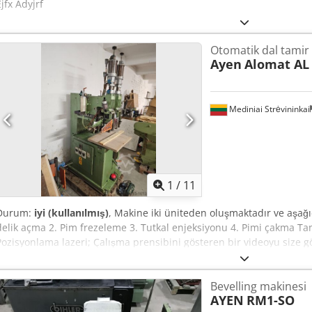
Ejfx Adyjrf
Otomatik dal tamir
Ayen
Alomat AL
Mediniai Strėvininkai
1
/
11
Durum:
iyi (kullanılmış)
, Makine iki üniteden oluşmaktadır ve aşağıd
delik açma 2. Pim frezeleme 3. Tutkal enjeksiyonu 4. Pimi çakma Ta
Pozisyonlama lazeri; Çalışma prensibini gösteren bir videoyu size g
Çevrim süresi yaklaşık 3 sn/döngü Bize telefonla ulaşabilir veya ya
yazabiliyoruz. Ayrıca İngilizce olarak da mesaj gönderebilirsiniz.
Bevelling makinesi
AYEN
RM1-SO