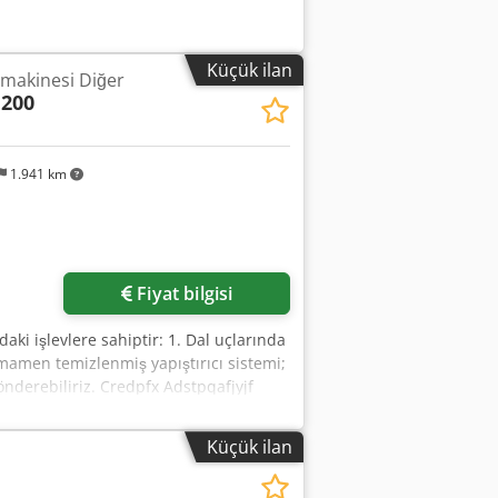
Küçük ilan
 makinesi Diğer
 200
1.941 km
Fiyat bilgisi
aki işlevlere sahiptir: 1. Dal uçlarında
mamen temizlenmiş yapıştırıcı sistemi;
önderebiliriz. Credpfx Adstpqafjyjf
zabilirsiniz. Almanca ve Rusça konuşup
Küçük ilan