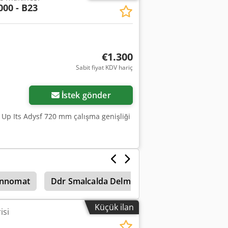
00 - B23
€1.300
Sabit fiyat KDV hariç
İstek gönder
k Up Its Adysf 720 mm çalışma genişliği
nnomat
Ddr Smalcalda Delme Makinesi
Sıralı m
Küçük ilan
isi