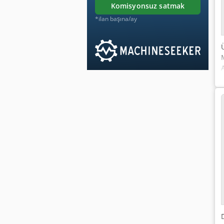
komisyonsuz satmak
*ilan başına/ay