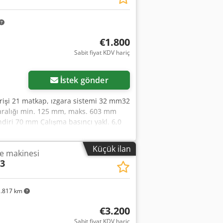
€1.800
Sabit fiyat KDV hariç
İstek gönder
irişi 21 matkap, ızgara sistemi 32 mm32
aralığı min. 125 mm, maks. 603 mm
ndiri 70 mm Çalışma basıncı yakl. 6,0
ık yakl. 540 kg Boyutlar: 2500 x 1100 x
liyor Credpfx Adefhn Irsyjf
Küçük ilan
me makinesi
3
.817 km
€3.200
Sabit fiyat KDV hariç