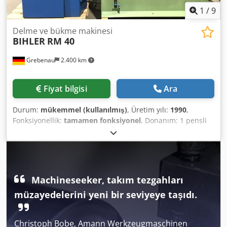
1
/
9
Delme ve bükme makinesi
BIHLER
RM 40
Grebenau
2.400 km
Fiyat bilgisi
Ara
Durum:
mükemmel (kullanılmış)
, Üretim yılı:
1990
,
Fonksiyonellik:
tamamen fonksiyonel
, Donanım: 1 pensli
besleme sağda 1 çift noktalı eksantrik pres 90 kN 4
standart kızaklı ünite 1 dar kızaklı ünite 1 kumanda mili
Çalışma alanı: Tel çapı: 0,5 - 4,0 mm Dsdpfex Tuzcox
Agneck Bant genişliği: 60 mm'ye kadar Besleme uzunluğu:
270 mm'ye kadar Kapasite: dakikada 350 döngüye kadar
Machineseeker, takım tezgahları
müzayedelerini yeni bir seviyeye taşıdı.
Christoph Bobe, Amann Werkzeugmaschinen