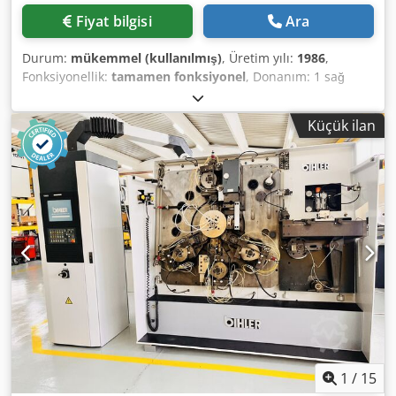
Fiyat bilgisi
Ara
Durum:
mükemmel (kullanılmış)
, Üretim yılı:
1986
,
Fonksiyonellik:
tamamen fonksiyonel
, Donanım: 1 sağ
kızaklı besleme 1 çift nokta eksantrik pres 250 kN 4
standart kızak agregası 1 dar kızak agregası 1 kontrol mili
Küçük ilan
Dcjdstzlzaspfx Agnsk Çalışma alanı: Tel çapı aralığı: 0,5 -
5,0 mm Bant genişliği: maks. 40 mm Besleme uzunluğu:
maks. 320 mm Kapasite: maks. 135/dak
1
/
15