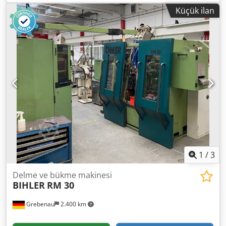
agregası Çalışma alanı: Tel kalınlığı aralığı: 0,5 - 3,5 mm
Küçük ilan
Bant genişliği: maks. 32 mm Besleme uzunluğu: maks. 170
mm Kapasite: maks. 250/dak
1
/
3
Delme ve bükme makinesi
BIHLER
RM 30
Grebenau
2.400 km