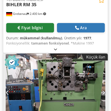
BIHLER
RM 35
Grebenau
2.400 km
Fiyat bilgisi
Ara
Durum:
mükemmel (kullanılmış)
, Üretim yılı:
1977
,
Fonksiyonellik:
tamamen fonksiyonel
, *Makine 1997
yılında BIHLER tarafından elden geçirilmiştir Ekipman: 1
adet tutucu besleyici sağ 1 adet tutucu besleme sol 1 adet
Küçük ilan
eksantrik pres 70 kN 1 kam presi 3 standart sürgü ünitesi 2
adet dar sürgü ünitesi 1 kontrol mili Çalışma aralığı: Tel
kalınlığı aralığı: 0,5 - 3,5 mm Şerit genişliği: 32 mm'ye
kadar Dsdpfxsrpk Axs Agneck Besleme uzunluğu: 170
mm'ye kadar Güç: 250/dk'ya kadar.