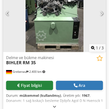
1
/
3
Delme ve bükme makinesi
BIHLER
RM 35
Grebenau
2.400 km
Fiyat bilgisi
Ara
Durum:
mükemmel (kullanılmış)
, Üretim yılı:
1967
,
Donanım: 1 sağ kıskaçlı besleme Djdpfx Agol D N Hvensck 1
eksantrik pres 90 kN 2 dar kızak agregası 3 standart kızak