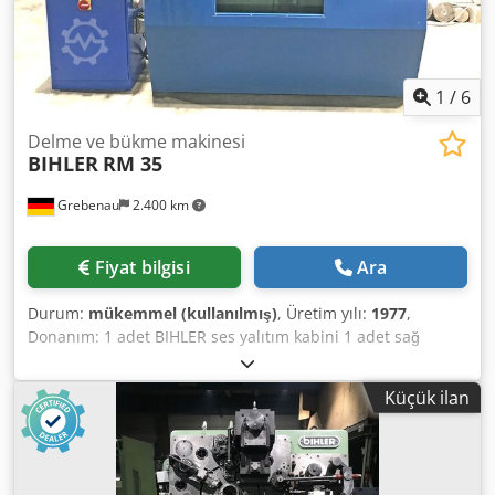
1
/
6
Delme ve bükme makinesi
BIHLER
RM 35
Grebenau
2.400 km
Fiyat bilgisi
Ara
Durum:
mükemmel (kullanılmış)
, Üretim yılı:
1977
,
Donanım: 1 adet BIHLER ses yalıtım kabini 1 adet sağ
pense besleme 1 adet eksantrik pres 70 kN 4 adet standart
kayar ünite 1 adet dar kayar ünite Çalışma alanı: Tel
Küçük ilan
kalınlığı aralığı: 0,5 - 3,5 mm Bant genişliği: 32 mm'ye kadar
Dcjdpsfzr Aqsfx Agnsk Besleme uzunluğu: 170 mm'ye
kadar Kapasite: 250/dk'ya kadar.