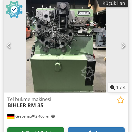
Küçük ilan
kızak ünitesi Çalışma alanı: Tel kalınlık aralığı: 0,5 - 3,5 mm
Bant genişliği: 32 mm'ye kadar Besleme uzunluğu: 170
mm'ye kadar Kapasite: 250/dakikaya kadar.
1
/
4
Tel bükme makinesi
BIHLER
RM 35
Grebenau
2.400 km