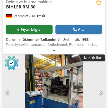
Delme ve bükme makinesi
BIHLER
RM 30
Grebenau
2.400 km
Fiyat bilgisi
Ara
Durum:
mükemmel (kullanılmış)
, Üretim yılı:
1988
,
Fonksiyonellik:
tamamen fonksiyonel
, Ekipman: 1 kıskaçlı
besleyici sağ 1 eksantrik pres 70 kN 3 dar kızak ünitesi 1
kontrol mili Dcjdpfx Agetmtzkonsk Çalışma aralığı: Tel
Küçük ilan
kalınlığı aralığı: 0,5 - 3,0 mm Şerit genişliği: max 40 mm
Besleme uzunluğu: maks. 240 mm Çıkış: maks. 400/dak