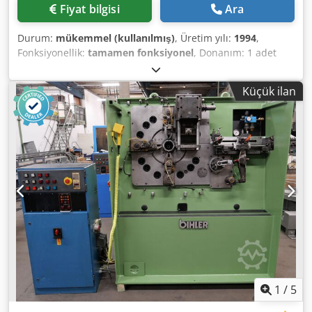
Fiyat bilgisi
Ara
Durum:
mükemmel (kullanılmış)
, Üretim yılı:
1994
,
Fonksiyonellik:
tamamen fonksiyonel
, Donanım: 1 adet
BIHLER kontrol ünitesi P-CNC 200 1 adet BIHLER ses
yalıtımlı kabin Dedpfx Aewxarqjgnock 2 adet sağ pensli
Küçük ilan
besleyici 1 adet sol pensli besleyici 4 adet geniş kızak
ünitesi (kaynak pres kızağı) 1 adet kaynak makinesi BIHLER
B 1000 Çalışma alanı: Tel çapı aralığı: 0,5 - 3,0 mm Bant
genişliği: maks. 40 mm Besleme uzunluğu: maks. 240 mm
Kapasite: maks. 400/dk
1
/
5