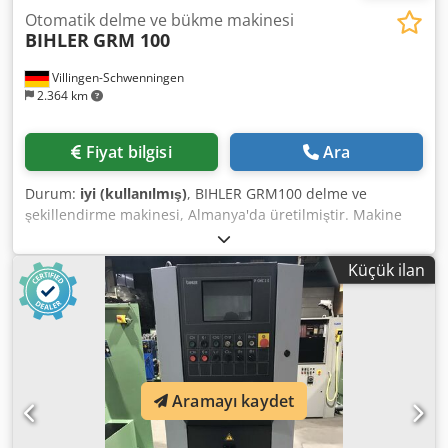
Otomatik delme ve bükme makinesi
BIHLER
GRM 100
Villingen-Schwenningen
2.364 km
Fiyat bilgisi
Ara
Durum:
iyi (kullanılmış)
, BIHLER GRM100 delme ve
şekillendirme makinesi, Almanya'da üretilmiştir. Makine
orijinal olarak 2010 yılında Bihler tarafından yenilenmiş,
servo motor, pompa, yeniden kablolama, yeni kontrol vb.
Küçük ilan
ile güncellenmiştir. 4x şekillendirme kızağı ve 18 tonluk
pres istasyonu ile donatılmıştır. Düzleştirici ile sağda
tutucu besleme. Maksimum şerit genişliği 100 mm.
Maksimum tel çapı 10 mm. Dedpfxepm H Hao Agnjck
Standart besleme uzunluğu maks. 250 mm. Maksimum
çalışma hızı dakikada yaklaşık 135 strok. Servo motor.
Aramayı kaydet
Dokunmatik ekran kontrolü. Havalı kavrama. Ağırlık yaklaşık
6000 kg. Güç kaynağı 400/480 V, 50 Hz. Bruderer, Schaal ve
Mabu'nun diğer yüksek hızlı presleri stoklarımızda