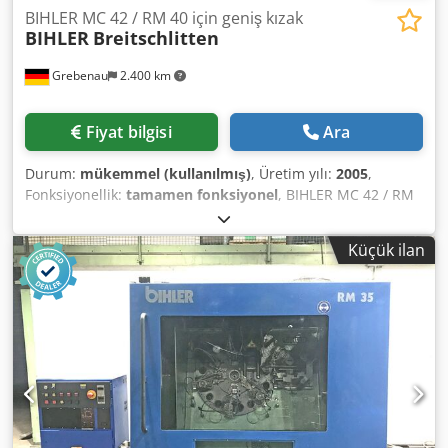
BIHLER MC 42 / RM 40 için geniş kızak
BIHLER
Breitschlitten
Grebenau
2.400 km
Fiyat bilgisi
Ara
Durum:
mükemmel (kullanılmış)
, Üretim yılı:
2005
,
Fonksiyonellik:
tamamen fonksiyonel
, BIHLER MC 42 / RM
40 için orijinal BIHLER geniş kızak üniteleri 2 adet Bihler
no. 174-04-0044.0 merkezi yağlama sistemi ile komple 1
Küçük ilan
adet Bihler no. 142-04-0347.0 merkezi yağlama sistemi ile
komple 2 adet Bihler-No. 142-04-0229.0 merkezi yağlama
sistemi ile komple Dedpfjticggox Agnjck