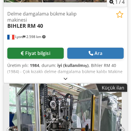
1
/
4
Delme damgalama bükme kalıp
makinesi
BIHLER
RM 40
Lyon
2.598 km
Fiyat bilgisi
Ara
Üretim yılı:
1984
, durum:
iyi (kullanılmış)
, Bihler RM 40
(1984) - Çok kızaklı delme damgalama bükme kalıbı Makine
5 kızaklı olarak gösterilmiştir, ancak 6. bir kızak mevcuttur.
Şerit veya tel için birkaç ödeme mevcuttur. 8 tonluk pres ve
Küçük ilan
5 veya 6 kızaklı makine - tel veya şerit için hidrolik
sıkıştırma. Bir makine, makinenin arkasından, orta delikten
ek bir besleme sistemi ile donatılmışsa Dsdpfx Agjh T
Ulyonock