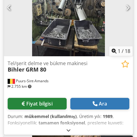
1
/
18
Tel/şerit delme ve bükme makinesi
Bihler
GRM 80
Puurs-Sint-Amands
2.755 km
Fiyat bilgisi
Ara
Durum:
mükemmel (kullanılmış)
, Üretim yılı:
1989
,
Fonksiyonellik:
tamamen fonksiyonel
, presleme kuvveti:
30 t
, Bu çok iyi durumdaki Bihler GRM 80 delme ve bükme
makinesini, 1989 üretim yılıyla birlikte sunuyoruz. 5 kızaklı,