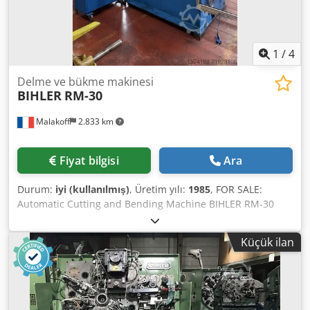
1
/
4
Delme ve bükme makinesi
BIHLER
RM-30
Malakoff
2.833 km
Fiyat bilgisi
Ara
Durum:
iyi (kullanılmış)
, Üretim yılı:
1985
, FOR SALE:
Automatic Cutting and Bending Machine BIHLER RM-30
High-performance equipment for the automatic
production of complex metal parts from wire or strip.
Küçük ilan
Identification and Brand Brand: BIHLER (Otto Bihler
Maschinenfabrik, Germany) Model: RM-30 Year of
manufacture: 1985 Machine number: 23589 Technical
Specifications (RM-30 Model) Max. strip width: 32 mm Max.
wire diameter: 3 mm (mild steel) Feed length (standard):