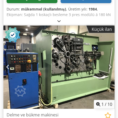
Durum:
mükemmel (kullanılmış)
, Üretim yılı:
1984
,
Ekipman: Sağda 1 kıskaçlı besleme 3 pres modülü á 180 kN
= Toplam 540 kN. 4 normal kızak ünitesi 1 dar sürgü
ünitesi Çalışma aralığı: Tel kalınlığı aralığı: 10 mm'ye kadar
Küçük ilan
Dcsdpfxema S Nre Agnjk Şerit genişliği: 100 mm'ye kadar
Besleme uzunluğu: 250 mm'ye kadar Çıkış: 135/dk'ya kadar
1
/
10
Delme ve bükme makinesi