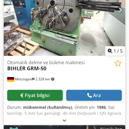
1
/
5
Otomatik delme ve bükme makinesi
BIHLER
GRM-50
Metzingen
2.328 km
Fiyat bilgisi
Ara
Durum:
mükemmel (kullanılmış)
, Üretim yılı:
1986
, Sac
kalınlığı: 5 mm Sac genişliği: 40 mm Dedpoxzk I Sjfx Agneck
Açıklama yakında!