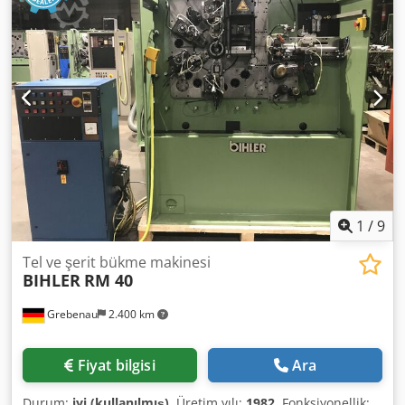
1
/
9
Tel ve şerit bükme makinesi
BIHLER
RM 40
Grebenau
2.400 km
Fiyat bilgisi
Ara
Durum:
iyi (kullanılmış)
, Üretim yılı:
1982
, Fonksiyonellik: