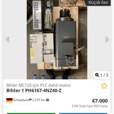
Küçük ilan
30 ton presli, doğrultucu ve besleyicili, yeleklik ile birlikte
gelmektedir. Takımlar dahil değildir. Dcjdpfx Aeywty
Eegnok Herhangi bir sorunuz veya daha fazla bilgiye
ihtiyacınız olursa, bize mesaj gönderebilir ya da bizi
arayabilirsiniz.
1
/
5
Bihler MC120 için PLC dahil motor
Bihler
1 PH6167-4NZ40-Z
€7.000
Schwabach
2.237 km
EXW Sabit fiyat KDV hariç