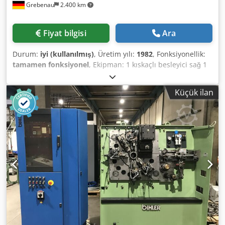
Grebenau
2.400 km
Fiyat bilgisi
Ara
Durum:
iyi (kullanılmış)
, Üretim yılı:
1982
, Fonksiyonellik:
tamamen fonksiyonel
, Ekipman: 1 kıskaçlı besleyici sağ 1
iki noktalı eksantrik pres 90 kN 3 normal slayt ünitesi 1 dar
sürgü ünitesi 1 kontrol mili Çalışma aralığı: Tel kalınlığı
Küçük ilan
aralığı: 0,5 - 4,0 mm Şerit genişliği: 60 mm'ye kadar
Besleme uzunluğu: 270 mm'ye kadar Çıkış: 350/dk'ya kadar
Dodetqf Iqopfx Agnjck