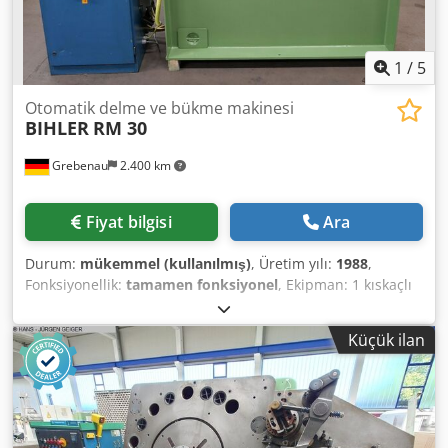
1
/
5
Otomatik delme ve bükme makinesi
BIHLER
RM 30
Grebenau
2.400 km
Fiyat bilgisi
Ara
Durum:
mükemmel (kullanılmış)
, Üretim yılı:
1988
,
Fonksiyonellik:
tamamen fonksiyonel
, Ekipman: 1 kıskaçlı
besleyici sağ Dcsdjtmty Nepfx Agnek 1 eksantrik pres 70 kN
3 dar kızak ünitesi 1 kontrol mili Çalışma aralığı: Tel
Küçük ilan
kalınlığı aralığı: 0,5 - 3,0 mm Şerit genişliği: max 40 mm
Besleme uzunluğu: maks. 240 mm Çıkış: maks. 400/dak