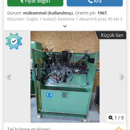
Fiyat bilgisi
Ara
Durum:
mükemmel (kullanılmış)
, Üretim yılı:
1967
,
Ekipman: Sağda 1 kıskaçlı besleme 1 eksantrik pres 90 kN 2
Dar sürgü ünitesi 3 normal slayt ünitesi Dedepq H Upjpfx
Agnsck Çalışma aralığı: Tel kalınlığı aralığı: 0,5 - 3,5 mm
Küçük ilan
Şerit genişliği: 32 mm'ye kadar Besleme uzunluğu: 170
mm'ye kadar Çıkış: 250/dk'ya kadar.
1
/
9
Tel bükme makinesi