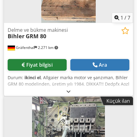
1
/
7
Delme ve bükme makinesi
Bihler
GRM 80
Gräfenthal
2.271 km
Fiyat bilgisi
Ara
Durum:
ikinci el
, Allgaier marka motor ve şanzıman, Bihler
GRM 80 modelinden, üretim yılı 1984. DİKKAT!! Dedpfx Aozl
Ez Isgnsck Sadece resimlerde görünen motor ve şanzıman
satılıktır. Önceki sahibine göre, şanzıman elden geçirilmiş
Küçük ilan
ve revizyon sonrası kullanılmamıştır.