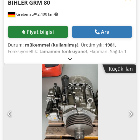
BIHLER
GRM 80
Grebenau
2.400 km
Fiyat bilgisi
Ara
Durum:
mükemmel (kullanılmış)
, Üretim yılı:
1981
,
Fonksiyonellik:
tamamen fonksiyonel
, Ekipman: Sağda 1
kızaklı besleme 1 eksantrik pres 250 kN Dcsdpor D N Eqjfx
Agnek 4 normal slayt ünitesi 1 dar sürgü ünitesi Çalışma
Küçük ilan
aralığı: Tel kalınlığı aralığı: 6,0 mm'ye kadar Şerit genişliği:
80 mm'ye kadar Besleme uzunluğu: 520 mm'ye kadar Çıkış:
10 - 250/dak.