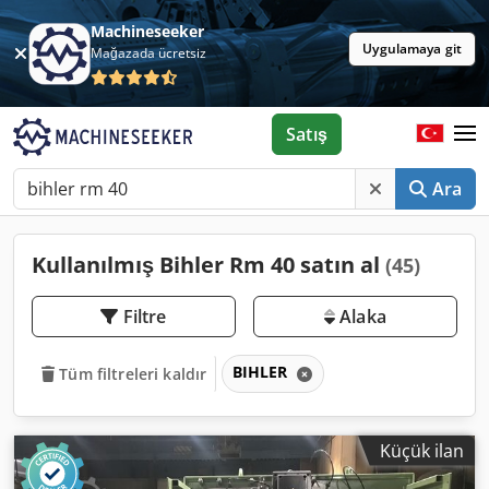
Machineseeker
Uygulamaya git
Mağazada ücretsiz
Satış
Ara
Kullanılmış Bihler Rm 40 satın al
(45)
Filtre
Alaka
BIHLER
Tüm filtreleri kaldır
Küçük ilan