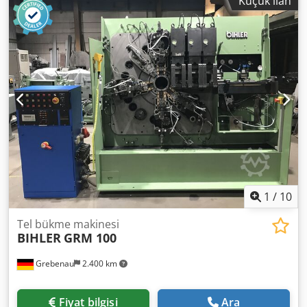
Küçük ilan
1
/
10
Tel bükme makinesi
BIHLER
GRM 100
Grebenau
2.400 km
Fiyat bilgisi
Ara