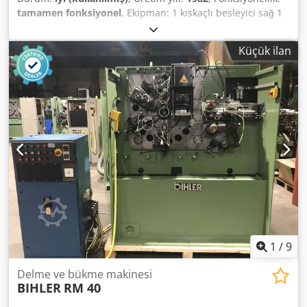
tamamen fonksiyonel
, Ekipman: 1 kıskaçlı besleyici sağ 1
iki noktalı eksantrik pres 90 kN 3 normal slayt ünitesi 1 dar
sürgü ünitesi 1 kontrol mili Çalışma aralığı: Dcedpfx Aen E
Küçük ilan
N Ndsgnjk Tel kalınlığı aralığı: 0,5 - 4,0 mm Şerit genişliği:
60 mm'ye kadar Besleme uzunluğu: 270 mm'ye kadar Çıkış:
350/dk'ya kadar
1
/
9
Delme ve bükme makinesi
BIHLER
RM 40