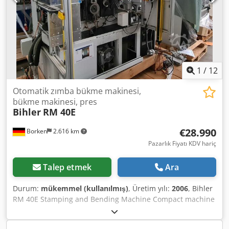
1
/
12
Otomatik zımba bükme makinesi,
bükme makinesi, pres
Bihler
RM 40E
€28.990
Borken
2.616 km
Pazarlık Fiyatı KDV hariç
Talep etmek
Ara
Durum:
mükemmel (kullanılmış)
, Üretim yılı:
2006
, Bihler
RM 40E Stamping and Bending Machine Compact machine
system for producing stamped and bent parts from strip
and wire. Quick-change tool clamping system Operator-