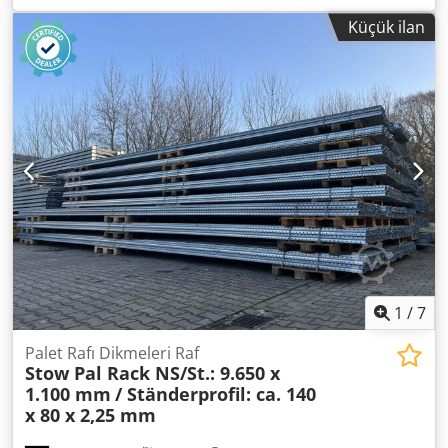
Çerçeve profili: 80 x 69 x 2,00 mm Çapraz ve diyagonal
Küçük ilan
destekler dahil, ayak plakaları Dikmeler önceden monte
edilmiştir (cıvatalı çerçeve) 6.000 mm yükseklik 1.000 mm
derinlik Not: Bazı raf dikmeleri fabrikada orijinal olarak
5.000 mm yükseklikte monte edilmiştir. Şirketimizdeki
bağlantılarınız: Bay: Andre Evering Bay: Mario Klöver Bay:
Falk Deutsch Ürün hakkında genel bilgi: Bu ürün sadece
toplama için sunulmaktadır. Bu ürünün herhangi bir ek
nakliyesi veya gönderimi veya bu makalenin gönderilmesi,
ayrıca talep edilebilecek ek maliyetlerle ilişkilidir Dedetpn
T Tepfx Apcsck teslimat yerine veya teslimat kapsamına
bağlı olarak.
1
/
7
Palet Rafı Dikmeleri Raf
Stow Pal Rack NS/St.: 9.650 x
1.100 mm
/ Ständerprofil: ca. 140
x 80 x 2,25 mm