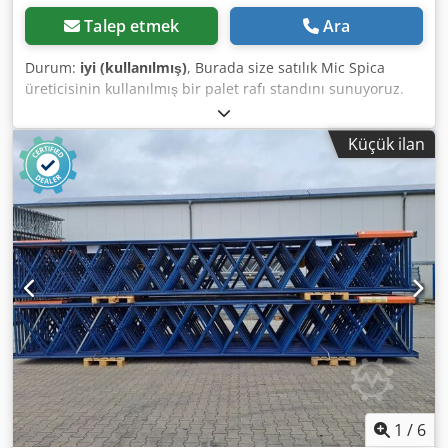
Talep etmek
Ara
Durum:
iyi (kullanılmış)
, Burada size satılık Mic Spica
üreticisinin kullanılmış bir palet rafı standını sunuyoruz.
Palet raf standının teknik verileri: Raf sistemi: Mic Spica
Teslimata dahil: 01x palet rafı dik, kullanılan malzeme
Küçük ilan
rengi: krem beyaz Çerçeve profili: 80 x 70 mm Dahil. çapraz
ve çapraz destekler, taban plakaları Dikmeler önceden
monte edilmiştir ( vidalı çerçeve ) 2.780 mm yükseklik 1.000
mm derinlik Dedpfxegzg Sks Apcsck
1
/
6