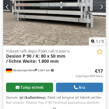
1
/
9
Yüksek raflı depo Palet rafı traversi
Dexion P 90 / K: 80 x 50 mm
/
lichte Weite: 1.800 mm
€17
Neukamperfehn
2.641 km
Sabit fiyat KDV hariç
Talep etmek
Ara
Durum:
iyi (kullanılmış)
, Palet raf kirişine ait teknik veriler:
Raf sistemi: Dexion Tip: P 90 Teslimat kapsamına dahildir:
01x Palet raf kirişi, kullanılmış Djdpfsw Utm Sex Apcock