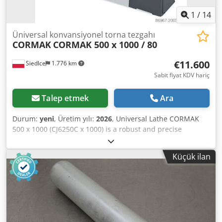
1
/
14
Üniversal konvansiyonel torna tezgahı
CORMAK
CORMAK 500 x 1000 / 80
€11.600
Siedlce
1.776 km
Sabit fiyat KDV hariç
Talep etmek
Ara
Durum:
yeni
, Üretim yılı:
2026
, Universal Lathe CORMAK
500 x 1000 (CJ6250C x 1000) is a robust and precise
conventional metal lathe designed for professional
machining in industrial plants, toolrooms, and repair
Küçük ilan
workshops. Thanks to its high bed rigidity, modern drive
system, and versatile equipment, the machine ensures
reliable and repeatable performance both in single-piece
and series production. Main advantages of the machine: -
Induction-hardened bed resistant to torsion and vibration
—ensures machining accuracy. - Removable gap bridge,