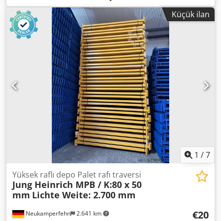
Malzeme rengi: sendzimir galvanizli Kutu profil: 80 x 50
Küçük ilan
mm Kiriş tipi: BX 80|50|13 Askı: 5 HK Net açıklık: 1.800 mm
02x Emniyet pimi, kullanılmış Uygulama: sendzimir
galvanizli Uzun kirişlerin sabitlenmesi için Firmamızdaki
yetkili kişiler: Bay Andre Evering Bay Mario Klöver Bay Falk
Deutsch Ürünle ilgili genel bilgiler: Bu ürün yalnızca
yerinden teslim alınabilir. Bunun dışında istenen nakliye
veya sevkiyat, ek maliyetlere tabi olup, teslimat yeri veya
kapsamına bağlı olarak ayrıca tarafımızdan sorgulanabilir.
1
/
7
Yüksek raflı depo Palet rafı traversi
Jung Heinrich MPB / K:80 x 50
mm
Lichte Weite: 2.700 mm
€20
Neukamperfehn
2.641 km