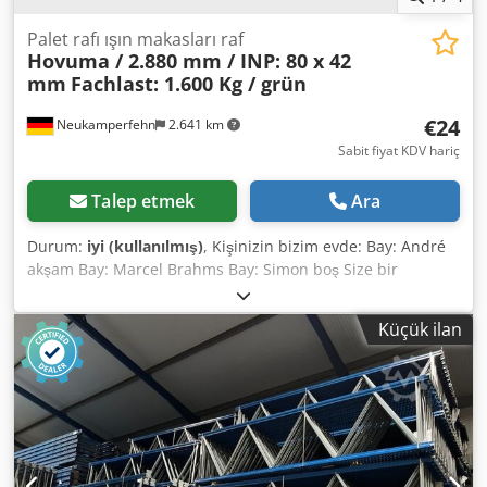
Palet rafı ışın makasları raf
Hovuma / 2.880 mm / INP: 80 x 42
mm
Fachlast: 1.600 Kg / grün
€24
Neukamperfehn
2.641 km
Sabit fiyat KDV hariç
Talep etmek
Ara
Durum:
iyi (kullanılmış)
, Kişinizin bizim evde: Bay: André
akşam Bay: Marcel Brahms Bay: Simon boş Size bir
kullanılan palet rafı ışın sunuyoruz üreticinin Hovuma
Satılık üzerinde. Palet raf çapraz teknik özellikleri: Raf
Küçük ilan
sistemi: Hovuma Teslimat kapsamında dahil: 01 x
kullanılan palet raf kirişler Malzeme renk: yeşil Bitiş saati:
Kat - / çapraz head INP-profil: 80 x 42 mm kafes: 2 kanca
Geçiş izni: 2.880 mm çapraz 1,600 kg, gleichm çifti başına
maksimum yük. Dağıtılmış yükleme Dodpfxsd Ht T Dj
Apcsck 02 x kullanılan kilitleme pimleri, Yürütme: compl.
çinko kaplama Işın güvenliğini sağlamak için kasıtsız