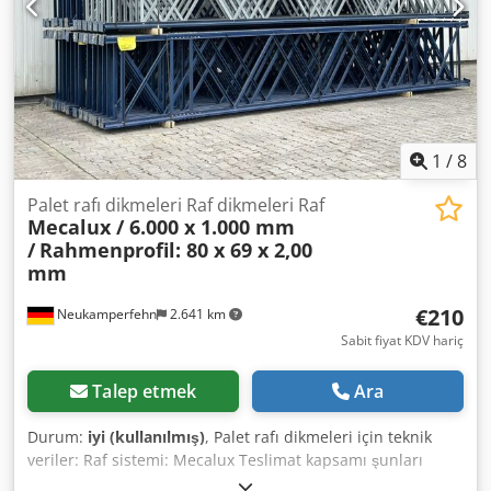
edilebilecek ek maliyetlerle ilişkilidir teslimat yerine veya
teslimat kapsamına bağlı olarak.
1
/
8
Palet rafı dikmeleri Raf dikmeleri Raf
Mecalux / 6.000 x 1.000 mm
/
Rahmenprofil: 80 x 69 x 2,00
mm
€210
Neukamperfehn
2.641 km
Sabit fiyat KDV hariç
Talep etmek
Ara
Durum:
iyi (kullanılmış)
, Palet rafı dikmeleri için teknik
veriler: Raf sistemi: Mecalux Teslimat kapsamı şunları
içerir: 01x dik palet rafı, kullanılmış Malzeme rengi: mavi