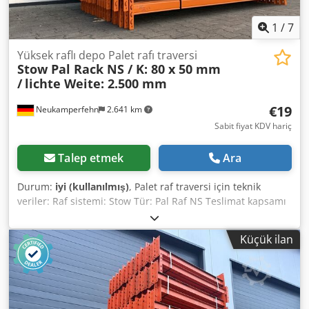
1
/
7
Yüksek raflı depo Palet rafı traversi
Stow Pal Rack NS / K: 80 x 50 mm
/
lichte Weite: 2.500 mm
€19
Neukamperfehn
2.641 km
Sabit fiyat KDV hariç
Talep etmek
Ara
Durum:
iyi (kullanılmış)
, Palet raf traversi için teknik
veriler: Raf sistemi: Stow Tür: Pal Raf NS Teslimat kapsamı
şunları içerir: 01x palet raf kirişi, kullanılmış Malzeme
rengi: RAL 2004 turuncu Kutu profili: 80 x 50 mm Truss tipi:
Küçük ilan
PNB0488 Toka: 4 HK (kancalar) net genişlik: 2.500 mm en
fazla. kiriş çifti başına yük Sabit dağıtılmış yükte 1.000 kg
Dcedpfowaghnsx Apcjk 02x kilitleme pimleri, kullanılmış
Sürüm: komple galvanizli Uzunlamasına kirişleri
sabitlemek için istem dışı kaldırmaya karşı Şirketimizdeki