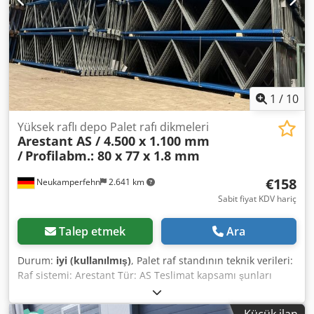
kaldırma karşı Bizim hizmet vasıl a göz atmak: (Fiyatlar
talep üzerine) Yükleme, inşaat uyması gereken Genel
şartlarımız ereksiyon vardır Raf test Raf muayene DIN EN
15635 göre göre yapılan Tüm raf sistemleri için BGR 234
görsel denetleme gereksinimleri Kendi araç filosunun
teslimatla (deşarj)
1
/
10
Yüksek raflı depo Palet rafı dikmeleri
Arestant AS / 4.500 x 1.100 mm
/
Profilabm.: 80 x 77 x 1.8 mm
€158
Neukamperfehn
2.641 km
Sabit fiyat KDV hariç
Talep etmek
Ara
Durum:
iyi (kullanılmış)
, Palet raf standının teknik verileri:
Raf sistemi: Arestant Tür: AS Teslimat kapsamı şunları
içerir: 01x palet raf standı, kullanılmış Malzeme rengi: mavi
Profil boyutları: 80 x 77 x 1,8 mm Dahil. çapraz ve çapraz
Küçük ilan