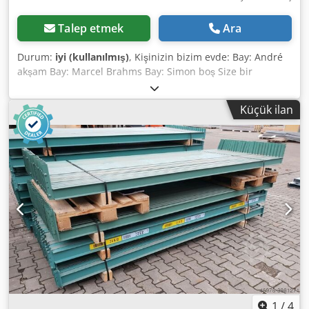
Talep etmek
Ara
Durum:
iyi (kullanılmış)
, Kişinizin bizim evde: Bay: André
akşam Bay: Marcel Brahms Bay: Simon boş Size bir
kullanılan palet rafı ışın sunuyoruz üreticinin Hovuma
Satılık üzerinde. Palet raf çapraz teknik özellikleri: Raf
Küçük ilan
sistemi: Hovuma Teslimat kapsamında dahil: 01 x
kullanılan palet raf kirişler Malzeme renk: yeşil INP-profil:
80 x 42 mm Dedpfx Apsd Hh N Ijcjck Kafes: 2 kanca Geçiş
izni: 2.880 mm çapraz çifti başına maksimum yük 1,600 kg,
gleichm. Dağıtılmış yükleme 02 x kullanılan kilitleme
pimleri, Yürütme: compl. çinko kaplama Işın güvenliğini
sağlamak için kasıtsız kaldırma karşı Bizim hizmet vasıl a
göz atmak: (Fiyatlar talep üzerine) Yükleme, inşaat uyması
gereken Genel şartlarımız ereksiyon vardır Raf test Raf
muayene DIN EN 15635 göre göre yapılan Tüm raf
sistemleri için BGR 234 görsel denetleme gereksinimleri
Kendi araç filosunun teslimatla (deşarj)
1
/
4