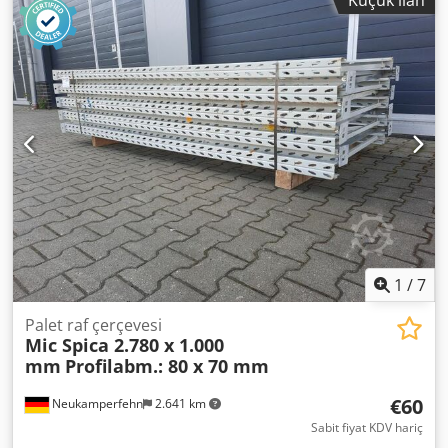
destekler, Ayak levhaları Standlar önceden monte
edilmiştir (vidalı kiriş) Yükseklik: 4.500 mm Derinlik: 1.100
mm Şirketimizdeki irtibat kişileriniz: Bay: Andre Evering
Dcsdowa Tcrspfx Apcjk Bay: Mario Klöver Bay: Falk Almanca
Makale hakkında genel bilgi: Bu ürün yalnızca teslim
alınabilir. Talep edilen herhangi bir ek nakliye veya bu
ürünün gönderilmesi ek maliyetlere tabidir ve bu
maliyetler ayrı olarak tahsil edilecektir Teslimat yerine veya
teslimat kapsamına bağlı olarak bizden talep edilebilir.
1
/
7
Palet raf çerçevesi
Mic Spica 2.780 x 1.000
mm
Profilabm.: 80 x 70 mm
€60
Neukamperfehn
2.641 km
Sabit fiyat KDV hariç