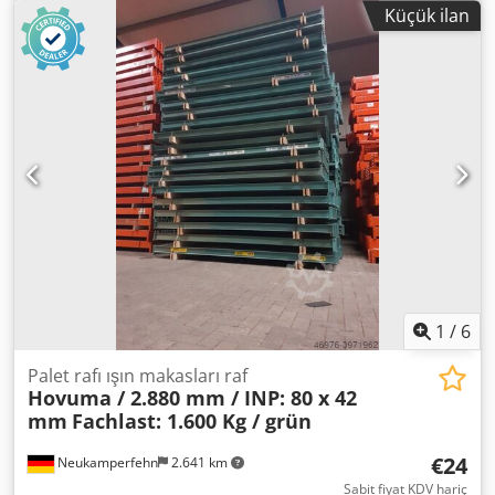
2004 turuncu Kutu profili: 80 x 50 mm Truss tipi: PNB0488
Küçük ilan
Toka: 4 HK (kancalar) net genişlik: 2.190 mm en fazla. kiriş
çifti başına yük Sabit dağıtılmış yükte 1.000 kg 02x kilitleme
pimleri, kullanılmış Versiyon: komple galvanizli
Uzunlamasına kirişleri sabitlemek için istem dışı
kaldırmaya karşı Şirketimizdeki irtibat kişileriniz: Bay:
Andre Evering Bay: Mario Klöver Bay: Falk Almanca
Dcsdpewaap Ssfx Apcjk Makale hakkında genel bilgi: Bu
ürün yalnızca teslim alınabilir. Talep edilen herhangi bir ek
nakliye veya bu makalenin gönderilmesi ek maliyetlerle
ilişkilidir ve bu maliyetler ayrı olarak tahsil edilecektir
Teslimat yerine veya teslimat kapsamına bağlı olarak
bizden talep edilebilir.
1
/
6
Palet rafı ışın makasları raf
Hovuma / 2.880 mm / INP: 80 x 42
mm
Fachlast: 1.600 Kg / grün
€24
Neukamperfehn
2.641 km
Sabit fiyat KDV hariç