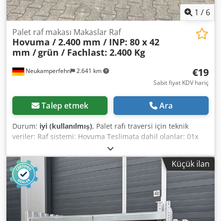
1
/
6
Palet raf makası Makaslar Raf
Hovuma / 2.400 mm / INP: 80 x 42
mm /
grün / Fachlast: 2.400 Kg
€19
Neukamperfehn
2.641 km
Sabit fiyat KDV hariç
Talep etmek
Ara
Durum:
iyi (kullanılmış)
, Palet rafı traversi için teknik
veriler: Raf sistemi: Hovuma Teslimata dahil olanlar: 01x
palet raf traversi, kullanılmış malzeme rengi: yeşil INP-
profil: 80 x 42 mm Dedpfx Apsmxfgtscsck kancalar: 2 kanca
Küçük ilan
net genişlik: 2.400 mm makas çifti başına maks. yük 2.400
kg, eşit dağıtılmış yük ile 02x çengelli iğne, kullanılmış
Tasarım: tamamen galvanizli Uzunlamasına kirişleri
sabitlemek için istem dışı kaldırmaya karşı