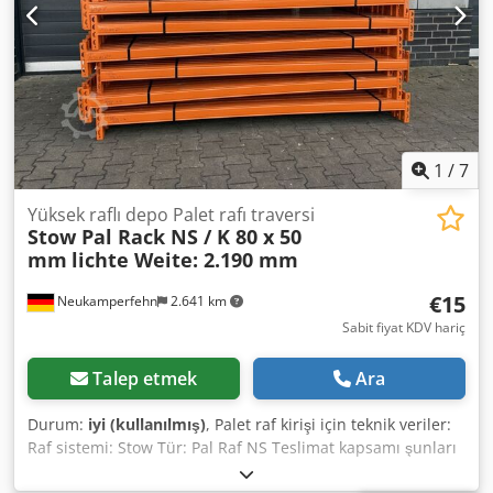
genel bilgiler: Bu ürün yalnızca elden teslim alınabilir.
Bunun dışında talep edilen taşıma veya gönderim için ek
maliyetler ortaya çıkar; bu maliyetler teslimat yeri veya
kapsamına göre tarafımızdan ayrıca öğrenilebilir.
1
/
7
Yüksek raflı depo Palet rafı traversi
Stow Pal Rack NS / K 80 x 50
mm
lichte Weite: 2.190 mm
€15
Neukamperfehn
2.641 km
Sabit fiyat KDV hariç
Talep etmek
Ara
Durum:
iyi (kullanılmış)
, Palet raf kirişi için teknik veriler:
Raf sistemi: Stow Tür: Pal Raf NS Teslimat kapsamı şunları
içerir: 01x palet raf kirişi, kullanılmış Malzeme rengi: RAL