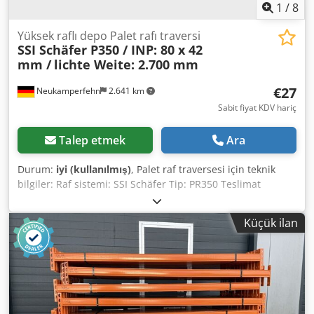
1
/
8
Yüksek raflı depo Palet rafı traversi
SSI Schäfer P350 / INP: 80 x 42
mm /
lichte Weite: 2.700 mm
€27
Neukamperfehn
2.641 km
Sabit fiyat KDV hariç
Talep etmek
Ara
Durum:
iyi (kullanılmış)
, Palet raf traversesi için teknik
bilgiler: Raf sistemi: SSI Schäfer Tip: PR350 Teslimat
kapsamına dahil olanlar: 01x Palet raf traversesi,
kullanılmış Malzeme rengi: mavi Travers tipi: TRN1-270-08-
Küçük ilan
l INP profil: 80 x 42 mm Askı: 5 HK (kanca) Net açıklık: 2.700
mm 02x Emniyet pimleri, kullanılmış Yapı: tamamen
galvanizli Uzunlamasına traverslerin istenmeden
kaldırılmasına karşı güvenlik amacıyla Dsdpfjy Am Dzjx
Apcsck Firmamızdaki iletişim yetkilileriniz: Bay Andre
Evering Bay Mario Klöver Bay Falk Deutsch Ürünle ilgili