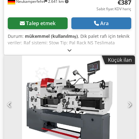
€387
Neukamperfehn
2.641 km
Sabit fiyat KDV hariç
Talep etmek
Ara
Durum:
mükemmel (kullanılmış)
, Dik palet rafı için teknik
veriler: Raf sistemi: Stow Tip: Pal Rack NS Teslimata
dahildir: Dcsdpfx Aek Uuv Sjpcok 01x dik palet rafı,
kullanılmış Malzeme rengi: sendzimir galvanizli Çerçeve
Küçük ilan
profili: 140 x 80 x 2,25 mm Çapraz ve diyagonal destekler
dahil, Taban plakaları Dikmeler önceden monte edilmiştir (
vidalı çerçeve ) Yükseklik: 9,650 mm Derinlik: 1.100 mm
Makale hakkında genel bilgi: Bu ürün sadece koleksiyon
için sunulmaktadır. Bu ürünün herhangi bir ek nakliyesi
veya sevkiyatı bu ürünün nakliyesi için ayrıca talep
edilebilecek ek maliyetler söz konusudur teslimat yerine
veya teslimat kapsamına bağlı olarak.