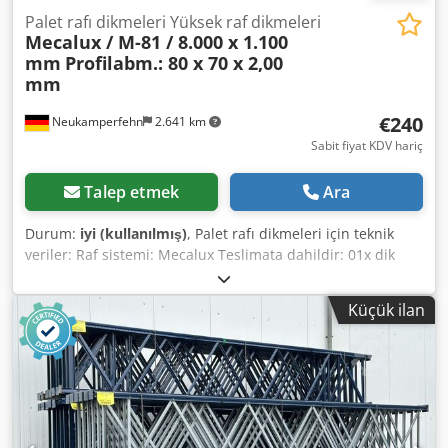
Palet rafı dikmeleri Yüksek raf dikmeleri
Mecalux / M-81 / 8.000 x 1.100
mm
Profilabm.: 80 x 70 x 2,00
mm
€240
Neukamperfehn
2.641 km
Sabit fiyat KDV hariç
Talep etmek
Ara
Durum:
iyi (kullanılmış)
, Palet rafı dikmeleri için teknik
veriler: Raf sistemi: Mecalux Teslimata dahildir: 01x dik
palet rafı, kullanılmış Malzeme rengi: mavi Çerçeve tipi: M-
81 Çerçeve profili: 80 x 70 x 2,00 mm Çapraz ve diyagonal
Küçük ilan
destekler dahil, Taban plakaları Dikmeler önceden monte
edilmiştir (cıvatalı makas) 8.000 mm yükseklik 1.100 mm
derinlik Dodpfxsmmcd No Apcock Şirketimizdeki irtibat
kişileriniz: Bay: Andre Evering Bay: Mario Klöver Bay: Falk
Deutsch Ürün hakkında genel bilgi: Bu ürün sadece
tahsilat için sunulmaktadır. Bu ürünün herhangi bir ek
nakliyesi veya sevkiyatı Bu makalenin nakliyesi, ayrıca talep