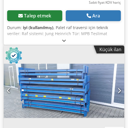
Sabit fiyat KDV hariç
Talep etmek
Ara
Durum:
iyi (kullanılmış)
, Palet raf traversi için teknik
veriler: Raf sistemi: Jung Heinrich Tür: MPB Teslimat
şunları içerir: 01x palet raf kirişi, kullanılmış Malzeme
rengi: RAL 1007 Nergis sarısı kutu profili: 80 x 50 mm
Küçük ilan
Travers tipi: AUF´B´E0488 Agraffe: 4 HK (kancalar) net
genişlik: 2.700 mm travers çifti başına maksimum yük Sabit
1.200 kg dağıtılmış yük 02x kilitleme pimleri, kullanılmış
Tasarım: tamamen galvanizli Dcsdpfx Apev Ipprscjk
Uzunlamasına kirişleri sabitlemek için Kazara kaldırmaya
karşı Şirketimizdeki irtibat kişileriniz: Bay: Andre Evering
Bay: Mario Klöver Bay: Falk Almanca Makale hakkında
genel bilgi: Bu ürün yalnızca teslim alınabilir. Talep edilen
herhangi bir ek nakliye veya bu makalenin gönderilmesi,
ayrı olarak tahsil edilen ek maliyetlere tabidir Teslimat
yerine veya teslimat kapsamına bağlı olarak bizden talep
edilebilir.