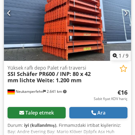
irtibat kişileriniz: Bay: Andre Evering Bay: Mario Klöver Bay:
Falk Almanca Makale hakkında genel bilgi: Bu ürün
yalnızca teslim alınabilir. Talep edilen herhangi bir ek
nakliye veya bu ürünün gönderilmesi ek maliyetlere tabidir
ve bu maliyetler ayrı olarak tahsil edilecektir Teslimat
yerine veya teslimat kapsamına bağlı olarak bizden talep
edilebilir.
1
/
9
Yüksek raflı depo Palet rafı traversi
SSI Schäfer PR600 / INP: 80 x 42
mm
lichte Weite: 1.200 mm
€16
Neukamperfehn
2.641 km
Sabit fiyat KDV hariç
Talep etmek
Ara
Durum:
iyi (kullanılmış)
, Firmamızdaki irtibat kişileriniz:
Bay: Andre Evering Bay: Mario Klöver Djdpfx Asx Huh