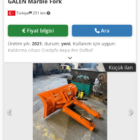
GALEN
Marble Fork
Türkiye
251 km
Fiyat bilgisi
Ara
Üretim yılı:
2021
, durum:
yeni
, Kullanım için uygun:
Kaldırma cihazı Credpfx Aepa Rm Dofkof
Küçük ilan