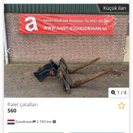
Küçük ilan
1
/
4
Palet çatalları
S60
Goudriaan
2.743 km