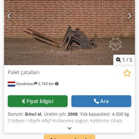
1
/
5
Palet çatalları
Goudriaan
2.743 km
Fiyat bilgisi
Ara
Durum:
ikinci el
, Üretim yılı:
2008
, Yük kapasitesi: 4.000 kg
Crsdpsx I Idyefx Afkjf Kullanıma uygun: Kaldırma cihazı
Çatal uzunluğu: 1,2 m