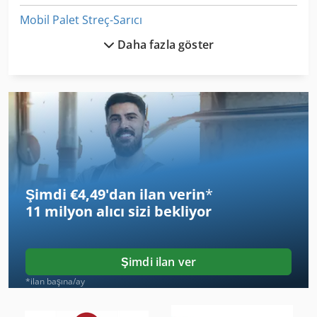
Mobil Palet Streç-Sarıcı
Daha fazla göster
Palet
Palet Dergisi
Palet Istifleyici
Palet Panoları
Palet Raf
Şimdi €4,49'dan ilan verin
*
Palet Rafları
11 milyon alıcı
sizi bekliyor
Palet Streç-Sarıcı
Palet Taşıma Arabası
Şimdi ilan ver
Palet Uzantıları
*ilan başına/ay
Paleti