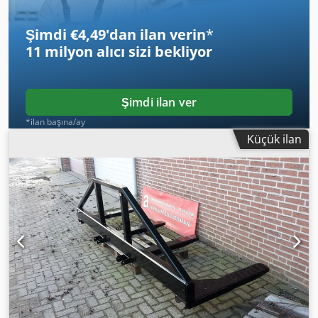
Şimdi €4,49'dan ilan verin
*
11 milyon alıcı
sizi bekliyor
Şimdi ilan ver
*ilan başına/ay
Küçük ilan