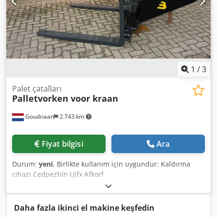
1
/
3
Palet çatalları
Palletvorken voor kraan
Goudriaan
2.743 km
Fiyat bilgisi
Ara
Durum:
yeni
, Birlikte kullanım için uygundur: Kaldırma
cihazı Cedpezbln Ujfx Afkorf
Daha fazla ikinci el makine keşfedin