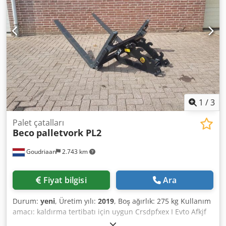
1
/
3
Palet çatalları
Beco
palletvork PL2
Goudriaan
2.743 km
Fiyat bilgisi
Ara
Durum:
yeni
, Üretim yılı:
2019
, Boş ağırlık: 275 kg Kullanım
amacı: kaldırma tertibatı için uygun Crsdpfxex I Evto Afkjf