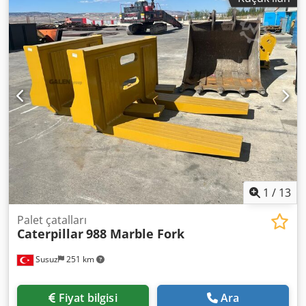
1
/
13
Palet çatalları
Caterpillar
988 Marble Fork
Susuz
251 km
Fiyat bilgisi
Ara