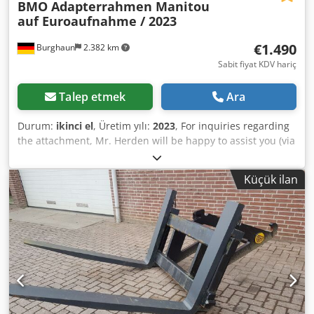
BMO Adapterrahmen Manitou
auf Euroaufnahme / 2023
€1.490
Burghaun
2.382 km
Sabit fiyat KDV hariç
Talep etmek
Ara
Durum:
ikinci el
, Üretim yılı:
2023
, For inquiries regarding
the attachment, Mr. Herden will be happy to assist you (via
telephone). BMO adapter frame from Manitou telescopic
handler to Euro mounting / Year of manufacture: 2023 / in
Küçük ilan
stock & immediately available Price: €1,490.00 net /
€1,773.10 gross Version with mechanical locking We carry a
wide range of different attachments in our warehouse, all
immediately available! Crsdpfx Ajyxvhbsfkef Mr. Herden
(Tel.) will be happy to assist you. Upon request, we are
pleased to provide a financing offer. We are an official Holp
sales and service partner. We are an official Gierking GMT
sales and service partner. We are an official OilQuick sales
and service partner. We are an official Weber MT sales and