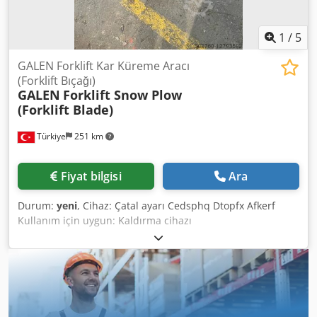
1
/
5
GALEN Forklift Kar Küreme Aracı
(Forklift Bıçağı)
GALEN
Forklift Snow Plow
(Forklift Blade)
Türkiye
251 km
Fiyat bilgisi
Ara
Durum:
yeni
, Cihaz: Çatal ayarı Cedsphq Dtopfx Afkerf
Kullanım için uygun: Kaldırma cihazı