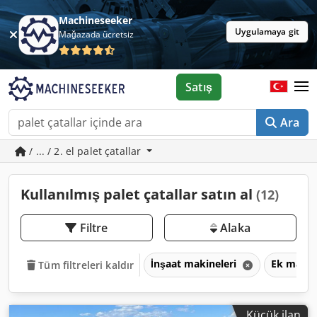
Machineseeker
Uygulamaya git
Mağazada ücretsiz
Satış
Ara
/ ... / 2. el palet çatallar
Kullanılmış palet çatallar satın al
(12)
Filtre
Alaka
İnşaat makineleri
Ek makin
Tüm filtreleri kaldır
Küçük ilan