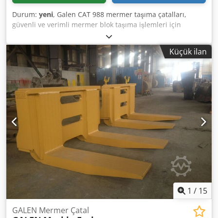
Durum:
yeni
, Galen CAT 988 mermer taşıma çatalları,
güvenli ve verimli mermer blok taşıma işlemleri için
tasarlanmış, ağır hizmet tipi bir tekerlekli yükleyici
aparatıdır. Güçlendirilmiş çelik yapı, makineye özel uyum,
Küçük ilan
yüksek taşıma kapasitesi ve zorlu taş ocaklarında ve taş
işleme uygulamalarında güvenilir performans sunar.
Ayrıntılı bilgi ve fiyat teklifleri için lütfen bizimle iletişime
geçin. Credpfjzlbmmex Afkof
1
/
15
GALEN Mermer Çatal