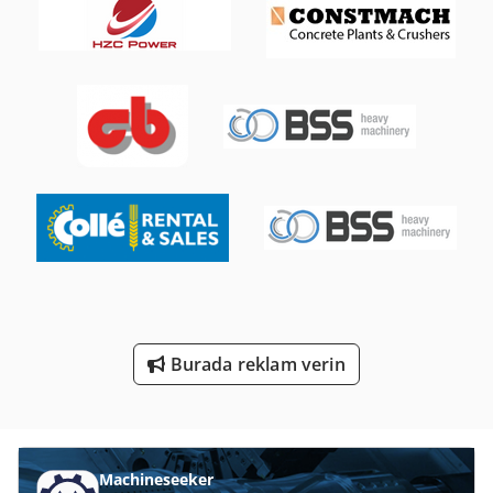
Paletler
Paletli
Paletli Elevatör
Paletli Pompa
Paletli Vinç
Paletli Vinçler
Parat Araç Sahipleri
Pencere Araçları
Burada reklam verin
Taş
Çalışma Araç
Machineseeker