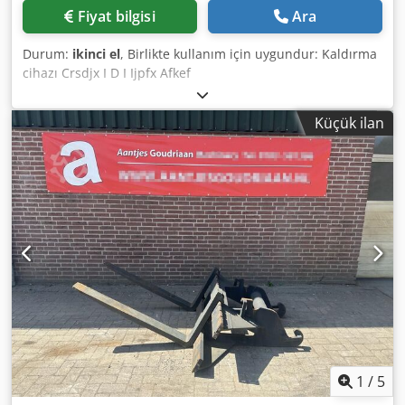
Fiyat bilgisi
Ara
Durum:
ikinci el
, Birlikte kullanım için uygundur: Kaldırma
cihazı Crsdjx I D I Ijpfx Afkef
Küçük ilan
1
/
5