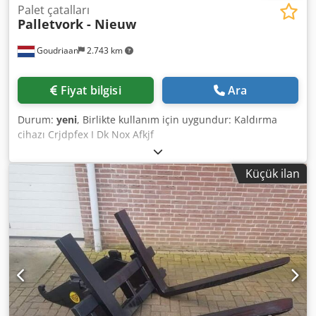
Palet çatalları
Palletvork - Nieuw
Goudriaan
2.743 km
Fiyat bilgisi
Ara
Durum:
yeni
, Birlikte kullanım için uygundur: Kaldırma
cihazı Crjdpfex I Dk Nox Afkjf
Küçük ilan