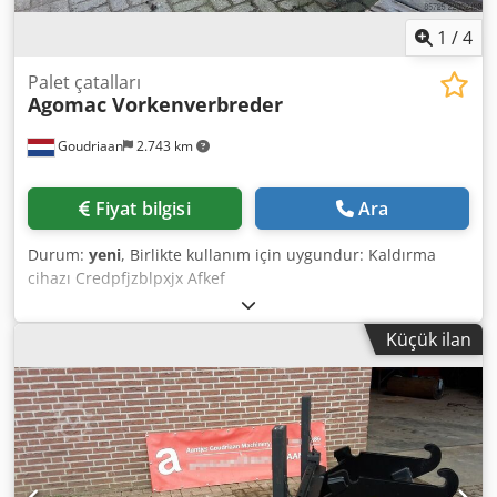
1
/
4
Palet çatalları
Agomac Vorkenverbreder
Goudriaan
2.743 km
Fiyat bilgisi
Ara
Durum:
yeni
, Birlikte kullanım için uygundur: Kaldırma
cihazı Credpfjzblpxjx Afkef
Küçük ilan