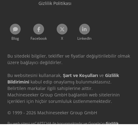
Gizlilik Politikası
Blog
Facebook
X
LinkedIn
Bu sitedeki bilgiler, teklifler ve fiyatlar değişitirilebilir olmak
üzere bağlayıcı değildirler.
Bu websitesini kullanarak,
Şart ve Koşulları
ve
Gizlilik
Bildirimini
kabul edip onaylamış bulunmaktasınız.
Belirtilen markalar ilgili sahiplerine aittir.
Machineseeker Group GmbH bağlantılı web sitelerinin
içerikleri için hiçbir sorumluluk üstlenmemektedir.
© 1999 - 2026 Machineseeker Group GmbH
Bu web sitesi reCAPTCHA ile korunmaktadır ve Google'ın
Gizlilik
Politikası
ve
Hizmet Şartları
geçerlidir.