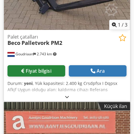
1
/
3
Palet çatalları
Beco
Palletvork PM2
Goudriaan
2.743 km
Fiyat bilgisi
Ara
Durum:
yeni
, Yük kapasitesi: 2.400 kg Crsdpfsx I Dqpsx
Afkjf Uygun olduğu alan: kaldırma cihazı Referans
numarası: 20
Küçük ilan