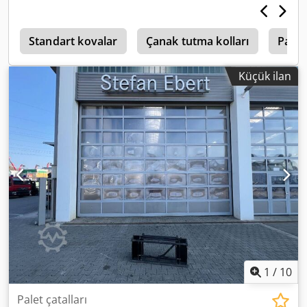
6
Standart kovalar
Çanak tutma kolları
Palet 
Küçük ilan
1
/
10
Palet çatalları