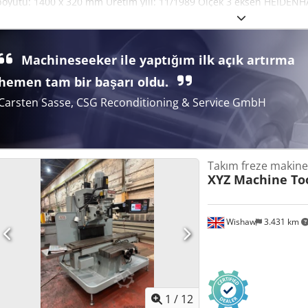
boyutu: 1400 x 320 mm Üretim yılı: 11/1989 Ölçek 3 eksen HEIDEN
ilerlemeler: X - Y - Z Joystick kontrolü Yağlama pompası Voltaj: 38
Iok Derinlik: 2400 mm Toplam yükseklik: 2000 mm Ağırlık: yaklaşık 3
Machineseeker ile yaptığım ilk açık artırma
hemen tam bir başarı oldu.
Carsten Sasse, CSG Reconditioning & Service GmbH
Takım freze makine
XYZ Machine To
Wishaw
3.431 km
1
/
12