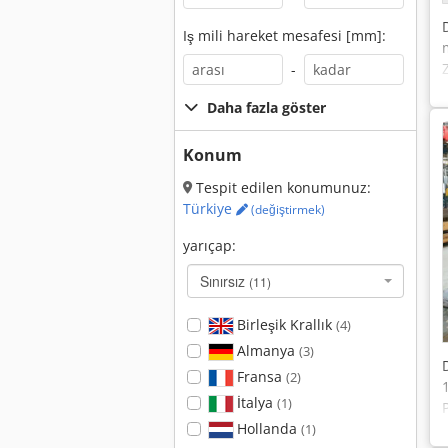
Iş mili hareket mesafesi [mm]:
-
Daha fazla göster
Konum
Tespit edilen konumunuz:
Türkiye
(değiştirmek)
yarıçap:
Sınırsız
(11)
Birleşik Krallık
(4)
Almanya
(3)
Fransa
(2)
İtalya
(1)
Hollanda
(1)