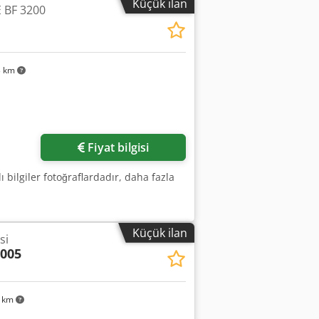
Küçük ilan
 BF 3200
: 115 mm, Quill, powered extension: 100
 bearings renewed in 2025.
3 km
Fiyat bilgisi
lı bilgiler fotoğraflardadır, daha fazla
Küçük ilan
si
005
2 km