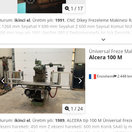
1
/
17
Durum:
ikinci el
, Üretim yılı:
1991
, CNC Dikey Frezeleme Makinesi 
X 1260 mm Seyahat Y 690 mm Seyahat Z 600 mm Sayısal Komut NUM
600 mm İnşa yılı 1991 Gerilim 380 V Dedjzmycvopfx An Ijck Derinl
ğırlık: yaklaşık 9 T
Üniversal Freze Ma
Alcera
100 M
Ensisheim
2.448 k
1
/
24
Durum:
ikinci el
, Üretim yılı:
1989
, ALCERA tip 100 M Üniversal Frez
ekseni hareketi: 450 mm Z ekseni hareketi: 600 mm Konik SA40 İş mil