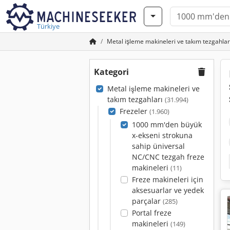
Türkiye
Metal işleme makineleri ve takım tezgahlar
Kategori
Metal işleme makineleri ve
takım tezgahları
(31.994)
Frezeler
(1.960)
1000 mm'den büyük
x-ekseni strokuna
sahip üniversal
NC/CNC tezgah freze
makineleri
(11)
Freze makineleri için
aksesuarlar ve yedek
parçalar
(285)
Portal freze
makineleri
(149)