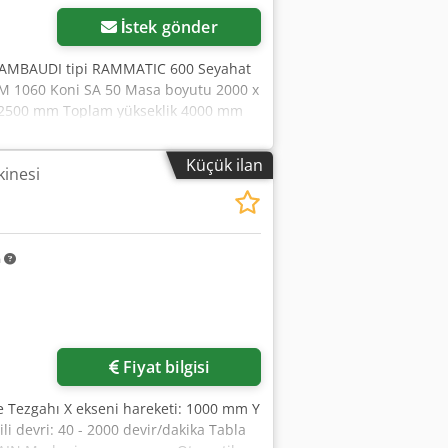
İstek gönder
RAMBAUDI tipi RAMMATIC 600 Seyahat
 1060 Koni SA 50 Masa boyutu 2000 x
ik 2500 mm Toplam yükseklik 4000 mm
Küçük ilan
kinesi
m
Fiyat bilgisi
e Tezgahı X ekseni hareketi: 1000 mm Y
i devri: 40 - 2000 devir/dakika Tabla