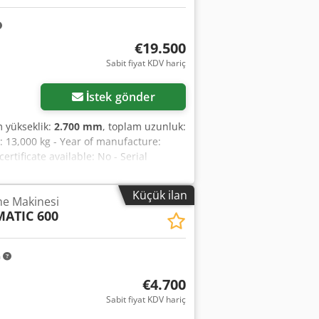
€19.500
Sabit fiyat KDV hariç
İstek gönder
m yükseklik:
2.700 mm
, toplam uzunluk:
: 13,000 kg - Year of manufacture:
rtificate available: No - Serial
edpfx Aey Uv U Hon Iok -
 Heidenhain - Number of axes [pcs.]: 5 -
Küçük ilan
me Makinesi
: 800 - C-axis rotation [°]: 360 - Table
ATIC 600
ax. spindle speed [rpm]: 18,000 -
Heidenhain - └ Tool magazine [pcs.]: 30
 Transport weight [kg]: 13,000 kg -
m
ed price is exclusive of VAT
ery and trade-in available at any time
€4.700
Sabit fiyat KDV hariç