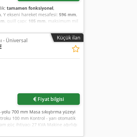
lik:
tamamen fonksiyonel
,
m
, Y ekseni hareket mesafesi:
596 mm
,
mm
, quill çapı:
105 mm
, maksimum mil
mm
, toplam ağırlık:
3.750 kg
, masa
 SMX 5000 Seri No: 11876 Yıl: 2013
Küçük ilan
 - Üniversal
1930 x 355 mm Hareket Aralığı (X, Y, Z
E
et Aralığı: 127 mm Mil Koniği: 40 ISO
 iş parçası ağırlığı: 850 kg
Fiyat bilgisi
-yolu 700 mm Masa sıkıştırma yüzeyi
stroku 100 mm Kontrol - yarı otomatik
am güç ihtiyacı 27 KVA Makine ağırlığı
ik mengene X ekseni, uzunlamasına: