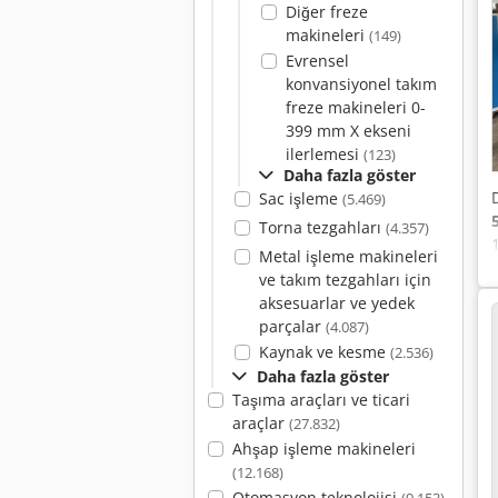
Diğer freze
makineleri
(149)
Evrensel
konvansiyonel takım
freze makineleri 0-
399 mm X ekseni
ilerlemesi
(123)
Daha fazla göster
Sac işleme
(5.469)
Torna tezgahları
(4.357)
Metal işleme makineleri
ve takım tezgahları için
aksesuarlar ve yedek
parçalar
(4.087)
Kaynak ve kesme
(2.536)
Daha fazla göster
Taşıma araçları ve ticari
araçlar
(27.832)
Ahşap işleme makineleri
(12.168)
Otomasyon teknolojisi