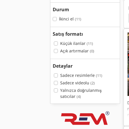
Durum
25 P
Deckel Maho
Deckel Lkd
Deckel Kf2
İkinci el
(11)
i
Satış formatı
Küçük ilanlar
(11)
Açık artırmalar
(0)
Detaylar
Sadece resimlerle
(11)
Sadece videolu
(2)
Yalnızca doğrulanmış
satıcılar
(4)