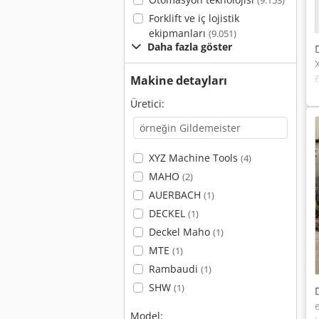
(9.153)
Forklift ve iç lojistik
ekipmanları
(9.051)
Daha fazla göster
Makine detayları
A
Üretici:
XYZ Machine Tools
(4)
MAHO
(2)
AUERBACH
(1)
DECKEL
(1)
Deckel Maho
(1)
MTE
(1)
Rambaudi
(1)
SHW
(1)
Model: