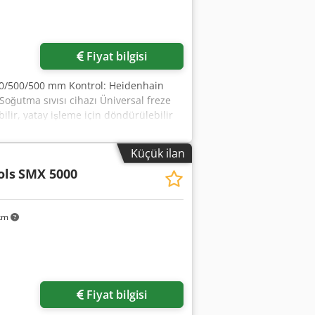
Fiyat bilgisi
1000/500/500 mm Kontrol: Heidenhain
Soğutma sıvısı cihazı Üniversal freze
ilir, yatay işleme için döndürülebilir
Küçük ilan
ols
SMX 5000
 km
Fiyat bilgisi