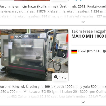
Durum:
işlem için hazır (kullanılmış)
, Üretim yılı:
2013
, Fonksiyonel
makine/araç numarası:
11876
, X ekseni hareket mesafesi:
1.524 m
Z ekseni hareket mesafesi:
584 mm
, iş mili hareket mesafesi:
127 
hızı:
5.000 dev/dak
, mil hızı (dk.):
40 dev/dak
, masa genişliği:
355 
yükü:
850 kg
, XYZ SMX 5000 CNC Tip Tipi Frezeleme Makinesi Model:
Takım Freze Tezgahı
Kontrol Ünitesi: ProtoTrak SMX Dodpfx Anjznkkaj Ieck Tabla Boyutu: 
MAHO
MH 1000 
ekseni): 1524 x 596 x 584 mm Mil Çapı: 105 mm Maksimum Mil Harek
Mil Devir Aralığı: 40 – 5000 dev/dak Mil Motor Gücü: 7,5 HP Maksimum
Krefeld
2.614 km
1
/
3
Durum:
ikinci el
, Üretim yılı:
1991
, x-path 1000 mm y-yolu 500 mm z
1250 x 700 mm Mil tutucu ISO 50 İş mili hızları 20 - 3200 rpm Quill 
Phillips 432 Çalışma saati 62.340 saat Ana tahrik motoru 22 kW Topl
yaklaşık 7,7 ton Taban alanı 3,8 x 4,1 x 2,4 mm Aksesuarlar: hidrol