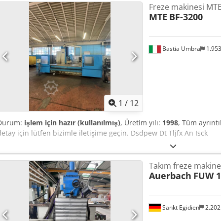
Freze makinesi MTE
Face gearing, Milling head swivels +/- 90°, Quill, manual extension
MTE
BF-3200
mm, Electronic handwheel, Connected load: 35 kW, Milling spindle
Bastia Umbra
1.95
1
/
12
Durum:
işlem için hazır (kullanılmış)
, Üretim yılı:
1998
, Tüm ayrıntı
detay için lütfen bizimle iletişime geçin. Dsdpew Dt Tljfx An Isck
Takım freze makine
Auerbach
FUW 1
Sankt Egidien
2.20