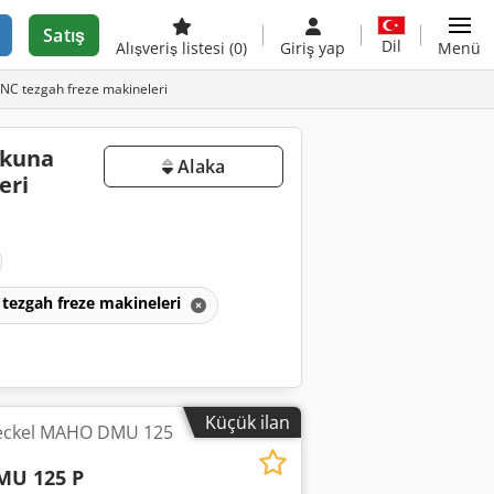
Satış
Dil
Alışveriş listesi
(0)
Giriş yap
Menü
CNC tezgah freze makineleri
okuna
Alaka
eri
tezgah freze makineleri
Küçük ilan
Deckel MAHO DMU 125
MU 125 P