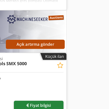
HAIN Merkezi gres pompası Otomatik
0 V Genişlik: 2100 mm Dcodpfxjzmycie An
 ton
Açık artırma gönder
Küçük ilan
si
ols
SMX 5000
Fiyat bilgisi