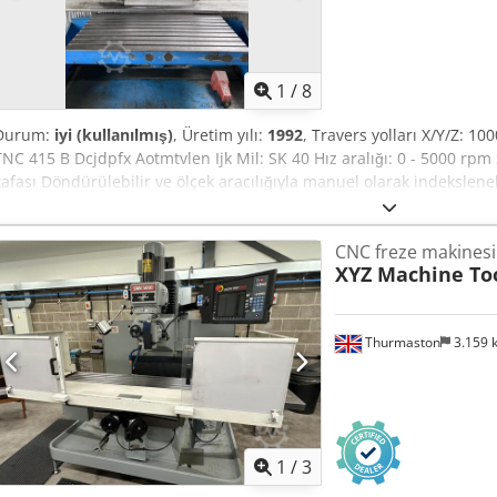
1
/
8
Durum:
iyi (kullanılmış)
, Üretim yılı:
1992
, Travers yolları X/Y/Z: 
TNC 415 B Dcjdpfx Aotmtvlen Ijk Mil: SK 40 Hız aralığı: 0 - 5000 rpm 
kafası Döndürülebilir ve ölçek aracılığıyla manuel olarak indeksleneb
CNC freze makinesi
XYZ Machine To
Thurmaston
3.159
1
/
3