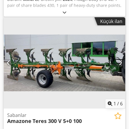
pair of share blades 430, 1 pair of heavy-duty share points,
1 pair / Skimmer leg for frame height 80 mm for hydraulic
overload protection, Skimmer M2, 1 / pair of coulter
Küçük ilan
holders, disc coulter D 500 serrated, wear protectors, 1
pair / Body mounting with. Dwsdpfx Ast A Udysgyea
1
/
6
Sabanlar
Amazone
Teres 300 V 5+0 100