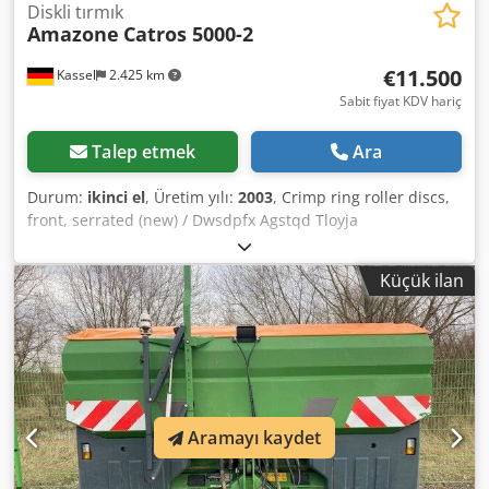
Diskli tırmık
Amazone
Catros 5000-2
€11.500
Kassel
2.425 km
Sabit fiyat KDV hariç
Talep etmek
Ara
Durum:
ikinci el
, Üretim yılı:
2003
, Crimp ring roller discs,
front, serrated (new) / Dwsdpfx Agstqd Tloyja
Küçük ilan
Aramayı kaydet