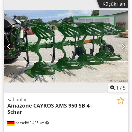
Küçük ilan
1
/
5
Sabanlar
Amazone
CAYROS XMS 950 SB 4-
Schar
Kassel
2.425 km