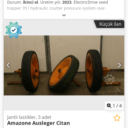
Durum:
ikinci el
, Üretim yılı:
2023
, ElectricDrive seed
hopper 70 l hydraulic coulter pressure system rear-
mounted fertilizer tank / 1250 l LED lighting Twin Terminal
3.0 tractor ISObus terminal / Dsdst H Hmuepfx Agyswa
Küçük ilan
1
/
4
Jantlı lastikler, 3 adet
Amazone
Ausleger Citan