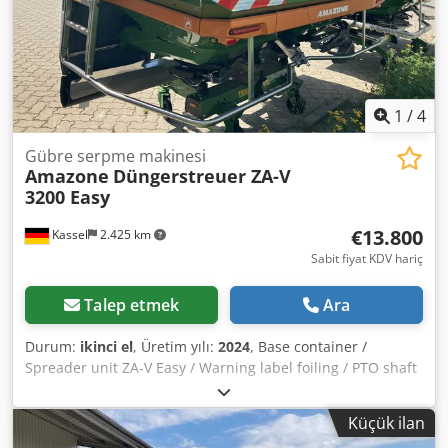
1
/
4
Gübre serpme makinesi
Amazone
Düngerstreuer ZA-V
3200 Easy
€13.800
Kassel
2.425 km
Sabit fiyat KDV hariç
Talep etmek
Ara
Durum:
ikinci el
, Üretim yılı:
2024
, Base container /
Spreader unit ZA-V Easy / Warning label foiling / PTO shaft
910 mm / with friction clutch / Hopper extension S 1400,
welded / factory-assembled / Mud flaps S / Rear LED
Küçük ilan
lighting / Easy operating computer Dwjdpfx Agjuhp Ehjyoa