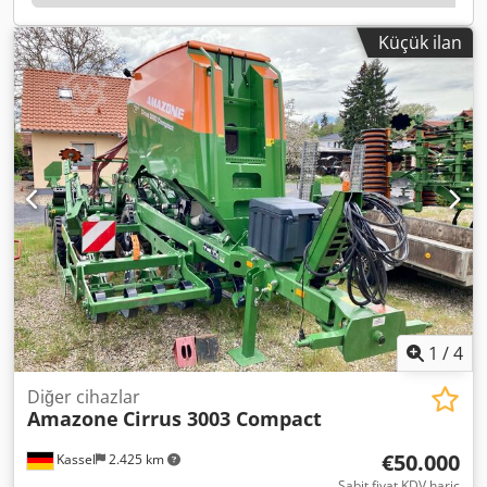
Küçük ilan
1
/
4
Diğer cihazlar
Amazone
Cirrus 3003 Compact
€50.000
Kassel
2.425 km
Sabit fiyat KDV hariç