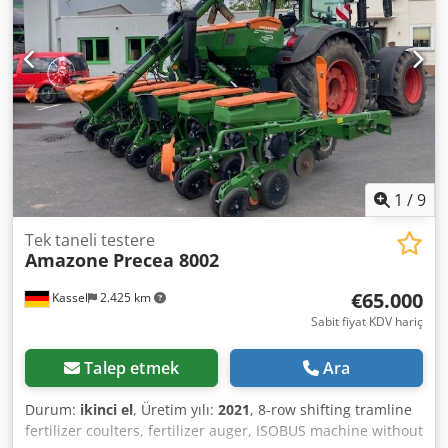
1
/
9
Tek taneli testere
Amazone
Precea 8002
€65.000
Kassel
2.425 km
Sabit fiyat KDV hariç
Talep etmek
Ara
Durum:
ikinci el
, Üretim yılı:
2021
, 8-row shifting tramline
fertilizer coulters, fertilizer auger, ISOBUS machine without