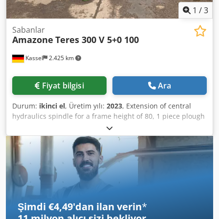
1
/
3
Sabanlar
Amazone
Teres 300 V 5+0 100
Kassel
2.425 km
Fiyat bilgisi
Ara
Durum:
ikinci el
, Üretim yılı:
2023
, Extension of central
hydraulics spindle for a frame height of 80, 1 piece plough
body STW / 35, 1 pair of mouldboards 430, 1 pair of heavy-
duty share points, 1 pair of insert plates for STW / 35, 1
pair of disc coulter holders for Variopf disc coulter D 500
serrated and / spring-mounted, 1 Dwjdpfor Ucigjx Agysa
Şimdi €4,49'dan ilan verin
*
11 milyon alıcı
sizi bekliyor