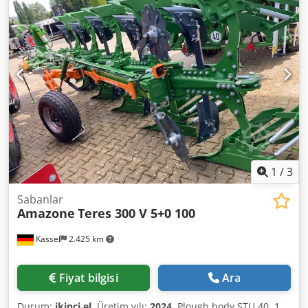
1
/
3
Sabanlar
Amazone
Teres 300 V 5+0 100
Kassel
2.425 km
Fiyat bilgisi
Ara
Durum:
ikinci el
, Üretim yılı:
2024
, Plough body STU 40, 1