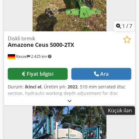
1
/
7
Diskli tırmık
Amazone
Ceus 5000-2TX
Kassel
2.425 km
Fiyat bilgisi
Ara
Durum:
ikinci el
, Üretim yılı:
2022
, 510 mm serrated disc
section, hydraulic working depth adjustment for disc
section, hydraulic working depth adjustment of the
leveling unit, C-Mix-Ultra tines for Ceus 50, hydraulic
Küçük ilan
working depth adjustment for tine section with hydraulic
drawbar, HD point 80 mm / (14/K1) Dwodpfx Aotz Tplsgyoa