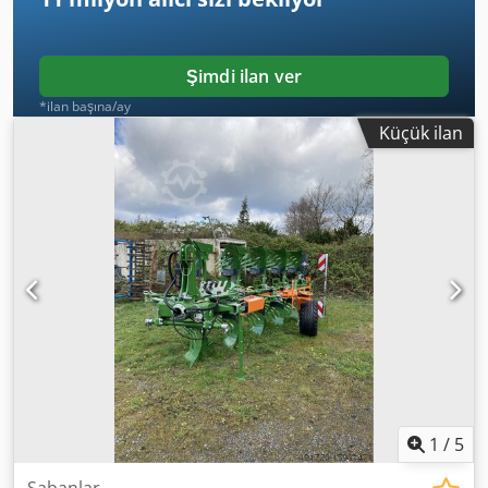
Şimdi ilan ver
*ilan başına/ay
Küçük ilan
1
/
5
Sabanlar