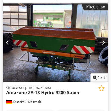
Küçük ilan
1
/
7
Gübre serpme makinesi
Amazone
ZA-TS Hydro 3200 Super
Kassel
2.425 km