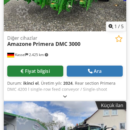
1
/
5
Diğer cihazlar
Amazone
Primera DMC 3000
Kassel
2.425 km
Fiyat bilgisi
Ara
Durum:
ikinci el
, Üretim yılı:
2024
, Rear section Primera
DMC 4200 l single-row feed conveyor / Single-shoot
distributor heads for 16 rows. Extended loading platform
for rear section. Drawbar with folding support leg / Lower
Küçük ilan
link attachment Cat. 3. Braked axle with parking brake /
Dual-line compressed air braking system. Djdjuhnwvepfx
Agyewa