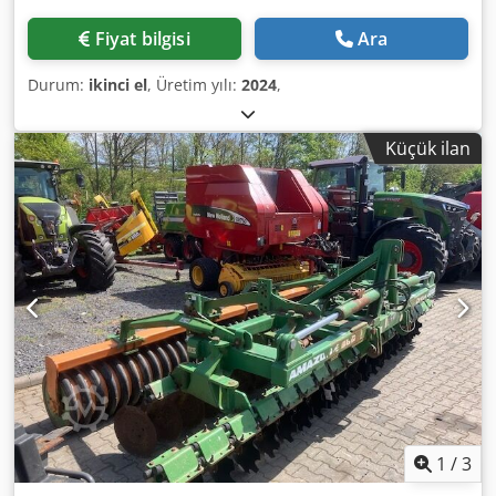
Fiyat bilgisi
Ara
Durum:
ikinci el
, Üretim yılı:
2024
,
Küçük ilan
1
/
3