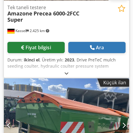
Tek taneli testere
Amazone
Precea 6000-2FCC
Super
Kassel
2.425 km
Fiyat bilgisi
Ara
Durum:
ikinci el
, Üretim yılı:
2023
, Drive PreTeC mulch
seeding coulter, hydraulic coulter pressure system
SmartForce, distribution head for / front tank, ISOBUS
machine control, front-mounted tank FTender 2200 / tank
Küçük ilan
lid, filling auger FTender with single conveyor, autonomous
conveyor line / ISOBUS machine control Dodpfxetp Hmrs
Agyowa