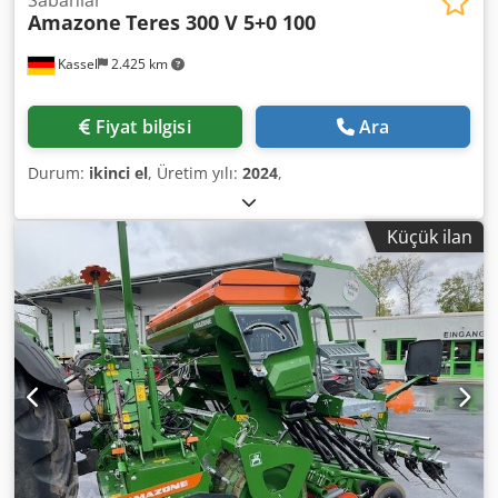
Amazone
Teres 300 V 5+0 100
Kassel
2.425 km
Fiyat bilgisi
Ara
Durum:
ikinci el
, Üretim yılı:
2024
,
Küçük ilan