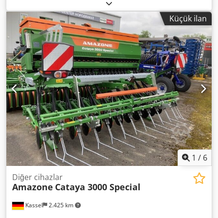
terminal. Area: 1.011 ha. Dedjtgpf Uepfx Agyewa
Küçük ilan
1
/
6
Diğer cihazlar
Amazone
Cataya 3000 Special
Kassel
2.425 km