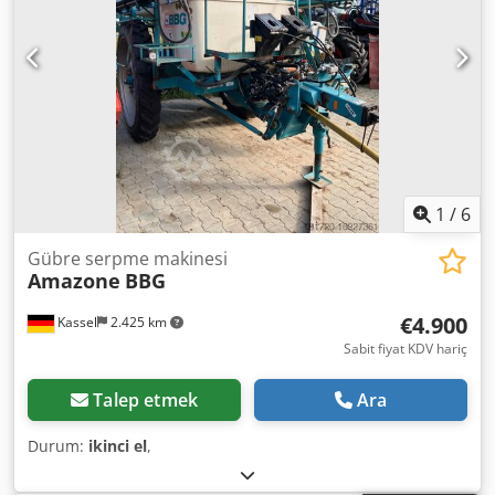
1
/
6
Gübre serpme makinesi
Amazone
BBG
€4.900
Kassel
2.425 km
Sabit fiyat KDV hariç
Talep etmek
Ara
Durum:
ikinci el
,