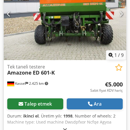
WhatsApp üzerinden ulaşabilirsiniz. Whatsapp Whatsapp -
---Hatalar ve ara satış hakkı saklıdır.
1
/
9
Tek taneli testere
Amazone
ED 601-K
€5.000
Kassel
2.425 km
Sabit fiyat KDV hariç
Talep etmek
Ara
Durum:
ikinci el
, Üretim yılı:
1998
, Number of wheels: 2
Machine type: Used machine Dwsdpfxor Ncfqe Agyoa
Frame type: Attachment Fertilizer unit / Fertilizer auger /