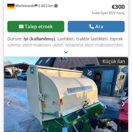
€300
Wiefelstede
2.603 km
Sabit fiyat KDV hariç
Talep etmek
Ara
Durum:
iyi (kullanılmış)
, Lastikler, traktör lastikleri, toprak
işleme, ekim makinesi -Adet: Amazone ekim makinesinden
3 adet lastik -Lastik ölçüsü -Göbek: Ø 40 mm -Ölçü: Ø 750
Dwodpfx Aeb A E Ufegyoa -Toplam fiyat: 3 lastik için -
Küçük ilan
Ağırlık: 51 kg/adet