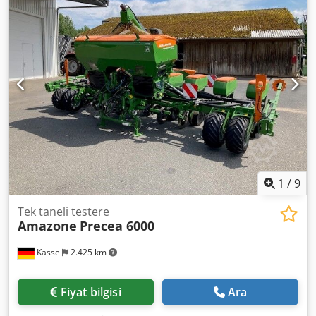
1
/
9
Tek taneli testere
Amazone
Precea 6000
Kassel
2.425 km
Fiyat bilgisi
Ara