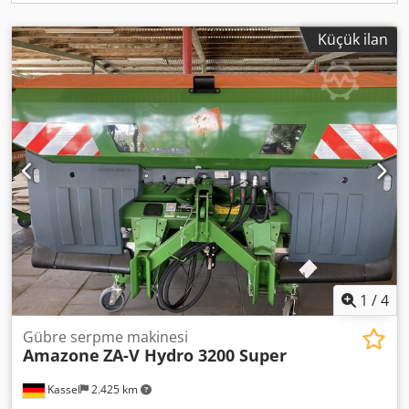
Küçük ilan
1
/
4
Gübre serpme makinesi
Amazone
ZA-V Hydro 3200 Super
Kassel
2.425 km