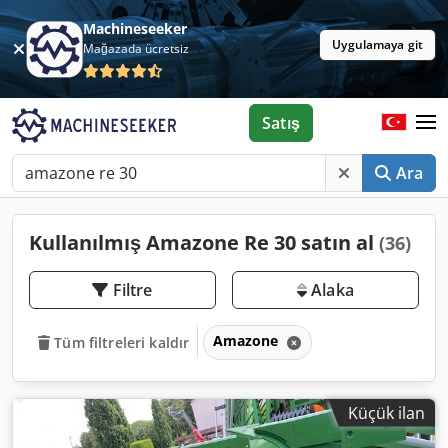
Machineseeker
Uygulamaya git
Mağazada ücretsiz
Satış
Ara
Kullanılmış Amazone Re 30 satın al
(36)
Filtre
Alaka
Amazone
Tüm filtreleri kaldır
Küçük ilan