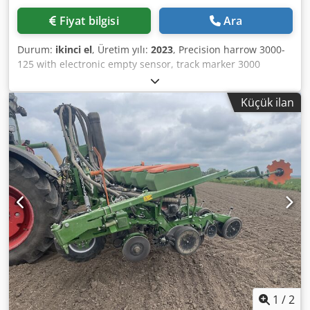
Fiyat bilgisi
Ara
Durum:
ikinci el
, Üretim yılı:
2023
, Precision harrow 3000-
125 with electronic empty sensor, track marker 3000
ISOBUS / Cataya Special radar sensor, international
version, electronic tramline control / parking support -----
Küçük ilan
CombiDisc 3000 fine disc section / serrated wedge ring
roller Dwsdpjtt Adajfx Agyea
1
/
2