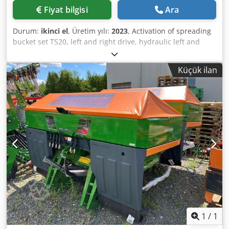
Fiyat bilgisi
Ara
Durum:
ikinci el
, Üretim yılı:
2023
, Activation of spreading
bucket set TS20, left and right drive, hydraulic left and
right with Auto TS and FlowControl, main disc left and right
with AutoTS, pipe guard rail, rolling and parking device,
Küçük ilan
swiveling, work lighting, inclination sensor for weighing
system, 16 units EasyCheck. Dedpfjt A Tzwox Agyswa
1
/
1