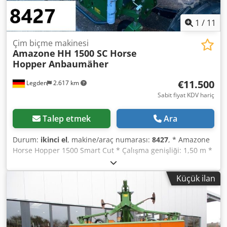
1
/
11
Çim biçme makinesi
Amazone
HH 1500 SC Horse
Hopper Anbaumäher
€11.500
Legden
2.617 km
Sabit fiyat KDV hariç
Talep etmek
Ara
Durum:
ikinci el
, makine/araç numarası:
8427
, * Amazone
Horse Hopper 1500 Smart Cut * Çalışma genişliği: 1,50 m *
1.500 l toplama haznesi kapasitesi * Traktör 3-nokta askı
sistemi * H60 bıçak sistemi * Destek tekerlekleri Dwedpjrhy
Küçük ilan
H Refx Agysa * Malç donanımı * Serbest tekerlekli şaft *
Hidrolik taban boşaltmalı toplama haznesi * Dönüş hızı:
2.650 dev/dak * Doluluk göstergesi -----Dahili araç
numarası: 8427 WhatsApp desteği mevcut! Makine
hakkında sorularınız veya daha fazla bilgi için bize kolayca