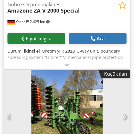
Gübre serpme makinesi
Amazone
ZA-V 2000 Special
Kassel
2.425 km
Fiyat bilgisi
Ara
Durum:
ikinci el
, Üretim yılı:
2023
, 3-way unit, boundary
spreading system "Limiter" V, mechanical pipe protection
bracket L, position indicator for spreader mechanism ZA-V,
container extension S 2000, installation components for ZA
Küçük ilan
basic units, PTO shaft with friction clutch, large
mudguards and ladders, LED rear lights. Djdpfx Aet
Dwibogyowa