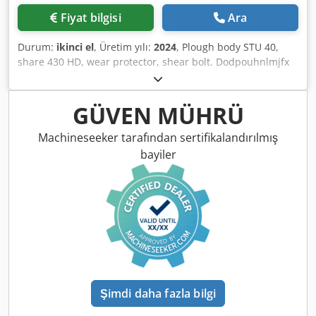
Fiyat bilgisi
Ara
Durum:
ikinci el
, Üretim yılı:
2024
, Plough body STU 40,
share 430 HD, wear protector, shear bolt. Dodpouhnlmjfx
Agyswa
GÜVEN MÜHRÜ
Machineseeker tarafından sertifikalandırılmış
bayiler
Şimdi daha fazla bilgi