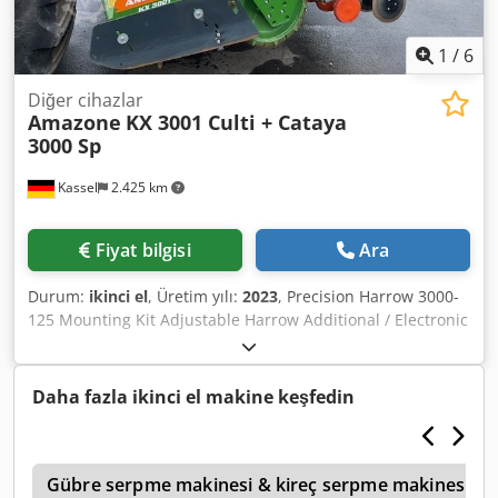
1
/
6
Diğer cihazlar
Amazone
KX 3001 Culti + Cataya
3000 Sp
Kassel
2.425 km
Fiyat bilgisi
Ara
Durum:
ikinci el
, Üretim yılı:
2023
, Precision Harrow 3000-
125 Mounting Kit Adjustable Harrow Additional / Electronic
Row Marker 3000 AmaDrill 2 for Cataya Radar Sensor /
International Analog Work Position Sensor Electronic
Tramline Control / Control Valve and Hydraulic Tramline
Daha fazla ikinci el makine keşfedin
Control Dedpfx Agotgpggjyewa
1
Gübre serpme makinesi & kireç serpme makinesi