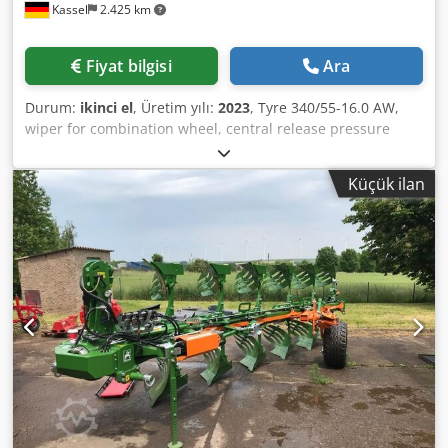
Kassel
2.425 km
Fiyat bilgisi
Ara
Durum:
ikinci el
, Üretim yılı:
2023
, Tyre 340/55-16.0 AW,
wiper for combination wheel, central release pressure
adjustment / plough body STU 40, share blade 430, heavy-
duty share point, disc coulter D 500, notched, 1 / notched,
Küçük ilan
prepared for lighting / Dedjt Eay Ejpfx Agyjwa