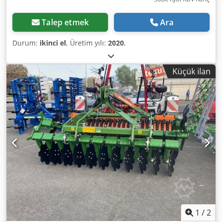
Talep etmek
Ara
Durum:
ikinci el
, Üretim yılı:
2020
,
Küçük ilan
1
/
2