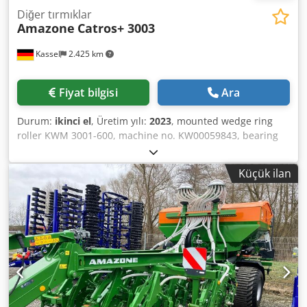
Diğer tırmıklar
Amazone
Catros+ 3003
Kassel
2.425 km
Fiyat bilgisi
Ara
Durum:
ikinci el
, Üretim yılı:
2023
, mounted wedge ring
roller KWM 3001-600, machine no. KW00059843, bearing
kit for / roller - attachment compact disc harrow - disc
carrier field for Catros, hydraulic / working depth
Küçük ilan
adjustment, LED road lighting for rigid machines / disc
Djdpfsr Ty N Eox Agyowa