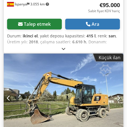
€95.000
İspanya
3.055 km
Sabit fiyat KDV hariç
Talep etmek
Ara
Durum:
ikinci el
, yakıt deposu kapasitesi:
415 l
, renk:
sarı
,
Üretim yılı:
2018
, çalışma saatleri:
6.610 h
, Donanım:
klima
, Tahrik: Tekerlek Boş ağırlık: 20.000 kg Boyutlar (U x
G x Y): 892 x 255 x 332 cm Motor tipi: Caterpillar CAT C7.1
Küçük ilan
ACERT Djdeyuwtpopfx Ag Rowa = Ekstra seçenekler ve
donanımlar = - Klima