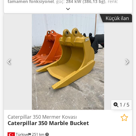
tamamen fonksiyonel
, güç:
284 kW (386,13 bg)
, renk:
beyaz
, azami yük ağırlığı:
40.000 kg
, Üretim yılı:
2007
,
makine/araç numarası:
CAT00735JB1N00920
, Makine
Küçük ilan
tamamen çalışır durumdadır. Dwjdjylw Nxjpfx Ag Roa
1
/
5
Caterpillar 350 Mermer Kovası
Caterpillar
350 Marble Bucket
Türkiye
251 km