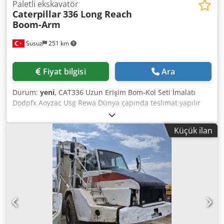
Paletli ekskavatör
Caterpillar
336 Long Reach
Boom-Arm
Susuz
251 km
Fiyat bilgisi
Ara
Durum:
yeni
, CAT336 Uzun Erişim Bom-Kol Seti İmalatı
Dodpfx Aoyzac Usg Rewa Dünya çapında teslimat yapılır
Küçük ilan