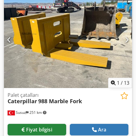
1
/
13
Palet çatalları
Caterpillar
988 Marble Fork
Susuz
251 km
Fiyat bilgisi
Ara