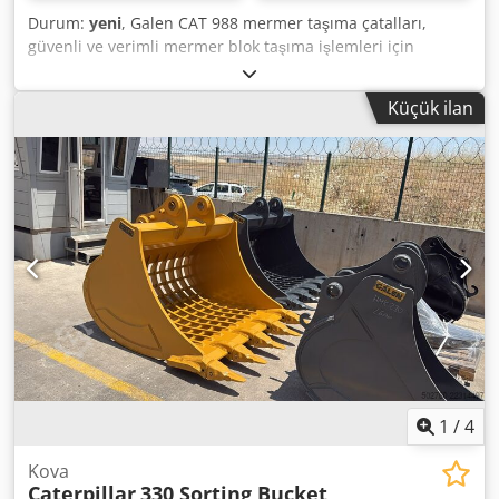
Durum:
yeni
, Galen CAT 988 mermer taşıma çatalları,
güvenli ve verimli mermer blok taşıma işlemleri için
tasarlanmış, ağır hizmet tipi bir tekerlekli yükleyici
aparatıdır. Güçlendirilmiş çelik yapı, makineye özel uyum,
Küçük ilan
yüksek taşıma kapasitesi ve zorlu taş ocaklarında ve taş
işleme uygulamalarında güvenilir performans sunar.
Ayrıntılı bilgi ve fiyat teklifleri için lütfen bizimle iletişime
geçin. Djdpfxozlbmmo Ag Rowa
1
/
4
Kova
Caterpillar
330 Sorting Bucket