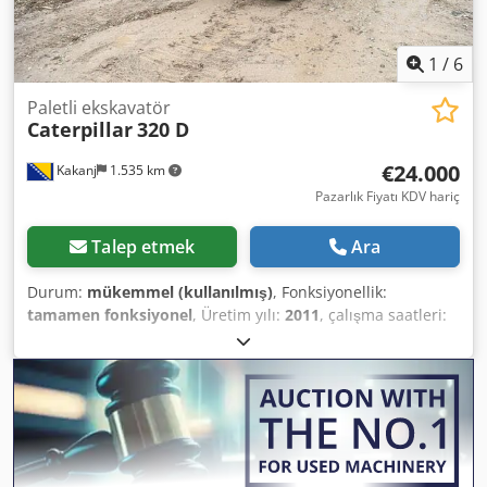
1
/
6
Paletli ekskavatör
Caterpillar
320 D
€24.000
Kakanj
1.535 km
Pazarlık Fiyatı KDV hariç
Talep etmek
Ara
Durum:
mükemmel (kullanılmış)
, Fonksiyonellik:
tamamen fonksiyonel
, Üretim yılı:
2011
, çalışma saatleri:
24.000 h
, Makine çok iyi durumda ve kullanıma hazırdır.
Dodpfx Agozam Efs Rswa