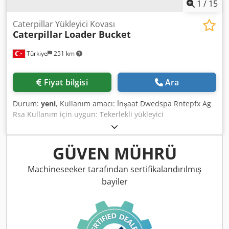
1
/
15
Caterpillar Yükleyici Kovası
Caterpillar
Loader Bucket
Türkiye
251 km
Fiyat bilgisi
Ara
Durum:
yeni
, Kullanım amacı: İnşaat Dwedspa Rntepfx Ag
Rsa Kullanım için uygun: Tekerlekli yükleyici
GÜVEN MÜHRÜ
Machineseeker tarafından sertifikalandırılmış
bayiler