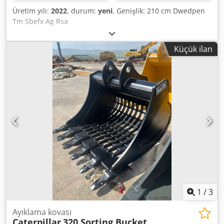
Üretim yılı:
2022
, durum:
yeni
, Genişlik: 210 cm Dwedpen
Tm Sbefx Ag Rsa
Küçük ilan
1
/
3
Ayıklama kovası
Caterpillar
320 Sorting Bucket