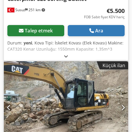
€5.500
Susuz
251 km
FOB Sabit fiyat KDV hariç
Talep etmek
Ara
Durum:
yeni
, Kova Tipi: İskelet Kovası (Elek Kovası) Makine:
CAT320 Kenar Uzunluğu: 1550mm Kapasite: 1,35m^3
Dedpfjtqyvgjx Ag Rewa Detaylı bilgi ve sorularınız için
lütfen bizimle iletişime geçin
Küçük ilan