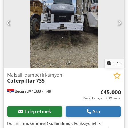
1
/
3
Mafsallı damperli kamyon
Caterpillar
735
€45.000
Beograd
1.388 km
Pazarlık Fiyatı KDV hariç
Talep etmek
Ara
Durum:
mükemmel (kullanılmış)
, Fonksiyonellik: