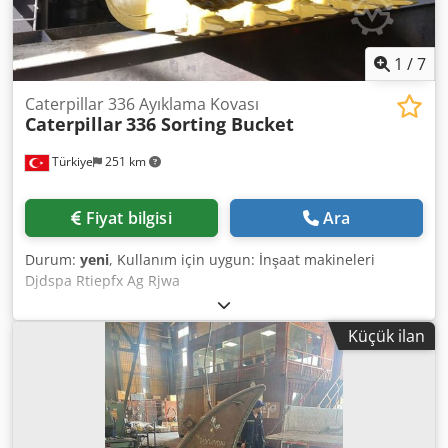
1
/
7
Caterpillar 336 Ayıklama Kovası
Caterpillar
336 Sorting Bucket
Türkiye
251 km
Fiyat bilgisi
Ara
Durum:
yeni
, Kullanım için uygun: İnşaat makineleri
Djdspa Rtiepfx Ag Rjwa
Küçük ilan