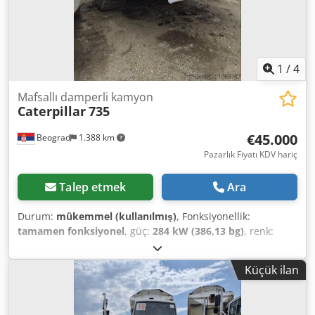
1
/
4
Mafsallı damperli kamyon
Caterpillar
735
€45.000
Beograd
1.388 km
Pazarlık Fiyatı KDV hariç
Talep etmek
Ara
Durum:
mükemmel (kullanılmış)
, Fonksiyonellik:
tamamen fonksiyonel
, güç:
284 kW (386,13 bg)
, renk:
beyaz
, azami yük ağırlığı:
40.000 kg
, Üretim yılı:
2007
,
makine/araç numarası:
CAT00735VB1N00936
, Dampır
Küçük ilan
mükemmel durumda. Dwsdoylw Riepfx Ag Rsa