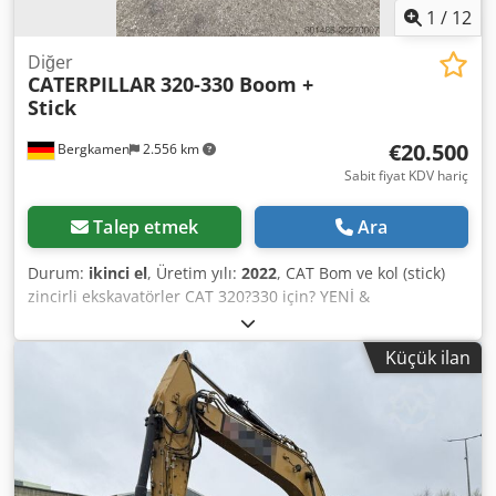
1
/
12
Diğer
CATERPILLAR
320-330 Boom +
Stick
€20.500
Bergkamen
2.556 km
Sabit fiyat KDV hariç
Talep etmek
Ara
Durum:
ikinci el
, Üretim yılı:
2022
, CAT Bom ve kol (stick)
zincirli ekskavatörler CAT 320?330 için? YENİ &
kullanılmamış Satılık, CAT 320 ile CAT 330 serisi zincirli
ekskavatörlere uygun orijinal CAT bom bulunmaktadır.
Küçük ilan
Bom fabrikadan yeni çıkmış ve hiç kullanılmamıştır.
Hidrolik hatları ve kaldırma silindiri dahil olmak üzere
komple olarak satılmakta ve hemen kullanıma hazırdır.
Detaylar:* Orijinal CAT bom Dsdoziyb Djpfx Ag Rowa * CAT
320?330 modellerine uygun (versiyona bağlı olarak) * Yeni,
kullanılmamış * Kaldırma silindiri dahil * Hidrolik hatlar