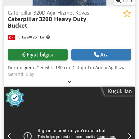
1
/
3
Caterpillar 320D Ağır Hizmet Kovası
Caterpillar
320D Heavy Duty
Bucket
Türkiye
251 km
Fiyat bilgisi
Ara
Durum:
yeni
, Genişlik: 130 cm Dsdpjn Tm Adefx Ag Rswa
Garanti: 6 ay
Küçük ilan