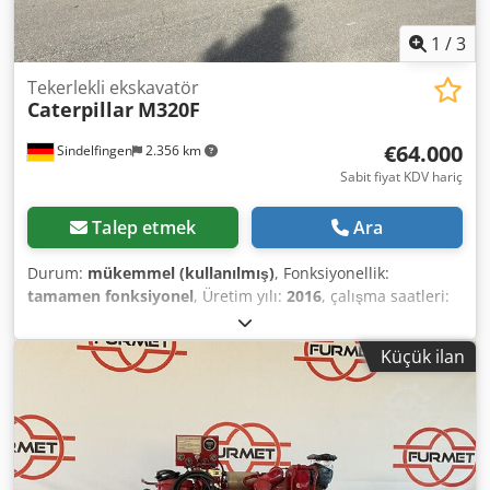
1
/
3
Tekerlekli ekskavatör
Caterpillar
M320F
€64.000
Sindelfingen
2.356 km
Sabit fiyat KDV hariç
Talep etmek
Ara
Durum:
mükemmel (kullanılmış)
, Fonksiyonellik:
tamamen fonksiyonel
, Üretim yılı:
2016
, çalışma saatleri:
6.300 h
, * 6,600 hours * Adjustable boom * Dozer blade
support * Hydraulic lines for hammer, grab, and shear
Küçük ilan
Dwjdpfxjy Rzdro Ag Rsa * Central lubrication system *
Engine: CAT C7.1 (169 hp) * Tyres: 10.00-20 * Quick
coupler: OQ70/55 * 1 x trenching bucket * Operating
weight: 19.5 t