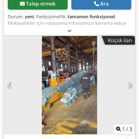
Talep etmek
Ara
Durum:
yeni
, Fonksiyonellik:
tamamen fonksiyonel
,
Ekskavatörler için rotasyonlu/rotasyonsuz kavrama kepçe
imalatı Detaylı bilgi için lütfen bizimle iletişime geçin.
Dwsdoy Spn Iepfx Ag Rsa
Küçük ilan
1
/
3