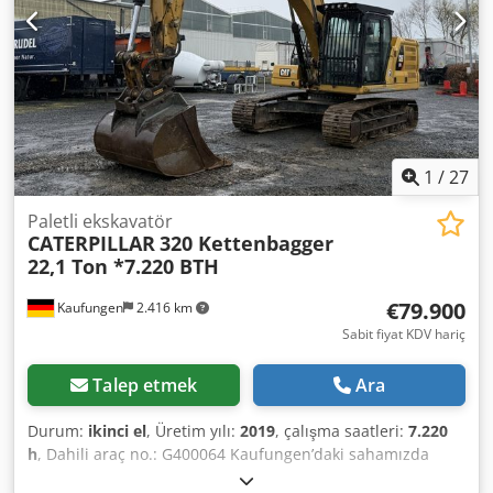
takılı * Hemen teslim Bir ekskavatörün yedek parçası,
yeniden yapılandırılması veya onarımı için idealdir.
1
/
27
Paletli ekskavatör
CATERPILLAR
320 Kettenbagger
22,1 Ton *7.220 BTH
€79.900
Kaufungen
2.416 km
Sabit fiyat KDV hariç
Talep etmek
Ara
Durum:
ikinci el
, Üretim yılı:
2019
, çalışma saatleri:
7.220
h
, Dahili araç no.: G400064 Kaufungen’daki sahamızda
hemen teslim edilebilir Djdpsyvmz Tefx Ag Rswa Daha