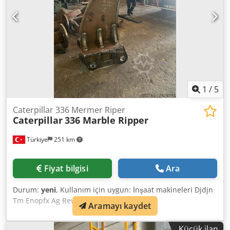
1
/
5
Caterpillar 336 Mermer Riper
Caterpillar
336 Marble Ripper
Türkiye
251 km
Fiyat bilgisi
Ara
Durum:
yeni
, Kullanım için uygun: İnşaat makineleri Djdjn
Tm Enopfx Ag Rewa
Aramayı kaydet
Küçük ilan