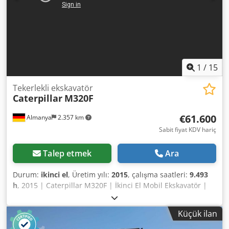
1
/
15
Tekerlekli ekskavatör
Caterpillar
M320F
€61.600
Almanya
2.357 km
Sabit fiyat KDV hariç
Talep etmek
Ara
Durum:
ikinci el
, Üretim yılı:
2015
, çalışma saatleri:
9.493
h
, 2015 | Caterpillar M320F | İkinci El Mobil Ekskavatör |
9493 saat 📍Konum: Almanya 🚛 Hedefinize teslimat
mevcuttur – Nakliye maliyetini tahmin etmek için nakliye
Küçük ilan
hesaplama aracımızı kullanın! Dwjdpszhw Ekjfx Ag Rsa 💰
Şimdi 61.600 EUR'ya satın alın veya bir teklif sunun. Uygun