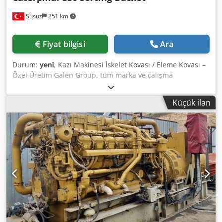
Susuz
251 km
Fiyat bilgisi
Ara
Durum:
yeni
, Kazı Makinesi İskelet Kovası / Eleme Kovası –
Özel Üretim Galen Group, tüm marka ve çalışma
ağırlıklarındaki kazı makineleri için yüksek dayanımlı
iskelet kovaları ve eleme kovaları üretmektedir. Dodpjzk
Küçük ilan
Uubsfx Ag Rowa Her kova, kazı makinesi modeline, çalışma
koşullarına, gerekli kova genişliğine ve eleme boşluğuna
göre tasarlanır. Temel Uygulamalar * Kaya, toprak, çakıl ve
inşaat atıklarının ayrıştırılması * Kazılan malzemenin
elenmesi ve sınıflandırılması * Taş ocağı ve madencilik
uygulamaları * Yıkım ve geri dönüşüm çalışmaları * Nehir
ve kanal temizliği * Peyzaj düzenlemesi ve tarım
uygulamaları * Dolgu ve geri dolgu malzemelerinin
sınıflandırılması Ürün Özellikleri * Kazı makinesi markası
ve modeline göre özel tasarım * Talep üzerine farklı eleme
boşlukları * Yüksek dayanımlı, güçlendirilmiş yapı * Yüksek
mukavemetli ve aşınmaya dayanıklı çelik yapı * Hardox