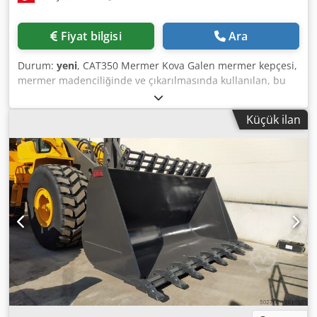
Fiyat bilgisi
Ara
Durum:
yeni
, CAT350 Mermer Kova Galen mermer kepçesi,
mermer madenciliğinde ve çıkarılmasında kullanılan, bu
doğal taşın benzersiz özelliklerini işlemek için tasarlanmış
özel bir ataşmandır. Yapısı tipik olarak, verimli kazı ve uzun
Küçük ilan
kova ömrü sağlamak için mermerin sertliğine ve
aşındırıcılığına göre uyarlanmış malzemeler ve
mühendislik kullanarak aşınma ve yıpranmayı en aza
indiren özellikler içerir. Dsdpfx Aen Tm Eksg Rowa Detaylı
bilgi için lütfen bizimle iletişime geçiniz