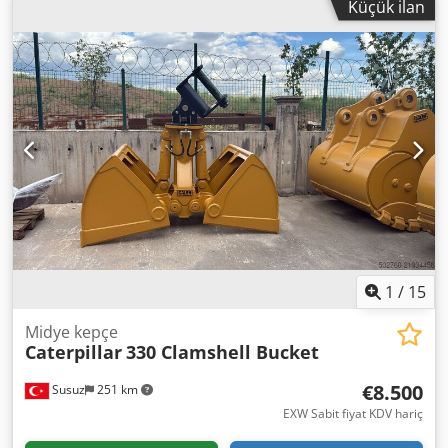
Küçük ilan
1
/
15
Midye kepçe
Caterpillar
330 Clamshell Bucket
€8.500
Susuz
251 km
EXW Sabit fiyat KDV hariç