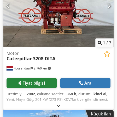
1
/
7
Motor
Caterpillar
3208 DITA
Roosendaal
2.760 km
Fiyat bilgisi
Ara
Üretim yılı:
2002
, çalışma saatleri:
368 h
, durum:
ikinci el
,
Yeni: Hayır Güç: 201 kW (273 PS) KDV/fark vergilendirmesi:
KDV indirilebilir Dwodpfx Aoy Am Umsg Rja
Küçük ilan