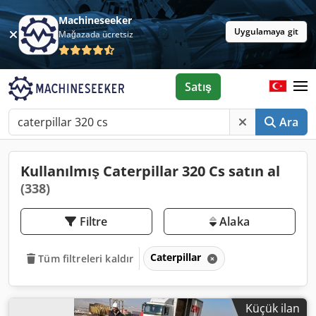
Machineseeker
Uygulamaya git
Mağazada ücretsiz
Satış
Ara
Kullanılmış Caterpillar 320 Cs satın al
(338)
Filtre
Alaka
Caterpillar
Tüm filtreleri kaldır
Küçük ilan