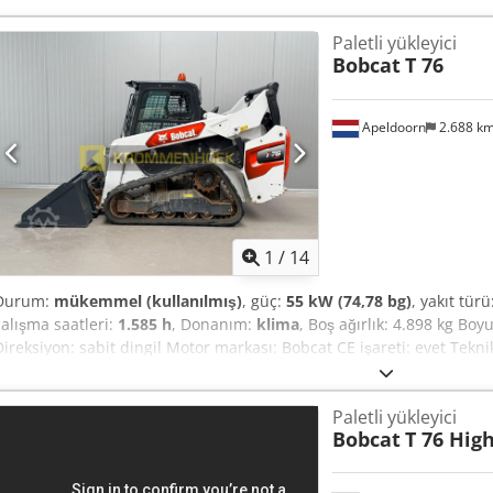
Paletli yükleyici
Bobcat
T 76
Apeldoorn
2.688 k
1
/
14
Durum:
mükemmel (kullanılmış)
, güç:
55 kW (74,78 bg)
, yakıt türü
çalışma saatleri:
1.585 h
, Donanım:
klima
, Boş ağırlık: 4.898 kg Boy
Direksiyon: sabit dingil Motor markası: Bobcat CE işareti: evet Tekni
Diğer seçenekler ve aksesuarlar = - 3. hidrolik devre - Yüksek debi
organı Seviye (Tier): Stage V / Tier IV final Dcjdpfxey D D Sle Ablok 
Paletli yükleyici
geri görüş kamerası, havalı koltuk, joystick kontrolü
Bobcat
T 76 Hig