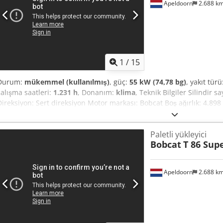
Apeldoorn
2.688 k
1
/
15
Durum:
mükemmel (kullanılmış)
, güç:
55 kW (74,78 bg)
, yakıt türü
çalışma saatleri:
1.231 h
, Donanım:
klima
, Teknik Bilgiler Silindir s
Direksiyon: Sert direksiyon Motor markası: Bobcat Boş ağırlık: 4.898 
cm Fonksiyonel Hızlı değişim sistemi: Evet CE işareti: evet Durum T
iyi = Diğer Seçenekler ve Donanımlar = - 3. hidrolik devre - Çalışma 
Paletli yükleyici
debi - Hidrolik hızlı bağlantı - LED aydınlatma - Sinyal lambası - İki 
Bobcat
T 86 Sup
Aktarma organı Aşama (Tier): Stage V / Tier IV final Genel Üretim ül
kovası, hidrolik Power Bobtach, 2 vitesli şanzıman, geri görüş kamer
sistem, büyük ekran, hava süspansiyonlu koltuk
Apeldoorn
2.688 k