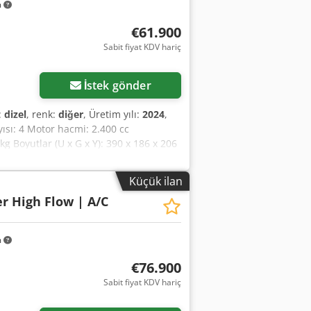
m
€61.900
Sabit fiyat KDV hariç
İstek gönder
:
dizel
, renk:
diğer
, Üretim yılı:
2024
,
ayısı: 4 Motor hacmi: 2.400 cc
kg Boyutlar (U x G x Y): 390 x 186 x 206
eknik durum: çok iyi Optik durum: çok
lambası/ları - Kauçuk paletler - Yüksek
Küçük ilan
hız = Notlar = Dcjdpfx Aow U Itajblok
er High Flow | A/C
kesi: ABD Durum CE tipi: CE Toprak
ası, yüksek performanslı hidrolik
m
€76.900
Sabit fiyat KDV hariç