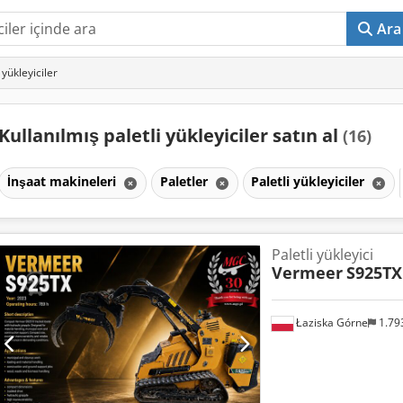
Ara
i yükleyiciler
Kullanılmış paletli yükleyiciler satın al
(16)
İnşaat makineleri
Paletler
Paletli yükleyiciler
Paletli yükleyici
Vermeer
S925TX 
Łaziska Górne
1.79