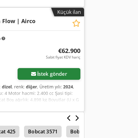
* Üretim yılı: 2021 * 42 çalışma saati *
 Uzaktan kumanda * Tek elle kullanım *
Küçük ilan
 Flow | Airco
m
€62.900
Sabit fiyat KDV hariç
İstek gönder
:
dizel
, renk:
diğer
, Üretim yılı:
2024
,
ısı: 4 Motor hacmi: 2.400 cc Şasi tipi:
t Boş ağırlık: 4.898 kg Boyutlar (U x G
işareti: evet Durum Teknik durum: çok
şma lambası/ları - Bom süspansiyonu -
bası - İki hız = Notlar = Aktarma organı
ABD Durum CE tipi: CE Hidrolik hızlı
at 425
Bobcat 3571
Bobcat 334
süspansiyonlu koltuk