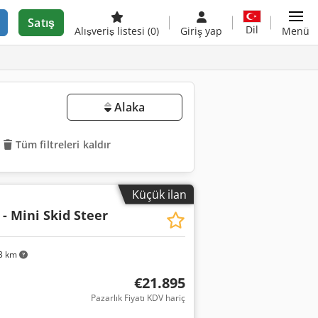
Satış
Dil
Alışveriş listesi
(0)
Giriş yap
Menü
Alaka
Tüm filtreleri kaldır
Küçük ilan
- Mini Skid Steer
3 km
€21.895
Pazarlık Fiyatı KDV hariç