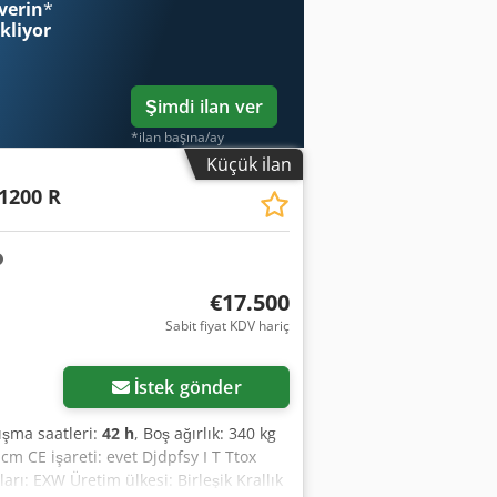
verin
*
ekliyor
Şimdi ilan ver
*ilan başına/ay
Küçük ilan
1200 R
€17.500
Sabit fiyat KDV hariç
İstek gönder
lışma saatleri:
42 h
, Boş ağırlık: 340 kg
cm CE işareti: evet Djdpfsy I T Ttox
rı: EXW Üretim ülkesi: Birleşik Krallık