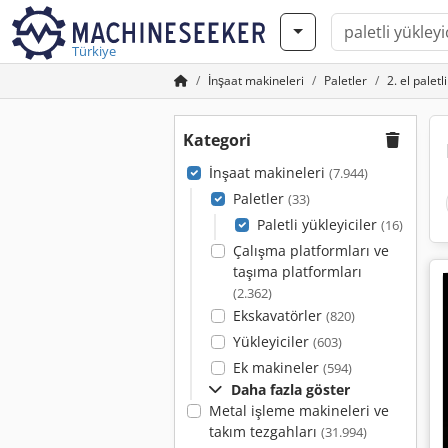
Türkiye
İnşaat makineleri
Paletler
2. el paletl
Kategori
İnşaat makineleri
(7.944)
Paletler
(33)
Paletli yükleyiciler
(16)
Çalışma platformları ve
taşıma platformları
(2.362)
Ekskavatörler
(820)
Yükleyiciler
(603)
Ek makineler
(594)
Daha fazla göster
Metal işleme makineleri ve
takım tezgahları
(31.994)