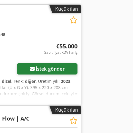
Küçük ilan
m
€55.000
Sabit fiyat KDV hariç
İstek gönder
:
dizel
, renk:
diğer
, Üretim yılı:
2023
,
utlar (U x G x Y): 395 x 220 x 208 cm
k durum: çok iyi Görsel durum: çok iyi =
 - Son kompansatör = Notlar = Aktarma
2 sürüş kademesi, ride control, klima,
Küçük ilan
h Flow | A/C