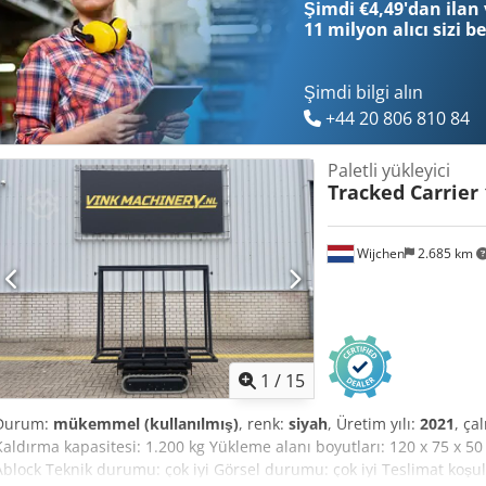
Şimdi €4,49'dan ilan 
11 milyon alıcı
sizi b
Şimdi bilgi alın
+44 20 806 810 84
Paletli yükleyici
Tracked Carrier 
Wijchen
2.685 km
1
/
15
Durum:
mükemmel (kullanılmış)
, renk:
siyah
, Üretim yılı:
2021
, ça
Kaldırma kapasitesi: 1.200 kg Yükleme alanı boyutları: 120 x 75 x 50 
Ablock Teknik durumu: çok iyi Görsel durumu: çok iyi Teslimat koşulla