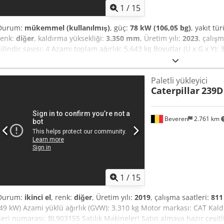
1
/
15
Durum:
mükemmel (kullanılmış)
, güç:
78 kW (106,05 bg)
, yakıt tü
renk:
diğer
, kaldırma yüksekliği:
3.350 mm
, Üretim yılı:
2023
, çalışm
Silindir sayısı: 4 Azami toplam ağırlık: 5.643 kg Boyutlar (U x G x Y)
DM03VA Çalışma genişliği: 203 cm Hızlı değişim sistemi: Evet CE işar
durumu: çok iyi = Diğer seçenekler ve donanımlar = - 3. hidrolik devr
Paletli yükleyici
lambası/ları Dcjdpfx Abszbi Sqelek - FOPS kabin koruması - Orman k
Caterpillar
239D
debi - Hidrolik hızlı değiştirici - Radyo Bluetooth - İki hız = Notlar = 
Tier IV final Genel Üretim ülkesi: ABD Superflow, hidrolik hızlı değiş
koruma paketi (*ön kapı koruması olmadan, sadece standart cam ka
Beveren
2.761 km
1
/
15
Durum:
ikinci el
, renk:
diğer
, Üretim yılı:
2019
, çalışma saatleri:
811
(49 kW) Azami yüklü ağırlık (GVW): 3.310 kg Motor markası: CAT Kaldı
Seri numarası: BL903155 Satılık Makineler! Satın almaya hazır çeşit