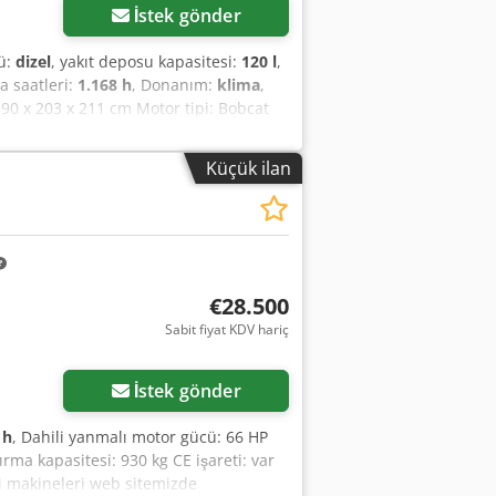
İstek gönder
rü:
dizel
, yakıt deposu kapasitesi:
120 l
,
a saatleri:
1.168 h
, Donanım:
klima
,
: 390 x 203 x 211 cm Motor tipi: Bobcat
eti: evet Teknik durumu: çok iyi Görsel
e - 4. hidrolik devre - Çalışma
Küçük ilan
oruma seti - Kauçuk paletler - Yüksek
Tahrik sistemi Seviye (Tier): Stage V /
tirici, 2 hız, büyük ekran, klima, orman
pı)
€28.500
Sabit fiyat KDV hariç
İstek gönder
 h
, Dahili yanmalı motor gücü: 66 HP
rma kapasitesi: 930 kg CE işareti: var
li makineleri web sitemizde