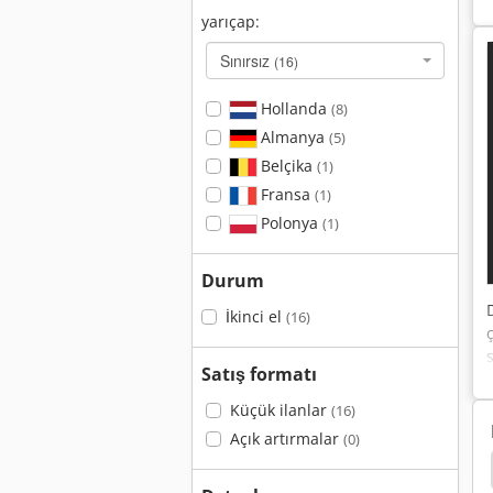
yarıçap:
Sınırsız
(16)
Hollanda
(8)
Almanya
(5)
Belçika
(1)
Fransa
(1)
Polonya
(1)
Durum
İkinci el
(16)
Satış formatı
Küçük ilanlar
(16)
Açık artırmalar
(0)
t 331
Bobcat 325
Bobcat 324
Bobcat 323